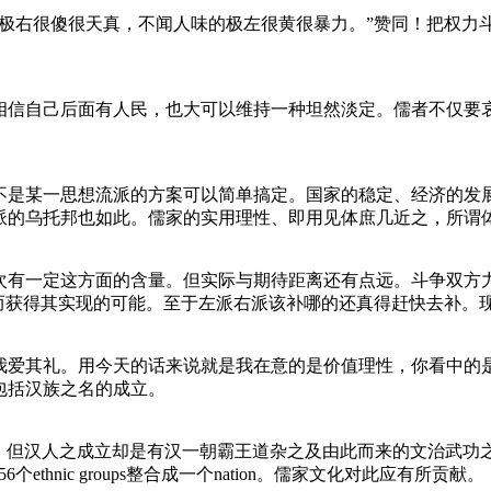
极右很傻很天真，不闻人味的极左很黄很暴力。”赞同！把权力
信自己后面有人民，也大可以维持一种坦然淡定。儒者不仅要
是某一思想流派的方案可以简单搞定。国家的稳定、经济的发
派的乌托邦也如此。儒家的实用理性、即用见体庶几近之，所谓
有一定这方面的含量。但实际与期待距离还有点远。斗争双方
从而获得其实现的可能。至于左派右派该补哪的还真得赶快去补。
爱其礼。用今天的话来说就是我在意的是价值理性，你看中的
包括汉族之名的成立。
意义上的。但汉人之成立却是有汉一朝霸王道杂之及由此而来的文治武
thnic groups整合成一个nation。儒家文化对此应有所贡献。