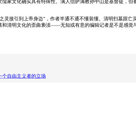
次儒家文化确实具有特殊性。满人信萨满教孙中山是基督徒，但
之灵接引到上帝身边”，作者半通不通不懂装懂。清明扫墓跟亡灵
愫和清明文化的歪曲亵渎——无知或有意的编辑记者是不是感觉
一个自由主义者的立场