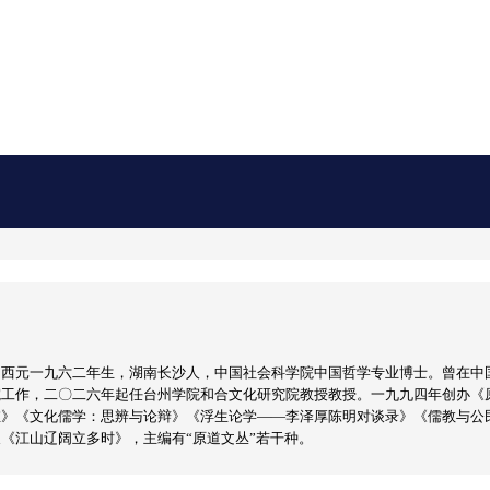
，西元一九六二年生，湖南长沙人，中国社会科学院中国哲学专业博士。曾在中
院工作，二〇二六年起任台州学院和合文化研究院教授教授。一九九四年创办《
维》《文化儒学：思辨与论辩》《浮生论学——李泽厚陈明对谈录》《儒教与公
《江山辽阔立多时》，主编有“原道文丛”若干种。