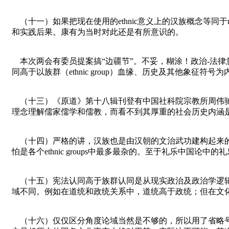
（十一）如果把现在使用的ethnic意义上的汉族概念等同
和实践后果。康有为当时对此还是有所意识的。
本次两会有委员提案搞“边疆节”。不妥，糊涂！政治-法
同高于以族群（ethnic group）血缘、历史及其他象
（十三）《原道》第十八辑刊登有中国社科院宗教所周伟驰
理念理解儒家儒学和儒教，而看不到其厚重的社会历史内涵
（十四）严格的讲，汉族也是由汉朝的文治武功建构起来的
怕是各个ethnic groups中最多最杂的。至于礼乐中国论
（十五）宪法认同高于族群认同是从现实政治及政治学逻辑
域不同。例如在道统和政统关系中，道统高于政统；但在文
（十六）仅仅区分角度论域当然是不够的，所以用了省略号