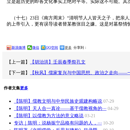
立是超历史的即各文化事实上绝对平等。实际这不可能。其
（十七）23日《南方周末》“清明节人人皆天之子，把亲人
的上帝引入，更有误导读者替某教张目之嫌。这是对墓祭情
新浪微博
微信
QQ空间
更多
分享到：
【上一篇】
【胡治洪】壬辰春季祭孔文
【下一篇】
【秋风】儒家复兴与中国思想、政治之走向——
作者文集
更多
【陈明】儒教文明与中华民族史观建构略说
07-29
【陈明】天人合一真诠——基于儒教视角的···
04-29
【陈明】以儒教为方法的意义略说
03-21
专访｜陈明：说杨振宁品格有问题的人，···
10-20