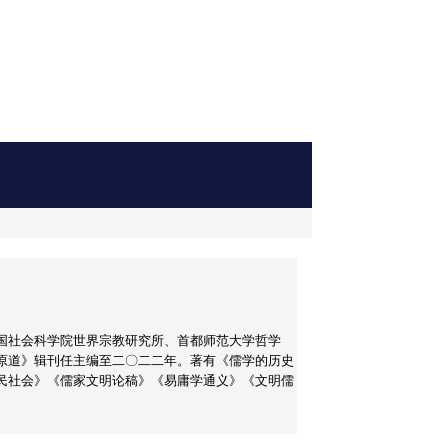
国社会科学院世界宗教研究所、首都师范大学哲学
原道》辑刊任主编至二〇二二年。著有《儒学的历史
民社会》《儒家文明论稿》《易庸学通义》《文明儒