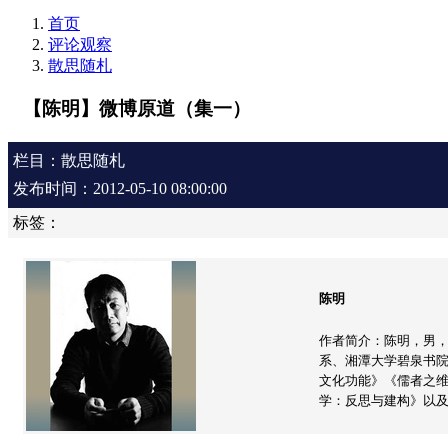
首页
评论观察
散思随札
【陈明】微博原道（集一）
栏目：散思随札
发布时间：2012-05-10 08:00:00
标签：
陈明
作者简介：陈明，男
系、湘潭大学碧泉书
文化功能》《儒者之
学：反思与建构》以及