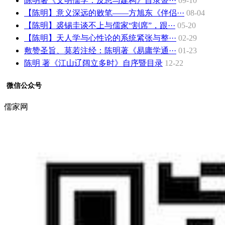
陈明著《文明儒学：反思与建构》目录暨···
09-10
【陈明】意义深远的败笔——方旭东《伴侣···
08-04
【陈明】裘锡圭谈不上与儒家“割席”，跟···
05-20
【陈明】天人学与心性论的系统紧张与整···
02-29
敷赞圣旨、莫若注经：陈明著《易庸学通···
01-23
陈明 著《江山辽阔立多时》自序暨目录
12-22
微信公众号
儒家网