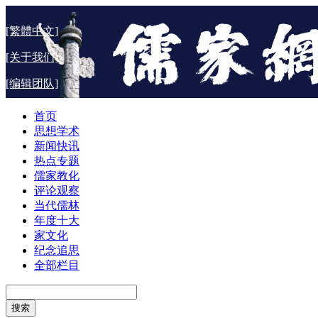
[繁體中文]
[关于我们]
[编辑团队]
首页
思想学术
新闻快讯
热点专题
儒家教化
评论观察
当代儒林
年度十大
家文化
纪念追思
全部栏目
搜索