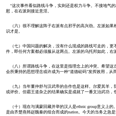
“这次事件看似路线斗争，实则还是权力斗争。不接地气的
慰，在右派则接近意淫。
（六）很不理解这阵子右派有点邪乎的高兴劲。左派如果相
识才是。
（七）中国问题的解决，没有什么现成的路线可走的，更不
件，即任何方案都必须服从这两点。左派的乌托邦如此，右
（八）所谓路线斗争，在这里是指理念上的冲突。希望这次
会所秉持的思想理念或许成为一种“道德砝码”发挥效用，
（九）当年董仲舒与汉武帝的合作也是这样。尔爱其羊，我
或评价。但霸王道杂之的结果确实是成就了一番文治武功，
（十）现在与满蒙回藏并举的汉人是ethnic group
是由齐楚燕韩赵魏秦的组合而成的nation。今天的当务之急是56个e