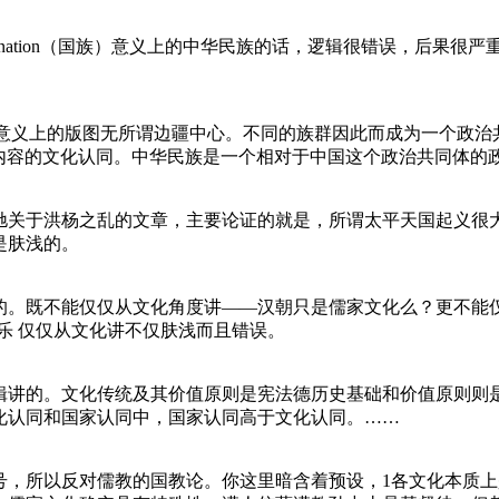
于nation（国族）意义上的中华民族的话，逻辑很错误，后果很
律意义上的版图无所谓边疆中心。不同的族群因此而成为一个政治
征符号为内容的文化认同。中华民族是一个相对于中国这个政治共同体的
关于洪杨之乱的文章，主要论证的就是，所谓太平天国起义很
是肤浅的。
。既不能仅仅从文化角度讲——汉朝只是儒家文化么？更不能
中的礼乐 仅仅从文化讲不仅肤浅而且错误。
讲的。文化传统及其价值原则是宪法德历史基础和价值原则则
化认同和国家认同中，国家认同高于文化认同。……
，所以反对儒教的国教论。你这里暗含着预设，1各文化本质上