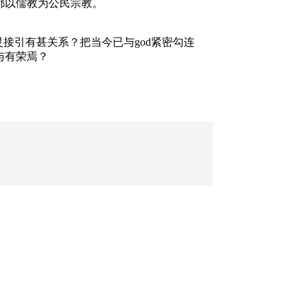
都以儒教为公民宗教。
接引有甚关系？把当今已与god紧密勾连
与有荣焉？