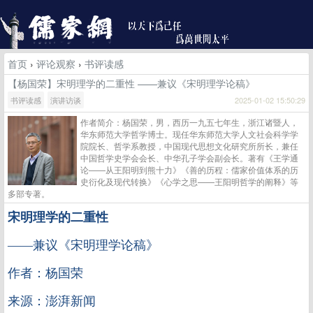
首页
›
评论观察
›
书评读感
【杨国荣】宋明理学的二重性 ——兼议《宋明理学论稿》
书评读感
演讲访谈
2025-01-02 15:50:29
作者简介：杨国荣，男，西历一九五七年生，浙江诸暨人，
华东师范大学哲学博士。现任华东师范大学人文社会科学学
院院长、哲学系教授，中国现代思想文化研究所所长，兼任
中国哲学史学会会长、中华孔子学会副会长。著有《王学通
论——从王阳明到熊十力》《善的历程：儒家价值体系的历
史衍化及现代转换》《心学之思——王阳明哲学的阐释》等
多部专著。
宋明理学的二重性
——兼议《宋明理学论稿》
作者：杨国荣
来源：澎湃新闻