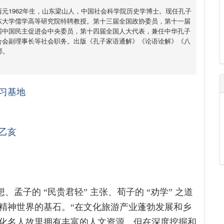
元1962年生，山东梁山人，中国社会科学院历史学博士。现任孔子
东大学儒学高等研究院特聘教授。第十三届全国政协委员，第十一届
届中国民主促进会中央委员，第十四届全国人大代表，兼任中华孔子
合会副理事长等社会职务。出版《孔子家语通解》《论语诠解》《八
部。
习基地
乙亥
思想、孟子的 “民贵君轻” 主张、荀子的 “劝学” 之道
精神世界的基石。“在文化旅游产业蓬勃发展和乡
化名人故里拥有丰富的人文资源，但在深度挖掘和