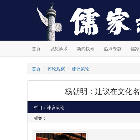
首页
思想学术
新闻快讯
热点专题
儒家
首页
评论观察
谏议策论
杨朝明：建议在文化名
栏目：谏议策论
标签：