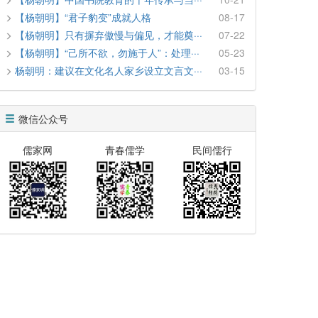
【杨朝明】“君子豹变”成就人格
08-17
【杨朝明】只有摒弃傲慢与偏见，才能奠···
07-22
【杨朝明】“己所不欲，勿施于人”：处理···
05-23
杨朝明：建议在文化名人家乡设立文言文···
03-15
微信公众号
儒家网
青春儒学
民间儒行