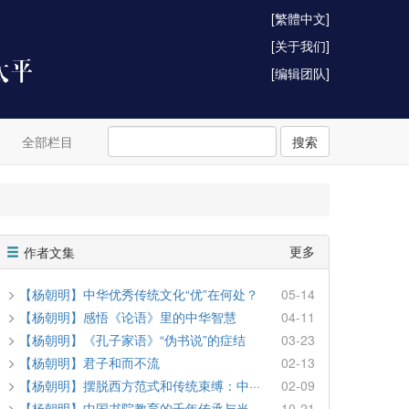
[繁體中文]
[关于我们]
[编辑团队]
全部栏目
搜索
更多
作者文集
【杨朝明】中华优秀传统文化“优”在何处？
05-14
【杨朝明】感悟《论语》里的中华智慧
04-11
【杨朝明】《孔子家语》“伪书说”的症结
03-23
【杨朝明】君子和而不流
02-13
【杨朝明】摆脱西方范式和传统束缚：中···
02-09
【杨朝明】中国书院教育的千年传承与当···
10-21