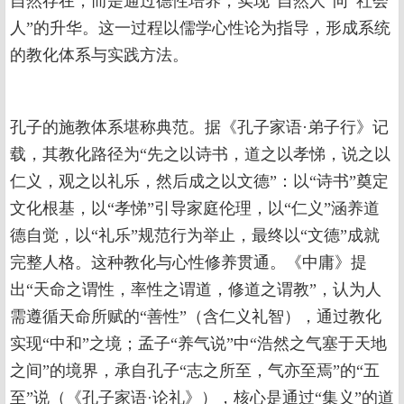
自然存在，而是通过德性培养，实现“自然人”向“社会
人”的升华。这一过程以儒学心性论为指导，形成系统
的教化体系与实践方法。
孔子的施教体系堪称典范。据《孔子家语·弟子行》记
载，其教化路径为“先之以诗书，道之以孝悌，说之以
仁义，观之以礼乐，然后成之以文德”：以“诗书”奠定
文化根基，以“孝悌”引导家庭伦理，以“仁义”涵养道
德自觉，以“礼乐”规范行为举止，最终以“文德”成就
完整人格。这种教化与心性修养贯通。《中庸》提
出“天命之谓性，率性之谓道，修道之谓教”，认为人
需遵循天命所赋的“善性”（含仁义礼智），通过教化
实现“中和”之境；孟子“养气说”中“浩然之气塞于天地
之间”的境界，承自孔子“志之所至，气亦至焉”的“五
至”说（《孔子家语·论礼》），核心是通过“集义”的道