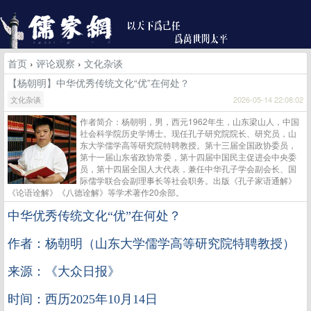
首页
›
评论观察
›
文化杂谈
【杨朝明】中华优秀传统文化“优”在何处？
文化杂谈
2026-05-14 22:08:02
作者简介：杨朝明，男，西元1962年生，山东梁山人，中国
社会科学院历史学博士。现任孔子研究院院长、研究员，山
东大学儒学高等研究院特聘教授。第十三届全国政协委员，
第十一届山东省政协常委，第十四届中国民主促进会中央委
员，第十四届全国人大代表，兼任中华孔子学会副会长、国
际儒学联合会副理事长等社会职务。出版《孔子家语通解》
《论语诠解》《八德诠解》等学术著作20余部。
中华优秀传统文化“优”在何处？
作者：杨朝明（山东大学儒学高等研究院特聘教授）
来源：《大众日报》
时间：西历2025年10月14日