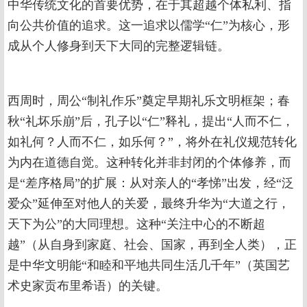
中华传统文化的首要优势，在于其超越个体私利、指
向公共价值的追求。这一追求以儒学“仁”为核心，形
成从个人修身到天下大同的完整逻辑链。
西周时，周公“制礼作乐”奠定早期礼乐文明框架；春
秋“礼坏乐崩”后，孔子以“仁”释礼，提出“人而不仁，
如礼何？人而不仁，如乐何？”，将外在礼仪规范转化
为内在道德自觉。这种转化并非封闭的个体修养，而
是“差序格局”的扩展：从对亲人的“孝悌”出发，经“泛
爱众”延伸至对他人的关爱，最终升华为“大道之行，
天下为公”的大同理想。这种“关注中心的不断超
越”（从自身到家庭、社会、国家，再到全人类），正
是中华文明能“和睦和平地共同生活几千年”（英国艺
术史家贡布里希语）的关键。