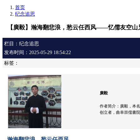
首页
纪念追思
【廣毅】瀚海翻悲浪，愁云任西风——忆儒友空山
栏目：纪念追思
发布时间：2025-05-29 18:54:22
标签：
廣毅
作者简介：廣毅，本
创立者，曲阜崇儒書
瀚海翻悲浪，愁云任西风