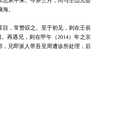
禁悲从中来。今岁三月，尚与空山兄会
脑海。
人耳目，常赞叹之。至于初见，则在壬辰
。再遇兄，则在甲午（2014）年之京
头部，兄即派人带吾至周遭诊所处理，后