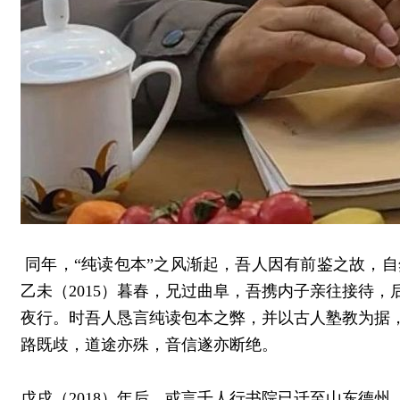
同年，“纯读包本”之风渐起，吾人因有前鉴之故，
乙未（2015）暮春，兄过曲阜，吾携内子亲往接待
夜行。时吾人恳言纯读包本之弊，并以古人塾教为据
路既歧，道途亦殊，音信遂亦断绝。
戊戌（2018）年后，或言千人行书院已迁至山东德