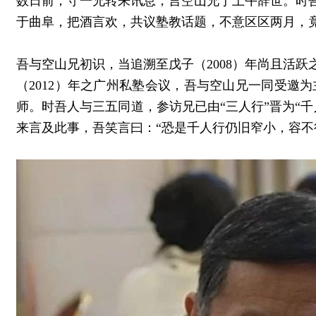
数日前，守一兄转来讯息，言空山兄于上午辞世。时
于曲阜，把酒言欢，共议塾教话题，不意区区两月，
吾与空山兄初识，当追溯至戊子（2008）年尚且活
（2012）年之广州私塾会议，吾与空山兄一同受邀
师。时吾人与三五同道，参访兄已由“三人行”晋为“
来言及此事，吾笑言曰：“恐是千人行仍旧窄小，容不