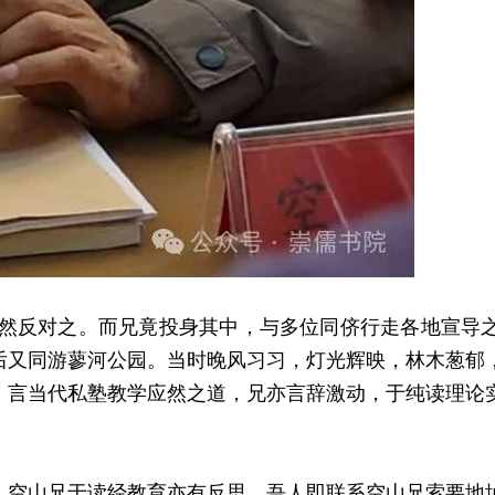
自然反对之。而兄竟投身其中，与多位同侪行走各地宣导
，后又同游蓼河公园。当时晚风习习，灯光辉映，林木葱
，言当代私塾教学应然之道，兄亦言辞激动，于纯读理论
州，空山兄于读经教育亦有反思。吾人即联系空山兄索要