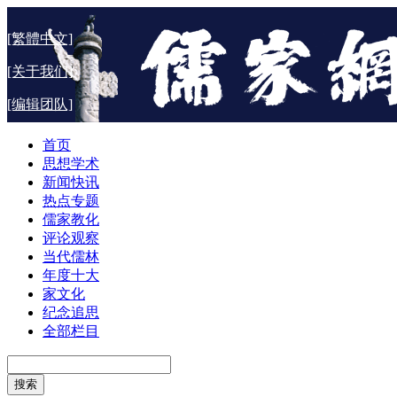
[繁體中文]
[关于我们]
[编辑团队]
首页
思想学术
新闻快讯
热点专题
儒家教化
评论观察
当代儒林
年度十大
家文化
纪念追思
全部栏目
搜索