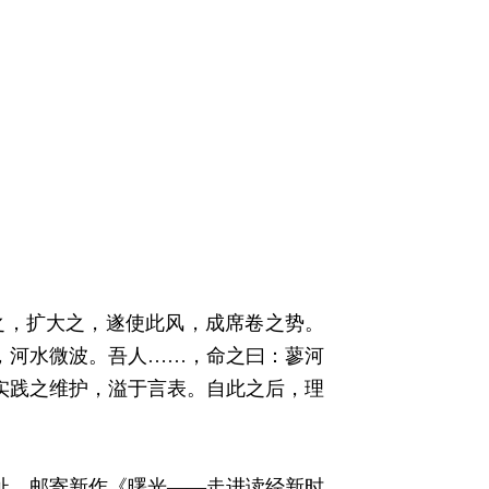
之，扩大之，遂使此风，成席卷之势。
郁，河水微波。吾人……，命之曰：蓼河
实践之维护，溢于言表。自此之后，理
地址，邮寄新作《曙光——走进读经新时