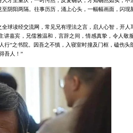
吾人才至重庆，一时愕然，反复确认，才知确然如实，不
竟至阴阳两隔。往事历历，涌上心头，一幅幅画面，闪现
跃之全球读经交流网，常见兄有理法之言，启人心智，开
为主讲嘉宾，兄儒雅温和，言辞之间，情感真挚，令人敬服
千人行”之书院。因吾之不慎，入寝室时撞及门框，磕伤
得吾人！”