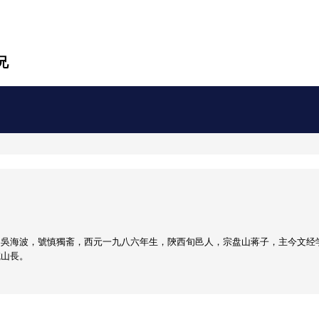
兄
名吳海波，號慎獨斋，西元一九八六年生，陝西旬邑人，宗盘山蒋子，主今文经
院山長。