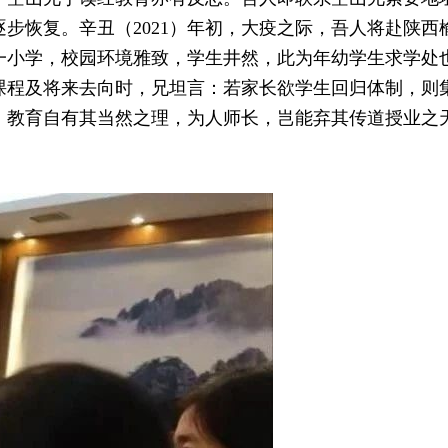
步恢复。辛丑（2021）年初，大疫之际，吾人将赴陕
一小学，校园环境雅致，学生井然，此为年幼学生求学处
课程及将来去向时，兄坦言：若家长欲学生回归体制，则
，教育自有其当然之理，为人师长，岂能弃其传道授业之