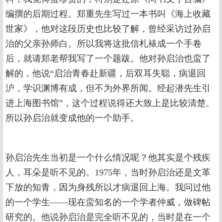
编撰的后期过程。郑重先生写过一本书叫《海上收藏
世家》，他对这段历史也比较了解，曾经采访过孙启
治的父亲孙师白。所以我将这批信札裱成一个手卷
后，就请郑老帮我写了一个题跋。他对孙启治也蛮了
解的，他说“启治青春赴新疆，后双耳失聪，病退回
沪，学识渊博有成，但不为外界所闻。经起潜先生引
进上海图书馆”，这个过程说得还大致上是比较清楚。
所以孙启治就变成他的一个助手。
孙启治先生当初是一个什么情况呢？他其实是个残疾
人，耳朵是听不见的。1975年，当时孙启治还是文革
下放的知青，因为身残所以才病退回上海。我问过他
的一个学生——现在蛮知名的一个学者仲威，做碑帖
研究的。他说孙启治是完全听不见的，当时是在一个