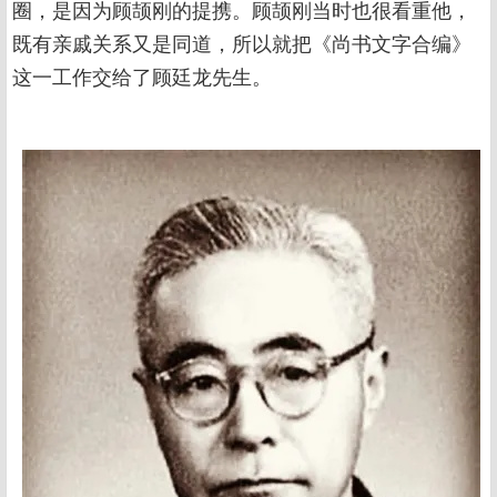
圈，是因为顾颉刚的提携。顾颉刚当时也很看重他，
既有亲戚关系又是同道，所以就把《尚书文字合编》
这一工作交给了顾廷龙先生。