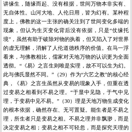
讲缘生，随缘而起、没有根据，世间万物本非实有、
无自体性。山河大地、人伦日用，皆为幻有。某种程
度上，佛教的这一主张的确关注到了世间变化多端的
现象，但认为生灭变化背后没有依据，只是“仗缘托
境”，虽然有助于破除对物的执着，但又陷入了对世界
的虚无理解，消解了人伦道德秩序的价值。在马一浮
看来，与佛教相比，儒家对天地万物的认识更为全面
透彻。“《易》之言生则唯是实理，故不可以生为幻。
此与佛氏显然不同。”（29）作为“六艺之教”的核心经
典，《易》之言生虽然从变易的现象入手，但重在透
过变易之相看到不易之理。“于显中见隐，于气中见
理，于变易中见不易。”（30）理是天地万物生成变化
的根本依据，确然存在、无可置疑。能生者是不易之
理，所生者只是变易之相。不易之理并非飘渺，而是
决定变易之相；变易之相不可轻忽，而是探究天理的