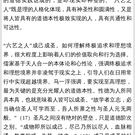
的道德实践达成的，是即现实即神圣的。“六艺之
人”既是理的人格化体现，具有神圣性和圆满性，又是
将人皆具有的道德本性极致实现的人，具有共通性和
可达性。
“六艺之人”成己成圣。如何理解终极追求和理想境
界，很大程度上影响着人们的价值取向和行为选择。
儒家基于天人合一的本体论和心性论，强调终极追求
和理想境界并非凌驾于现实之上，引导人们在日用常
行中实现超越境界。马一浮强调，要实现至高理想，
最为关键的是充分光耀人的道德本性。性德为人所同
具本具，也就意味着人皆可以成圣。“故学者立志，必
当确信圣人可学而至，吾人所禀之性与圣人元无两
般。”（17）圣凡之间没有绝对的壁垒，只是道德阶次
之别。“成物即所以成己，尽己乃所以尽人，血脉相