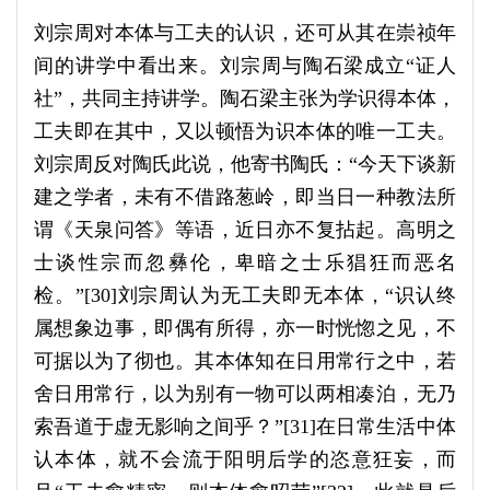
刘宗周对本体与工夫的认识，还可从其在崇祯年
间的讲学中看出来。刘宗周与陶石梁成立“证人
社”，共同主持讲学。陶石梁主张为学识得本体，
工夫即在其中，又以顿悟为识本体的唯一工夫。
刘宗周反对陶氏此说，他寄书陶氏：“今天下谈新
建之学者，未有不借路葱岭，即当日一种教法所
谓《天泉问答》等语，近日亦不复拈起。高明之
士谈性宗而忽彝伦，卑暗之士乐猖狂而恶名
检。”[30]刘宗周认为无工夫即无本体，“识认终
属想象边事，即偶有所得，亦一时恍惚之见，不
可据以为了彻也。其本体知在日用常行之中，若
舍日用常行，以为别有一物可以两相凑泊，无乃
索吾道于虚无影响之间乎？”[31]在日常生活中体
认本体，就不会流于阳明后学的恣意狂妄，而