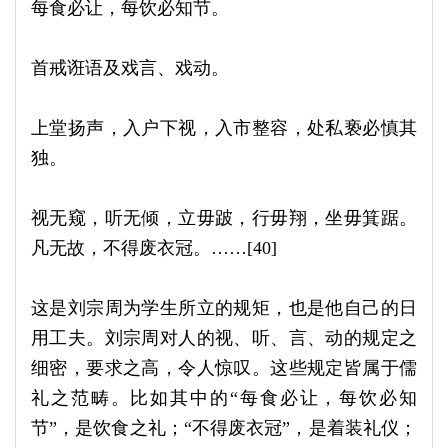
每食必让，每饮必知节。
首戒诳语及戏言、戏动。
上堂扬声，入户下视，入市整容，处私亵必慎其
独。
视无窥，听无倾，立毋跛，行毋翔，坐毋箕踞。
凡无故，不得废衣冠。……[40]
这是刘宗周为学生所立的规矩，也是他自己的日
用工夫。刘宗周对人的视、听、言、动的规定之
细密，要求之高，令人惊叹。这些规定皆属于儒
礼之范畴。比如其中的“每食必让，每饮必知
节”，是饮食之礼；“不得废衣冠”，是着装礼仪；