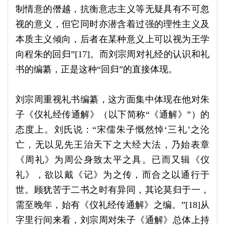
制情意的僭越，抗衡意志主义等无疑具有不可忽
视的意义，但它同时亦潜含着过强的理性主义及
本质主义倾向，后者在某种意义上可以视为王学
向程朱的回归”[17]。而刘宗周对礼经的认识和礼
书的编纂，正是这种“回归”的直接体现。
刘宗周重视礼书编纂，这方面集中体现在他对朱
子《仪礼经传通解》（以下简称“《通解》”）的
态度上。刘氏说：“宋儒朱子慨然悼‘三礼’之沦
亡，无以见先王治天下之大经大法，乃始表章
《周礼》为周公身致太平之具。已而又辑《仪
礼》，欲以戴《记》为之传，而合之以通行于
世。顾犹苦于二书之时有异同，其论莫归于一，
需至晚年，始有《仪礼经传通解》之编。”[18]从
字里行间来看，刘宗周对朱子《通解》总体上持