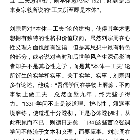
且“工夫愈精密，则本体愈昭荧”[32]，此就是后
来黄宗羲所说的“工夫所至即是本体”。
刘宗周对“本体—工夫”论的建构，使得其学术思
想拥有独特的性格和价值取向。虽然刘宗周在心
性义理方面也颇有造诣，但是其思想中最有特色
的部分，或者说对当时和后世学风产生深远影响
者却并不是其心性之学，而是其“本体—工夫”论
所衍生的实学和实事。关于实学、实事，刘宗周
多有论述。他说：“吾儒学问在事物上磨炼，不向
事物上做工夫，总然面壁九年，终无些子得
力。”[33]“学问不止是谈道理、护心性，须逐事
境磨练，使道理十分透彻，正是心体透彻时，从
此积累而不已，则德日进矣。”[34]这些言论强调
学问不能流于文本和义理，而要应事。刘宗周在