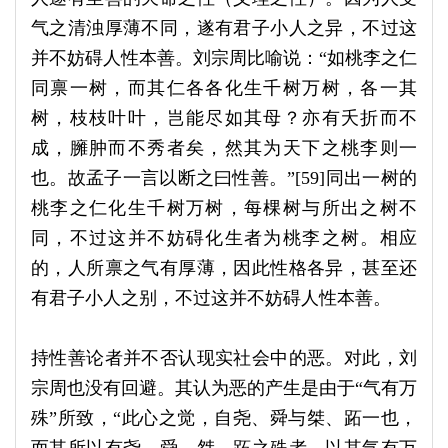
气之清浊厚薄不同，遂有君子小人之异，不过这
并不妨碍人性本善。刘宗周比喻说：“如桃李之仁
同禀一树，而其仁各各化生千树万树，各一其
树，枝枝叶叶，岂能尽如其母？亦有夭折而不
成，臃肿而不秀者矣，然其为天下之桃李则一
也。故孟子一言以断之曰性善。”[59]同出一树的
桃李之仁化生千树万树，每棵树与所出之树不
同，不过这并不妨碍化生者为桃李之树。相应
的，人所禀之气有厚薄，因此性格各异，甚至还
有君子小人之别，不过这并不妨碍人性本善。
持性善论者并不否认现实社会中的恶。对此，刘
宗周也没有回避。其认为恶的产生是由于“气有万
殊”所致，“此心之觉，自尧、舜与桀、跖一也，