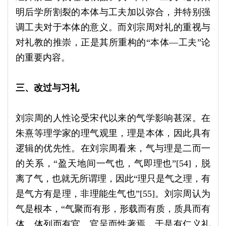
明后学所割裂的本体与工夫加以弥合，并特别强
调工夫对于本体的意义。而刘宗周对礼的重视与
对礼教的推崇，正是其所重构的“本体—工夫”论
的重要内容。
三、改过与习礼
刘宗周的人性论受宋代以来的气学影响甚深。在
朱熹等理学家的理气观里，理是本体，因此具有
逻辑的优先性。在刘宗周看来，气与理是二而一
的关系，“盈天地间一气也，气即理也”[54]，脱
离了气，也就无所谓理，因此“理只是气之理，有
是气方有是理，非理能生气也”[55]。刘宗周认为
气是根本，“气聚而有形，形载而有质，质具而有
体，体列而有官，官呈而性著焉，于是有仁义礼