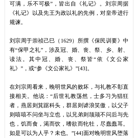
可满，乐不可极”，皆出自《礼记》。刘宗周据
《礼记》以及先王为政以礼的先例，对皇帝进行
规谏。
刘宗周于崇祯己巳（1629）所撰《保民训要》中
有“保甲之礼”，涉及冠、婚、丧、祭、乡、射、
读法。其中冠、婚、丧、祭皆“依《文公家
礼》”，或“参《文公家礼》”[43]。
在刘宗周看来，晚明世风的败坏，与礼教不彰直
接相关。他说：“后世礼教荡然，士多习为猖狂
者，燕居则箕踞科头，群居则谑浪笑傲，以父子
则嘻嘻不问坐与立也，以兄弟则颉颃不问后与先
也，饥而食，渴而饮，嗜欲而牝牡，尽蠢蠢耳。
如是可以为人乎？未也。”[44]面对晚明世风堕落