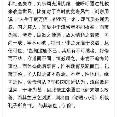
和社会失序，刘宗周充满忧虑，他呼吁通过礼教
来改善世风。比如对于当时的竞奢风气，刘宗周
说：“人生千病万痛，都坐习上来，即气质亦属无
权。习之坏人，其显中于流俗者不能枚举，而奢
为甚。奢者，纵欲之便涂，故人情趋之若鹜。习
尚一成，牢不可破，每曰：‘事之无害于义者，从
俗可也。’岂知滥觞不已，其后有不可继者。好修
而不终，守道而不固，恒必繇之。未尝不追悔前
事也，而终奈此后事何，惟有载胥及溺而已，礼
奢宁俭，圣人以之证本教焉。本者，性地也。缘
习近性，舍俭何从？”[45]刘宗周认为，流俗败坏
世风，于奢为甚，因此他主张通过“俭”来加以改
善。而其主张之渊源，则出自《论语·八佾》所载
孔子所言“礼，与其奢也，宁俭”。