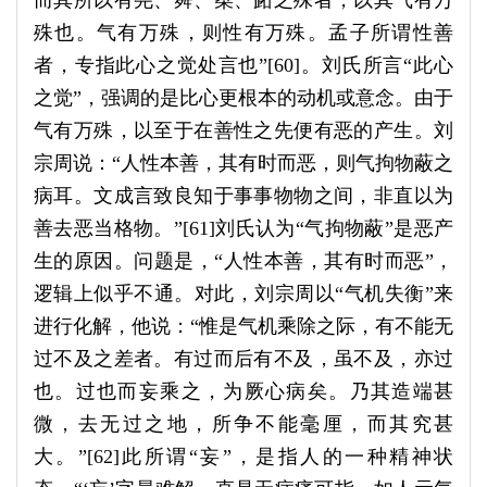
而其所以有尧、舜、桀、跖之殊者，以其气有万
殊也。气有万殊，则性有万殊。孟子所谓性善
者，专指此心之觉处言也”[60]。刘氏所言“此心
之觉”，强调的是比心更根本的动机或意念。由于
气有万殊，以至于在善性之先便有恶的产生。刘
宗周说：“人性本善，其有时而恶，则气拘物蔽之
病耳。文成言致良知于事事物物之间，非直以为
善去恶当格物。”[61]刘氏认为“气拘物蔽”是恶产
生的原因。问题是，“人性本善，其有时而恶”，
逻辑上似乎不通。对此，刘宗周以“气机失衡”来
进行化解，他说：“惟是气机乘除之际，有不能无
过不及之差者。有过而后有不及，虽不及，亦过
也。过也而妄乘之，为厥心病矣。乃其造端甚
微，去无过之地，所争不能毫厘，而其究甚
大。”[62]此所谓“妄”，是指人的一种精神状