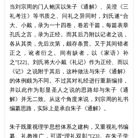
当刘宗周的门人鲍滨以朱子《通解》、吴澄《三
礼考注》等书质之、问礼之异同时，刘氏遂“合
大、小戴，录为一十四卷，卷若干篇，每篇表章
孔氏之言，录为正经。而其后乃附以记者之说，
各从其类，先后次第，颇存条贯。又于其间错者
正之，讹者衍之。间有缺者，以《家语》补
之”[22]。刘氏将大小戴《礼记》作为正经、而以
《记》之说附于其后，这种做法与朱子《通解》
的体例颇为不同。不过其对礼经进行重新编排，
并以此作为彰显圣人之说的思路却与朱子《通
解》并无二致。从这个角度来说，刘宗周的礼书
编纂思路，实际上是承自朱子《通解》。
朱子既重视理学思想体系之建构，又重视礼书编
纂、礼教推广，可谓“理礼双彰”[23]。在朱子学