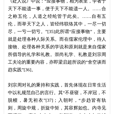
《处人说》中说：“应接事物，相为表里，学者于
天下不能遗一事，便于天下不能遗一人。……合
之称五伦，人道之经纶管于此矣。……自有五
伦，而举天下之人，皆经纬联络其中，一尽一切
尽，一亏一切亏。”[35]此所谓“应接事物”，主要
就是处理各种人际关系。而在儒家伦理中，待人
接物、处理各种关系的学说和原则就是来自儒家
所倡导的礼学和礼教。崇尚礼学、礼教是刘宗周
工夫论的重要内容，亦即梁启超所说的“舍空谈而
趋实践”[36]。
刘宗周对礼的秉持和实践，首先体现在日常生活
中以礼规范自己的言行。其“不昼寝，不岸冠，不
脱帻，暑无袒衣”[37]；入朝时，“步趋皆有轨
则，周旋中规，折旋中矩，其容辉如也。内寺见