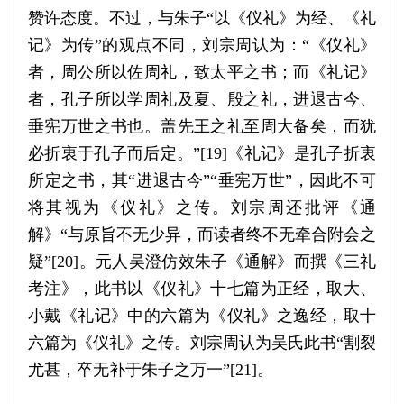
赞许态度。不过，与朱子“以《仪礼》为经、《礼
记》为传”的观点不同，刘宗周认为：“《仪礼》
者，周公所以佐周礼，致太平之书；而《礼记》
者，孔子所以学周礼及夏、殷之礼，进退古今、
垂宪万世之书也。盖先王之礼至周大备矣，而犹
必折衷于孔子而后定。”[19]《礼记》是孔子折衷
所定之书，其“进退古今”“垂宪万世”，因此不可
将其视为《仪礼》之传。刘宗周还批评《通
解》“与原旨不无少异，而读者终不无牵合附会之
疑”[20]。元人吴澄仿效朱子《通解》而撰《三礼
考注》，此书以《仪礼》十七篇为正经，取大、
小戴《礼记》中的六篇为《仪礼》之逸经，取十
六篇为《仪礼》之传。刘宗周认为吴氏此书“割裂
尤甚，卒无补于朱子之万一”[21]。