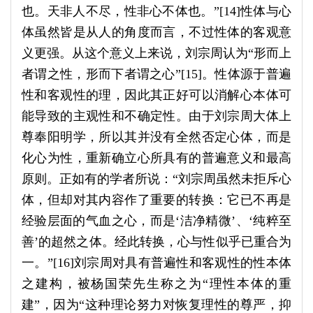
也。天非人不尽，性非心不体也。”[14]性体与心
体虽然皆是从人的角度而言，不过性体的客观意
义更强。从这个意义上来说，刘宗周认为“形而上
者谓之性，形而下者谓之心”[15]。性体源于普遍
性和客观性的理，因此其正好可以消解心本体可
能导致的主观性和不确定性。由于刘宗周大体上
尊奉阳明学，所以其并没有全然否定心体，而是
化心为性，重新确立心所具有的普遍意义和最高
原则。正如有的学者所说：“刘宗周虽然未拒斥心
体，但却对其内容作了重要的转换：它已不再是
经验层面的气血之心，而是‘洁净精微’、‘纯粹至
善’的超然之体。经此转换，心与性似乎已重合为
一。”[16]刘宗周对具有普遍性和客观性的性本体
之建构，被杨国荣先生称之为“理性本体的重
建”，因为“这种理论努力对恢复理性的尊严，抑