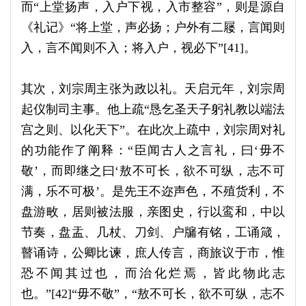
而“上堂扬声，入户下视，入市整容”，则是源自
《礼记》“将上堂，声必扬；户外有二屦，言闻则
入，言不闻则不入；将入户，视必下”[41]。
其次，刘宗周主张为政以礼。天启元年，刘宗周
起仪制司主事。他上疏“恳乞圣天子躬礼教以端法
宫之则、以化天下”。在此次上疏中，刘宗周对礼
的功能作了阐释：“臣闻古人之言礼，曰‘毋不
敬’，而即继之曰‘敖不可长，欲不可纵，志不可
满，乐不可极’。是先王不迩声色，不殖货利，不
盘游畋，居则被法服，亲图史，行以鸾和，中以
节奏，盘盂、几杖、刀剑、户牖有铭，工诵箴，
瞽诵诗，公卿比谏，庶人传言，商旅议于市，惟
恐不闻其过也，而治化烂焉，皆此物此志
也。”[42]“毋不敬”，“敖不可长，欲不可纵，志不