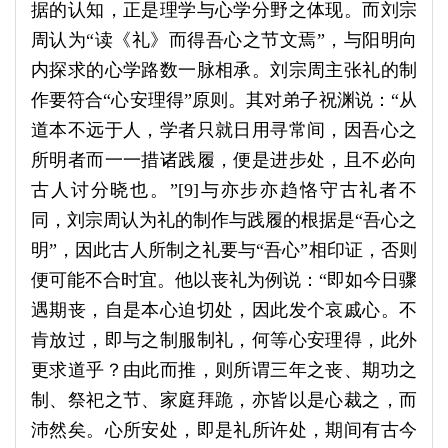
据的认知，正是理学与心学分野之体现。而刘宗
周认为“读《礼》而得吾心之节文焉”，与阳明向
内探求的心学路数一脉相承。刘宗周主张礼的制
作要符合“心安理得”原则。其对弟子祝渊说：“从
道本不远于人，学者只就日用寻常间，因吾心之
所明者而一一措诸践履，便是进步处，且不必向
古人讨分晓也。”[9]与亦步亦趋恪守古礼者不
同，刘宗周认为礼的制作与践履的根据是“吾心之
明”，因此古人所制之礼要与“吾心”相印证，否则
便可能不合时宜。他以丧礼为例说：“即如今日骤
遇期丧，自是本心迫切处，因此发个哀戚心。不
肯放过，即与之制服制礼，何等心安理得，此外
更求道乎？由此而推，则所谓三年之丧、期功之
制、祭祀之节、家庭拜跪，亦皆以是心裁之，而
沛然矣。心所安处，即是礼所许处，期间有古今