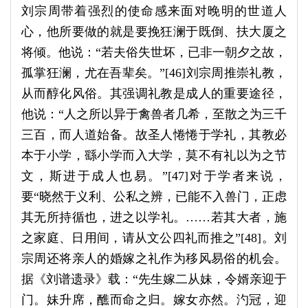
刘宗周带着强烈的使命感来面对晚明的世道人
心，他所要做的就是要挽狂澜于既倒、扶大厦之
将倾。他说：“若夫俗失世坏，已非一朝夕之故，
孤掌狂澜，尤在吾辈矣。”[46]刘宗周推崇礼教，
从而醇化风俗。其强调礼教是成人的重要途径，
他说：“人之所以异于禽兽者几希，至散之为三千
三百，而人道始备。故圣人惓惓于学礼，其教必
本于小学，繇小学而入大学，莫不有礼以为之节
文，斯进于成人也易。”[47]对于学者来说，
要“晓然于义利、公私之辨，已能不入兽门，正虑
其无所持循也，进之以学礼。……若其大者，施
之家庭、日用间，请从文公四礼而推之”[48]。刘
宗周还将亲人的婚嫁之礼作为移风易俗的机会。
据《刘谱遗录》载：“先生嫁二从妹，令婿亲迎于
门。妹升席，醮而命之归。嫁女亦然。汋冠，迎