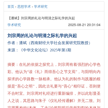
首页
›
思想学术
›
学术研究
【潘斌】刘宗周的礼论与明清之际礼学的兴起
学术研究
2025-08-21 20:31:04
刘宗周的礼论与明清之际礼学的兴起
作者：潘斌（
西南财经大学社会发展研究院教授）
来源：《中华文化论坛》2025年第1期
摘要：在礼的依据之探究上，刘宗周有着强烈的心学色
彩。他认为“读《礼》而得吾心之节文焉”，与阳明向内
探求的心学路数一脉相承。他认为礼的制作与践履的根
据是“吾心之明”，因此古礼要与“吾心”相印证，否则便
不合时宜。刘宗周对礼经进行重新编排，并以此彰显圣
人之说，其思路与朱子《仪礼经传通解》并无二致。刘
宗周重构的“本体—工夫”论将阳明后学所割裂的本体与