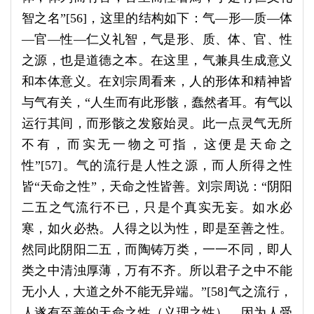
智之名”[56]，这里的结构如下：气—形—质—体
—官—性—仁义礼智，气是形、质、体、官、性
之源，也是道德之本。在这里，气兼具生成意义
和本体意义。在刘宗周看来，人的形体和精神皆
与气有关，“人生而有此形骸，蠢然者耳。有气以
运行其间，而形骸之发竅始灵。此一点灵气无所
不有，而实无一物之可指，这便是天命之
性”[57]。气的流行是人性之源，而人所得之性
皆“天命之性”，天命之性皆善。刘宗周说：“阴阳
二五之气流行不已，只是个真实无妄。如水必
寒，如火必热。人得之以为性，即是至善之性。
然同此阴阳二五，而陶铸万类，一一不同，即人
类之中清浊厚薄，万有不齐。所以君子之中不能
无小人，大道之外不能无异端。”[58]气之流行，
人遂有至善的天命之性（义理之性）。因为人受