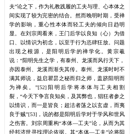
夫”论之下，作为礼教践履的工夫与理、心本体之
间实现了较为完密的结合。然而晚明时期，受禅
学的影响，重心性本体而轻工夫的倾向日趋明
显。在刘宗周看来，王门后学以良知（心）为借
口、以情识为初念，以至于行为恣肆狂放。问题
出现之根源，是阳明后学的禅学化。黄宗羲
说：“阳明先生之学，有泰州、龙溪而风行天下，
亦因泰州、龙溪而渐失其传。泰州、龙溪时时不
满其师说，益启瞿昙之秘而归之师，盖跻阳明而
为禅矣。”[52]阳明后学将本体与工夫相割
裂，“今天下争言良知矣，及其弊也，猖狂者参之
以情识，而一是皆良；超洁者荡之以玄虚，而夷
良于贼”[53]，说的都是阳明后学对于学风和世风
之伤害。刘宗周重构“本体—工夫”论，从而为其
经邦济世寻找理论依据。其“本体—工夫”论将阳