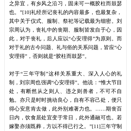
之异宜，有乡风之沿习，固未可一概胶柱而鼓瑟
也。”[10]礼经所记丧礼的内容最多，也最复杂，
其中关于仪式、服制、祭祀等记载最为细密。刘
宗周认为，丧礼中的丧期、服制皆发自于心，因
此，对于丧礼，后人应以“心安理得”为原则。而
对于礼的古今问题、礼与俗的关系问题，皆应“心
安理得”，否则就是“胶柱而鼓瑟”。
对于“三年守制”这样关系重大、深入人心的礼
制，刘宗周也强调“心安理得”。他说：“惟大节目
处，有断然从之则人、违之则兽者，不可不自
勉。亦只是时时挑动良心，自有不容己处，便只
得心安意肯去做，此外别难著力也。……期丧百
日内，饮食居处宜变于常日，此外通融可也。若
嫁娶亦须既葬，方以不得已行之。”[11]三年守制