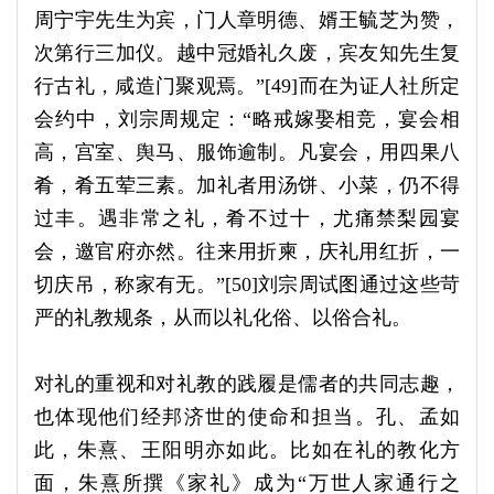
周宁宇先生为宾，门人章明德、婿王毓芝为赞，
次第行三加仪。越中冠婚礼久废，宾友知先生复
行古礼，咸造门聚观焉。”[49]而在为证人社所定
会约中，刘宗周规定：“略戒嫁娶相竞，宴会相
高，宫室、舆马、服饰逾制。凡宴会，用四果八
肴，肴五荤三素。加礼者用汤饼、小菜，仍不得
过丰。遇非常之礼，肴不过十，尤痛禁梨园宴
会，邀官府亦然。往来用折柬，庆礼用红折，一
切庆吊，称家有无。”[50]刘宗周试图通过这些苛
严的礼教规条，从而以礼化俗、以俗合礼。
对礼的重视和对礼教的践履是儒者的共同志趣，
也体现他们经邦济世的使命和担当。孔、孟如
此，朱熹、王阳明亦如此。比如在礼的教化方
面，朱熹所撰《家礼》成为“万世人家通行之