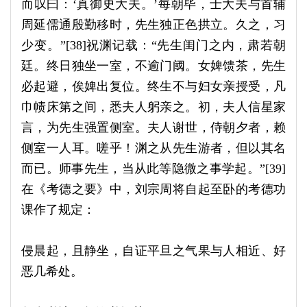
而叹曰：‘真御史大夫。’每朝毕，士大夫与首辅
周延儒通殷勤移时，先生独正色拱立。久之，习
少变。”[38]祝渊记载：“先生闺门之内，肃若朝
廷。终日独坐一室，不逾门阈。女婢馈茶，先生
必起避，俟婢出复位。终生不与妇女亲授受，凡
巾帻床第之间，悉夫人躬亲之。初，夫人信星家
言，为先生强置侧室。夫人谢世，侍朝夕者，赖
侧室一人耳。嗟乎！渊之从先生游者，但以其名
而已。师事先生，当从此等隐微之事学起。”[39]
在《考德之要》中，刘宗周将自起至卧的考德功
课作了规定：
侵晨起，且静坐，自证平旦之气果与人相近、好
恶几希处。