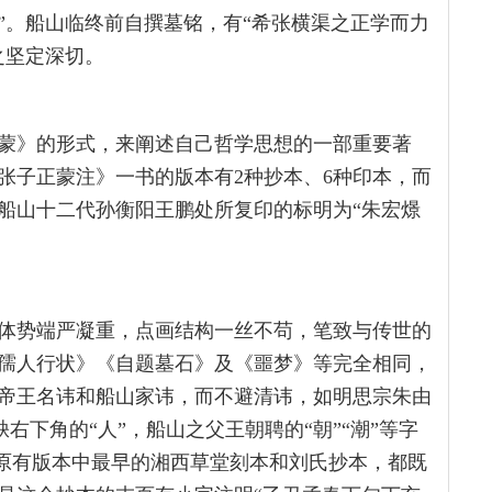
”。船山临终前自撰墓铭，有“希张横渠之正学而力
之坚定深切。
蒙》的形式，来阐述自己哲学思想的一部重要著
张子正蒙注》一书的版本有2种抄本、6种印本，而
从船山十二代孙衡阳王鹏处所复印的标明为“朱宏燝
体势端严凝重，点画结构一丝不苟，笔致与传世的
孺人行状》《自题墓石》及《噩梦》等完全相同，
帝王名讳和船山家讳，而不避清讳，如明思宗朱由
缺右下角的“人”，船山之父王朝聘的“朝”“潮”等字
但原有版本中最早的湘西草堂刻本和刘氏抄本，都既