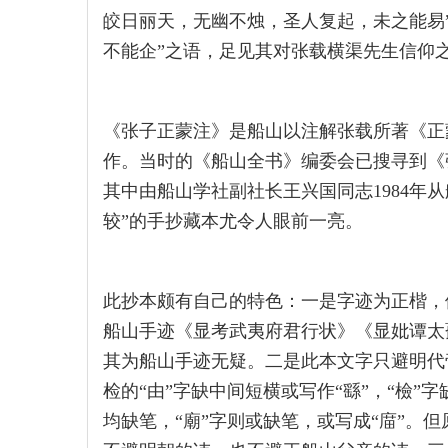
皎日丽天，无幽不烛，圣人复起，未之能易
不能企”之语，足见其对张载横渠先生信仰
《张子正蒙注》是船山以注解张载所著《正
作。当时的《船山全书》编委会已搜寻到《
其中由船山学社副社长王兴国同志1984年
较”的手抄藏本尤令人眼前一亮。
此抄本颇有自己的特色：一是字迹为正楷，
船山手迹《显考武夷府君行状》《显妣谭太
其为船山手迹无疑。二是此本文字只避明代
检的“由”字缺中间短横或写作“繇”，“檢”字
均缺笔，“廟”字则或缺笔，或写成“庿”。