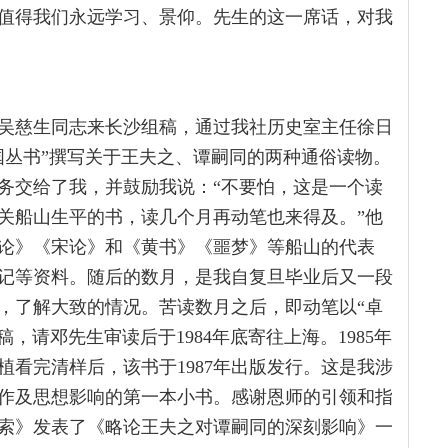
值得我们永远学习、景仰。先生的这一席话，对我
任吴慈生同志来长沙组稿，通过我社历史室主任徐日
国丛书”撰写关于王夫之、谭嗣同的两种通俗读物。
务交给了我，并鼓励我说：“不要怕，这是一个读
关船山生平的书，读几个月再动笔也来得及。”他
论》《宋论》和《黄书》《噩梦》等船山的代表
记等资料。随后的数月，是我自复旦毕业后又一段
，了解大致的情况。苦读数月之后，即动笔以“卓
，请邓先生审读后于1984年底寄往上海。1985年
看完清样后，该书于1987年出版发行。这是我涉
作及思想影响的第一本小书。感谢恩师的引领和指
求索》发表了《略论王夫之对谭嗣同的深刻影响》一