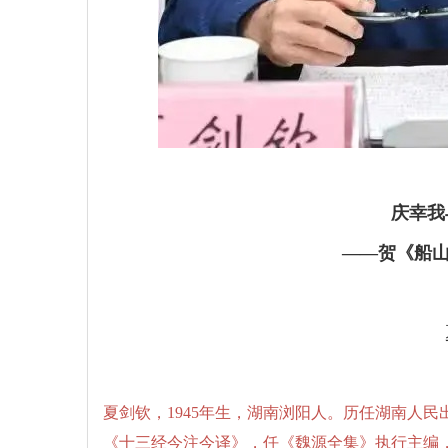
庆幸我
——贺《船山
夏剑钦，1945年生，湖南浏阳人。历任湖南人
《十三经今注今译》，任《魏源全集》执行主编