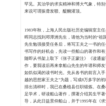
罕见。其治学的求实精神和博大气象，特别
来说可谓振聋发聩、醍醐灌顶。
1983年秋，上海人民出版社历史编辑室主
晖同志找到邓潭洲先生，请他为当时的“祖
先生勉强接受任务后，将写王夫之一书的任
书写作的好机会，先读一些船山的著作和有
随即从书架上取下《张子正蒙注》《读通鉴
作，要我读后再来拿船山先生的年谱和师友
如饥似渴的读书时光。先从各书的前言入手
越的思想家王夫之”为题，写成8万多字的初稿
排出清样时，我已在桑植县任职锻炼。在桑植
足学术，研读船山著作，撰著介绍其生平著
导，从此日益景仰船山，并于1995年在《