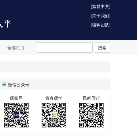
[繁體中文]
[关于我们]
[编辑团队]
全部栏目
搜索
微信公众号
儒家网
青春儒学
民间儒行