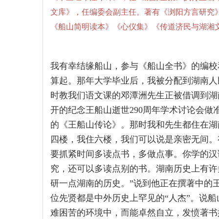
文库》，任编委会副主任。著有《浏阳方言研究
《船山简明读本》《心仪集》《传道济民与湖湘
我有幸结缘船山，参与《船山全书》的编校和
算起。那年大学毕业后，我被分配到湖南人
时教我们语文课的邓潭洲先生正被借调到湖
开的纪念王船山逝世290周年学术讨论会
的《王船山传论》。那时我和先生都住在湖
四楼，我住六楼，我们可以说是亲密无间。
要抓紧时间多读点书，多做点事。你学的汉
究，还可以多读点别的书。湖南历史上有许
研一点湖南的历史。”说到他正在撰著中的
位先贤都是中外历史上罕见的“人杰”。说
难困苦的环境中，而能卓然自立，发愤著书