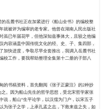
当时的岳麓书社正在加紧进行《船山全书》的编校整
3年就被评为编审的老专家。他曾在湖南人民出版社
时虽已年届花甲，但他深知兹事体大，且较之他编
仅内容涵盖中国传统文化的经、史、子、集四部，
了加快进度，争取尽早全套推出，我调入岳麓书社
编校工作，要我帮助整理全集第十二册的子部八
甸的书稿资料，首先翻阅《张子正蒙注》的2种抄
为之。因为船山先生的哲学思想，受北宋哲学家张
中说，船山“生平论学，以汉儒为门户，以宋五子
以为张子之学，上承孔孟之志，下救来兹之失，如