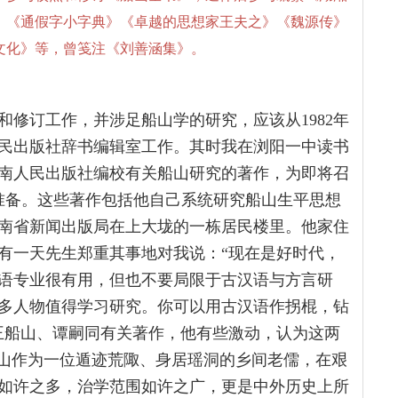
》《通假字小字典》《卓越的思想家王夫之》《魏源传》
文化》等，曾笺注《刘善涵集》。
修订工作，并涉足船山学的研究，应该从1982年
民出版社辞书编辑室工作。其时我在浏阳一中读书
南人民出版社编校有关船山研究的著作，为即将召
做准备。这些著作包括他自己系统研究船山生平思想
南省新闻出版局在上大垅的一栋居民楼里。他家住
有一天先生郑重其事地对我说：“现在是好时代，
语专业很有用，但也不要局限于古汉语与方言研
多人物值得学习研究。你可以用古汉语作拐棍，钻
王船山、谭嗣同有关著作，他有些激动，认为这两
船山作为一位遁迹荒陬、身居瑶洞的乡间老儒，在艰
如许之多，治学范围如许之广，更是中外历史上所