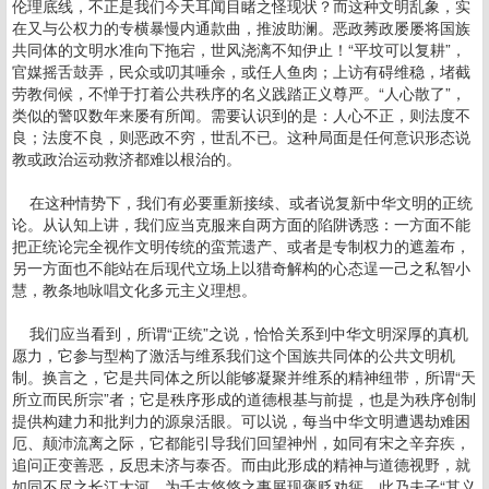
伦理底线，不正是我们今天耳闻目睹之怪现状？而这种文明乱象，实
在又与公权力的专横暴慢内通款曲，推波助澜。恶政莠政屡屡将国族
共同体的文明水准向下拖宕，世风浇漓不知伊止！“平坟可以复耕”，
官媒摇舌鼓弄，民众或叨其唾余，或任人鱼肉；上访有碍维稳，堵截
劳教伺候，不惮于打着公共秩序的名义践踏正义尊严。“人心散了”，
类似的警叹数年来屡有所闻。需要认识到的是：人心不正，则法度不
良；法度不良，则恶政不穷，世乱不已。这种局面是任何意识形态说
教或政治运动救济都难以根治的。
在这种情势下，我们有必要重新接续、或者说复新中华文明的正统
论。从认知上讲，我们应当克服来自两方面的陷阱诱惑：一方面不能
把正统论完全视作文明传统的蛮荒遗产、或者是专制权力的遮羞布，
另一方面也不能站在后现代立场上以猎奇解构的心态逞一己之私智小
慧，教条地咏唱文化多元主义理想。
我们应当看到，所谓“正统”之说，恰恰关系到中华文明深厚的真机
愿力，它参与型构了激活与维系我们这个国族共同体的公共文明机
制。换言之，它是共同体之所以能够凝聚并维系的精神纽带，所谓“天
所立而民所宗”者；它是秩序形成的道德根基与前提，也是为秩序创制
提供构建力和批判力的源泉活眼。可以说，每当中华文明遭遇劫难困
厄、颠沛流离之际，它都能引导我们回望神州，如同有宋之辛弃疾，
追问正变善恶，反思未济与泰否。而由此形成的精神与道德视野，就
如同不尽之长江大河，为千古悠悠之事展现褒贬劝惩。此乃夫子“其义