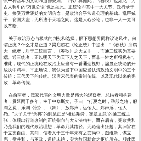
供一种基本的文明和道德规则。《书》典如此，《春秋》也如此，为
古人称引的“万世公论”也是如此。正统论即其中一大关节。政行录于
史、接受万世褒贬的文明信念，是政治合乎常道公理的基础。乱臣贼
子、窃国大盗，无所逃于天地之间。这是人心公论，也非一人一党可
以垄断。
关于政治形态与模式的判别和选择，眼下思想界同样议论风生。何
谓正统？什么才是正道？梁启超在《论正统》中提出：“《春秋》所谓
大一统者，对于三统而言，《春秋》之大义非一，而通三统实为其要
端。通三统者，正以明天下为天下人之天下，而非一姓之所得私有”。
准此，现代的正统论在政治上应当有一番通达视野，豁显正统论的开
放执中精神。平正地说，我认为当下中国应当认清政治文明中的三个
传统：三代天下的传统、汉唐宋代表的帝制传统、以及现代以来的宪
政—革命传统。
在前两者，儒家代表的文明力量是伟大的观察者、总结者和构建
者，贯延两千多年，主于中华斯文。子曰：“行夏之时，乘殷之辂，服
周之冕，乐则《韶》、《舞》、放郑声，远佞人。郑声淫，佞人
殆。”夫子关于“为邦”的洞见正是“祖述尧舜，宪章文武”的通三统主
张，体现出行道改制的正统指向与大立法精神。而在后者，宪政共和
乃是我们的现代政治理想，革命乃其路径。无论偏出狂越，其归旨在
于立宪自由。其间，儒者又于三千年未有之变局中，图维新，谋立
宪，赞共和，与革政，道统未绝，实为故国新命之枢机所在。顺此因