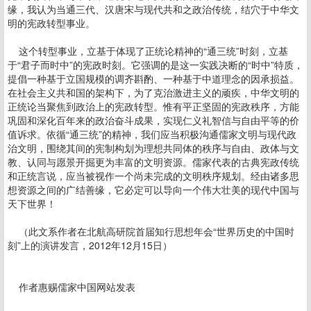
缘，我认为当通三代、汉唐宋与现代共和之政治传统，结穴于中华文
明的宪政转型事业。
这个转型事业，立基于体现了正统论精神的“通三统”时刻，立基
于“君子而时中”的宪政时刻。它强调的是这一实践决断的“时中”特质，
提倡一种基于立国规模的调齐斟酌、一种基于中道理念的因承损益。
在社会主义共和国的架构下，为了克治激进主义的顽疾，中华文明的
正统论当聚焦到政治上的宪政转型。惟有平正坚固的宪政秩序，方能
巩固和深化百年来的政治奋斗成果，实现仁义礼智信与自由平等的价
值诉求。依循“通三统”的精神，我们应当积极沟通儒家文明与现代政
治文明，围绕其间的宪制构划为理想共同体的秩序与自由、政体与文
教、认同与愿景开掘更为丰富的文明资源。儒家代表的古典宪政传统
和正统言说，应当被视作一个尚未完成的文明秩序规划。经由诸多思
想资源之间的广结善缘，它必定可以导向一个伟大壮美的现代中国与
天下世界！
（此文系作者在北航高研院首届知行思想年会“世界历史的中国时
刻”上的演讲发言，2012年12月15日）
作者惠赐儒家中国网站发表