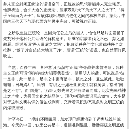
并未完全封闭正统论的话语空间，正统论的思想潜能并未完全耗尽。
他辨析道，合乎大道的正统论，应该表彰“天下为天下人之天下”、“得
乎丘民而为天子”，应该体现出与群治进化之间的积极关联。据此，中
国的三代天下与现代西方的民主宪政，可被视作正统。
之所以重提正统论，是因为任公之后的国人，恰恰只是片面发扬了
先贤对于这种公共话语的解构意图。后继的启蒙者伐之不已，弃之如
敝屣。经过所谓“吾人最后之觉悟”，把政治秩序与文化道德秩序全盘
推翻，“落了片白茫茫大地真干净”。所谓“正统论”谬说，也自然雨打风
吹去。
当然，百多年来，各种意识形态的“正统”争夺战并未曾消歇，各种
主义正统可谓“闹哄哄你方唱罢我登场”。借用明人的话，可以说是“彼
一是非，此一是非，是非之中更有是非，彼此之外，复生彼此。呶呶
籍籍，日与媾斗”。民初，有识之士如杜亚泉先生就有洞识，指出“国
是之不存”。而“国是”，“乃经无数先民之经营缔造而成，此实先民精神
上之产物，为吾国文化之结晶体”。现代中国的意识形态激情，大多是
对于这种文明共识的侵蚀或剥离，充斥着意识形态教条对文明正统的
内爆或摧毁。
时至今日，当我们环顾四周，却发现已经飘流到了远离航线的荒
港。今天的中国，缺乏公共是非，道德准则混乱，屡屡突破文明底线