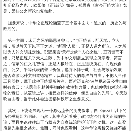
则丘窃取之也”，欧阳修《正统论》如是，郑思肖《古今正统大论》如
是，梁任公之新论也复如此。
扼要来说，中华之正统论涵盖了三个基本面向：道义的、历史的与
政治的。
第一方面，宋元之际的郑思肖曾云，“与正统者，配天地，立人
极，所以教天下以至正之道。”所谓“人极”，正是人道之所立、人之所
以为人的文明规定性。邵廷采言“天行之统”“人心之统”，亘万世而不
绝，乃是正统关乎天人之际，为中华文明矗立寰球之所宗者。简言
之，儒家的仁义礼智信，正是人极所在，正是道统所在。而现代自
由、公义、平等代表的普世价值，也并不悖于此。社会与政治发展，
是否遵循此种文明道德精神，认真对待人的尊严与自由，不把人当作
工具器物，属于此种正统观所关注。西哲迈克尔·波兰尼谈及公共自由
时有言云：“人民信仰精神事物的有效性和力量，也信仰我们对这些事
物的责任，从逻辑上讲，接受这样的信仰，便是自由的先导”。今天鼓
吹自由者，当于此体会道德精神秩序之重要意义。
其次，正统论展现为一种源远流长的历史叙事，自《春秋》以下的
历代书写即为明证。当然，其中充斥着关于政治统治何者为正统的争
论，而且争论往往出于当权者为自身统治辩护论证的动机。这一点梁
启超先生批之甚力。然而，同时也应看到，这种争论辨析又往往不能