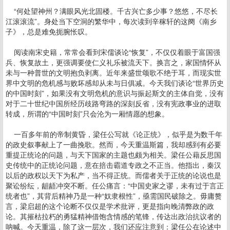
“何处望神州？满眼风光北固楼。千古兴亡多少事？悠悠，不尽长
江滚滚流”。身处当下空洞的繁华中，每次读到辛稼轩的这阕《南乡
子》，总是难免扼腕怅叹。
阅读南宋史籍，常常会看到宋儒谈论“恢复”，不仅仅着眼于富国强
兵、恢复故土，更强调要使仁义礼乐被流天下。换言之，家国情怀从
未与一种普世的文明抱负剥离。近年来盛世颂歌不绝于耳，而现实世
界中文明的危机感与败坏感却从未与日俱减。今天我们谈论“世界历史
的中国时刻”，如果没有文明危机的意识与振起斯文的主体自觉，没有
对于二十世纪中国所经历歧路弯路的深刻反省，没有宪政事业的进取
转成，所谓的“中国时刻”只会沦为一厢情愿的想象。
一百多年前的帝制黄昏，梁任公写就《论正统》，似乎是为数千年
的政史叙事献上了一曲挽歌。然而，今天重温斯篇，我却感到有必要
重提正统论的问题，与天下国家的主题也颇为相关。梁任公藉反思国
史传统中的正统论问题，意在掊击霸道专政之不正当。他指出，秦汉
以后的政权以天下为私产，当不得正统。而儒者关于正统的论说也是
聚讼纷纭，龃龉冲突不断。任公痛言：“中国史家之谬，未有过于言正
统者也”，其背后精神乃是一种“奴隶根性”，亟需国民破除之。毋庸赘
言，梁启超的这个论断不仅仅是学术批评，更是指向晚清弊政的政
论。其摧枯拉朽的勇猛精神借饱含情感的笔锋，传达出政治抗议者的
呐喊。今天重温，除了这一层次，我们还应注意到：梁任公在论述中