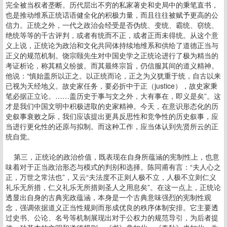
完全被当权者垄断。历代层出不穷的私家著史和史局中的秉笔直书，
也是推动维系正统话语健全化的积极力量，而且往往被赋予更高的公
信力。正统之外，一代之政治会经受是否伪统、变统、霸统、窃统、
绝统等等的千古评判，或者有统而不正，或者正而未得统。从这个意
义上说，正统论为政治和文化共同体持续地维系和供给了道德正当与
正义的规范机制。饶宗颐先生对中国史学之正统论进行了极为精当的
考证析论，称其精义纷披。而其最终宗旨，仍信服其间的道义精神。
他说：“慎始盖所以正之。以正统而论，正之为义犹重于统，自古以来
已视为天经地义。故史家任务，要必折中于正（justice），故史家秉
笔必据正立论。……盖历史于事与文之外，大有事在，即义是矣”。这
才是我们中国文明中积极进取的史家精神。今天，在意识形态化的历
史叙事衰败之际，我们应该提出更具反思性和竞争性的历史叙事，应
当进行更化性的还原与拟制。而这种工作，应当体认到先贤所云的正
统自觉。
第三，正统论的政治价值，既表现在自身所蕴涵的宪制性上，也意
味着对于正当政治形态与模式的判别和选择。陈同甫有言：“夫人心之
正，万世之常法也”，又云“夫法度不正则人极不立，人极不立则仁义
礼乐无所措，仁义礼乐无所措则圣人之用息矣”。在这一点上，正统论
透显出自身的古典宪政蕴涵，本身是一个古典意味强烈的宪制性观
念，强调依据道义正当性规则而形成优良的秩序体制安排。它主要透
过史书、公论、名号等机制展现出对于公权力的规范导引，为后者提