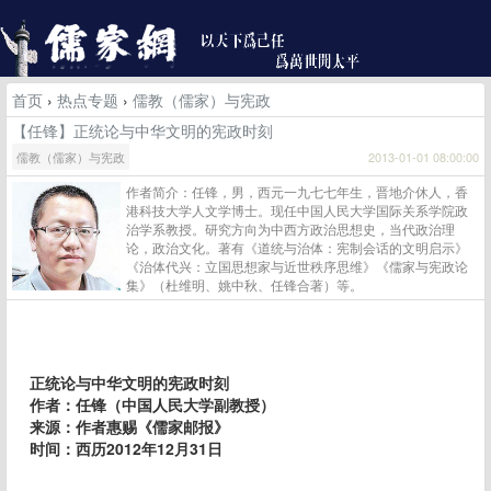
首页
›
热点专题
›
儒教（儒家）与宪政
【任锋】正统论与中华文明的宪政时刻
儒教（儒家）与宪政
2013-01-01 08:00:00
作者简介：任锋，男，西元一九七七年生，晋地介休人，香
港科技大学人文学博士。现任中国人民大学国际关系学院政
治学系教授。研究方向为中西方政治思想史，当代政治理
论，政治文化。著有《道统与治体：宪制会话的文明启示》
《治体代兴：立国思想家与近世秩序思维》《儒家与宪政论
集》（杜维明、姚中秋、任锋合著）等。
正统论与中华文明的宪政时刻
作者：任锋（中国人民大学副教授）
来源：作者惠赐《儒家邮报》
时间：西历2012年12月31日