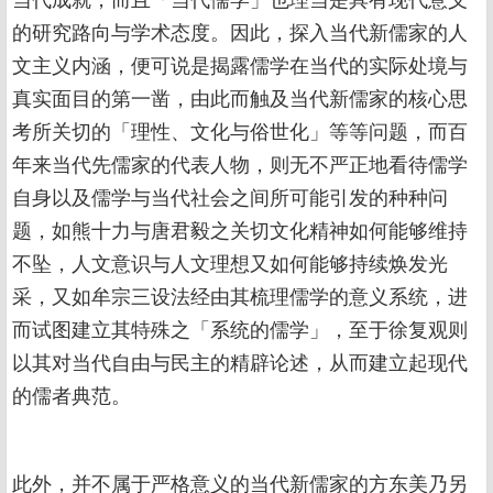
当代成就，而且「当代儒学」也理当是具有现代意义
的研究路向与学术态度。因此，探入当代新儒家的人
文主义内涵，便可说是揭露儒学在当代的实际处境与
真实面目的第一凿，由此而触及当代新儒家的核心思
考所关切的「理性、文化与俗世化」等等问题，而百
年来当代先儒家的代表人物，则无不严正地看待儒学
自身以及儒学与当代社会之间所可能引发的种种问
题，如熊十力与唐君毅之关切文化精神如何能够维持
不坠，人文意识与人文理想又如何能够持续焕发光
采，又如牟宗三设法经由其梳理儒学的意义系统，进
而试图建立其特殊之「系统的儒学」，至于徐复观则
以其对当代自由与民主的精辟论述，从而建立起现代
的儒者典范。
此外，并不属于严格意义的当代新儒家的方东美乃另