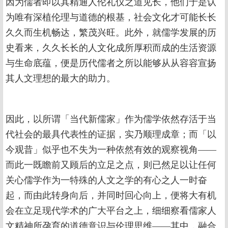
因为儒者即以其精通人伦礼仪之道见长，他们于是认
为唯有深植伦理与道德的根基，社会文化才可能长长
久久而生机畅达，繁茂兴旺。此外，就儒学发展的历
史看来，久久长长的人文化成所厚积而成的生活资源
与生命底蕴，便是历代儒者之所以能够从从容容宣扬
其人文理想的最大的助力。
因此，以所谓「当代新儒家」作为儒学依然存活于当
代社会的最具代表性的证据，实乃顺理成章；而「以
今观昔」似乎也不失为一种依然有效的观察视角——
而此一既瞻前又顾后的立足之点，则已然足以让任何
关心儒学作为一特殊的人文之学的有心之人一时奋
起，而由此转身向后，并同时回心向上，便将大有机
会在立足现代学术的广大平台之上，细细察看儒家人
文精神所孕育的道德意识与伦理思维——其中，融合