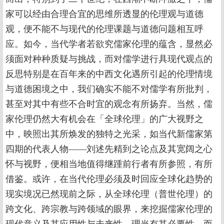
家可以经由合理合宜的思维所透显的伦理观与道德
观，便不能不与现代的伦理课题与道德问题相互呼
应。如今，当代学者若欲究儒家伦理的蕴含，显然必
须面对种种质疑与挑战，而对儒学进行具现代观点的
反思特别是在百年来的中西文化遇所引起的伦理情境
与道德困境之中，我们确实不能不对儒学有所批判，
甚至对其中有些不合时宜的观念有所扬弃。当然，儒
家伦理仍然大有机会在「全球伦理」的广大视野之
中，映照出其所焕发的独特之光采，如当代新儒家第
四期的代表人物——刘述先精到之论点及其宽阔之心
怀与视野，便相当地值得继踵前行者有所参照，有所
借鉴。或许，在当代伦理必须及时回应全球化趋势的
现实境况已然现前之际，从全球伦理（普世伦理）的
跨文化、跨宗教与跨领域的眼界，来挖掘儒家伦理的