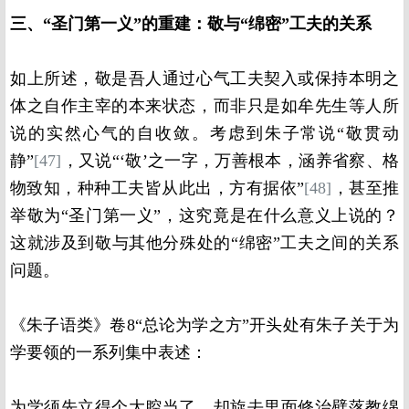
三、“圣门第一义”的重建：敬与“绵密”工夫的关系
如上所述，敬是吾人通过心气工夫契入或保持本明之
体之自作主宰的本来状态，而非只是如牟先生等人所
说的实然心气的自收敛。考虑到朱子常说“敬贯动
静”
[47]
，又说“‘敬’之一字，万善根本，涵养省察、格
物致知，种种工夫皆从此出，方有据依”
[48]
，甚至推
举敬为“圣门第一义”，这究竟是在什么意义上说的？
这就涉及到敬与其他分殊处的“绵密”工夫之间的关系
问题。
《朱子语类》卷8“总论为学之方”开头处有朱子关于为
学要领的一系列集中表述：
为学须先立得个大腔当了，却旋去里面修治壁落教绵