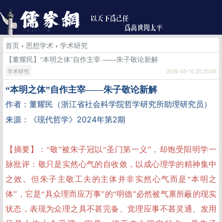
首页
›
思想学术
›
学术研究
【董耀民】“本明之体”自作主宰 ——朱子敬论新解
学术研究
2026-05-10 20:35:06
“
本明之体”自作主宰
——朱子敬论新解
作者：董耀民（浙江省社会科学院哲学研究所助理研究员）
《现代哲学》2024年第2期
来源：
【摘要】：“敬”被朱子冠以“圣门第一义”，却饱受阳明学一
脉批评：敬只是实然心气的自收敛，以成心理学的精神集中
之效。但朱子主敬工夫的主体并非实然心气而是“本明之
体”，它是“具众理而应万事”的“明德”必然被气禀所蔽的现实
状态，表现为众理之具不甚完备、觉理应事不甚灵通、发用