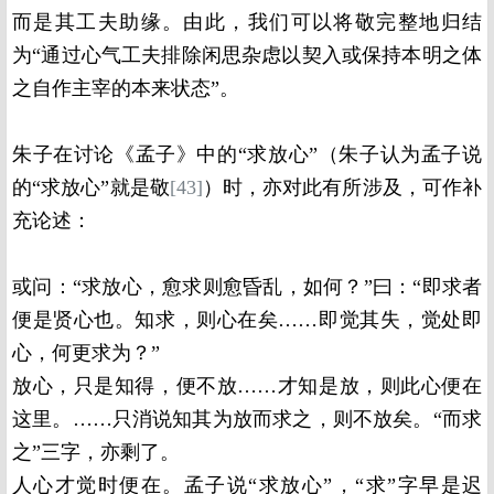
而是其工夫助缘。由此，我们可以将敬完整地归结
为“通过心气工夫排除闲思杂虑以契入或保持本明之体
之自作主宰的本来状态”。
朱子在讨论《孟子》中的“求放心”（朱子认为孟子说
的“求放心”就是敬
[43]
）时，亦对此有所涉及，可作补
充论述：
或问：“求放心，愈求则愈昏乱，如何？”曰：“即求者
便是贤心也。知求，则心在矣……即觉其失，觉处即
心，何更求为？”
放心，只是知得，便不放……才知是放，则此心便在
这里。……只消说知其为放而求之，则不放矣。“而求
之”三字，亦剩了。
人心才觉时便在。孟子说“求放心”，“求”字早是迟