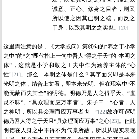
诚意、正心、修身之目者，则又
所以使之因其已明之端，而反之
于身，以致其明之之实也。
[20]
这里需注意的是，《大学或问》第④句的“养之于小学
之中”的“之”即代指上一句中吾人“得之于天”的“本明之
体”，这就是小学和敬之工夫中作为涵养主体的“心
性”
[21]
。那么，本明之体是什么？其字面义即是本来
光明之体，结合上文看，即本来光明、但在现实中“不
能无蔽而失其全”的明德。明德乃是人之得乎天、“虚
灵不昧”、“具众理而应万事者”。朱子曰：“心者，人
之神明，所以具众理而应万事者也。”
[22]
故亦可谓明
德乃吾人得之于天且“具众理而应万事”之心
[23]
。但此
明德在人身之中不得不为气禀所蔽，所以从现实表现