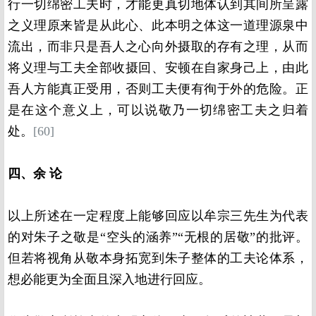
行一切绵密工夫时，才能更真切地体认到其间所呈露
之义理原来皆是从此心、此本明之体这一道理源泉中
流出，而非只是吾人之心向外摄取的存有之理，从而
将义理与工夫全部收摄回、安顿在自家身己上，由此
吾人方能真正受用，否则工夫便有徇于外的危险。正
是在这个意义上，可以说敬乃一切绵密工夫之归着
处。
[60]
四、余 论
以上所述在一定程度上能够回应以牟宗三先生为代表
的对朱子之敬是“空头的涵养”“无根的居敬”的批评。
但若将视角从敬本身拓宽到朱子整体的工夫论体系，
想必能更为全面且深入地进行回应。