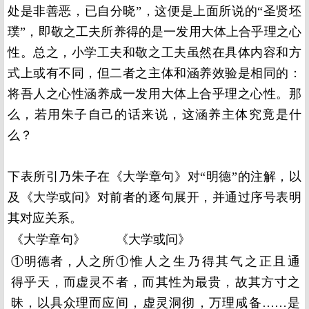
处是非善恶，已自分晓”，这便是上面所说的“圣贤坯
璞”，即敬之工夫所养得的是一发用大体上合乎理之心
性。总之，小学工夫和敬之工夫虽然在具体内容和方
式上或有不同，但二者之主体和涵养效验是相同的：
将吾人之心性涵养成一发用大体上合乎理之心性。那
么，若用朱子自己的话来说，这涵养主体究竟是什
么？
下表所引乃朱子在《大学章句》对“明德”的注解，以
及《大学或问》对前者的逐句展开，并通过序号表明
其对应关系。
《大学章句》
《大学或问》
①明德者，人之所
①惟人之生乃得其气之正且通
得乎天，而虚灵不
者，而其性为最贵，故其方寸之
昧，以具众理而应
间，虚灵洞彻，万理咸备……是