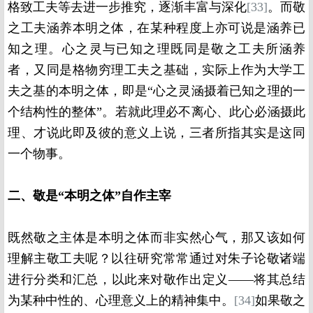
格致工夫等去进一步推究，逐渐丰富与深化
[33]
。而敬
之工夫涵养本明之体，在某种程度上亦可说是涵养已
知之理。心之灵与已知之理既同是敬之工夫所涵养
者，又同是格物穷理工夫之基础，实际上作为大学工
夫之基的本明之体，即是“心之灵涵摄着已知之理的一
个结构性的整体”。若就此理必不离心、此心必涵摄此
理、才说此即及彼的意义上说，三者所指其实是这同
一个物事。
二、敬是“本明之体”自作主宰
既然敬之主体是本明之体而非实然心气，那又该如何
理解主敬工夫呢？以往研究常常通过对朱子论敬诸端
进行分类和汇总，以此来对敬作出定义——将其总结
为某种中性的、心理意义上的精神集中。
[34]
如果敬之