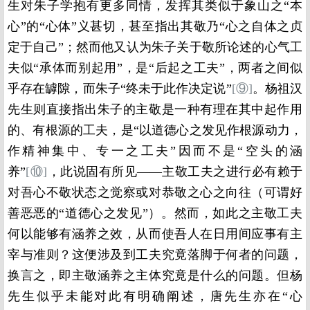
生对朱子学抱有更多同情，发挥其类似于象山之“本
心”的“心体”义甚切，甚至指出其敬乃“心之自体之贞
定于自己”；然而他又认为朱子关于敬所论述的心气工
夫似“承体而别起用”，是“后起之工夫”，两者之间似
乎存在罅隙，而朱子“终未于此作决定说”
[
⑨
]
。杨祖汉
先生则直接指出朱子的主敬是一种有理在其中起作用
的、有根源的工夫，是“以道德心之发见作根源动力，
作精神集中、专一之工夫”因而不是“空头的涵
养”
[
⑩
]
，此说固有所见——主敬工夫之进行必有赖于
对吾心不敬状态之觉察或对恭敬之心之向往（可谓好
善恶恶的“道德心之发见”）。然而，如此之主敬工夫
何以能够有涵养之效，从而使吾人在日用间应事有主
宰与准则？这便涉及到工夫究竟落脚于何者的问题，
换言之，即主敬涵养之主体究竟是什么的问题。但杨
先生似乎未能对此有明确阐述，唐先生亦在“心