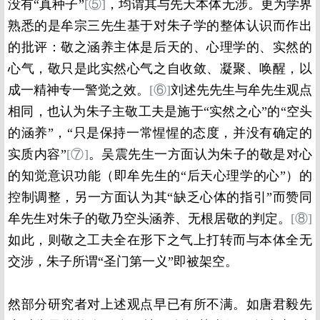
没有“真种子”
[
⑤
]
，均谓其与先天本体无涉。更为学界
熟悉的是牟宗三先生基于对朱子学的整体认识而作出
的批评：敬之涵养主体是后天的、心理学的、实然的
心气，敬只是此实然心气之自收敛、凝聚、唤醒，以
成一精神专一警觉之效。
[
⑥
]
刘述先先生与牟先生观点
相同，也认为朱子主敬工夫是施于“实然之心”的“空头
的涵养”，“只是保持一常惺惺的态度，并没有确定的
实质内容”
[
⑦
]
。吴震先生一方面认为朱子的敬是对心
的知觉意识功能（即牟先生的“后天心理学的心”）的
控制调整，另一方面认为其“缺乏心体的指引”而赞同
牟先生对朱子的敬乃空头涵养、无根居敬的判定。
[
⑧
]
如此，则敬之工夫全在形下之气上打转而与本体全无
交涉，朱子所谓“圣门第一义”即被架空。
然部分研究者对上述观点早已有所不满。如唐君毅先