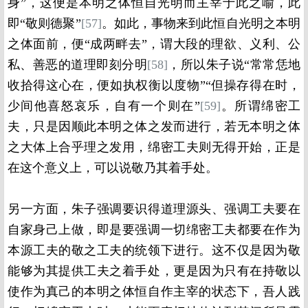
身”，这便是本明之体恒自光明而主宰于此之喻，此
即“敬则德聚”
[57]
。如此，事物来到此恒自光明之本明
之体面前，便“成两畔去”，谓大段的理欲、义利、公
私、善恶的道理即刻分明
[58]
，所以朱子说“常常恁地
收拾得这心在，便如执权衡以度物”“但操存得在时，
少间他喜怒哀乐，自有一个则在”
[59]
。所谓绵密工
夫，只是因顺此本明之体之发而进行，若无本明之体
之大体上合乎理之发用，绵密工夫则无得开始，正是
在这个意义上，可以说敬乃其着手处。
另一方面，朱子强调要识得道理源头、强调工夫要在
自家身己上做，即是要强调一切绵密工夫都要在作为
本源工夫的敬之工夫的统领下进行。这不仅是因为敬
能够为其提供工夫之着手处，更是因为只有在持敬以
使作为真己的本明之体恒自作主宰的状态下，吾人践