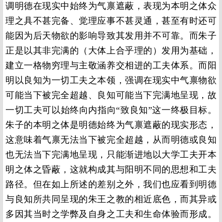
调明德在现实中始终为气禀遮蔽，表现为本明之体众
理之具不甚完备、觉理应事不甚灵通，甚至有时还可
能因为后天物欲的影响导致其发用并不可靠。而朱子
正是以其非完满的（大体上合乎理的）发用为基础，
建立一格物穷理与主敬涵养交相进的工夫体系。而阳
明以良知为一切工夫之本领，强调在现实中气禀物欲
可能当下被完全超越、良知可能当下完满地呈现，故
一切工夫可以始终向内指向“致良知”这一终极目标。
朱子的本明之体是明德始终为气禀遮蔽的现实形态，
这意味着气禀无法当下被完全超越，从而明德或良知
也无法当下完满地呈现，只能渐进地以大学工夫开本
明之体之昏蔽，这就构成其与阳明不同的思想和工夫
路径。但在如上所述的差别之外，我们也应看到明德
与良知所共同呈现的朱王之教的相近底色，而其异或
多因其当时之学弊及自身之工夫和生命体验而形成。