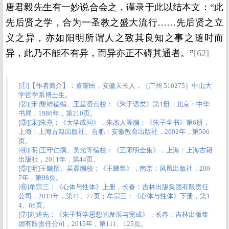
唐君毅先生有一妙说合会之，谨录于此以结本文：“此
先后贤之学，合为一圣教之盛大流行……先后贤之立
义之异，亦如阳明所谓人之致其良知之事之随时而
异，此乃不能不有异，而异亦正不碍其通者。”
[62]
[①]【作者简介】：董耀民，安徽天长人，（广州 510275）中山大
学哲学系博士生。
[②][宋]黎靖德编、王星贤点校：《朱子语类》第1册，北京：中华
书局，1986年，第210页。
[③][宋]朱熹：《大学或问》，朱杰人等编：《朱子全书》第6册，
上海：上海古籍出版社、合肥：安徽教育出版社，2002年，第506
页。
[④][明]王守仁撰、吴光等编校：《王阳明全集》，上海：上海古籍
出版社，2011年，第44页。
[⑤][明]王畿撰、吴震编校：《王畿集》，南京：凤凰出版社，200
7年，第98页。
[⑥]牟宗三：《心体与性体》上册，长春：吉林出版集团有限责任
公司，2013年，第41、77页；牟宗三：《心体与性体》下册，第1
4、66页。
[⑦]刘述先：《朱子哲学思想的发展与完成》，长春：吉林出版集
团有限责任公司，2015年，第111、125页。