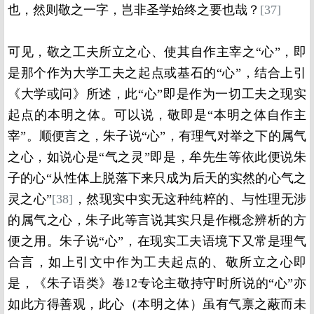
也，然则敬之一字，岂非圣学始终之要也哉？
[37]
可见，敬之工夫所立之心、使其自作主宰之“心”，即
是那个作为大学工夫之起点或基石的“心”，结合上引
《大学或问》所述，此“心”即是作为一切工夫之现实
起点的本明之体。可以说，敬即是“本明之体自作主
宰”。顺便言之，朱子说“心”，有理气对举之下的属气
之心，如说心是“气之灵”即是，牟先生等依此便说朱
子的心“从性体上脱落下来只成为后天的实然的心气之
灵之心”
[38]
，然现实中实无这种纯粹的、与性理无涉
的属气之心，朱子此等言说其实只是作概念辨析的方
便之用。朱子说“心”，在现实工夫语境下又常是理气
合言，如上引文中作为工夫起点的、敬所立之心即
是，《朱子语类》卷12专论主敬持守时所说的“心”亦
如此方得善观，此心（本明之体）虽有气禀之蔽而未