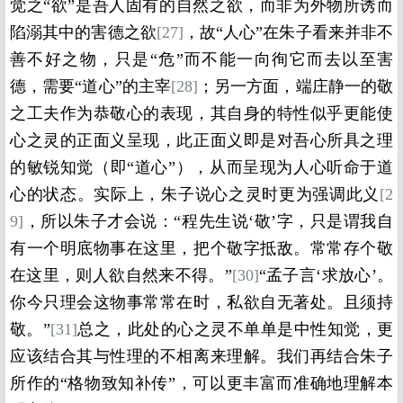
觉之“欲”是吾人固有的自然之欲，而非为外物所诱而
陷溺其中的害德之欲
[27]
，故“人心”在朱子看来并非不
善不好之物，只是“危”而不能一向徇它而去以至害
德，需要“道心”的主宰
[28]
；另一方面，端庄静一的敬
之工夫作为恭敬心的表现，其自身的特性似乎更能使
心之灵的正面义呈现，此正面义即是对吾心所具之理
的敏锐知觉（即“道心”），从而呈现为人心听命于道
心的状态。实际上，朱子说心之灵时更为强调此义
[2
9]
，所以朱子才会说：“程先生说‘敬’字，只是谓我自
有一个明底物事在这里，把个敬字抵敌。常常存个敬
在这里，则人欲自然来不得。”
[30]
“孟子言‘求放心’。
你今只理会这物事常常在时，私欲自无著处。且须持
敬。”
[31]
总之，此处的心之灵不单单是中性知觉，更
应该结合其与性理的不相离来理解。我们再结合朱子
所作的“格物致知补传”，可以更丰富而准确地理解本