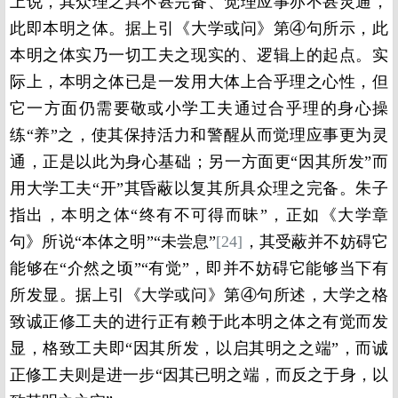
上说，其众理之具不甚完备、觉理应事亦不甚灵通，
此即本明之体。据上引《大学或问》第④句所示，此
本明之体实乃一切工夫之现实的、逻辑上的起点。实
际上，本明之体已是一发用大体上合乎理之心性，但
它一方面仍需要敬或小学工夫通过合乎理的身心操
练“养”之，使其保持活力和警醒从而觉理应事更为灵
通，正是以此为身心基础；另一方面更“因其所发”而
用大学工夫“开”其昏蔽以复其所具众理之完备。朱子
指出，本明之体“终有不可得而昧”，正如《大学章
句》所说“本体之明”“未尝息”
[24]
，其受蔽并不妨碍它
能够在“介然之顷”“有觉”，即并不妨碍它能够当下有
所发显。据上引《大学或问》第④句所述，大学之格
致诚正修工夫的进行正有赖于此本明之体之有觉而发
显，格致工夫即“因其所发，以启其明之之端”，而诚
正修工夫则是进一步“因其已明之端，而反之于身，以