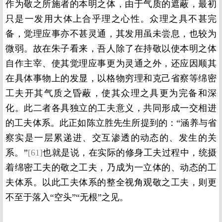
作为敬之所施者的本明之体，由于气质的遮蔽，最初
只是一发用大体上合乎理之心性。众理之具不甚完
备，觉理应事亦不甚灵通，其发用虽未尝息，也较为
微弱。故在朱子看来，吾人除了在持敬以使本明之体
自作主宰、使其觉理应事更为灵通之外，还应因顺其
在具体事物上的发显，以格物穷理和克己省察等绵密
工夫开其气质之昏蔽，使其众理之具更为完备和深
化。此二者各具独立的工夫意义，共同形成一交相进
的工夫体系。此正如陈立胜先生所提到的：“涵养与省
察实是一层累递进、交互渗透的动态的、发生的关
系。”
[61]
也就是说，在实际的修身工夫过程中，统摄
着绵密工夫的敬之工夫，乃成为一立体的、动态的工
夫体系。以此工夫体系的整全视角观敬之工夫，则更
不至于落入“空头”“无根”之见。