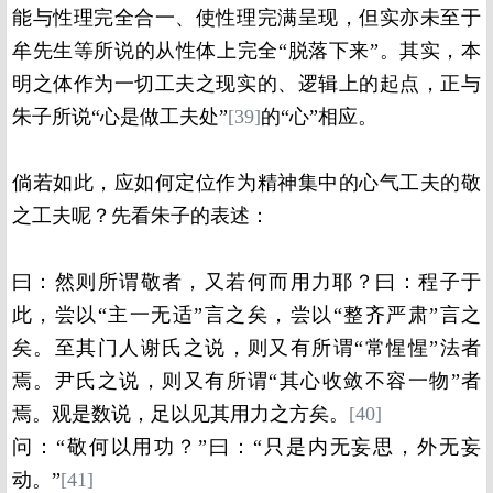
能与性理完全合一、使性理完满呈现，但实亦未至于
牟先生等所说的从性体上完全“脱落下来”。其实，本
明之体作为一切工夫之现实的、逻辑上的起点，正与
朱子所说“心是做工夫处”
[39]
的“心”相应。
倘若如此，应如何定位作为精神集中的心气工夫的敬
之工夫呢？先看朱子的表述：
曰：然则所谓敬者，又若何而用力耶？曰：程子于
此，尝以“主一无适”言之矣，尝以“整齐严肃”言之
矣。至其门人谢氏之说，则又有所谓“常惺惺”法者
焉。尹氏之说，则又有所谓“其心收敛不容一物”者
焉。观是数说，足以见其用力之方矣。
[40]
问：“敬何以用功？”曰：“只是内无妄思，外无妄
动。”
[41]