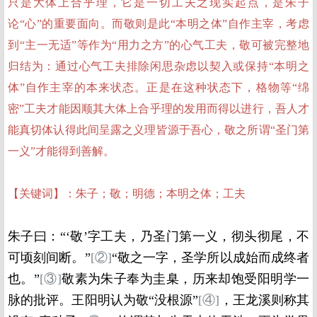
只是大体上合乎理，它是一切工夫之现实起点，是朱子
论“心”的重要面向。而敬则是此“本明之体”自作主宰，考虑
到“主一无适”等作为“用力之方”的心气工夫，敬可被完整地
归结为：通过心气工夫排除闲思杂虑以契入或保持“本明之
体”自作主宰的本来状态。正是在这种状态下，格物等“绵
密”工夫才能因顺其大体上合乎理的发用而得以进行，吾人才
能真切体认得此间呈露之义理皆源于吾心，敬之所谓“圣门第
一义”才能得到善解。
【关键词】：朱子；敬；明德；本明之体；工夫
朱子曰：“‘敬’字工夫，乃圣门第一义，彻头彻尾，不
可顷刻间断。”
[
②
]
“敬之一字，圣学所以成始而成终者
也。”
[
③
]
敬素为朱子奉为圭臬，历来却饱受阳明学一
脉的批评。王阳明认为敬“没根源”
[
④
]
，王龙溪则称其