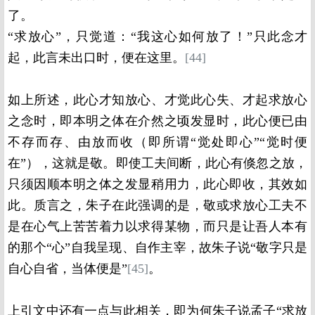
了。
“求放心”，只觉道：“我这心如何放了！”只此念才
起，此言未出口时，便在这里。
[44]
如上所述，此心才知放心、才觉此心失、才起求放心
之念时，即本明之体在介然之顷发显时，此心便已由
不存而存、由放而收（即所谓“觉处即心”“觉时便
在”），这就是敬。即使工夫间断，此心有倏忽之放，
只须因顺本明之体之发显稍用力，此心即收，其效如
此。质言之，朱子在此强调的是，敬或求放心工夫不
是在心气上苦苦着力以求得某物，而只是让吾人本有
的那个“心”自我呈现、自作主宰，故朱子说“敬字只是
自心自省，当体便是”
[45]
。
上引文中还有一点与此相关，即为何朱子说孟子“求放