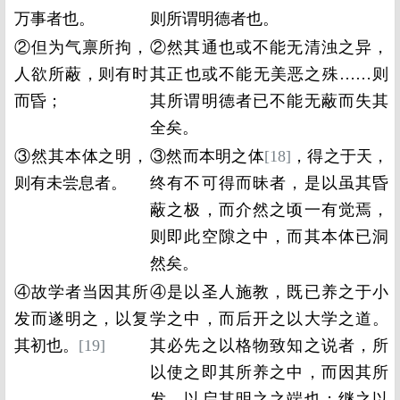
万事者也。
则所谓明德者也。
②但为气禀所拘，
②然其通也或不能无清浊之异，
人欲所蔽，则有时
其正也或不能无美恶之殊……则
而昏；
其所谓明德者已不能无蔽而失其
全矣。
③然其本体之明，
③然而本明之体
[18]
，得之于天，
则有未尝息者。
终有不可得而昧者，是以虽其昏
蔽之极，而介然之顷一有觉焉，
则即此空隙之中，而其本体已洞
然矣。
④故学者当因其所
④是以圣人施教，既已养之于小
发而遂明之，以复
学之中，而后开之以大学之道。
其初也。
[19]
其必先之以格物致知之说者，所
以使之即其所养之中，而因其所
发，以启其明之之端也；继之以