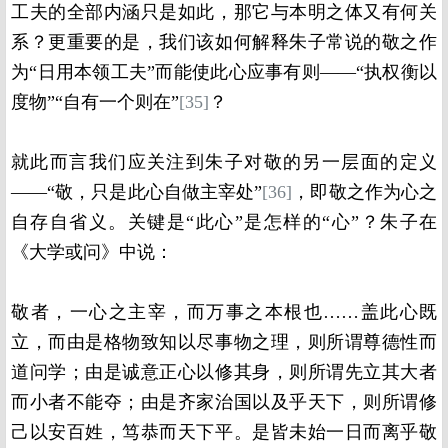
工夫的全部内涵只是如此，那它与本明之体又有何关
系？更重要的是，我们该如何解释朱子常说的敬之作
为“日用本领工夫”而能使此心应事有则——“执权衡以
度物”“自有一个则在”
[35]
？
就此而言我们应关注到朱子对敬的另一层面的定义
——“敬，只是此心自做主宰处”
[36]
，即敬之作为心之
自存自省义。关键是“此心”是怎样的“心”？朱子在
《大学或问》中说：
敬者，一心之主宰，而万事之本根也……盖此心既
立，而由是格物致知以尽事物之理，则所谓尊德性而
道问学；由是诚意正心以修其身，则所谓先立其大者
而小者不能夺；由是齐家治国以及乎天下，则所谓修
己以安百姓，笃恭而天下平。是皆未始一日而离乎敬