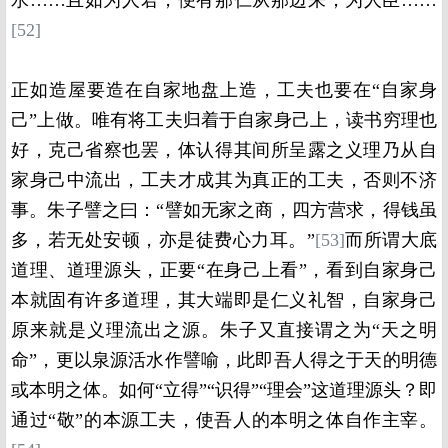
水……且如为人君，便有那仁从那边来；为人臣……
[52]
正如造屋要造在自家地盘上造，工夫也要在“自家身
己”上做。唯有将工夫归着于自家身己上，读书穷理也
好，克己省察也罢，体认得其间所呈露之义理乃从自
家身己中流出，工夫才成其为真正的工夫，否则不济
事。朱子譬之曰：“譬如无家之商，四方营求，得钱虽
多，若无处安顿，亦是徒费心力耳。”
[53]
而所谓大底
道理、道理源头，正要“在身己上看”，看到自家身己
本就固有许多道理，其大端即是仁义礼智，自家身己
原来就是义理流出之源。朱子又直接谓之为“天之明
命”，更以泉源活水作譬喻，此即吾人得之于天的明德
或本明之体。如何“立得”“识得”“理会”这道理源头？即
通过“敬”的本源工夫，使吾人的本明之体自作主宰。