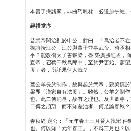
本書于採諸家，非曲巧雜糅，必證原乎經、
經禮堂序
昔武帝問治亂於申公，對曰：「爲治者不在
魯詩授江公，江公與董子並事武帝。時丞相
乎？能教衛太子善穀梁，魯 榮廣勝眭孟，
宣帝，召蔡千秋爲郎中，至於尹更始、蕭望
度」者，所託果何人哉？
蓋公羊長於制作，故興起於武帝，穀梁慎於
梁即「漢家自有法度」。雖然，公羊之制作
也。此二傳消長，故有之理也。及世卿專，
二傳之頡頏，而不知差池者，何足論春秋？
春秋經 定公：「元年春王三月晉人執宋 
也。何以知「元年春王」，不爲三月也？以