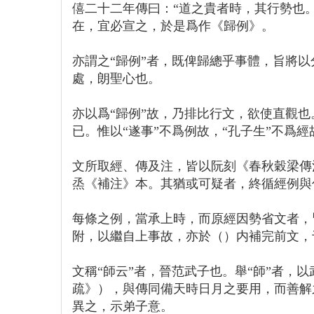
僖二十二年傳曰：“道之貴者時，其行勢也
在，宜必宣之，於是爲作《歸例》。
亦謂之“歸例”者，既俾歸總乎事體，旨將
處，朗聖心也。
亦以爲“歸例”故，乃排比行文，欲使直觀
已。惟以“遂事”不爲例故，“孔子生”不爲
文所取經、傳及注，皆以阮刻《春秋穀梁傳
烝《補注》本。其猶或可疑者，終循經例與
每條之例，當承上時，而原經因勢省文者，
附，以繼自上事故，亦於（）内補完前文，
文稱“師云”者，晉范武子也。舉“師”者，
疏》），與傳同備天時日月之要用，而善解
異之，示弟子意。