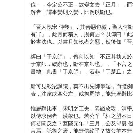
位」，今定公不正，故變文去「正月」，而
解者，謂事變則文變，比例以斷也。
「晉人執宋 仲幾」，其善惡也微，聖人何
有罪」，此月而稱人，則何居？以傳曰「此
於書法也。以書月知執者之惡，然後知「晉
經曰「于京師」，傳何以知「不正其執人於
于京師，緩辭也，斷在京師也」，「不言之
書地。此書「于京師」，若非「于楚丘」之
斯可見穀梁諷議，莫不出先師筆端，而體例
表，注家或牽公左，或拘周禮，能無屬辭比
惟屬辭比事，宋明之工夫，異議攻駁，清學
以傳求例者，漢學也。若公羊「桓之盟不日
何君闔反之？蓋隱元年「三月，公及邾婁 
言焉。託魯之褒，能無信終乎？故公羊本無