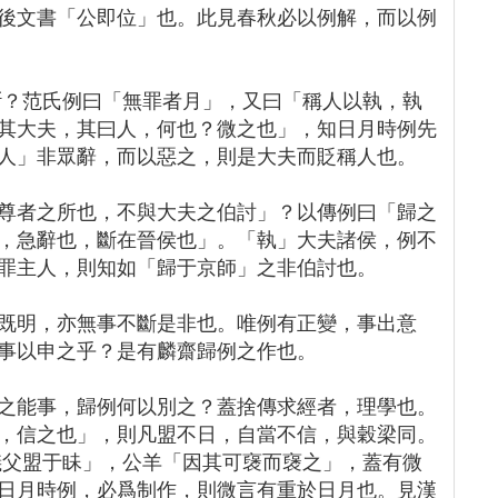
後文書「公即位」也。此見春秋必以例解，而以例
斷？范氏例曰「無罪者月」，又曰「稱人以執，執
其大夫，其曰人，何也？微之也」，知日月時例先
人」非眾辭，而以惡之，則是大夫而貶稱人也。
尊者之所也，不與大夫之伯討」？以傳例曰「歸之
，急辭也，斷在晉侯也」。「執」大夫諸侯，例不
罪主人，則知如「歸于京師」之非伯討也。
既明，亦無事不斷是非也。唯例有正變，事出意
事以申之乎？是有麟齋歸例之作也。
之能事，歸例何以別之？蓋捨傳求經者，理學也。
，信之也」，則凡盟不日，自當不信，與穀梁同。
儀父盟于眛」，公羊「因其可襃而襃之」，蓋有微
日月時例，必爲制作，則微言有重於日月也。見漢