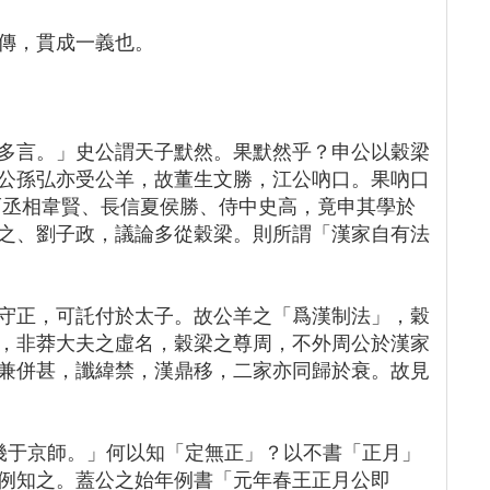
傳，貫成一義也。
多言。」史公謂天子默然。果默然乎？申公以穀梁
公孫弘亦受公羊，故董生文勝，江公吶口。果吶口
而丞相韋賢、長信夏侯勝、侍中史高，竟申其學於
之、劉子政，議論多從穀梁。則所謂「漢家自有法
守正，可託付於太子。故公羊之「爲漢制法」，穀
，非莽大夫之虛名，穀梁之尊周，不外周公於漢家
兼併甚，讖緯禁，漢鼎移，二家亦同歸於衰。故見
仲幾于京師。」何以知「定無正」？以不書「正月」
例知之。蓋公之始年例書「元年春王正月公即