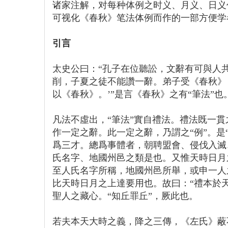
诸家注解，对每种体例之时义、月义、日义
可视化《春秋》笔法体例而作的一部方便学
引言
太史公曰：“孔子在位聽訟，文辭有可與人
削，子夏之徒不能讚一辭。弟子受《春秋》
以《春秋》。’”是言《春秋》之有“筆法”也
凡法不虛出，“筆法”實自禮法。禮法既一貫
作一定之辭。此一定之辭，乃謂之“例”。是
爲三才。總爲事體者，朝聘盟會、侵伐入滅
氏名字、地國州邑之類是也。又惟天時日月
至人氏名字所稱，地國州邑所舉，或申一人
比天時日月之上達要用也。故曰：“禮本於天
聖人之藏心。“知丘罪丘”，厥此也。
若夫本天大時之義，降之三傳，《左氏》蔽