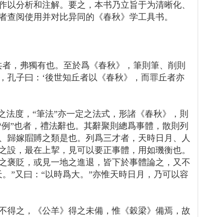
作以分析和注解。要之，本书乃立旨于为清晰化、
者查阅使用并对比异同的《春秋》学工具书。
共者，弗獨有也。至於爲《春秋》，筆則筆、削則
，孔子曰：‘後世知丘者以《春秋》，而罪丘者亦
。
之法度，“筆法”亦一定之法式，形諸《春秋》，則
“例”也者，禮法辭也。其辭聚則總爲事體，散則列
、歸嫁賵賻之類是也。列爲三才者，天時日月、人
之設，最在上挈，見可以要正事體，用如璣衡也。
之褒貶，或見一地之進退，皆下於事體論之，又不
。”又曰：“以時爲大。”亦惟天時日月，乃可以容
不得之，《公羊》得之未備，惟《穀梁》備焉，故