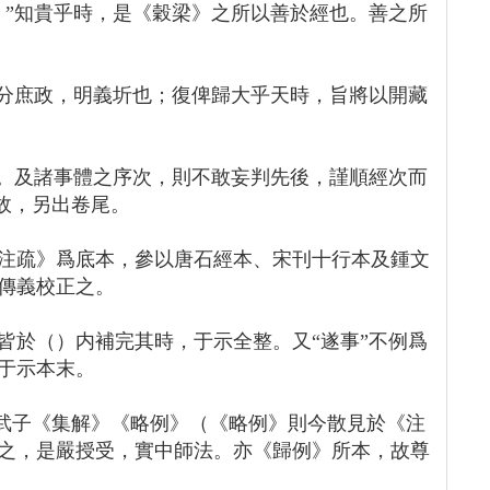
。”知貴乎時，是《穀梁》之所以善於經也。善之所
以分庶政，明義圻也；復俾歸大乎天時，旨將以開藏
也。及諸事體之序次，則不敢妄判先後，謹順經次而
經故，另出卷尾。
注疏》爲底本，參以唐石經本、宋刊十行本及鍾文
傳義校正之。
皆於（）内補完其時，于示全整。又“遂事”不例爲
于示本末。
以武子《集解》《略例》（《略例》則今散見於《注
之，是嚴授受，實中師法。亦《歸例》所本，故尊