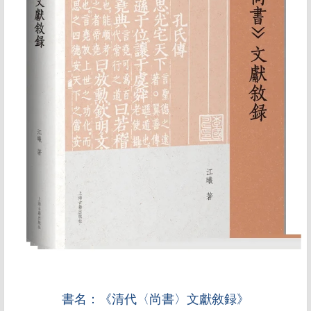
書名：《清代〈尚書〉文獻敘録》