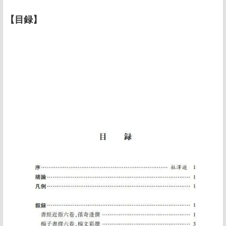
【
目録
】