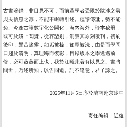
古書著録，非目見不可，而前輩學者受限於跋涉之勞
與夫信息之寡，不能不輾轉引述。踵謬傳訛，勢不能
免。今逢古籍數字化公開化，海内海外，珍本秘册，
或可於綫上閲覽，從容鑒别，洞察其原刻覆刊，初刷
後印，曩昔迷霧，如垢被梳，如塵被洗，由是而學問
日趨於清明，真理晦而復彰，目録版本之學遠邁前
修，必可蒸蒸而上也，我於江曦此著有以見之。書將
問世，乃述所知，以告同道。詞不達意，君子諒之。
2025年11月5日序於濟南赴京途中
责任编辑：近復