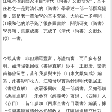
江曦承擔的國家項目“清代《尚書》文獻研究”，基本
任務之一是對清代的《尚書》學著述一部一部撰寫提
要，這是老一輩治學的基本套路。大約在十多年間，
江曦和他的弟子跑了很多圖書館，閲讀研究《尚書》
學典籍，集腋成裘，完成了《清代〈尚書〉文獻敘
録》一書。
今觀其書，非但網羅豐富，考證精審，而且多有發
明。如濟陽張爾岐《書經直解》鈔本，王獻唐、欒調
甫都曾留意，昔年我參與主持《山東文獻集成》編
纂，此書影印收入。江曦發現實爲鈔録明代張居正
《書經直解》，改署張爾岐，是一部僞書。又如邵璜
《禹貢通解》，朱彝尊《經義考》著録，《四庫》入
《存目》，昔年參加《四庫全書存目叢書》編纂，據
上海圖書館藏清鈔本影印收入。江曦經過研究比對，