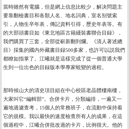
當時雖然有電腦，但是網上信息比較少，解决問題主
要靠翻檢書目和各類人名、地名詞典，室名别號索
引，人物生卒年表，傳記資料引得，歷史年表等。有
的大部頭書目如《東北地區古籍綫裝書聯合目録》，
我們購買了三套，全部從嶄新翻到爛。《清人著述總
目》採集的國内外藏書目録500多家，也許可以説我們
都瞭如指掌了。江曦就是這樣完成了從一個普通大學
生到一位出色的目録版本學專家蜕變的過程。
那時候山大的清史項目組在中心校區老晶體樓南樓，
大家叫它“編輯部”。合併卡片，分類編排，一遍又一
遍地過濾查考，15個人的常務班子，在流動中保持着
它的規模。我以最快的速度檢查所有人的成果，在這
個過程中，江曦合併批改過的卡片，比例很大。他的