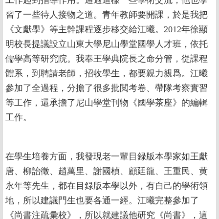
習了一些待人接物之道。青年教師要開課，於是我把
《文獻學》等主幹課程逐步移交給江曦。2012年徐顯
明校長提議設立山東大學尼山學堂國學人才班，依托
儒學高等研究院。我奉王學典院長之命分管，從課程
體系，到聘請老師，招收學生，都要親力親爲。江曦
參加了全過程，分擔了很多批閲考卷、帶隊考察實習
等工作，還承擔了尼山學堂刊物《國學茶座》的編輯
工作。
在學生培養方面，我發現老一輩目録版本學家如王獻
唐、柳詒徵、趙萬里、謝國楨、顧廷龍、王重民、黄
永年等先生，都在目録版本學以外，有自己的學術領
地，所以建議門生也要各通一經。江曦完整參加了
《尚書注疏彙校》，所以就建議他研究《尚書》，這