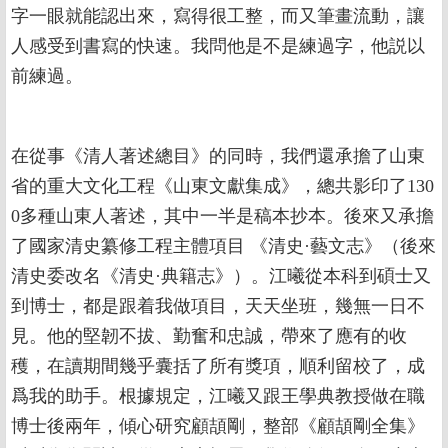
字一眼就能認出來，寫得很工整，而又筆畫流動，讓
人感受到書寫的快速。我問他是不是練過字，他説以
前練過。
在從事《清人著述總目》的同時，我們還承擔了山東
省的重大文化工程《山東文獻集成》，總共影印了130
0多種山東人著述，其中一半是稿本抄本。後來又承擔
了國家清史纂修工程主體項目 《清史·藝文志》（後來
清史委改名《清史·典籍志》）。江曦從本科到碩士又
到博士，都是跟着我做項目，天天坐班，幾無一日不
見。他的堅韌不拔、勤奮和忠誠，帶來了應有的收
穫，在讀期間幾乎囊括了所有獎項，順利留校了，成
爲我的助手。根據規定，江曦又跟王學典教授做在職
博士後兩年，傾心研究顧頡剛，整部《顧頡剛全集》