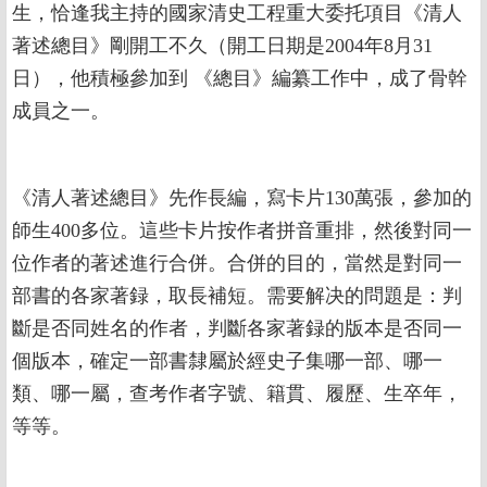
生，恰逢我主持的國家清史工程重大委托項目《清人
著述總目》剛開工不久（開工日期是2004年8月31
日），他積極參加到 《總目》編纂工作中，成了骨幹
成員之一。
《清人著述總目》先作長編，寫卡片130萬張，參加的
師生400多位。這些卡片按作者拼音重排，然後對同一
位作者的著述進行合併。合併的目的，當然是對同一
部書的各家著録，取長補短。需要解决的問題是：判
斷是否同姓名的作者，判斷各家著録的版本是否同一
個版本，確定一部書隸屬於經史子集哪一部、哪一
類、哪一屬，查考作者字號、籍貫、履歷、生卒年，
等等。