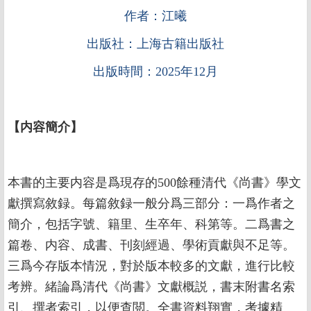
作者：江曦
出版社：上海古籍出版社
出版時間：2025年12月
【
内容簡介
】
本書的主要内容是爲現存的500餘種清代《尚書》學文
獻撰寫敘録。每篇敘録一般分爲三部分：一爲作者之
簡介，包括字號、籍里、生卒年、科第等。二爲書之
篇卷、内容、成書、刊刻經過、學術貢獻與不足等。
三爲今存版本情況，對於版本較多的文獻，進行比較
考辨。緒論爲清代《尚書》文獻概説，書末附書名索
引、撰者索引，以便查閲。全書資料翔實，考據精