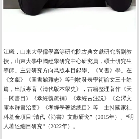
江曦，山東大學儒學高等研究院古典文獻研究所副教
授，山東大學中國經學研究中心研究員，碩士研究生
導師。主要研究方向爲版本目録學、《尚書》學。在
《文獻》《圖書館雜志》等刊物發表學術論文三十餘
篇，出版專著《清代版本學史》，古籍整理著作《天
一閣書目》《孝經義疏補》《孝經古注説》《金澤文
庫本群書治要》《孝經學著述總目》等。主持國家社
科基金項目“清代《尚書》文獻研究”（2015年）、“明
人著述總目研究”（2022年）。