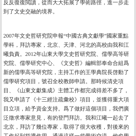
反反復復閲讀，從而大大拓展了學術路徑，進一步走
到了文史交融的境界。
2007年文史哲研究院申報“中國古典文獻學”國家重點
學科，拜訪專家，北京、天津、河北的高校由我和江
曦負責。2012年山東大學文史哲研究院、儒學高等研
究院、儒學研究中心、《文史哲》編輯部奉命合組爲
新的儒學高等研究院，主持工作的王學典院長啓動了
儒學研究項目，號召全校教師申請。那時候清史項
目、《山東文獻集成》主體工作都完成得差不多了，
我又申請了《十三經注疏彙校》項目，並獲得重大項
目立項，給予資金支持。爲了做好這個項目，我們廣
泛徵求專家意見，有的登門拜訪。我和江曦一起去了
北京，拜訪了幾位專家，取得了很大收穫，對後來的
工作起到指導作用。通過這樣一些學術交流，他也學