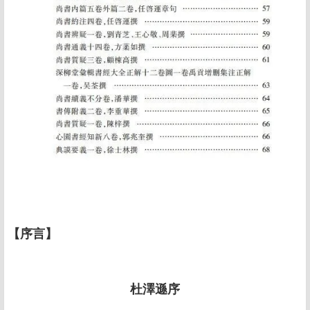
【序言】
杜澤遜序