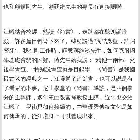
也和顧頡剛先生、顧廷龍先生的專長有直接關聯。
江曦結合校經，熟讀《尚書》，走路都在聽朗誦音
頻，許多篇目都背下來了。韓愈説過“周誥殷盤，詰屈
聱牙”。我在剛工作時，請教蔣維崧先生，如何克服國
學基礎貧弱的困難。蔣先生給我説：“精他一兩部，然
後學會查。”特别説會查就是目録學。《尚書》是我國
最古老的經典之一，江曦通了這部書，也可以説是有
了看家的本事。尼山學堂的《尚書》導讀，是四個學
分的主幹課，多年來由張富祥教授主講，近年也交給
江曦了。學術是如何接續的，中華優秀傳統文化是如
何傳承的，從江曦身上可以體現出來。