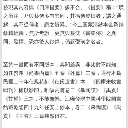
發現其内容與《四庫提要》多不合。《提要》稱：“璜
之所注，乃與蔡傳多有異同，其循傳發揮者，謂之通
解；其不從傳者，謂之辨異。”今上圖藏清鈔本全爲鋪
敘釋經義，無所考證，更無與蔡沈《書集傳》之異
同、發揮。恐亦後人鈔録，僞題邵璜之名者。
至於一書而有不同版本，其間差異，非比對不能知。
如任啓運《尚書内篇》五卷《外篇》二卷，通行本爲
民國二十年任鳳苞刻《任氏遺書》本，《四庫未收書
輯刊》據以影印，唯缺内篇卷二《皋陶謨》《禹貢》
《甘誓》三篇，不能無憾。江曦發現中國科學院圖書
館藏乾隆四十九年任安上鈔本，卷二《皋陶謨》《禹
貢》《甘誓》三篇赫然俱在。