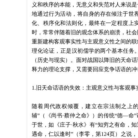
义和秩序的本能，无意义和失范对人来说是
地通过行为活动，将自身的存在倾注于世
化、秩序化和法则化，最终在一定程度上
时，常常伴随着旧的观念体系的崩溃，社会
重新建构客观事实性与主观意义性之间的联
理化论证，正是汉初儒学的两个基本任务。
（历史与现实）。面对战国以降旧的天命话
释力的理论支撑，又需要回应竞争话语的冲
1.旧天命话语的失效：主观意义性与客观事
随着周代政权倾覆，建立在宗法制之上的“
辅”（《尚书·蔡仲之命》）的传统“德—命
于世，如《庄子·秋水》有“知穷之有命，知
遇命，仁以逢时”（李零，第124页）之说，《