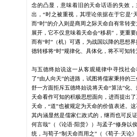
念的凸显，意味着旧的天命话语的失效，
出，“时之被重视，其理论依据在于它是‘天
而“时”的介入则是商周之际天命自有常转
展开，它不仅意味着天命会“移易”，更重要
而有“时”（机）可遇，为战国以降的思想
德转移将“时”规律化、具体化，将不可知
与五德终始说这一从客观规律中寻找社会
了“由人向天”的进路，试图将儒家秉持的
舒一方面拒斥五德终始说将天命“算法”化
天命看作可知的积极思想面向，进而提出了
天命，“道”也被规定为天命的价值表述。这
其内涵显然是儒家仁政式的，继而也可反证
何言哉”（《论语·阳货》）与孟子“修身以俟
统，与荀子“制天命而用之”（《荀子·天论