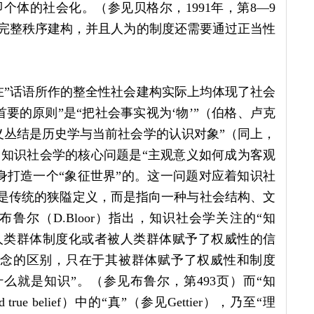
个体的社会化。（参见贝格尔，1991年，第8—9
的完整秩序建构，并且人为的制度还需要通过正当性
在”话语所作的整全性社会建构实际上均体现了社会
要的原则”是“把社会事实视为‘物’”（伯格、卢克
义丛结是历史学与当前社会学的认识对象”（同上，
出知识社会学的核心问题是“主观意义如何成为客观
身打造一个“象征世界”的。这一问题对应着知识社
再是传统的狭隘定义，而是指向一种与社会结构、文
尔（D.Bloor）指出，知识社会学关注的“知
人类群体制度化或者被人类群体赋予了权威性的信
信念的区别，只在于其被群体赋予了权威性和制度
么就是知识”。（参见布鲁尔，第493页）而“知
rue belief）中的“真”（参见Gettier），乃至“理