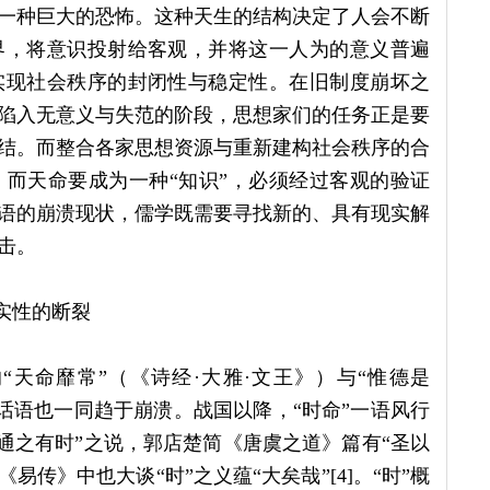
一种巨大的恐怖。这种天生的结构决定了人会不断
界，将意识投射给客观，并将这一人为的意义普遍
实现社会秩序的封闭性与稳定性。在旧制度崩坏之
陷入无意义与失范的阶段，思想家们的任务正是要
结。而整合各家思想资源与重新建构社会秩序的合
而天命要成为一种“知识”，必须经过客观的验证
语的崩溃现状，儒学既需要寻找新的、具有现实解
击。
实性的断裂
天命靡常”（《诗经·大雅·文王》）与“惟德是
”话语也一同趋于崩溃。战国以降，“时命”一语风行
通之有时”之说，郭店楚简《唐虞之道》篇有“圣以
易传》中也大谈“时”之义蕴“大矣哉”[4]。“时”概