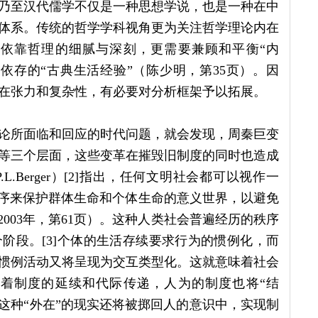
乃至汉代儒学不仅是一种思想学说，也是一种在中
体系。传统的哲学学科视角更为关注哲学理论内在
依靠哲理的细腻与深刻，更需要兼顾和平衡“内
其所依存的“古典生活经验”（陈少明，第35页）。因
在张力和复杂性，有必要对分析框架予以拓展。
论所面临和回应的时代问题，就会发现，周秦巨变
等三个层面，这些变革在摧毁旧制度的同时也造成
.Berger）[2]指出，任何文明社会都可以视作一
秩序来保护群体生命和个体生命的意义世界，以避免
003年，第61页）。这种人类社会普遍经历的秩序
阶段。[3]个体的生活存续要求行为的惯例化，而
惯例活动又将呈现为交互类型化。这就意味着社会
着制度的延续和代际传递，人为的制度也将“结
实。最终，这种“外在”的现实还将被掷回人的意识中，实现制