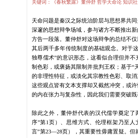
关键词：《春秋繁露》董仲舒 哲学天命论 知识社
天命问题是秦汉之际统治阶层与思想界共同
深邃的思想辩争场域，参与诸方不断推出新
方告一段落。董仲舒对这场辩争的总结不仅
其后两千多年传统制度的基础观念。对于这
独尊儒术”的意识形态，这看似合理但并不
制色彩，或褒扬其限制并批判王权；基于“
的非理性特征，或淡化其宗教性色彩、取消
这些观点皆有文本支撑却又截然冲突，或许
的内在张力与复杂性，因此我们需要突破既
除此之外，董仲舒代表的汉代儒学奠定了
序”第1页）、思维方式、伦理框架乃至人
言”第23—28页），其重要性毋庸置疑。