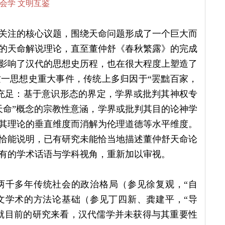
会学 文明互鉴
关注的核心议题，围绕天命问题形成了一个巨大而
的天命解说理论，直至董仲舒《春秋繁露》的完成
影响了汉代的思想史历程，也在很大程度上塑造了
一思想史重大事件，传统上多归因于“罢黜百家，
充足：基于意识形态的界定，学界或批判其神权专
天命”概念的宗教性意涵，学界或批判其目的论神学
其理论的垂直维度而消解为伦理道德等水平维度。
恰能说明，已有研究未能恰当地描述董仲舒天命论
有的学术话语与学科视角，重新加以审视。
两千多年传统社会的政治格局（参见徐复观，“自
文学术的方法论基础（参见丁四新、龚建平，“导
但就目前的研究来看，汉代儒学并未获得与其重要性