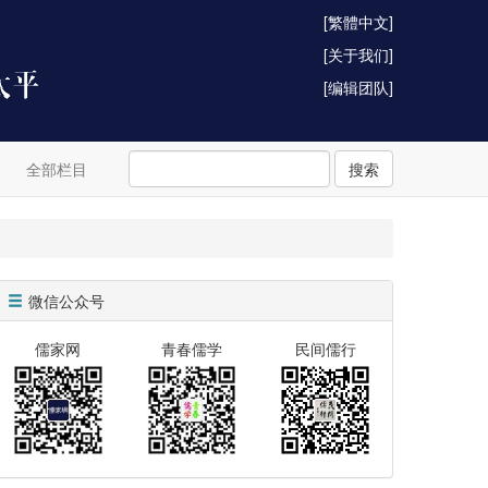
[繁體中文]
[关于我们]
[编辑团队]
全部栏目
搜索
微信公众号
儒家网
青春儒学
民间儒行