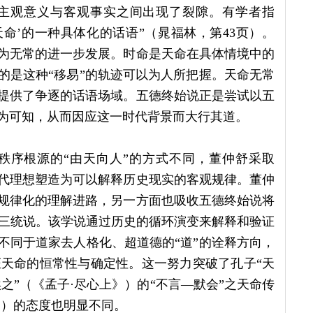
主观意义与客观事实之间出现了裂隙。有学者指
命’的一种具体化的话语”（晁福林，第43页）。
变为无常的进一步发展。时命是天命在具体情境中的
的是这种“移易”的轨迹可以为人所把握。天命无常
界提供了争逐的话语场域。五德终始说正是尝试以五
转为可知，从而因应这一时代背景而大行其道。
秩序根源的“由天向人”的方式不同，董仲舒采取
三代理想塑造为可以解释历史现实的客观规律。董仲
、规律化的理解进路，另一方面也吸收五德终始说将
三统说。该学说通过历史的循环演变来解释和验证
不同于道家去人格化、超道德的“道”的诠释方向，
天命的恒常性与确定性。这一努力突破了孔子“天
之”（《孟子·尽心上》）的“不言—默会”之天命传
》）的态度也明显不同。