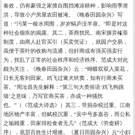
奏效，仍有豪强之家擅自围挡滩涂耕种，影响雨季泄
洪，导致小户房屋农田被淹。《晚春田园杂兴》写
道：“污莱一棱水周围，岁岁蜗庐没半扉。”即是对这
种社会痼疾的揭露。其二，茶商扰民。南宋摒弃榷茶
制度，由商人赴官买引（买卖凭证），就园户交易，
虽便于茶叶的收购与流通，但奸商或有强买强卖行
为，扰乱了正常的社会秩序和经济秩序。范成大对此
颇为关注，《晚春田园杂兴》云：“蝴蝶双双入菜花，
日长无客到田家。鸡飞过篱犬吠窦，知有行商来买
茶。”周汝昌先生解释：“第三句大类俗语‘鸡飞狗跳
墙’之意味，乃写官商买茶，亦成一种骚扰
也。”（《范成大诗选》）其三，苛捐杂税过重。江南
地区物产丰富，但赋税沉重，“吴中号多嘉谷，而公私
之输顾重，田家得粒食者无几”（范成大《劳畬耕》
序），底层百姓生计艰难。《夏日田园杂兴》云“小妇