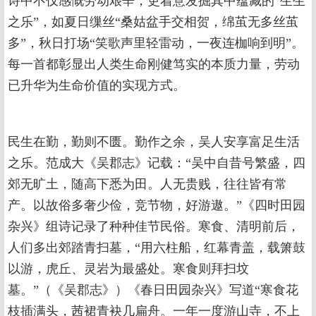
诗中不仅感慨劳动艰辛，更着意发掘其中蕴藏的“生生
之乐”，如夏日缫丝“桑姑盆手交相贺，绵茧无多丝茧
多”，秋日打场“笑歌声里轻雷动，一夜连枷响到明”。
每一首都彰显出人类生命刚健笃实的本质力量，劳动
已升华为生命价值的实现方式。
民生在勤，勤则不匮。勤作之余，吴人安享富足生活
之乐。范成大《吴郡志》记载：“吴中自昔号繁盛，四
郊无旷土，随高下悉为田。人无贵贱，往往皆有常
产。以故俗多奢少俭，竞节物，好游遨。”《四时田园
杂兴》组诗记录了种种佳节民俗。寒食、清明前后，
人们多出郊踏青扫墓，“用六柱船，红幕青盖，载箫鼓
以游，虎丘、灵岩为最盛处。寒食则拜扫坟
墓。”（《吴郡志》）《春日田园杂兴》写道“寒食花
枝插满头，茜裙青袂几扁舟。一年一度游山寺，不上