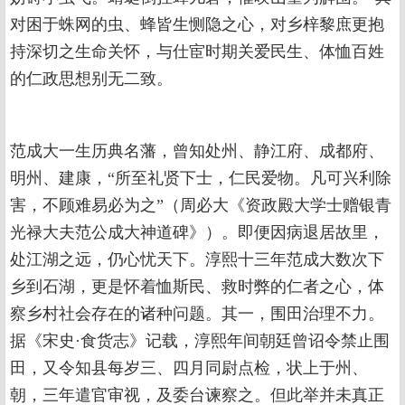
对困于蛛网的虫、蜂皆生恻隐之心，对乡梓黎庶更抱
持深切之生命关怀，与仕宦时期关爱民生、体恤百姓
的仁政思想别无二致。
范成大一生历典名藩，曾知处州、静江府、成都府、
明州、建康，“所至礼贤下士，仁民爱物。凡可兴利除
害，不顾难易必为之”（周必大《资政殿大学士赠银青
光禄大夫范公成大神道碑》）。即便因病退居故里，
处江湖之远，仍心忧天下。淳熙十三年范成大数次下
乡到石湖，更是怀着恤斯民、救时弊的仁者之心，体
察乡村社会存在的诸种问题。其一，围田治理不力。
据《宋史·食货志》记载，淳熙年间朝廷曾诏令禁止围
田，又令知县每岁三、四月同尉点检，状上于州、
朝，三年遣官审视，及委台谏察之。但此举并未真正