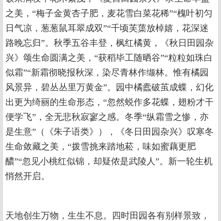
之美，“梅子金黄杏子肥，麦花雪白菜花稀”“槐叶初匀
日气凉，葱葱鼠耳翠成双”“千顷芙蕖放棹嬉，花深迷
路晚忘归”。秋季五谷丰登，枫红橘黄，《秋日田园杂
兴》颂生命圆满之美，“获稻毕工随晒谷”“粒粒如珠白
似霜”“新霜彻晓报秋深，染尽青林作缬林。惟有橘园
风景异，碧丛丛里万黄金”。园中橘蠹破茧成蝶，幻化
出更为绮丽的生命形态，“忽然蜕作多花蝶，翅粉才干
便学飞”，全无悲秋寂寥之感。冬季“纵霜雪之惨，亦
是生意”（《朱子语类》），《冬日田园杂兴》叹寒冬
生命敛藏之美，“拨雪挑来踏地菘，味如蜜藕更肥
醲”“忽见小桃红似锦，却疑侬是武陵人”。新一轮生机
悄然开启。
天地创生万物，生生不息。四时田园各有别样景致，