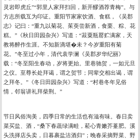
灵岩即虎丘”“郭里人家拜扫回，新开醪酒荐青梅”。与
方志所载互为印证。重阳节家家饮酒、食糕，《吴郡
志》记曰：“重九以菊花、茱萸尝新酒，食栗、粽、花
糕。”《秋日田园杂兴》写道：“菽粟瓶罂贮满家，天
教将醉作生涯。不知新滴堪�未？今岁重阳有菊
花。”冬至过小年，清代袁学澜《吴郡岁华纪丽》
载：“冬至阳生春动，岁将更始。里巷驰贺，一如元旦
之仪。至尊长处拜谒，谓之贺节；同辈交相出谒，谓
之拜冬。”《冬日田园杂兴》写道：“村巷冬年见俗
情，邻翁讲礼拜柴荆。”
节日风俗洵美，四季日常的生活也有滋有味。春日卖
菜买盐、酒，“桑下春蔬绿满畦，菘心青嫩芥薹肥。溪
头洗择店头卖，日暮裹盐沽酒归”；晚春采摘野菜、野