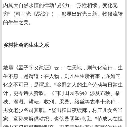
内具大自然永恒的律动与张力，“形性相续，变化无
穷”（司马光《易说》），彰显出辉光日新、物候流转
的生生之美。
乡村社会的生生之乐
戴震《孟子字义疏证》云：“在天地，则气化流行，生
生不息，是谓道；在人物，则凡生生所有事，亦如气
化之不可已，是谓道。”乡野之人的生产劳动与日常生
计，更令诗人赞叹。《四时田园杂兴》涉及布秧、插
秧、灌溉、耕耘、收刈、采桑、络丝等农事十余种，
男女老少各司其职。“昼出耘田夜绩麻，村庄儿女各当
家。童孙未解供耕织，也傍桑阴学种瓜。”范成大在组