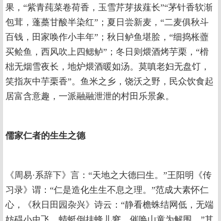
果，“紫青莼菜卷荷香，玉雪芹芽拔薤长”“茅针香软渐
包茸，蓬蘽甘酸半染红”；夏日尝新麦，“二麦俱秋斗
百钱，田家唤作小丰年”；秋日鲈鱼堪脍，“细捣枨虀
买鲙鱼，西风吹上四鳃鲈”；冬日则煨酒烤芋栗，“榾
柮无烟雪夜长，地炉煨酒暖如汤。莫嗔老妇无盘饤，
笑指灰中芋栗香”。鱼米之乡，饶沃之野，民众饮食起
居富含意趣，一派融融泄泄的村田乐景象。
儒家仁者的生生之德
《周易·系辞下》言：“天地之大德曰生。”王阳明《传
习录》谓：“仁是造化生生不息之理。”范成大素怀仁
心，《秋日田园杂兴》诗云：“静看檐蛛结网低，无端
妨碍小虫飞。蜻蜓倒挂蜂儿窘，催唤山童为解围。”其