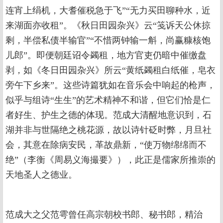
连宵上绢机，大耆催税急于飞”“无力买田聊种水，近
来湖面亦收租”。《秋日田园杂兴》云“笺诉天公休掠
剩，半偿私债半输官”“不惜两钟输一斛，尚赢糠核饱
儿郎”。即便朝廷诏令蠲租，地方官吏仍暗中催缴盘
剥，如《冬日田园杂兴》所云“黄纸蠲租白纸催，皂衣
旁午下乡来”。这些诗篇犹如在音乐会中响起的枪声，
似乎与组诗“生生”的艺术精神不和谐，但它们恰是仁
者好生、护生之德的体现。范成大清醒地意识到，石
湖并非与世隔绝之桃花源，故以诗针砭时弊，月旦社
会，其意在除病安民，革故鼎新，“使万物绵绵而不
绝”（李衡《周易义海撮要》），此正是儒家所推崇的
天地圣人之德业。
范成大之父范雩曾任高宗朝校书郎、秘书郎，精治