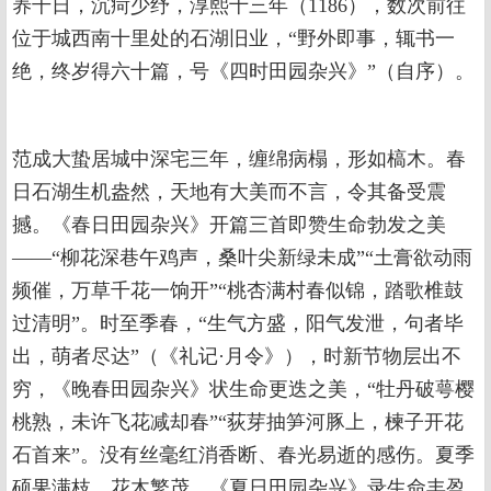
养千日，沉疴少纾，淳熙十三年（1186），数次前往
位于城西南十里处的石湖旧业，“野外即事，辄书一
绝，终岁得六十篇，号《四时田园杂兴》”（自序）。
范成大蛰居城中深宅三年，缠绵病榻，形如槁木。春
日石湖生机盎然，天地有大美而不言，令其备受震
撼。《春日田园杂兴》开篇三首即赞生命勃发之美
——“柳花深巷午鸡声，桑叶尖新绿未成”“土膏欲动雨
频催，万草千花一饷开”“桃杏满村春似锦，踏歌椎鼓
过清明”。时至季春，“生气方盛，阳气发泄，句者毕
出，萌者尽达”（《礼记·月令》），时新节物层出不
穷，《晚春田园杂兴》状生命更迭之美，“牡丹破萼樱
桃熟，未许飞花减却春”“荻芽抽笋河豚上，楝子开花
石首来”。没有丝毫红消香断、春光易逝的感伤。夏季
硕果满枝，花木繁茂，《夏日田园杂兴》录生命丰盈