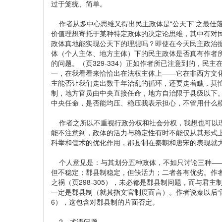
过于笼统、简单。
作者从多中心思维又得出民主政体是“公天下”之最佳
价值理想寄托于某种特定政体的决定论思维，其中有对
政体真地能实现公天下的理想吗？即使在今天民主政治
体（个人主体、地方主体）下的民主政体是否真有作者
的问题。（页329-334）正如作者所已注意到的，民
一，在我看看来恰恰出在法权主体上——它在非西方文化
主能否让我们走出数千年治乱的循环，还要走着瞧，莫
制，地方官员由中央直接任命，地方自治限于县级以下。
中央任命，是否能均压、稳压我表示担心，不管用什么
作者之所以不重视行政分权和社会分权，我想也可以理
能不注意到，政体的活力与稳定性有时不能仅从其形式
科举和儒术的优化作用，郡县制在秦朝和唐宋的表现就
个人意见是：与其划分五种政体，不如只讨论三种——
但不稳定；郡县制稳定，但缺活力；二者各有优劣。作
之祸（页298-305），未必都是郡县制问题，而与君
一定是郡县制（就其指文官制度而言）。作者说秦以后“
6），这包含对郡县制的片面否定。
2、术语问题