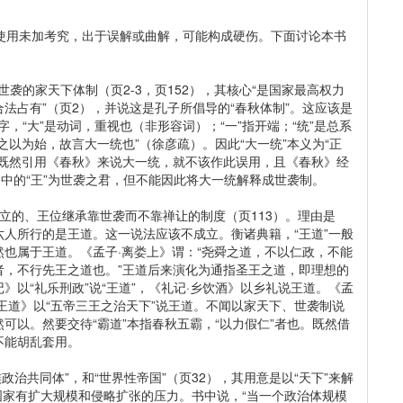
用未加考究，出于误解或曲解，可能构成硬伤。下面讨论本书
袭的家天下体制（页2-3，页152），其核心“是国家最高权力
法占有”（页2），并说这是孔子所倡导的“春秋体制”。这应该是
字，“大”是动词，重视也（非形容词）；“一”指开端；“统”是总系
以为始，故言大一统也”（徐彦疏）。因此“大一统”本义为“正
者既然引用《春秋》来说大一统，就不该作此误用，且《春秋》经
》中的“王”为世袭之君，但不能因此将大一统解释成世袭制。
”对立的、王位继承靠世袭而不靠禅让的制度（页113）。理由是
人所行的是王道。这一说法应该不成立。衡诸典籍，“王道”一般
也属于王道。《孟子·离娄上》谓：“尧舜之道，不以仁政，不能
者，不行先王之道也。”王道后来演化为通指圣王之道，即理想的
记》以“礼乐刑政”说“王道”，《礼记·乡饮酒》以乡礼说王道。《孟
王道》以“五帝三王之治天下”说王道。不闻以家天下、世袭制说
可以。然要交待“霸道”本指春秋五霸，“以力假仁”者也。既然借
不能胡乱套用。
治共同体”，和“世界性帝国”（页32），其用意是以“天下”来解
代国家有扩大规模和侵略扩张的压力。书中说，“当一个政治体规模