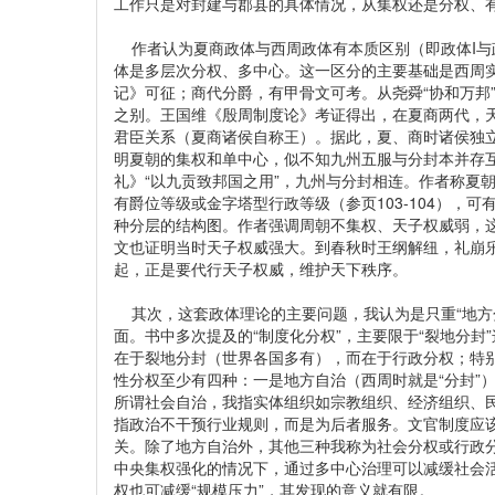
工作只是对封建与郡县的具体情况，从集权还是分权、
作者认为夏商政体与西周政体有本质区别（即政体I与政
体是多层次分权、多中心。这一区分的主要基础是西周
记》可征；商代分爵，有甲骨文可考。从尧舜“协和万邦
之别。王国维《殷周制度论》考证得出，在夏商两代，
君臣关系（夏商诸侯自称王）。据此，夏、商时诸侯独
明夏朝的集权和单中心，似不知九州五服与分封本并存
礼》“以九贡致邦国之用”，九州与分封相连。作者称夏朝
有爵位等级或金字塔型行政等级（参页103-104），
种分层的结构图。作者强调周朝不集权、天子权威弱，
文也证明当时天子权威强大。到春秋时王纲解纽，礼崩
起，正是要代行天子权威，维护天下秩序。
其次，这套政体理论的主要问题，我认为是只重“地方分
面。书中多次提及的“制度化分权”，主要限于“裂地分封
在于裂地分封（世界各国多有），而在于行政分权；特
性分权至少有四种：一是地方自治（西周时就是“分封”
所谓社会自治，我指实体组织如宗教组织、经济组织、
指政治不干预行业规则，而是为后者服务。文官制度应
关。除了地方自治外，其他三种我称为社会分权或行政分
中央集权强化的情况下，通过多中心治理可以减缓社会活
权也可减缓“规模压力”，其发现的意义就有限。