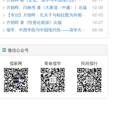
方朝晖、闫林伟 著《大家读〈中庸〉》出版
12-05
【专访】方朝晖：孔夫子与柏拉图为何都···
02-03
方朝晖 著《性善论新探》出版
10-27
儒学、中西学统与中国现代性​——清华大···
08-30
微信公众号
儒家网
青春儒学
民间儒行