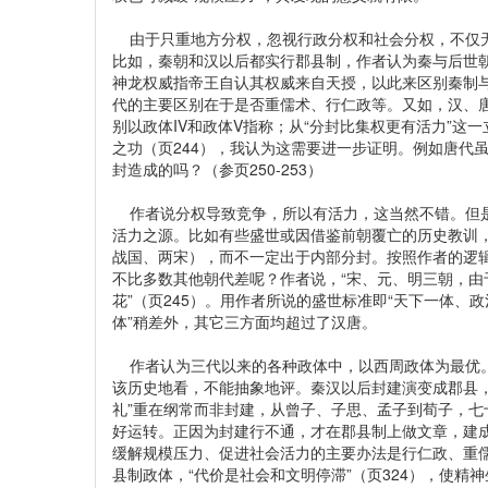
由于只重地方分权，忽视行政分权和社会分权，不仅无
比如，秦朝和汉以后都实行郡县制，作者认为秦与后世朝代
神龙权威指帝王自认其权威来自天授，以此来区别秦制
代的主要区别在于是否重儒术、行仁政等。又如，汉、
别以政体IV和政体V指称；从“分封比集权更有活力”
之功（页244），我认为这需要进一步证明。例如唐代
封造成的吗？（参页250-253）
作者说分权导致竞争，所以有活力，这当然不错。但是
活力之源。比如有些盛世或因借鉴前朝覆亡的历史教训
战国、两宋），而不一定出于内部分封。按照作者的逻
不比多数其他朝代差呢？作者说，“宋、元、明三朝，
花”（页245）。用作者所说的盛世标准即“天下一体、
体”稍差外，其它三方面均超过了汉唐。
作者认为三代以来的各种政体中，以西周政体为最优。
该历史地看，不能抽象地评。秦汉以后封建演变成郡县
礼”重在纲常而非封建，从曾子、子思、孟子到荀子，
好运转。正因为封建行不通，才在郡县制上做文章，建
缓解规模压力、促进社会活力的主要办法是行仁政、重
县制政体，“代价是社会和文明停滞”（页324），使精神