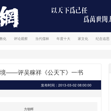
教化
评论观察
当代儒林
年度十大
家文化
纪念追思
境——评吴稼祥《公天下》一书
发布时间：2013-03-02 08:00:00
方朝晖