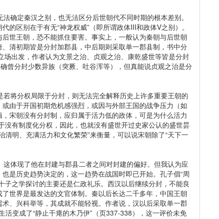
法确定秦汉之别，也无法区分后世朝代不同时期的根本差别。
的区别在于有无“神龙权威”（即所谓政体III和政体V之别）。
与后世王朝，恐不能抓住要害。事实上，一般认为秦朝与后世朝
唐、清初期皆是分封加郡县，中后期则采取单一郡县制，书中分
这一立场出发，作者认为文景之治、贞观之治、康乾盛世等皆是分封
虽确曾分封少数异族（突厥、吐谷浑等），但真能说贞观之治是分
若将分权局限于分封，则无法完全解释历史上许多重要王朝的
，或由于开国初期危机感强烈，或因与外部王国的战争压力（如
辑，宋朝没有分封制，应归属于活力低的政体，可是为什么活力
由于没有制度化分权，因此，也就没有盛世开过史家公认的盛世昙
政治清明、充满活力和文化繁荣”来衡量，可以说宋朝除了“天下一
这体现了他在封建与郡县二者之间对封建的偏好。但我认为应
，也是历史趋势决定的，这一趋势在战国时即已开始。孔子倡“周
七十子之学探讨的主要还是仁政礼乐。西汉以后继续分封，不能良
成了世界是最发达的文官体制。秦以后长达二千多年，中国王朝
儒术、兴科举等，其成就不能轻视。作者说，汉以后采取单一郡
生活变成了“静止干瘪的木乃伊”（页337-338），这一评价未免