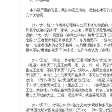
本书最严重的问题，我认为还是出在一些核心术语的使
几个关键词：
（1）“大一统”：作者将它理解与公天下体制相反的、世
和整个统治机器归于一家或一人占有，而且可以无限期合
误解。“大一统”一词源自《春秋公羊传》解释“王正月”三
之辞；“王者受命制正月以统天下，令万物无不一一皆奉之
始”，包含着儒家的公天下精神，与后世理解有别。作
根本不以“世袭的家天下”为宗旨。也许作者认为《春秋
（2）“王道”、“霸道”。作者把“王道”理解为与“大道
《礼运》中家天下的圣王如禹、汤、文、武、成、周公六
指先王之道，不限于家天下的禹、汤等人，尧舜之道当然
平治天下。今有仁心仁闻而民不被其泽，不可法于后世
政治。《尚书·洪范》以“无偏无党”说“王道”。《礼记·乐
子》以仁政爱民为王道（《梁惠王上》）。《春秋繁露·
王道。类似地，作者以秦朝为霸道政体之唯一代表，当然
用古人用过的大道、王道、霸道等词，就当弄明原委，
（3）“天下”。此词在本书中被定义为“大规模和多民族政
说“华夏文明对国家规模的依赖”（页33），即中国古