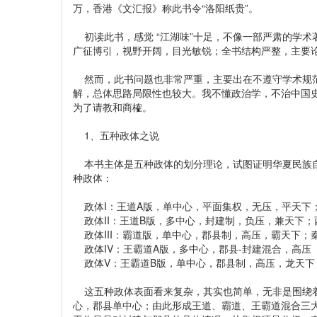
万，香港《文汇报》称此书令“洛阳纸贵”。
初读此书，感觉 “江湖味”十足，不像一部严肃的学术
广征博引，视野开阔，目光敏锐；全书结构严整，主要
然而，此书问题也非常严重，主要出在不遵守学术规范
解，总体思路局限性也较大。我不懂政治学，不治中国
为了请教和商榷。
1、五种政体之说
本书主体是五种政体的划分理论，试图证明华夏民族自
种政体：
政体I：王道A版，单中心，平面集权，无压，平天下
政体II：王道B版，多中心，封建制，负压，兼天下；
政体III：霸道版，单中心，郡县制，高压，霸天下；
政体IV：王霸道A版，多中心，郡县-封建混合，高压
政体V：王霸道B版，单中心，郡县制，高压，龙天下；
这五种政体表面看来复杂，其实也简单，无非是围绕着
心，郡县单中心；由此形成王道、霸道、王霸道混合三大