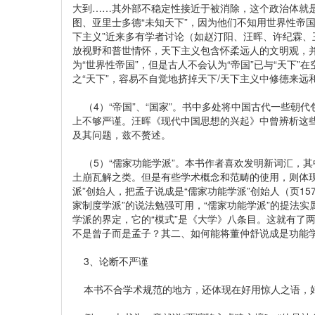
大到……其外部不稳定性接近于被消除，这个政治体就是我
图、亚里士多德“未知天下”，因为他们不知用世界性帝国
下主义”近来多有学者讨论（如赵汀阳、汪晖、许纪霖
放视野和普世情怀，天下主义包含怀柔远人的文明观，
为“世界性帝国”，但是古人不会认为“帝国”已与“天下”
之“天下”，容易不自觉地挤掉天下/天下主义中修德来
（4）“帝国”、“国家”。书中多处将中国古代一些朝代
上不够严谨。汪晖《现代中国思想的兴起》中曾辨析这
及其问题，兹不赘述。
（5）“儒家功能学派”。本书作者喜欢发明新词汇，
土崩瓦解之类。但是有些学术概念和范畴的使用，则体
派”创始人，把孟子说成是“儒家功能学派”创始人（页15
家制度学派”的说法勉强可用，“儒家功能学派”的提法实属
学派的界定，它的“模式”是《大学》八条目。这就有了
不是曾子而是孟子？其二、如何能将董仲舒说成是功能
3、论断不严谨
本书不合学术规范的地方，还体现在好用惊人之语，好