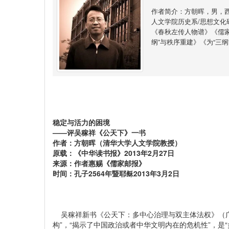
作者简介：方朝晖，男，
人文学院历史系/思想文化
《春秋左传人物谱》《儒
纲”与秩序重建》《为“三
稳定与活力的困境
——评吴稼祥《公天下》一书
作者：方朝晖（清华大学人文学院教授）
原载：《中华读书报》2013年2月27日
来源：作者惠赐《儒家邮报》
时间：孔子2564年暨耶稣2013年3月2日
吴稼祥新书《公天下：多中心治理与双主体法权》（广西
构”，“揭示了中国政治或者中华文明内在的危机性”，是