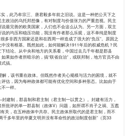
落实，此乃牟宗三、唐君毅多年前之旧说。这是一种把公天下之
民主政治的乌托邦想像，有对制度与价值张力的严重忽视。民主
据说最完善的欧美国家，人们也不会这么认为。另一方面，双主
所说的均压和稳压功能，我没有作者那么乐观，这不单纯是制度
主在很多非西方国家还是和在西周一样造成了强大的“负压”。原因之
中没有根基。既然如此，如何能解决1911年后的权威危机？民
忙下结论。从中央和地方的关系看，中国过去几千年都是郡县
如果如作者所暗示的，搞“联省自治”，或联邦制，地方官员不由
模式搞。
解，该书重在政体。但既然作者关心规模与活力的困境，就不
上评估，因为每种政体都可能有优化空间和多种形态。比如由于
大不一样。
封建制，郡县制和君主制（君主制一以贯之）。封建有活力，
者所批评的单一郡县制（政体V）问题，如所谓不肖子之祸、五蠹
主制有关，在五种政体中共存。民主政体所取代的是君主制，而不
两千多年里的华夏文明并没有革命性的政治制度创新”（页33