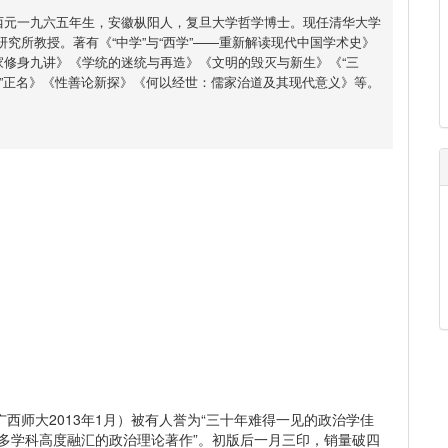
西元一九六五年生，安徽枞阳人，复旦大学哲学博士。现任清华大学
研究所教授。著有《“中学”与“西学”——重新解读现代中国学术史》
家修身九讲》《学统的迷统与再造》《文明的毁灭与新生》《“三
纲”正名》《性善论新探》《何以经世：儒家治道及其现代意义》等。
师大2013年1月）被有人誉为“三十年难得一见的政治学佳
“多学科高度融汇的政治理论著作”。初版后一月三印，销量破四