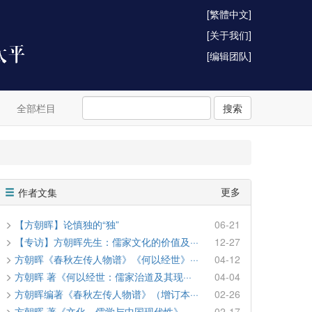
[繁體中文]
[关于我们]
[编辑团队]
全部栏目
搜索
更多
作者文集
【方朝晖】论慎独的“独”
06-21
【专访】方朝晖先生：儒家文化的价值及···
12-27
方朝晖《春秋左传人物谱》《何以经世》···
04-12
方朝晖 著《何以经世：儒家治道及其现···
04-04
方朝晖编著《春秋左传人物谱》（增订本···
02-26
方朝晖 著《文化、儒学与中国现代性》···
02-17