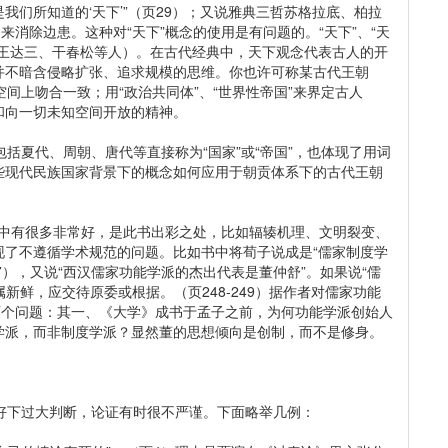
们所知道的‘天下’”（页29）；又说雅典三哲苏格拉底、柏拉
来消除边患。这种对“天下”概念的使用是有问题的。“天下”、“天
、王达三、干春松等人）。在古代经典中，天下观念代表古人的开
并不暗含侵略扩张、追求规模的思维。你也许可称某古代王朝
在空间上吻合一致；用“政治共同体”、“世界性帝国”来界定古人
远和向一切未知空间开放的精神。
包括夏代、周朝、唐代等直接称为“国家”或“帝国”，也体现了用词
些现代民族国家背景下的概念如何应用于朝贡体系下的古代王朝
其中有很多非常好，是此书出彩之处，比如辐辏机理、文明裂变、
现了不遵循学术规范的问题。比如书中将荀子说成是“儒家制度学
7），又说“西汉儒家功能学派的杰出代表是董仲舒”。如果说“儒
新鲜，应交待原委或根据。（页248-249）据作者对儒家功能
两个问题：其一、《大学》成书于孟子之前，为何功能学派创始人
学派，而非制度学派？显然董的思想倾向是创制，而不是修身。
下过大判断，论证有时很不严谨。下面略举几例：