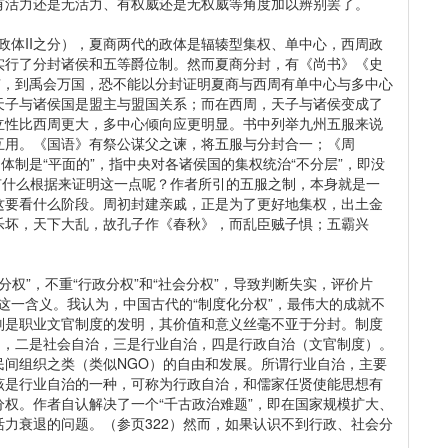
有活力还是无活力、有权威还是无权威等角度加以辨别罢了。
体II之分），夏商两代的政体是辐辏型集权、单中心，西周政
实行了分封诸侯和五等爵位制。然而夏商分封，有《尚书》《史
”，到禹会万国，恐不能以分封证明夏商与西周有单中心与多中心
天子与诸侯国是盟主与盟国关系；而在西周，天子与诸侯变成了
立性比西周更大，多中心倾向应更明显。书中列举九州五服来说
互用。《国语》有祭公谋父之谏，将五服与分封合一；《周
体制是“平面的”，指中央对各诸侯国的集权统治“不分层”，即没
可有什么根据来证明这一点呢？作者所引的五服之制，本身就是一
这要看什么阶段。周初封建亲戚，正是为了更好地集权，出土金
乐坏，天下大乱，故孔子作《春秋》，而乱臣贼子惧；五霸兴
权”，不重“行政分权”和“社会分权”，导致判断失实，评价片
”这一含义。我认为，中国古代的“制度化分权”，最伟大的成就不
别是职业文官制度的发明，其价值和意义丝毫不亚于分封。制度
），二是社会自治，三是行业自治，四是行政自治（文官制度）。
民间组织之类（类似NGO）的自由和发展。所谓行业自治，主要
该是行业自治的一种，可称为行政自治，和儒家任贤使能思想有
权。作者自认解决了一个“千古政治难题”，即在国家规模扩大、
力衰退的问题。（参页322）然而，如果认识不到行政、社会分