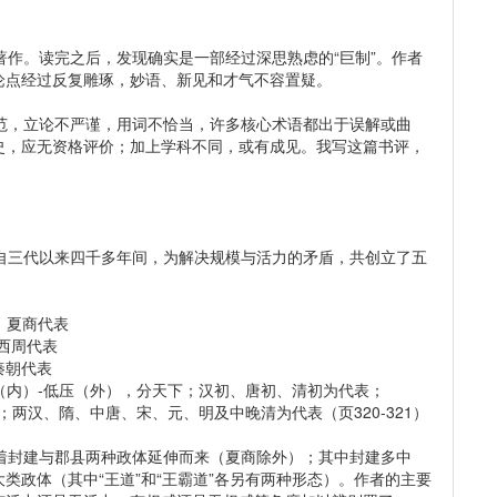
著作。读完之后，发现确实是一部经过深思熟虑的“巨制”。作者
论点经过反复雕琢，妙语、新见和才气不容置疑。
，立论不严谨，用词不恰当，许多核心术语都出于误解或曲
史，应无资格评价；加上学科不同，或有成见。我写这篇书评，
三代以来四千多年间，为解决规模与活力的矛盾，共创立了五
；夏商代表
西周代表
秦朝代表
（内）-低压（外），分天下；汉初、唐初、清初为代表；
两汉、隋、中唐、宋、元、明及中晚清为代表（页320-321）
封建与郡县两种政体延伸而来（夏商除外）；其中封建多中
类政体（其中“王道”和“王霸道”各另有两种形态）。作者的主要