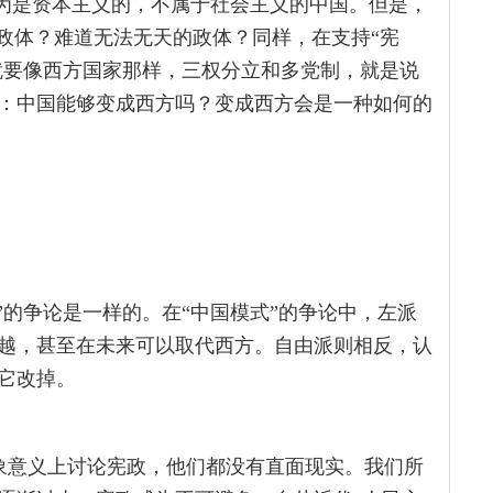
视为是资本主义的，不属于社会主义的中国。但是，
的政体？难道无法无天的政体？同样，在支持“宪
，就要像西方国家那样，三权分立和多党制，就是说
：中国能够变成西方吗？变成西方会是一种如何的
”的争论是一样的。在“中国模式”的争论中，左派
越，甚至在未来可以取代西方。自由派则相反，认
它改掉。
象意义上讨论宪政，他们都没有直面现实。我们所