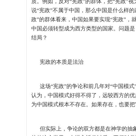
质。例如，反对“宪政”的群体，把“宪政”
说“宪政”不属于中国，那么中国是什么样
政”的群体看来，中国如果要实现“宪政”
中国必须转型成为西方类型的国家。问题是
结局？
宪政的本质是法治
这场“宪政”的争论和前几年对“中国模式
认为，中国模式好得不得了，远较西方的优
为中国模式根本不存在。如果存在，也要把
但实际上，争论的双方都是在神学的抽