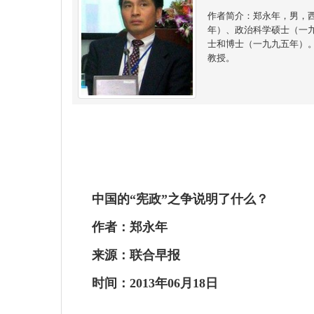
作者简介：郑永年，男，
年）、政治科学硕士（一
士和博士（一九九五年）
教授。
中国的“宪政”之争说明了什么？
作者：郑永年
来源：联合早报
时间：
2013
年
06
月
18
日