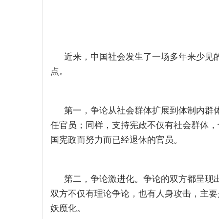
近来，中国社会发生了一场多年来少见的
点。
第一，争论从社会群体扩展到体制内群体
任官员；同样，支持宪政不仅有社会群体，
国宪政而努力而已经退休的官员。
第二，争论激进化。争论的双方都呈现
双方不仅有理论争论，也有人身攻击，主要
妖魔化。