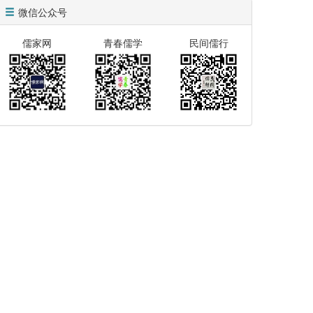
微信公众号
儒家网
青春儒学
民间儒行