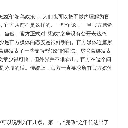
达的“鸵鸟政策”。人们也可以把不做声理解为官
，官方从前不是这样的。一些争论，一旦官方感觉
。当然，官方正式对“宪政”之争没有公开表达态
少是官方媒体的态度是很鲜明的。官方媒体连篇累
官媒发表了一些支持“宪政”的看法。尽管官媒发表
的文章少得可怜，但外界并不难看出，官方在这个问
是分歧的话。传统上，官方一直要求所有官方媒体
少可以说明如下几点。第一，“宪政”之争传达出了