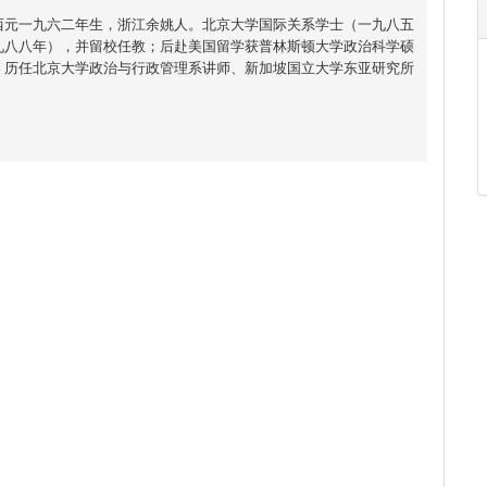
西元一九六二年生，浙江余姚人。北京大学国际关系学士（一九八五
九八八年），并留校任教；后赴美国留学获普林斯顿大学政治科学硕
。历任北京大学政治与行政管理系讲师、新加坡国立大学东亚研究所