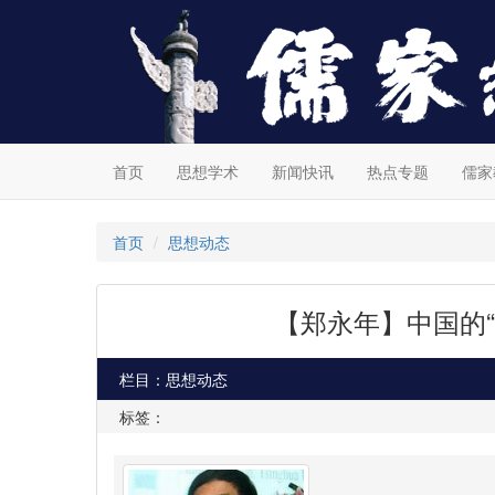
首页
思想学术
新闻快讯
热点专题
儒家
首页
思想动态
【郑永年】中国的
栏目：思想动态
标签：