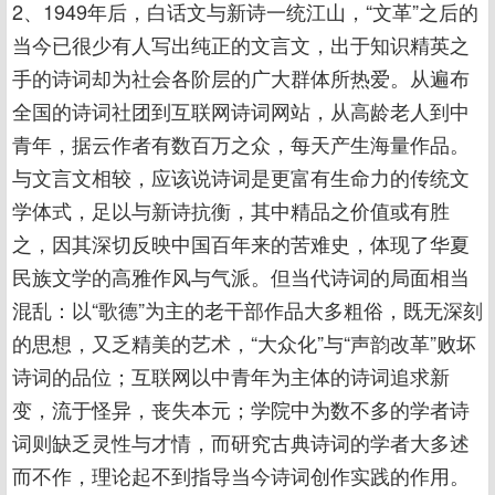
2、1949年后，白话文与新诗一统江山，“文革”之后的
当今已很少有人写出纯正的文言文，出于知识精英之
手的诗词却为社会各阶层的广大群体所热爱。从遍布
全国的诗词社团到互联网诗词网站，从高龄老人到中
青年，据云作者有数百万之众，每天产生海量作品。
与文言文相较，应该说诗词是更富有生命力的传统文
学体式，足以与新诗抗衡，其中精品之价值或有胜
之，因其深切反映中国百年来的苦难史，体现了华夏
民族文学的高雅作风与气派。但当代诗词的局面相当
混乱：以“歌德”为主的老干部作品大多粗俗，既无深刻
的思想，又乏精美的艺术，“大众化”与“声韵改革”败坏
诗词的品位；互联网以中青年为主体的诗词追求新
变，流于怪异，丧失本元；学院中为数不多的学者诗
词则缺乏灵性与才情，而研究古典诗词的学者大多述
而不作，理论起不到指导当今诗词创作实践的作用。