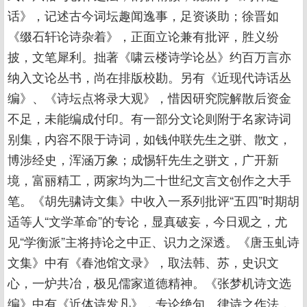
话》，记述古今词坛趣闻逸事，足资谈助；徐晋如
《缀石轩论诗杂着》，正面立论兼有批评，胜义纷
披，文笔犀利。拙著《啸云楼诗学论丛》约百万言亦
纳入文论丛书，尚在排版校勘。另有《近现代诗话丛
编》、《诗坛点将录大观》，惜因研究院解散后资金
不足，未能编成付印。有一部分文论则附于名家诗词
别集，内容不限于诗词，如钱仲联先生之骈、散文，
博涉经史，浑涵万象；成惕轩先生之骈文，广开新
境，富丽精工，两家均为二十世纪文言文创作之大手
笔。《胡先骕诗文集》中收入一系列批评“五四”时期胡
适等人“文学革命”的专论，显真破妄，今日观之，尤
见“学衡派”主将持论之中正、识力之深透。《唐玉虬诗
文集》中有《春池馆文录》，取法韩、苏，史识文
心，一炉共冶，极见儒家道德精神。《张梦机诗文选
编》中有《近体诗发凡》，专论绝句、律诗之作法，