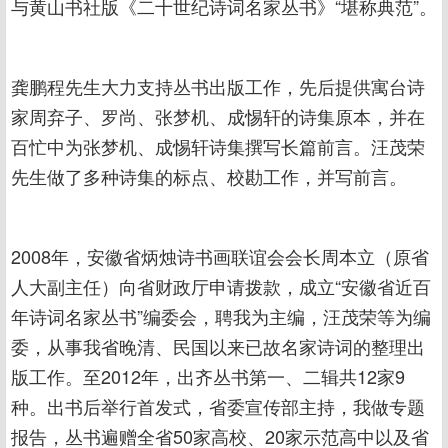
与黄山书社版《二十世纪诗词名家丛书》“堪称典范”。
龚鹏程先生大力支持丛书出版工作，先后提供寓台诗
家周弃子、罗尚、张梦机、成惕轩的诗集原本，并在
百忙中为张梦机、成惕轩诗集撰写长篇前言。汪茂荣
先生做了多种诗集的标点、校勘工作，并写前言。
2008年，安徽省炳烛诗书画联谊会会长周本立（原省
人大副主任）向省财政厅申请拨款，成立“安徽省近百
年诗词名家丛书”编委会，聘我为主编，汪茂荣等为编
委，从事我省晚清、民国以来已故名家诗词的整理出
版工作。至2012年，出齐丛书第一、二辑共12家9
种。出书后举行首发式，省委宣传部主持，我做专题
报告，丛书遍赠全省50家高校、20家示范高中以及省