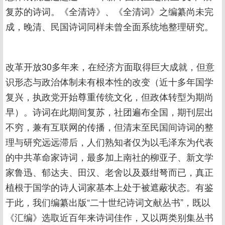
复苏的诗词。《全清诗》、《全清词》之编纂尚未完
成，晚清、民国诗词同样未曾全面系统地整理研究。
改革开放30多年来，在经济方面取得巨大成就，但意
识形态与政治体制未有根本性的改变（近十多年国学
复兴，执政党开始尊重传统文化，但政体转型为期尚
早）。诗词在此期间复苏，社团遍布全国，期刊层出
不穷，兼有互联网的传播，但清末至民国间诗词的整
理与研究远远滞后，人们熟知者仅为以毛泽东为代表
的中共革命家诗词，最多加上南社的柳亚子、新文学
家鲁迅、郁达夫、田汉、老舍以及聂绀弩而已，真正
植根于国学的诗人词家基本上处于被遮蔽状态。有鉴
于此，我们编纂出版“二十世纪诗词文献丛书”，既以
《汇编》选取近百年来诗词佳作，又以两类别集丛书