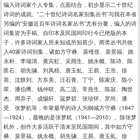
编入诗词家个人专集，点面结合，初步显示二十世纪
诗词的成就。“二十世纪诗词名家别集丛书”与我在本省
另编的“安徽近百年诗词名家丛书”尤有分量，编入的诗
词集皆为手稿、自印本及民国间印行今已绝版的本
子，许多诗词家人所未知或所知甚少。两类丛书共收
入40家诗词别集，诸如方守彝、裴维侒、裴景福、姚
永朴、李瑞清、黄宾虹、吴闿生、姚永概、陈诗、陈
匪石、胡先骕、刘凤梧、唐玉虬、王易、王浩、徐
英、沈轶刘、方东美、汪石青、丁宁、陈家庆、陈小
翠、潘伯鹰、钱仲联、高二适、常燕生、陈寂、陶世
杰、周弃子、成惕轩、寇梦碧、张珍怀、罗尚、潘
受、张梦机等，年辈最早的诗人为桐城方守彝（1847
—1924），最晚的是张梦机（1941—2010）。除张梦
机外，创作大多活跃于清末至民国期间，其中如方守
彝、裴景福、姚永概、胡先骕、王易、唐玉虬、徐