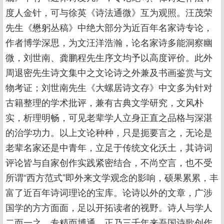
度人金针，可与徐英《诗法通微》互为观照。汪茂荣
先生《懋躬丛稿》中绝大部分为近百年名家诗专论，
作者博学深思，为文汪洋浩瀚，论名家诗多能洞察幽
微，刘世南、龚鹏程先生序文均予以高度评价。此外
周退密先生诗文集中之文论诗之外兼及书画鉴赏与文
物考证；刘世南先生《大螺居诗文存》中文多为针对
古籍整理的学术批评，兼有古典文学研究，文风朴
实，析理明畅，可见老辈学人立身正直之品格与深湛
的治学功力。以上文论种种，只是扼要言之，无论是
老辈名家还是中青年，立足于传统文化沃土，其诗词
评论皆与自家创作实践紧密结合，不尚空言，也不受
所谓“西方范式”即外来文学观念的影响，硕果累累，丰
富了近百年诗词理论的宝库。论诗以外的文章，广涉
国学的方方面面，足以开拓读者的视野。诗人与学人
二而一之，专精而博通，正乃三千年来吾国诗歌创作