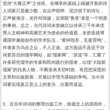
坚持“大雅正声”之传统、在继承的基础上稳健开新的诗
人词家只是极少数，在众声喧哗、泥沙俱下的诗坛，
正声被淹没，劣作却张扬，近期获“鲁奖”者是一个明显
的事例。总之，当代诗词未曾确立以传承三千年来优
秀人文精神和高雅艺术为使命的价值观，未曾造就博
通国学兼能创作的学术队伍，“黄钟毁弃，瓦釜雷鸣”，
作者多为乌合之众，不入正途。这方面远不及迟于诗
词复苏后的儒学网站，如“儒家网”、“原道”等，汇聚了
许多研究儒学的专家和民间践行的儒者，出现“大陆新
儒家”的代表人物，不断发表关切时政、有思想深度的
文章和出版新着，开展以学理为基础的争鸣。当今诗
词要实现真正意义上的复兴，任重而道远。
3、近百年诗词的整理出版工作，除观念上的原因外，