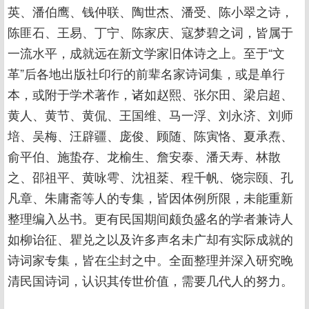
英、潘伯鹰、钱仲联、陶世杰、潘受、陈小翠之诗，
陈匪石、王易、丁宁、陈家庆、寇梦碧之词，皆属于
一流水平，成就远在新文学家旧体诗之上。至于“文
革”后各地出版社印行的前辈名家诗词集，或是单行
本，或附于学术著作，诸如赵熙、张尔田、梁启超、
黄人、黄节、黄侃、王国维、马一浮、刘永济、刘师
培、吴梅、汪辟疆、庞俊、顾随、陈寅恪、夏承焘、
俞平伯、施蛰存、龙榆生、詹安泰、潘天寿、林散
之、邵祖平、黄咏雩、沈祖棻、程千帆、饶宗颐、孔
凡章、朱庸斋等人的专集，皆因体例所限，未能重新
整理编入丛书。更有民国期间颇负盛名的学者兼诗人
如柳诒征、瞿兑之以及许多声名未广却有实际成就的
诗词家专集，皆在尘封之中。全面整理并深入研究晚
清民国诗词，认识其传世价值，需要几代人的努力。