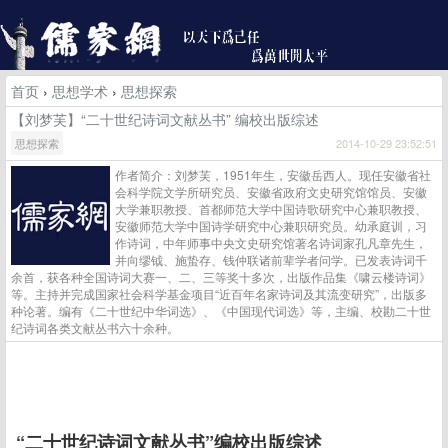
首页
›
思想学术
›
思想探索
【刘梦芙】“二十世纪诗词文献丛书” 编校出版综述
思想探索
2014-10-29 23:52:51
作者简介：刘梦芙，1951年生，安徽岳西人。现任安徽省社
会科学院文学所研究员、安徽省政府文史研究馆馆员、安徽
大学兼职教授、首都师范大学中国诗歌研究中心兼职教授、
安徽师范大学中国诗学研究中心兼职研究员。幼承庭训，习
作诗词，中年师事中央文史研究馆著名诗词家孔凡章先生，
并向缪钺、施蛰存、钱仲联诸前辈学者问学。已发表诗词千
余首，获各种全国诗词大赛一、二、三等奖十多次，出版作品集《啸云楼诗词》
等。主持并完成国家社会科学基金项目“近百年名家诗词及其流变研究”，出版多
种论著。编有《二十世纪中华词选》、《中国现代词选》等，主编、校勘二十世
纪诗词各类文献丛书六十余种。
“二十世纪诗词文献丛书”编校出版综述