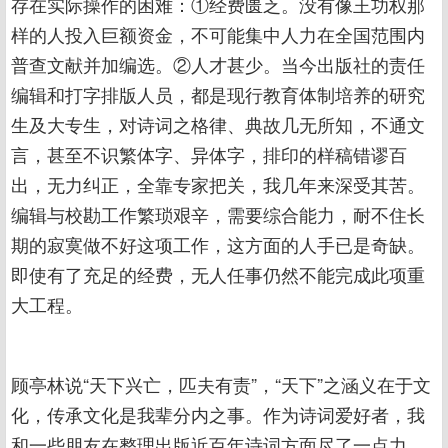
存在实际操作的困难：①经费匮乏。没有像王功权那
样的人投入巨额资金，不可能集中人力在全国范围内
普查文献并加编选。②人才甚少。当今出版社的责任
编辑和打字排版人员，都是现行教育体制培养的研究
生及大专生，对诗词之格律、典故几无所知，不通文
言，甚至不识繁体字、异体字，排印的样稿错谬百
出，无力纠正，全靠专家把关，我几年来深受其苦。
编辑与校勘工作繁琐艰辛，需要综合能力，耐不住长
期的寂寞做不好这项工作，这方面的人手已是奇缺。
即使有了充足的经费，无人任事仍然不能完成此项重
大工程。
顾亭林说“天下兴亡，匹夫有责”，“天下”之涵义在于文
化，传承文化是我辈分内之事。作为诗词爱好者，我
和一些朋友在整理出版近百年诗词方面尽了一点力