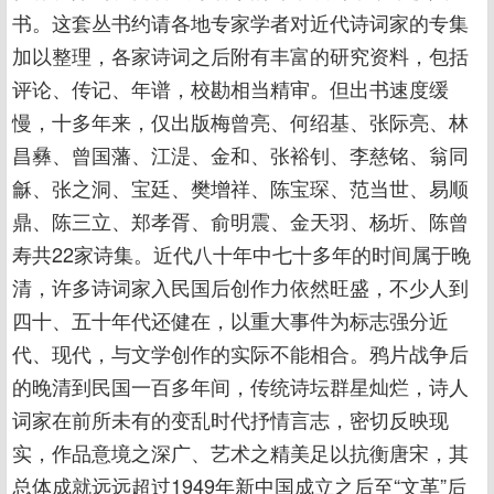
书。这套丛书约请各地专家学者对近代诗词家的专集
加以整理，各家诗词之后附有丰富的研究资料，包括
评论、传记、年谱，校勘相当精审。但出书速度缓
慢，十多年来，仅出版梅曾亮、何绍基、张际亮、林
昌彝、曾国藩、江湜、金和、张裕钊、李慈铭、翁同
龢、张之洞、宝廷、樊增祥、陈宝琛、范当世、易顺
鼎、陈三立、郑孝胥、俞明震、金天羽、杨圻、陈曾
寿共22家诗集。近代八十年中七十多年的时间属于晚
清，许多诗词家入民国后创作力依然旺盛，不少人到
四十、五十年代还健在，以重大事件为标志强分近
代、现代，与文学创作的实际不能相合。鸦片战争后
的晚清到民国一百多年间，传统诗坛群星灿烂，诗人
词家在前所未有的变乱时代抒情言志，密切反映现
实，作品意境之深广、艺术之精美足以抗衡唐宋，其
总体成就远远超过1949年新中国成立之后至“文革”后