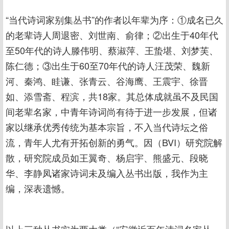
“当代诗词家别集丛书”的作者以年辈为序：①成名已久
的老辈诗人周退密、刘世南、俞律；②出生于40年代
至50年代的诗人滕伟明、蔡淑萍、王蛰堪、刘梦芙、
陈仁德；③出生于60至70年代的诗人汪茂荣、魏新
河、秦鸿、眭谦、张青云、谷海鹰、王震宇、徐晋
如、添雪斋、程滨，共18家。其总体成就虽不及民国
间老辈名家，中青年诗词尚有待于进一步发展，但诸
家以继承优秀传统为基本宗旨，不入当代诗坛之俗
流，青年人尤有开拓创新的勇气。因（BVI）研究院解
散，研究院成员如王翼奇、杨启宇、熊盛元、段晓
华、李静凤诸家诗词未及编入丛书出版，我作为主
编，深表遗憾。