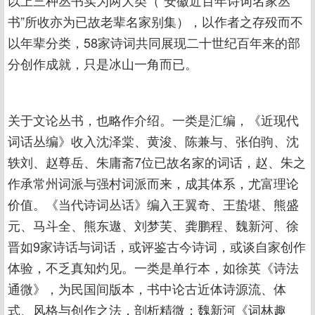
以上三种丛书实为两大类（“安徽近百年诗词名家丛
书”所收亦为已故老辈名家别集），以作者之存殁而不
以年辈分类，58家诗词共同展现二十世纪百年来的部
分创作成就，只是冰山一角而已。
关于文论丛书，也略作介绍。一类是汇编，《近现代
词话丛编》收入沈泽棠、黄浚、陈兼与、张伯驹、沈
轶刘、赵尊岳、朱庸斋7位已故名家的词话，赵、朱之
作承常州词派与强村词派而来，成其体系，尤富理论
价值。《当代诗词丛话》编入王翼奇、王蛰堪、熊盛
元、马斗全、熊东遨、刘梦芙、龚鹏程、魏新河、徐
晋如9家诗话与词话，或评鉴古今诗词，或谈自家创作
体验，不乏真知灼见。一类是单行本，如徐英《诗法
通微》，为民国间版本，书中论古近体诗源流、体
式、风格与创作之法，剖析精微；魏新河《词林趣