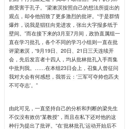
彪受害于孔子。”梁漱溟按照自己的想法所提出的
观点，却令他招致了更多激烈的批评。“于是群情
爆炸，说我是猖狂向党进攻，张出大字报多纸于
壁间。”而在接下来的3月至7月间，政协直属组一
直在学习批孔，各个不同的学习小组则一直在批
评梁漱溟，“9月19日、20日、21日三天连续开
会，先后发言者十四人，均从批林批孔入手而集
中批判我。……在本组23日会上，召集人曾征问
我对大会有何感想，我答云：‘三军可夺帅也匹夫
不可夺志’。”
由此可见，一直坚持自己的分析和判断的梁先生
不仅没有效仿“某教授”，而且在私下还对他的这
种行为提出了批评。“在‘批林批孔’运动开始后不