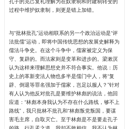
孔子的克己复礼理解为在奴隶制和封建制转变的
过程中维护奴隶制，则更是错上加错。
与“批林批孔”运动相联系的另一个政治运动是“评
法批儒”运动，即将中国传统思想的发展史解释为
儒法斗争史。在这个斗争中，儒家被定义为保
守、复辟的。而法家则是变革和进步的。梁漱溟
认为这样来理解思想史并不符合事实。他说：历
史上的革新变法人物也多半是儒门中人，将“复
辟、倒退等罪名强加于儒家，岂足以服人？”针对
有人认为他反对批孔是要维护林彪的说法，他回
应道：“林彪本身我认为不存在什么路线，够不上
路线”，我只批林不批孔和“林彪叛党叛国，要谋
害毛主席，自取灭亡。至于林彪是不是要走孔子
的路，行孔孟之道，我却不敢相信。我不认为林