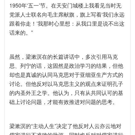
1950年‘五一’节。在天安门城楼上我看见当时无
党派人士联名向毛主席献旗，旗上写着‘我们永远
跟着你走！’我那时心里想：从我口里是说不出这
话来的。”
虽然，梁漱溟在的长篇讲话中，多次引用马克
思、列宁的话，这固然是政治学习的结果，但他
却也是真诚的认同马克思对于亚细亚生产方式的
讨论。但他反对以马克思主义的观点来证明孔子
的内圣外王之学。他认为，只有从共同认可的基
础上讨论问题，才能有效推进对问题的思考。
梁漱溟的“主动人生”决定了他反对人云亦云地对
儒家进行不准确的批评，同时也反对对儒家进行