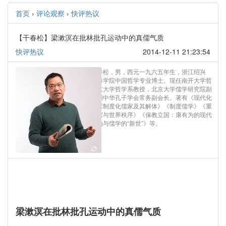
首页
›
评论观察
›
快评热议
【干春松】梁漱溟在批林批孔运动中的真儒气质
快评热议
2014-12-11 21:23:54
作者简介：干春松，男，西元一九六五年生，浙江绍兴
人，中国社会科学院中国哲学专业博士。现任南开大学哲
学院院长，北京大学哲学系教授，北京大学儒学研究院副
院长，社会兼职中华孔子学会常务副会长。著有《现代化
与文化选择》《制度化儒家及其解体》《制度儒学》《重
回王道——儒家与世界秩序》《保教立国：康有为的现代
方略》《康有为与儒学的“新世”》等。
梁漱溟在批林批孔运动中的真儒气质