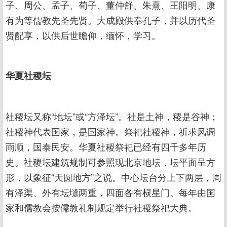
子、周公、孟子、荀子、董仲舒、朱熹、王阳明、康
有为等儒教先圣先贤。大成殿供奉孔子，并以历代圣
贤配享，以供后世瞻仰，缅怀，学习。
华夏社稷坛
社稷坛又称“地坛”或“方泽坛”。社是土神，稷是谷神；
社稷神代表国家，是国家神。祭祀社稷神，祈求风调
雨顺，国泰民安。华夏社稷祭祀已经有四千多年历
史。社稷坛建筑规制可参照现北京地坛，坛平面呈方
形，以象征“天圆地方”之说。中心坛台分上下两层，周
有泽渠、外有坛壝两重，四面各有棂星门。每年由国
家和儒教会按儒教礼制规定举行社稷祭祀大典。