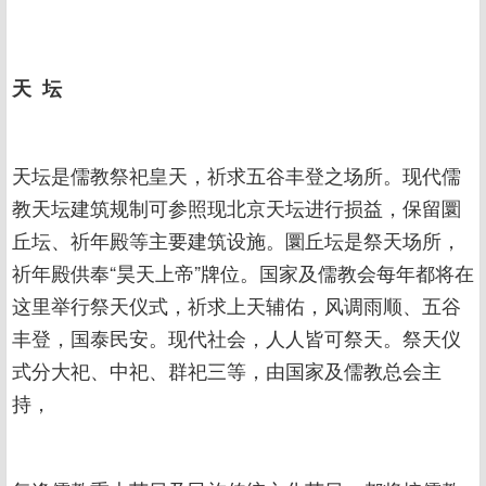
天 坛
天坛是儒教祭祀皇天，祈求五谷丰登之场所。现代儒
教天坛建筑规制可参照现北京天坛进行损益，保留圜
丘坛、祈年殿等主要建筑设施。圜丘坛是祭天场所，
祈年殿供奉“昊天上帝”牌位。国家及儒教会每年都将在
这里举行祭天仪式，祈求上天辅佑，风调雨顺、五谷
丰登，国泰民安。现代社会，人人皆可祭天。祭天仪
式分大祀、中祀、群祀三等，由国家及儒教总会主
持，