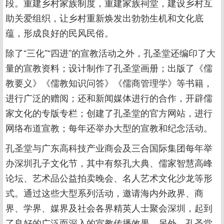
段。重建乡村家族制度，重建家族祠堂，建设乡村互
助关爱组织，让乡村重新焕发出勃勃生机和文化底
蕴，形成良好的民风民俗。
除了“三化”“四进”的宣教活动之外，孔圣堂还编印了大
量的宣教资料；设计制作了孔圣堂画册；出版了《儒
教要义》《儒教知识问答》《儒商管理学》等书籍，
进行广泛的赠阅；还和新闻媒体进行的合作，开辟儒
家文化的专版专栏；创建了孔圣堂的官方网站，进行
网络布道宣教；每年还举办大型的宣教和纪念活动。
孔圣堂与广东高科技产业商会及三合国际集团每年举
办深圳孔子文化节，其中有祭孔大典、儒家智慧高峰
论坛、艺术品公益拍卖晚会、名人艺术文化沙龙等形
式。通过这些大型系列活动，邀请海内外政界、商
界、学界、媒界及社会各界精英人士聚会深圳，起到
了良好的广泛而深入的宣教传播效果。另外，孔圣堂