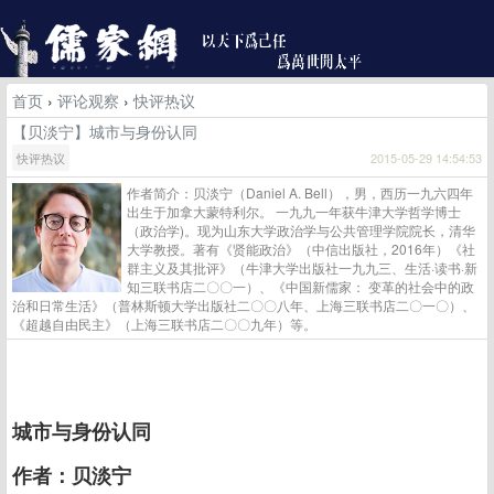
首页
›
评论观察
›
快评热议
【贝淡宁】城市与身份认同
快评热议
2015-05-29 14:54:53
作者简介：贝淡宁（Daniel A. Bell），男，西历一九六四年
出生于加拿大蒙特利尔。 一九九一年获牛津大学哲学博士
（政治学)。现为山东大学政治学与公共管理学院院长，清华
大学教授。著有《贤能政治》（中信出版社，2016年）《社
群主义及其批评》（牛津大学出版社一九九三、生活·读书·新
知三联书店二〇〇一）、《中国新儒家： 变革的社会中的政
治和日常生活》（普林斯顿大学出版社二〇〇八年、上海三联书店二〇一〇）、
《超越自由民主》（上海三联书店二〇〇九年）等。
城市与身份认同
作者：贝淡宁