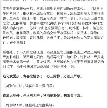
零五年夏离开杭州后，再来杭州则必至西湖边步行赏悦。11月2日上
午约八时半，抵达杭州城站火车站，杭城雨，出站沿西湖大道步行西
去，至涌金门故址一带，然后沿湖滨（城市一侧）北行至北山路与白
堤交汇处的断桥，并途中遇大批身披印有“中日友好徒步西湖”字样之
雨衣的步行者……苏轼曰“山色空濛雨亦奇”，时小雨，林中、路边松
鼠欢跳、麻雀喜跃，欣柔的鸟鸣交错于水滨林梢，茫茫水，隐隐山，
轻轻雨，濛濛雾，青叶残荷，散舟兰桨，杂以丹桂沁人的花香渺渺近
近，好不快哉！
断桥处，予不入白堤绕孤山，乃径直至北山路的孤山正对处上葛岭，
经抱朴道院，登葛顶初阳台，然后再北下，踏山阶，过竹林，经黄龙
洞至学术会第一站——黄龙饭店。从至城站约八点半至抵黄龙饭店约
11点半，雨中慢步城市及此湖山历时约三个小时。
造化欢爱少，青春悲情多；一心三际界，万法庄严歌。
（3日约12时，谒蒋庄马一浮旧居）
道通天地外，色入有无中；秋雨抱朴院，初阳台下宫。
（2日约11时，经抱朴道院翻葛岭）