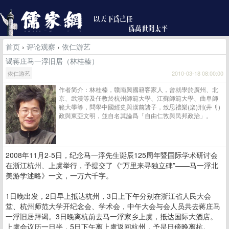
首页
›
评论观察
›
依仁游艺
谒蒋庄马一浮旧居（林桂榛）
依仁游艺
2010-03-18 08:00:00
作者简介：林桂榛，贛南興國籍客家人，曾就學於廣州、北
京、武漢等及任教於杭州師範大學、江蘇師範大學、曲阜師
範大學等，問學中國經史與漢前諸子，致思禮樂(楽)刑(井刂)
政與東亞文明，並自名其論爲「自由仁敩與民邦政治」。
2008年11月2-5日，纪念马一浮先生诞辰125周年暨国际学术研讨会
在浙江杭州、上虞举行，予提交了《“万里来寻独立碑”——马一浮北
美游学述略》一文，一万六千字。
1日晚出发，2日早上抵达杭州，3日上下午分别在浙江省人民大会
堂、杭州师范大学开纪念会、学术会，中午大会与会人员共去蒋庄马
一浮旧居拜谒。3日晚离杭前去马一浮家乡上虞，抵达国际大酒店。
上虞会议历一日半，5日下午离上虞返回杭州，予是日傍晚离杭。