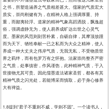
之书，所塑造涵养之气质相差甚大。儒家的气质宏大
质实，崇尚刚健有为，在精神人格上强调厚重、持
重，而鄙夷轻浮。道家的精神气象高蹈洒脱，飘逸超
俗，强调虚静无为，使人易养成旷达出世之心灵气
度。墨家的风范则刻苦朴素，自砺自律，其摩顶放踵
而为天下、牺牲奉献一已之私而为大众之精神，使人
养成一种大丈夫之伟岸气质，无我无私，不受物质世
界之羁绊，而有包罗万有之怀抱。法家崇尚整齐严密
之气质，处事缜密，作风谨饬，此种精神气质，于入
世接物尤其可贵。因此儒墨道法诸家圣哲，都各有其
精神气质之闪光处，若能博采而慎取，必于身心修养
大有禆益。
1.8提到“君子不重则不威，学则不固”。一个读书人，