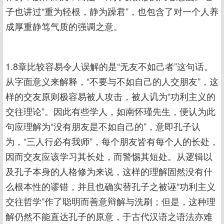
子也讲过“重为轻根，静为躁君”，也包含了对一个人养
成厚重静笃气质的强调之意。
1.8章比较容易令人误解的是“无友不如己者”这句话。
从字面意义来解释，“不要与不如自己的人交朋友”，这
样的交友原则极容易被人攻击，被人讥为“功利主义的
交往理论”。因此有些学人，如南怀瑾先生，便认为此
句应理解为“没有朋友是不如自己的”，意即孔子认
为，“三人行必有我师”，每个朋友皆有每个人的长处，
因而交友应该学习其长处，而警惕其短处。从逻辑以
及孔子本身的人格修为来说，这样的理解固然没有什
么根本性的谬错，并且也确实替孔子之被诬“功利主义
交往哲学”作了聪明而善意辩解与洗刷；但是，这种理
解仍然不能直达孔子的原意，于古代汉语之语法亦难