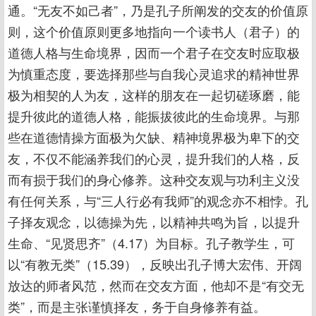
通。“无友不如己者”，乃是孔子所阐发的交友的价值原
则，这个价值原则更多地指向一个读书人（君子）的
道德人格与生命境界，因而一个君子在交友时应取极
为慎重态度，要选择那些与自我心灵追求的精神世界
极为相契的人为友，这样的朋友在一起切磋琢磨，能
提升彼此的道德人格，能振拔彼此的生命境界。与那
些在道德情操方面极为欠缺、精神境界极为卑下的交
友，不仅不能涵养我们的心灵，提升我们的人格，反
而有损于我们的身心修养。这种交友观与功利主义没
有任何关系，与“三人行必有我师”的观念亦不相悖。孔
子择友观念，以德操为先，以精神共鸣为旨，以提升
生命、“见贤思齐”（4.17）为目标。孔子教学生，可
以“有教无类”（15.39），反映出孔子博大宏伟、开阔
放达的师者风范，然而在交友方面，他却不是“有交无
类”，而是主张谨慎择友，务于自身修养有益。