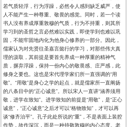
若气质轻浮，行为浮躁，必然令人感到缺乏威严，使
人不能产生一种尊重、敬畏的感觉。同时，若一个读
书人没有养成厚重敦穆的气质，行为不持重，则其所
学习到的圣哲之言必然难以实践，即使学到也难以巩
固，不能牢固地内化为他身心修养的一部分。因此，
儒家认为对先贤往圣嘉言懿行的学习，对那些伟大真
理的汲取，其前提是要首先养成一种厚重的精神气
质，摒弃浮躁，保持一份内心的敬畏感、庄严感，此
修身之要也。这也是宋代理学家们所一直强调的“用
敬”。“用敬”是身心之学的起点，就是儒家所一直阐扬
的八条目中的“正心诚意”。所以宋人一直讲“涵养须用
敬，进学在致知”。进学致知的前提是“用敬”，是“正心
诚意”，“正心诚意”之后才可以“格物致知”，才可以再
谈“修齐治平”。孔子此处所说的“重”，不是表面上装腔
作势，故作深沉，而是一种持敬敦穆的内心态度。老