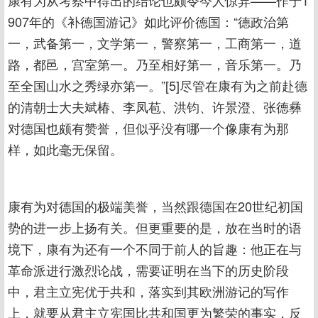
康有为从考察中得出的结论也颇令今人惊异——作于1
907年的《补德国游记》如此评价德国：“德政治第
一，武备第一，文学第一，警察第一，工商第一，道
路，都邑，宫室第一。乃至相好第一，音乐第一。乃
至全国山水之秀绿亦第一。”[5]尽管在康有为之前赴德
的清朝士大夫斌椿、李凤苞、洪钧、许景澄、张德彝
对德国也颇有赞誉，但似乎没有哪一个像康有为那
样，如此毫无保留。
康有为对德国的极端美誉，当然跟德国在20世纪初国
势的进一步上扬有关。但更重要的是，放在当时的语
境下，康有为还有一个不同于前人的旨趣：他正在与
革命派进行激烈论战，需要证明在当下的历史阶段
中，君主立宪优于共和，落实到其欧洲游记的写作
上，就要从君主立宪国比共和国更为繁荣的事实，反