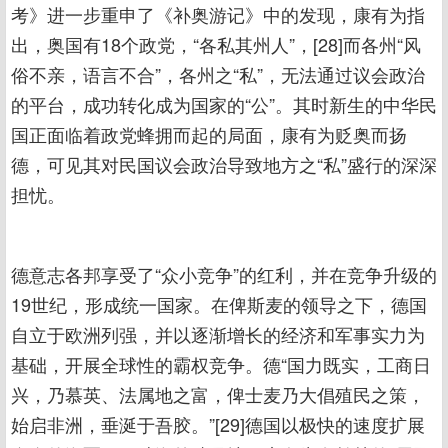
考》进一步重申了《补奥游记》中的发现，康有为指
出，奥国有18个政党，“各私其州人”，[28]而各州“风
俗不亲，语言不合”，各州之“私”，无法通过议会政治
的平台，成功转化成为国家的“公”。其时新生的中华民
国正面临着政党蜂拥而起的局面，康有为贬奥而扬
德，可见其对民国议会政治导致地方之“私”盛行的深深
担忧。
德意志各邦享受了“众小竞争”的红利，并在竞争升级的
19世纪，形成统一国家。在俾斯麦的领导之下，德国
自立于欧洲列强，并以逐渐增长的经济和军事实力为
基础，开展全球性的霸权竞争。德“国力既实，工商日
兴，乃慕英、法属地之富，俾士麦乃大倡殖民之策，
始启非洲，垂涎于吾胶。”[29]德国以极快的速度扩展