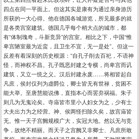
四点在同一平面上。但这其实是康有为通过亲身游历
所获的一大心得。他在德国各城游览，所见最多的就
是各类宫室建筑。德国几乎每个稍大点的城市，都
有“体制瑰奇，斗新竞异”的宫室。相比之下，中国“惟
卑宫陋室最为近蛮，且卫生不宜，无一是处”。但这一
反差有着深刻的历史根源：“自孔子削去百祀，不语神
怪，而神权不昌。孔子既恶封建之专横，尚卑宫而讥
建筑，又立一统之义。汉后封建永废……将相皆起自
凡庶，侯封仅列为虚爵位，卿士皆无有世禄，贫困不
能大举。至唐慧能说佛，直指本心而罢弃祸福。朱子
则几为无鬼论矣。寺庙皆市里小人妇女为之，少有士
大夫出力为之经营。神、侯两怪扫除久矣，故宫庙皆
无。惟一天子宫阙规模广大，实冠大地。然以无与竞
争，故绝不精丽。而天子之宫阙又非卿士、凡庶所敢