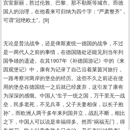
宫室新丽，胜过伦敦、巴黎、那不勒斯等城市。而德
国人的治理，在他看来可归纳为四个字：“严肃整齐”，
可谓“冠绝欧土”。[9]
无论是普法战争，还是俾斯麦统一德国的战争，不过
是一两代人之前的事情，在德国随处还能见到当年列
国争雄的遗迹。在其1907年《补德国游记》中的《来
因观堡记》中，康有为记录了自己沿着莱茵河旅行，
一路考察河两岸的堡垒的经历。这些不久之前还在使
用的堡垒在德国统一之后就已经废弃，这引发了康有
为深深的感慨。中国人“生于一统之国，万千里无一战
垒，民多老死，不见兵革，父子夫妻相保，以长子抱
孙”，而欧洲人两千多年来列国并立，战乱不断，相比
之下，中国人可以说是幸福得多。然而“祸福无门，得