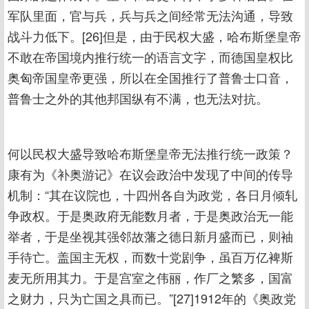
军队里面，官与兵，兵与兵之间经常无法沟通，导致
战斗力低下。[26]但是，由于民权大盛，哈布斯堡皇帝
不敢在帝国境内推行统一的语言文字，而德国皇权比
奥匈帝国皇帝更强，所以在全国推行了普鲁士口音，
普鲁士之外的其他邦国纵有不满，也无法对抗。
何以民权大盛导致哈布斯堡皇帝无法推行统一政策？
康有为《补奥游记》在议会政治中发现了中间的传导
机制：“其在议院也，十四州各自为政党，各日月倾轧
争政权。于是奥政府无能数月者，于是奥政治无一能
举者，于是坐视其强邻故藩之德日新月盛而已，则袖
手待亡。盖国主无权，而数十党剧争，虽百万亿裨斯
麦无所用其力。于是宫室之伟丽，作厂之繁多，国富
之财力，只为亡国之具而已。”[27]1912年的《奥政党