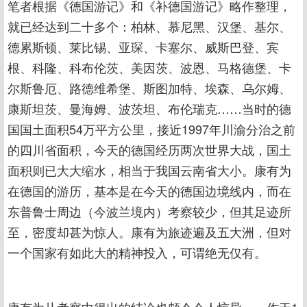
笔者根据《德国游记》和《补德国游记》略作整理，
就已经达到二十多个：柏林、慕尼黑、汉堡、基尔、
德累斯顿、莱比锡、亚琛、卡塞尔、威斯巴登、宾
根、科隆、科布伦茨、美因茨、波恩、马格德堡、卡
尔斯鲁厄、路德维希堡、斯图加特、埃森、乌尔姆、
康斯坦茨、曼海姆、波茨坦、布伦瑞克……当时的德
国国土面积54万平方公里，接近1997年川渝分治之前
的四川省面积，今天的德国经历两次世界大战，国土
面积则已大大缩水，相当于我国云南省大小。康有为
在德国的游历，基本是在今天的德国边境线内，而在
东普鲁士周边（今波兰境内）考察较少，但其足迹所
至，密度却甚为惊人。康有为旅迹遍及五大洲，但对
一个国家有如此大的精神投入，可谓绝无仅有。