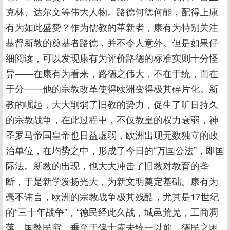
克林、达尔文等伟大人物。路德何德何能，配得上康
有为如此盛赞？作为儒教的革新者，康有为特别关注
基督新教的奠基者路德，并不令人意外。但是如果仔
细阅读，可以发现康有为评价路德的标准实则十分怪
异——在康有为看来，路德之伟大，不在于统，而在
于分——他的宗教改革使得欧洲变得极其碎片化。新
教的崛起，大大削弱了旧教的势力，促生了旷日持久
的宗教战争，在此过程中，不仅教皇的权力衰弱，神
圣罗马帝国皇帝也日益虚弱，欧洲出现无数独立的政
治单位，在均势之中，形成了今日的“万国公法”，即国
际法。新教的出现，也大大冲击了旧教对教育的垄
断，于是新学发扬光大，为新文明奠定基础。康有为
毫不讳言，欧洲的宗教战争极其残酷，尤其是17世纪
的“三十年战争”，“德民经此久战，城邑荒芜，工商凋
落，国弊民穷。垂至于俾士麦未统一以前，德民之困