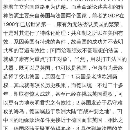
推君主立宪国道路更为优越。而革命派论述共和的精
神资源主要来自美国与法国两个国家，前者的GDP在
1900年已居世界第一，康有为无法否认美国的繁荣，
于是对其进行了特殊化处理：共和制之所以在美国有
效，系因美国有特殊的条件，故美国的成功并不表明
共和的普遍有效性；[6]而治理绩效不甚理想的法国，
就成了康有为重点“打击对象”。当然，用以打击法国的
武器，既可以是英国，也可以是德国，但康有为最终
选择了突出德国，原因在于：1.英国是老牌欧洲霸
权，其成就有较长历史积累，而德国统一不过三十多
年，即取得惊人成就，甚至已经在挑战英国霸权，可
以更有力地表明君宪之有效性；2.英国发迹于易守难
攻的海岛，德国崛起于欧洲大陆“百战冲要之地”，[7]
中国的地缘政治条件更接近于德国而非英国，相比之
下，德国经验无疑更值得参考；3.具体到与法国的关