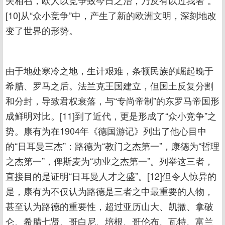
失相召，欧人以竞争致今日之治，乃反有以过我者”。
[10]从“众小竞争”中，产生了新的欧洲文明，深刻地改
变了世界的形势。
由于地处寒冷之地，生计艰难，条顿民族的崛起晚于
希腊、罗马之后。法兰克王国建立，但国土反复分割
和分封，导致君权衰落，与“专尚帝制”的东罗马帝国形
成鲜明对比。[11]到了近代，更是形成了“众小竞争”之
势。康有为在1904年《德国游记》列出了他心目中
的“日耳曼三杰”：路德为“教门之杰第一”，康德为“哲理
之杰第一”，俾斯麦为“功业之杰第一”。列举这三者，
直接目的是证明“日耳曼人才之盛”。[12]但令人惊异的
是，康有为不仅认为路德是三者之中最重要的人物，
甚至认为路德的重要性，超过亚历山大、凯撒、拿破
仑、希腊七贤、哥白尼、培根、哥伦布、瓦特、富兰