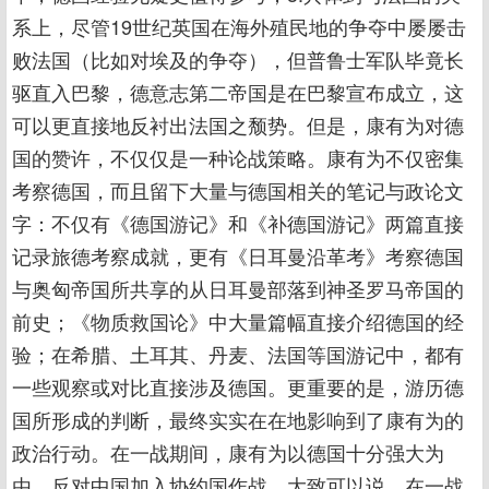
系上，尽管19世纪英国在海外殖民地的争夺中屡屡击
败法国（比如对埃及的争夺），但普鲁士军队毕竟长
驱直入巴黎，德意志第二帝国是在巴黎宣布成立，这
可以更直接地反衬出法国之颓势。但是，康有为对德
国的赞许，不仅仅是一种论战策略。康有为不仅密集
考察德国，而且留下大量与德国相关的笔记与政论文
字：不仅有《德国游记》和《补德国游记》两篇直接
记录旅德考察成就，更有《日耳曼沿革考》考察德国
与奥匈帝国所共享的从日耳曼部落到神圣罗马帝国的
前史；《物质救国论》中大量篇幅直接介绍德国的经
验；在希腊、土耳其、丹麦、法国等国游记中，都有
一些观察或对比直接涉及德国。更重要的是，游历德
国所形成的判断，最终实实在在地影响到了康有为的
政治行动。在一战期间，康有为以德国十分强大为
由，反对中国加入协约国作战。大致可以说，在一战