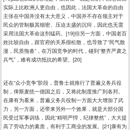
实际上比欧洲人更自由，也因此，法国大革命的自由
主张在中国并没有太大意义，中国并不存在领主对于
民众的管制极其细密、压迫太盛的沉疴，因此也无需
采用法国大革命这剂猛药。[19]但另一方面，中国老百
姓比较自由，跟官府的关系很松散，也导致了“民气散
漫，民质拖沓”，在万国竞争的时代，碰到“整齐严肃之
兵气”，难有成功抵抗的希望。[20]
还在“众小竞争”阶段，普鲁士就推行了普遍义务兵役
制，俾斯麦统一德国之后，又将此制度推广到各邦。
在康有为看来，普遍义务兵役制一方面大大增加了武
力，另一方面，还带来另外一个效果，就是大部分国
民受过军事训练，因此“精明严悍，纪律整然”，大大提
高了劳动力的素质，有利于工商业的发展。[21]康有为