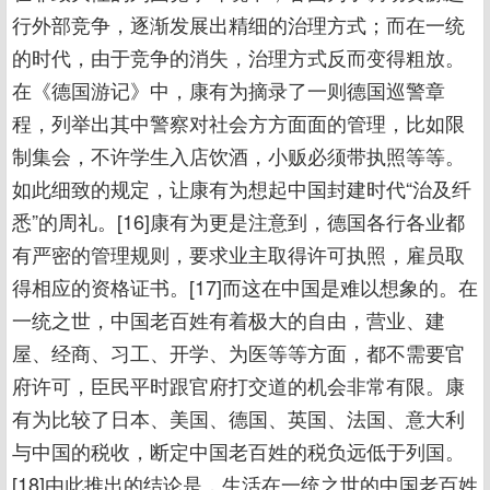
行外部竞争，逐渐发展出精细的治理方式；而在一统
的时代，由于竞争的消失，治理方式反而变得粗放。
在《德国游记》中，康有为摘录了一则德国巡警章
程，列举出其中警察对社会方方面面的管理，比如限
制集会，不许学生入店饮酒，小贩必须带执照等等。
如此细致的规定，让康有为想起中国封建时代“治及纤
悉”的周礼。[16]康有为更是注意到，德国各行各业都
有严密的管理规则，要求业主取得许可执照，雇员取
得相应的资格证书。[17]而这在中国是难以想象的。在
一统之世，中国老百姓有着极大的自由，营业、建
屋、经商、习工、开学、为医等等方面，都不需要官
府许可，臣民平时跟官府打交道的机会非常有限。康
有为比较了日本、美国、德国、英国、法国、意大利
与中国的税收，断定中国老百姓的税负远低于列国。
[18]由此推出的结论是，生活在一统之世的中国老百姓