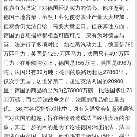
使康有为坚定了对德国经济实力的信心。他注意到，
德国土地贫瘠，虽然工业化使得农业产量大大增加，
但粮食仍无法自给，需要大量进口。但在其他方面，
德国的各项指标都相当可圈可点。康有为对德国与
英、法进行了多项对比。如在蒸汽动力上，德国是765
万匹马力，英国是1297万匹马力，法国只有491万匹
马力；在船舶吨位上，德国是155万吨，英国是896万
吨，法国只有89万吨；德国的铁路历程达27850里，
仅次于美国，居世界第二，超过英法两国的20900
里；德国的商品输出为3亿75000万磅，比法国多出70
00万磅，而在普法战争之前，法国的商品输出量占
优。[36]在各项指标对比中，康有为通常会刻意强调德
国对法国的超越，旨在给读者造成法国经济没落的印
象，其进一步的目的是为了论述德国治理得法，法国
空谈自由误国。同时，他也热衷于做纵向对比，指出