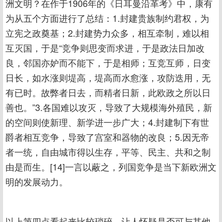
洲文明？在作于1906年的《日耳曼沿革考》中，康有
为从五个方面进行了总结：1.封建贵族制约君权，为
立宪之政奠基；2.封建势力众多，相互牵制，难以相
互灭国，于是“竞争则思变而求进，于是政法日加改
良，邻国亦妒而不能下，于是相师；互竞互师，日变
日长，如水涨则堤高，堤高而水愈涨，攻防迭用，无
有已时。故弊者日去，而精者日新，此欧政之所以日
善也。”3.各国难以攻灭，导致了大规模海外殖民，新
的空间则使新理、新学进一步广大；4.封建制下有世
爵者相互竞争，导致了宫室和器物的改良；5.因无帝
者一统，自由城市得以生存，平等、民主、共和之制
由是而生。[14]一言以蔽之，列国竞争是当下新欧洲文
明的发展动力。
以上第四点看起来比较琐碎，让人怀疑是否可与其他