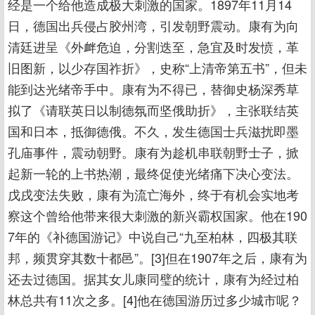
经是一个给他造成极大刺激的国家。1897年11月14
日，德国出兵侵占胶州湾，引发朝野震动。康有为向
清廷进呈《外衅危迫，分割迭至，急宜及时发愤，革
旧图新，以少存国祚折》，史称“上清帝第五书”，但未
能到达光绪帝手中。康有为不得已，替御史杨深秀草
拟了《请联英日以制德氛而坚俄助折》，主张联结英
国和日本，抵御德俄。不久，发生德国士兵滋扰即墨
孔庙事件，震动朝野。康有为趁机串联朝野士子，掀
起新一轮的上书热潮，最终促使光绪痛下决心变法。
戊戌变法失败，康有为流亡海外，终于有机会实地考
察这个曾给他带来很大刺激的新兴霸权国家。他在190
7年的《补德国游记》中说自己“九至柏林，四极其联
邦，频贯穿其数十都邑”。[3]但在1907年之后，康有为
还去过德国。据其女儿康同璧的统计，康有为经过柏
林总共有11次之多。[4]他在德国游历过多少城市呢？