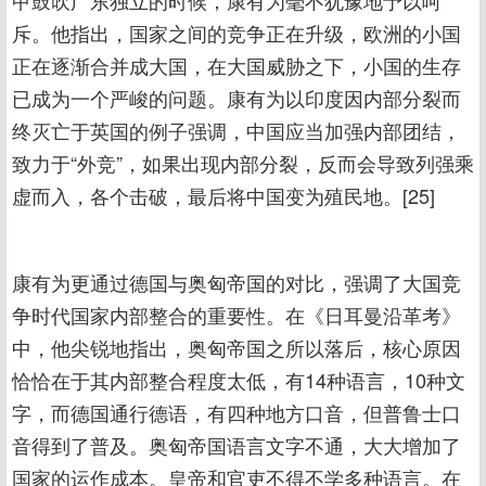
甲鼓吹广东独立的时候，康有为毫不犹豫地予以呵
斥。他指出，国家之间的竞争正在升级，欧洲的小国
正在逐渐合并成大国，在大国威胁之下，小国的生存
已成为一个严峻的问题。康有为以印度因内部分裂而
终灭亡于英国的例子强调，中国应当加强内部团结，
致力于“外竞”，如果出现内部分裂，反而会导致列强乘
虚而入，各个击破，最后将中国变为殖民地。[25]
康有为更通过德国与奥匈帝国的对比，强调了大国竞
争时代国家内部整合的重要性。在《日耳曼沿革考》
中，他尖锐地指出，奥匈帝国之所以落后，核心原因
恰恰在于其内部整合程度太低，有14种语言，10种文
字，而德国通行德语，有四种地方口音，但普鲁士口
音得到了普及。奥匈帝国语言文字不通，大大增加了
国家的运作成本。皇帝和官吏不得不学多种语言。在