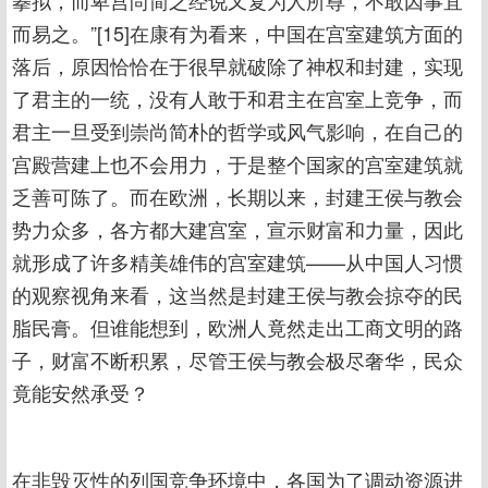
摹拟，而卑宫尚简之经说又复为人所尊，不敢因事宜
而易之。”[15]在康有为看来，中国在宫室建筑方面的
落后，原因恰恰在于很早就破除了神权和封建，实现
了君主的一统，没有人敢于和君主在宫室上竞争，而
君主一旦受到崇尚简朴的哲学或风气影响，在自己的
宫殿营建上也不会用力，于是整个国家的宫室建筑就
乏善可陈了。而在欧洲，长期以来，封建王侯与教会
势力众多，各方都大建宫室，宣示财富和力量，因此
就形成了许多精美雄伟的宫室建筑——从中国人习惯
的观察视角来看，这当然是封建王侯与教会掠夺的民
脂民膏。但谁能想到，欧洲人竟然走出工商文明的路
子，财富不断积累，尽管王侯与教会极尽奢华，民众
竟能安然承受？
在非毁灭性的列国竞争环境中，各国为了调动资源进