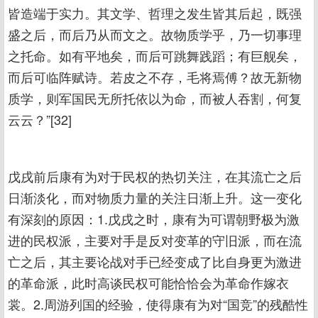
皆造端于实力。其文学、哲理之发生皆其后起，既强
盛之后，而后乃从而文之。故物质学乎，乃一切事理
之托命。如有平地矣，而后可跳舞践蹈；有巨舰矣，
而后可临阵赋诗。若皮之不存，毛将焉傅？故无新物
质学，则军国民无所托依以为命，而被人吞割，何复
云云？”[32]
戊戌前后康有为对于民权的热切关注，在其流亡之后
日渐淡化，而对物质力量的关注日渐上升。这一变化
有深刻的原因：1.戊戌之时，康有为可谓朝野极为激
进的民权派，主要对手是反对变革的守旧派，而在流
亡之后，其主要论战对手已经变成了比自身更为激进
的革命派，此时高谈民权可能恰恰会为革命作嫁衣
裳。2.周游列国的经验，使得康有为对“国竞”的残酷性