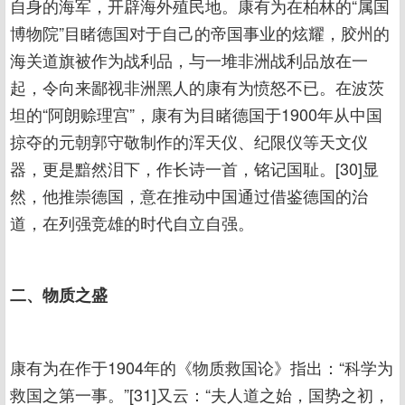
自身的海军，开辟海外殖民地。康有为在柏林的“属国
博物院”目睹德国对于自己的帝国事业的炫耀，胶州的
海关道旗被作为战利品，与一堆非洲战利品放在一
起，令向来鄙视非洲黑人的康有为愤怒不已。在波茨
坦的“阿朗赊理宫”，康有为目睹德国于1900年从中国
掠夺的元朝郭守敬制作的浑天仪、纪限仪等天文仪
器，更是黯然泪下，作长诗一首，铭记国耻。[30]显
然，他推崇德国，意在推动中国通过借鉴德国的治
道，在列强竞雄的时代自立自强。
二、物质之盛
康有为在作于1904年的《物质救国论》指出：“科学为
救国之第一事。”[31]又云：“夫人道之始，国势之初，