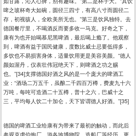
如甘露，沁人心脾，别有趣味。”第二是杯子大。“其饮
啤之玻杯奇大如碗，圆径三四寸，有高八寸而圆径二
存，初视骇人，全欧美所无也。”第三是饮风独特。去
德国餐厅里，不喝酒反而要多收一马克。好奇之下，
康有为也开始喝慕尼黑啤酒，最后喝上瘾了。他观察
到，啤酒有益于国民健康，度数比威士忌要低得多，
多饮也不易损害身体，适量饮用更是美容美颜。“德人
颜如渥丹，仪表壮伟冠绝天下，则啤酒之功之赐
也。”[34]支撑德国好酒之风的是一个庞大的啤酒工
业：“酒场二万五千，虽酿二千四百万樽，费麦九十六
万吨，每吨可造酒二十五樽，普十之六，巴威十之
三，平均每人饮二十加仑，天下皆谓德人好酒。”[35]
德国的啤酒工业给康有为带来了最初的触动，而此后
参观克虏伯炮厂、游各地博物院、造船厂等经历，更