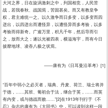
大河之界，日在旋涡激刺之中，列国相竞，人民苦
战，若我春秋、战国焉，苦固甚矣。而又有教皇争
权，君主难统一之。以久激争而日多变，以多变而四
迸出，以四迸出而遭怪异，以遭怪异而多考验，以多
考验而得新奇。广逾万里，积凡千年，然后导而引
之，放而大之；遂以光被四表，横溢海宇，而有今日
披靡地球、凌吞八极之状焉。
——康有为《日耳曼沿革考》[1]
“百年中弱小之必灭者，瑞典、丹麦、荷兰、瑞士将并
于德，……其班、葡初合于法，继合于英，……而英
有内变，或与德战而败……”[2]在1913年刊行于《不
忍》杂志的康有为《大同书》中，可以读到这样一段