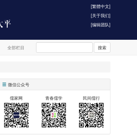
[繁體中文]
[关于我们]
[编辑团队]
全部栏目
搜索
微信公众号
儒家网
青春儒学
民间儒行