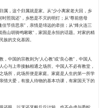
归属，这个归属就是家。从“少小离家老大回，乡
何时照我还”，乡愁是不灭的明灯；从“尊前慈母
逢佳节倍思亲”，亲情是绵远的牵挂；从“烽火连三
闻燕山胡骑鸣啾啾”，家国是永恒的话题。对家的精
民族的文化基因。
，中国的宗教则为“人心教”或“良心教”，中国人
人心与上帝接触相通之场所。中国人不必有教堂，
之场所，此场所便是家庭。家庭是人生的第一所学
亲情大爱，有接人待物的基本功课，有家国天下的
眼还眼、以牙还牙般斤斤计较，也不会虚与委蛇、