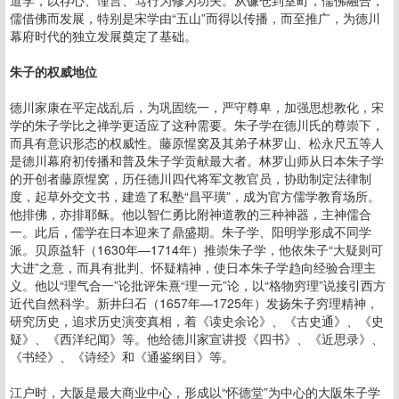
道学，以存心、谨言、笃行为修为功夫。从镰仓到室町，儒佛融合，
儒借佛而发展，特别是宋学由“五山”而得以传播，而至推广，为德川
幕府时代的独立发展奠定了基础。
朱子的权威地位
德川家康在平定战乱后，为巩固统一，严守尊卑，加强思想教化，宋
学的朱子学比之禅学更适应了这种需要。朱子学在德川氏的尊崇下，
而具有意识形态的权威性。藤原惺窝及其弟子林罗山、松永尺五等人
是德川幕府初传播和普及朱子学贡献最大者。林罗山师从日本朱子学
的开创者藤原惺窝，历任德川四代将军文教官员，协助制定法律制
度，起草外交文书，建造了私塾“昌平璜”，成为官方儒学教育场所。
他排佛，亦排耶稣。他以智仁勇比附神道教的三种神器，主神儒合
一。此后，儒学在日本迎来了鼎盛期。朱子学、阳明学形成不同学
派。贝原益轩（1630年—1714年）推崇朱子学，他依朱子“大疑则可
大进”之意，而具有批判、怀疑精神，使日本朱子学趋向经验合理主
义。他以“理气合一”论批评朱熹“理一元”论，以“格物穷理”说接引西方
近代自然科学。新井臼石（1657年—1725年）发扬朱子穷理精神，
研究历史，追求历史演变真相，着《读史余论》、《古史通》、《史
疑》、《西洋纪闻》等。他给德川家宣讲授《四书》、《近思录》、
《书经》、《诗经》和《通鉴纲目》等。
江户时，大阪是最大商业中心，形成以“怀德堂”为中心的大阪朱子学