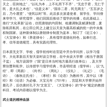
天之，臣则地之”，“以礼为本，上不礼而下不齐”，“无忠于君，无仁于
民，是大乱之本也”，“信是义本”，“国非二君，民无两主”，“五百岁之
后，乃今遇贤”，“使民以时”等。此后多次派遣使者、留学生、学问僧
来华学习、研究儒学，他们回国后推动了儒学的传播，在此基础上，
推行“大化革新”运动，仿照唐朝的均田制、租庸调制及赋课制度，废
除私田私民，在公田公民之上建立以天皇为最高权威的统一的中央集
权制国家。这种新体制以唐朝律令制度为蓝本，制订了《近江令》、
《大宝律令》和《养老律令》，具有儒学道德化特色，如奉行忠、
孝、信等道德规范，具有实践伦理性。
日本原无文字、学校，儒学初传时在官廷中开办学问所，以学习儒
学。大化革新后天智天皇时设立学校，在中央设大学寮（相当于唐国
子监），地方设国学（“国”是日本当时地方最高行政单位），及大学
寮别曹和私学。以传授学习儒学经典，市县明经道（儒学科），以“九
经”，即《周易》、《尚书》、《周礼》、《仪礼》、《礼记》、《毛
诗》、《春秋左氏传》、《孝经》和《论语》为教科书，其中以《孝
经》和《论语》为必修。大宝元年（701年），宫廷和大学寮开始拜
奠孔子，后仿唐封孔子为“文宣王”。《大宝律令》的“学令”规定的教授
科目、考试内容都以儒学为主。
武士道的精神血脉