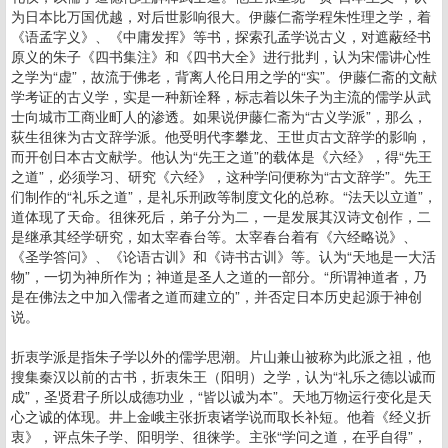
为日本比万国优越，对后世影响很大。伊藤仁斋学程朱性理之学，着
《语孟字义》、《中庸发挥》等书，探索孔孟学说古义，对遮蔽经书
原义的朱子《四书集注》和《四书大全》进行批判，认为宋儒讲心性
之学为“虚”，故流于佛老，背离人伦日用之学的“实”。伊藤仁斋的文献
学考证的古义学，实是一种新诠释，标志着以朱子为主流的儒学从武
士向城市工商业町人的渗透。如果说伊藤仁斋为“古义学派”，那么，
荻生徂徕为古文辞学派。他受明代李攀龙、王世贞古文辞学的影响，
而开创日本古文献学。他认为“先王之道”的载体是《六经》，得“先王
之道”，必须学习、研究《六经》，这种学问便称为“古文辞学”。先王
们制作的“礼乐之道”，是礼乐刑政等制度文化的总称。“法天以立道”，
道体现了天命。徂徕死后，弟子分为二，一是发展其汉诗文创作，二
是继承其经学研究，如太宰春台等。太宰春台着有《六经略说》、
《圣学答问》、《论语古训》和《诗书古训》等。认为“天地是一大活
物”，一切为神所作为；神道是圣人之道的一部分。“所谓神道者，乃
是在佛法之中加入儒者之道而建立的”，并否定日本历史起源于神创
说。
折衷学派是指朱子学以外的儒学思潮。片山兼山被称为此派之祖，他
搜集秦汉以前的古书，折衷朱王（阳明）之学，认为“礼乐之德以诚而
成”，圣贤君子所以成德功业，“皆以诚为本”。天地万物运行变化是天
心之诚的体现。井上金峨主张折衷诸学说而取长补短。他着《经义折
衷》，评点朱子学、阳明学、徂徕学。主张“学问之道，在乎自得”，