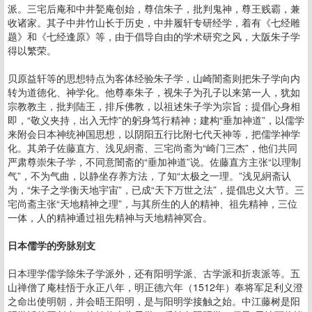
派。三宅后庵和中井甃庵创始，尊信朱子，批判鬼神，尊王贱霸，兼
收诸家。其子中井竹山长于历史，中井履轩专研经学，着有《七经雕
题》和《七经逢原》等，由于倡导自由的学术研究之风，大阪朱子学
得以繁荣。
贝原益轩等的思想特点为客体经验朱子学，山崎闇斋则把朱子学向内
转为道德化、神学化。他尊奉朱子，视朱子为孔子以来第一人，犹如
宗教教主，批判陆王，排斥佛教，以祖述朱子学为宗旨；提倡心身相
即，“敬义夹持，出入无悖”的躬身笃行精神；建构“垂加神道”，以儒学
来附会日本神统神国思想，以阴阳五行比附七代天神等，把儒学神学
化。其弟子佐藤直方、浅见絅斋、三宅尚斋为“崎门三杰”，他们共同
严肃尊崇朱子学，不同意闇斋的“垂加神道”说。佐藤直方主张“以理制
气”，不为气曲，以静坐存养方法，了知“太极之一理。”浅见絅斋认
为，“朱子之学衡天地宇宙”，已成“天下万世之法”，提倡忠义大节。三
宅尚斋主张“天地精神之理”，与其所生的人的精神、祖先精神，三位
一体，人的精神通过祖先精神与天地精神冥合。
日本儒学的旁脉别支
日本理学儒学除朱子学派外，还有阳明学派、古学派和折衷派等。五
山禅僧了庵桂悟于永正八年，明正德六年（1512年）奉将军足利义澄
之命出使明朝，并会晤王阳明，是与阳明学接触之始。中江藤树是阳