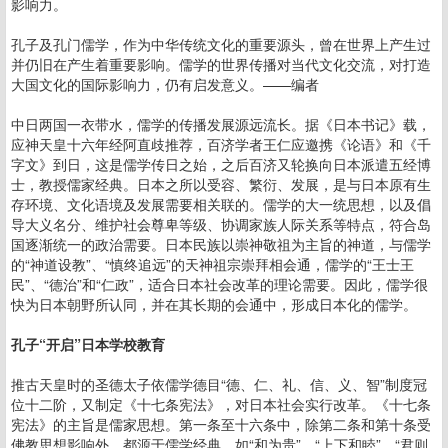
影响力。
孔子及孔门儒学，作为中华传统文化的重要源头，曾在世界上产生过
并仍旧在产生着重要影响。儒学的世界传播对当代文化交流，对打造
大国文化的国际影响力，仍有启发意义。——编者
中日两国一衣带水，儒学的传播发展源远流长。据《日本书记》载，
应神天皇十六年经阿直歧推荐，百济学者王仁应邀携《论语》和《千
字文》到日，这是儒学传日之始，之后百济又轮换向日本派遣五经博
士，教授儒家经典。日本之所以受容、繁衍、发展，是与日本原有生
存环境、文化语境及发展需要相关联的。儒学的大一统思想，以及倡
导大义名分、维护社会尊卑等级、协调家族人际关系等特点，符合岛
国逐渐统一的政治需要。日本民族以崇神敬祖为主旨的神道，与儒学
的“神道设教”、“慎终追远”的天神祖宗崇拜相会通，儒学的“王士王
民”、“德治”和“仁政”，适合日本社会改革的理论需要。因此，儒学很
快为日本朝野所认同，并在其长期的会通中，形成日本化的儒学。
孔子“开启”日本学校教育
推古天皇时的圣德太子依儒学德目“德、仁、礼、信、义、智”制度冠
位十二阶，又制定《十七条宪法》，对日本社会实行改革。《十七条
宪法》的主旨是儒家思想。第一条至十六条中，除第二条和第十条受
佛教思想影响外，都源于儒学经典，如“和为贵”，“上下和睦”，“君则