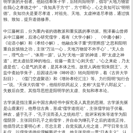
明学派的开创者。他始信奉朱子学，后转向阳明学，倡导“天地万物皆
在我心之孝德之中”，“良知具于方寸”，方寸即心，心之良知可以“明明
德”。良知功夫是要尽孝道，对祖先、天地、太虚神道尽孝德，通过慎
独、致知，提升道德修养。
中江藤树后，分为重内省的德教派和重实践的事功派。熊泽蕃山曾师
从中江藤树，后潜心研究儒学，着有《大学小解》、《中庸小解》、
《论语小解》和《孝经小解》。他融合朱子重“穷理辨惑”之思和阳明
重自反慎独之功，主张“万法一心，天地万物皆不外乎心”，“天人合
一，理气合一”，“体用一源”。认为“天地一源”的神道，即“太虚之神
道”，把太虚抬至神的地位。佐藤一斋主“心则天也”，“心之来处，乃太
虚是也”。心是气的灵者，是其本体之性。故世人讽他“阳朱阴王”。大
盐中斋始学朱子，后因读吕坤《呻吟语》转向阳明学，着《古井大学
刮目》、《儒门空虚聚语》和《增补孝经汇注》等。力行阳明“知行合
一”说。“天保大饥馑”中，他组织饥民起义，史称“大盐平八郎起义”，
失败后自焚。其指导思想是阳明学的太虚、良知和孝本论。
古学派是指注重从中国古典经书中探究圣人真意的思潮。古学派先驱
是山鹿素行，他尊信古典，形成“儒学道统论”，主张儒学始于伏羲、
神农，盛于孔子，“孔子没而圣人之统殆尽”。批评宋程朱等道学为阳
儒阴异，主张回归孔子之前儒学，并自命为继孔子之后的道统正传。
他倡导武士要明心术，尽忠主君，自觉实践人伦之道，严守日常生活
礼仪，以儒学道德伦理解释武士道。他主张皇统一贯“日本主义”，认