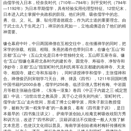
由儒学传入日本，经奈良时代（710年—794年）到平安时代（794年
—1192年）为日本早期儒学，具有经验实用伦理型特征。12世纪末，
日本进入武士掌握中央政权的阶段。他们利用、吸收儒学中的忠、
勇、信、义、礼、廉、耻伦理道德观念，作为武士道的重要理念。由
于武士出入于生死之门，禅宗的生死如一，立地成佛适合了他们的精
神需要。
镰仓幕府中叶，中日两国禅僧在互相交往中，在传播禅学的同时，把
宋学的张载、程颢、程颐、朱熹的着作也带到日本，在镰仓“五山”和
京都“五山”中（五山文化是日本中世独特文化，五山即五座寺庙。镰
仓“五山”指镰仓幕府北条时代的建长寺、圆觉寺、寿福寺、净智寺和
净妙寺；京都“五山”指室町时代员利氏将军在京都建的南禅寺、天龙
寺、相国寺、建仁寺和东福寺），同时讲授禅学和儒学，主张儒禅和
合。禅僧俊芿到宋朝学习天台、禅、律及《四书》，1211年回国时携
中国书籍约2000余卷，儒学约256卷。临济宗僧人雪村有梅、中岩圆
月等都主张融合儒禅，《东海一沤集》卷四《中正子内篇之三·戒定慧
篇》中说：“治世出世之教虽异，其于心之得失则均矣”。室町时代，
儒学由“五山”走向世间，形成了博士公卿学派，用朱子新注教授儒
学，被称为“第一程朱学者”的一条兼良，着有《四书童子训》，是日
本最早的《四书集注讲义》。萨南学派创始人桂庵玄树吸收歧阳方秀
和训方法，改进了“四书和训”。汉籍训读法不仅能使一般人大致了解
文本意思，也使汉文化得以普及。海南学派创始者南村梅轩传播程朱