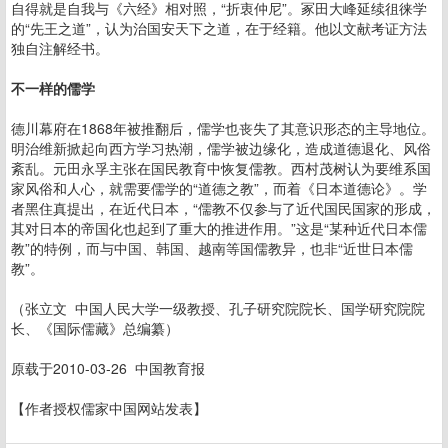
自得就是自我与《六经》相对照，“折衷仲尼”。冢田大峰延续徂徕学
的“先王之道”，认为治国安天下之道，在于经籍。他以文献考证方法
独自注解经书。
不一样的儒学
德川幕府在1868年被推翻后，儒学也丧失了其意识形态的主导地位。
明治维新掀起向西方学习热潮，儒学被边缘化，造成道德退化、风俗
紊乱。元田永孚主张在国民教育中恢复儒教。西村茂树认为要维系国
家风俗和人心，就需要儒学的“道德之教”，而着《日本道德论》。学
者黑住真提出，在近代日本，“儒教不仅参与了近代国民国家的形成，
其对日本的帝国化也起到了重大的推进作用。”这是“某种近代日本儒
教”的特例，而与中国、韩国、越南等国儒教异，也非“近世日本儒
教”。
（张立文 中国人民大学一级教授、孔子研究院院长、国学研究院院
长、《国际儒藏》总编纂）
原载于2010-03-26 中国教育报
【作者授权儒家中国网站发表】