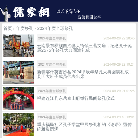
首页
›
年度祭孔
›
2024年度全球祭孔
2024年度全球祭孔
2024-09-29 22:28:45
云南景东彝族自治县大街镇三营文庙，纪念孔子诞
辰2575年祭孔大典圆满礼成
2024年度全球祭孔
2024-09-29 22:19:24
新疆喀什英吉沙县2024甲辰年祭孔大典圆满礼成，
县四大班子成员代表出席
2024年度全球祭孔
2024-09-29 21:01:25
福建连江县东岳泰山府举行民间祭孔仪式
2024年度全球祭孔
2024-09-29 18:13:01
重庆福民社区孔子学堂甲辰祭孔相约《论语》暨传
统雅集圆满