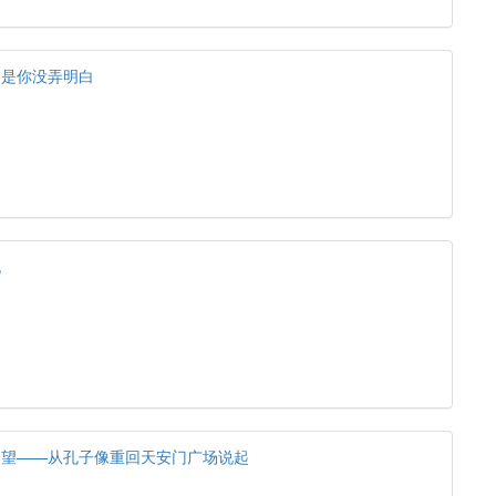
，是你没弄明白
孔
展望——从孔子像重回天安门广场说起