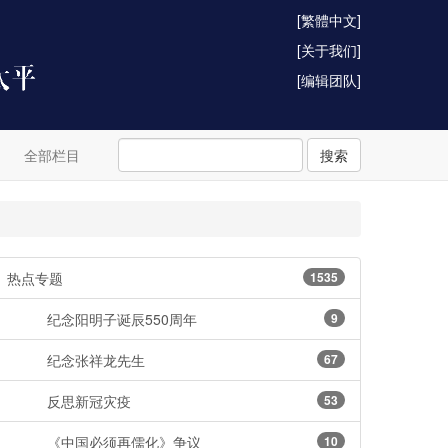
[繁體中文]
[关于我们]
[编辑团队]
全部栏目
搜索
热点专题
1535
纪念阳明子诞辰550周年
9
纪念张祥龙先生
67
反思新冠灾疫
53
《中国必须再儒化》争议
10