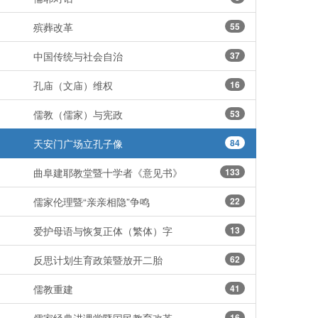
殡葬改革
55
中国传统与社会自治
37
孔庙（文庙）维权
16
儒教（儒家）与宪政
53
天安门广场立孔子像
84
曲阜建耶教堂暨十学者《意见书》
133
儒家伦理暨“亲亲相隐”争鸣
22
爱护母语与恢复正体（繁体）字
13
反思计划生育政策暨放开二胎
62
儒教重建
41
16