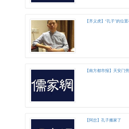
【齐义虎】“孔子”的位
【南方都市报】天安门旁
【阿岔】孔子搬家了