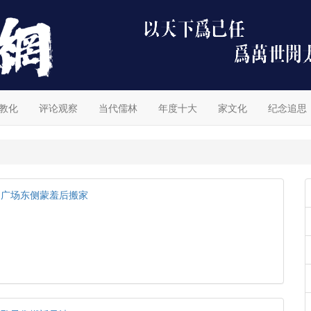
教化
评论观察
当代儒林
年度十大
家文化
纪念追思
门广场东侧蒙羞后搬家