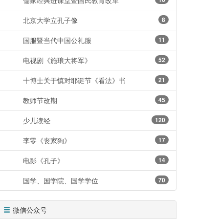
儒家经典进课堂暨国民教育改革
北京大学立孔子像
8
国服暨当代中国公礼服
11
电视剧《施琅大将军》
52
十博士关于慎对耶诞节《看法》书
21
教师节改期
45
少儿读经
120
李零《丧家狗》
17
电影《孔子》
14
国学、国学院、国学学位
70
微信公众号