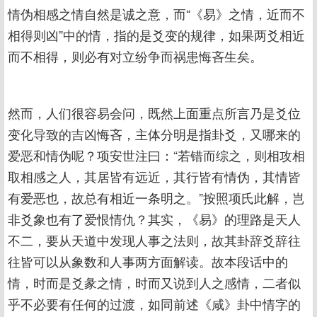
情伪相感之情自然是诚之意，而“《易》之情，近而不
相得则凶”中的情，指的是爻变的规律，如果两爻相近
而不相得，则必有对立纷争而祸患悔吝生矣。
然而，人们很容易会问，既然上面重点所言乃是爻位
变化导致的吉凶悔吝，主体分明是指卦爻，又哪来的
爱恶和情伪呢？项安世注曰：“若错而综之，则相攻相
取相感之人，其居皆有远近，其行皆有情伪，其情皆
有爱恶也，故总有相近一条明之。”按照项氏此解，岂
非爻象也有了爱恨情仇？其实，《易》的理路是天人
不二，要从天道中发现人事之法则，故其卦辞爻辞往
往皆可以从象数和人事两方面解读。故本段话中的
情，时而是爻彖之情，时而又说到人之感情，二者似
乎不必要有任何的过渡，如同前述《咸》卦中情字的