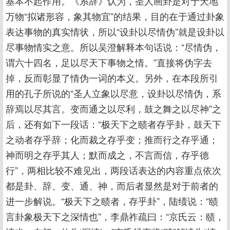
基本不起作用。《系辞》认为，圣人画卦是对于天地
万物“拟诸形容，象其物宜”的结果，目的在于通过卦象
表达事物的真实情状，所以“设卦以尽情伪”就是设卦以
尽事物情实之意。所以吴澄解释本句话说：“尽情伪，
谓六十四名，足以尽天下事物之情。”直接将伪字去
掉，反而彰显了情伪一词的本义。另外，在本段所引
用的孔子所说的“圣人立象以尽意，设卦以尽情伪，系
辞焉以尽其言。变而通之以尽利，鼓之舞之以尽神”之
后，还有如下一段话：“极天下之赜者存乎卦，鼓天下
之动者存乎辞；化而裁之存乎变；推而行之存乎通；
神而明之存乎其人；默而成之，不言而信，存乎德
行”，两相比较不难见出，两段话表达的内容重点依次
都是卦、辞、变、通、神，而后者显然是对于前者的
进一步解说。“极天下之赜者，存乎卦”，陆绩说：“赜
言卦象极天下之深情也”，李鼎祚疏曰：“京氏云：赜，