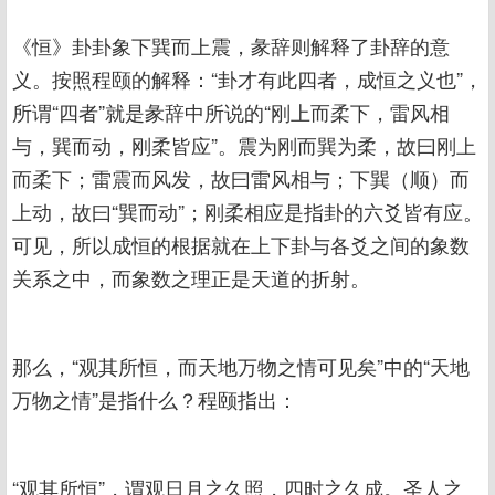
《恒》卦卦象下巽而上震，彖辞则解释了卦辞的意
义。按照程颐的解释：“卦才有此四者，成恒之义也”，
所谓“四者”就是彖辞中所说的“刚上而柔下，雷风相
与，巽而动，刚柔皆应”。震为刚而巽为柔，故曰刚上
而柔下；雷震而风发，故曰雷风相与；下巽（顺）而
上动，故曰“巽而动”；刚柔相应是指卦的六爻皆有应。
可见，所以成恒的根据就在上下卦与各爻之间的象数
关系之中，而象数之理正是天道的折射。
那么，“观其所恒，而天地万物之情可见矣”中的“天地
万物之情”是指什么？程颐指出：
“观其所恒”，谓观日月之久照，四时之久成。圣人之