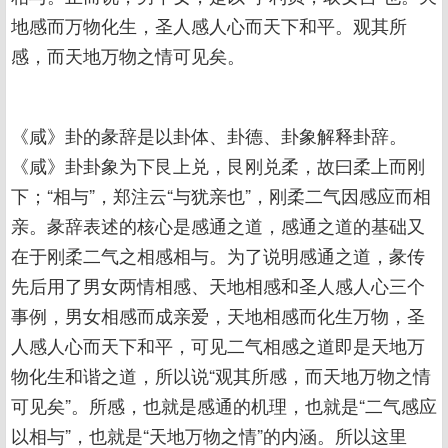
地感而万物化生，圣人感人心而天下和平。观其所
感，而天地万物之情可见矣。
《咸》卦的彖辞是以卦体、卦德、卦象解释卦辞。
《咸》卦卦象为下艮上兑，艮刚兑柔，故曰柔上而刚
下；“相与”，郑注云“与犹亲也”，刚柔二气因感应而相
亲。彖辞表述的核心是感通之道，感通之道的基础又
在于刚柔二气之相感相与。为了说明感通之道，彖传
先后用了男女两情相感、天地相感和圣人感人心三个
事例，男女相感而成亲爱，天地相感而化生万物，圣
人感人心而天下和平，可见二气相感之道即是天地万
物化生和谐之道，所以说“观其所感，而天地万物之情
可见矣”。所感，也就是感通的机理，也就是“二气感应
以相与”，也就是“天地万物之情”的内涵。所以这里