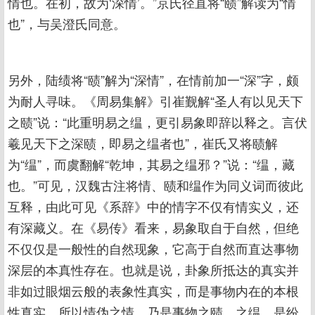
情也。在初，故为‘深情’。”京氏径直将“赜”解读为“情
也”，与吴澄氏同意。
另外，陆绩将“赜”解为“深情”，在情前加一“深”字，颇
为耐人寻味。《周易集解》引崔觐解“圣人有以见天下
之赜”说：“此重明易之缊，更引易象即辞以释之。言伏
羲见天下之深赜，即易之缊者也”，崔氏又将赜解
为“缊”，而虞翻解“乾坤，其易之缊邪？”说：“缊，藏
也。”可见，汉魏古注将情、赜和缊作为同义词而彼此
互释，由此可见《系辞》中的情字不仅有情实义，还
有深藏义。在《易传》看来，易象取自于自然，但绝
不仅仅是一般性的自然现象，它高于自然而直达事物
深层的本真性存在。也就是说，卦象所抵达的真实并
非如过眼烟云般的表象性真实，而是事物内在的本根
性真实。所以情伪之情，乃是事物之赜，之缊，是纷