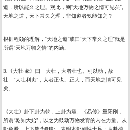
道，所以能久之理。观此，则“天地万物之情可见矣”。
天地之道，天下常久之理，非知道者孰能知之？
根据程颐的理解，“天地之道”或曰“天下常久之理”就是
所谓“天地万物之情”的内涵。
3.《大壮·彖》曰：大壮，大者壮也。刚以动，故
壮。“大壮利贞”，大者正也。正大，而天地之情可见
矣。
《大壮》卦下卦为乾，上卦为震。《易传》重阳刚，
所谓“乾知大始”，以之为鼓动万物发育的内在力量。从
卦象看，上下皆为阳卦，表明本卦刚性十足；从卦德