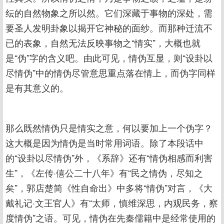
纭的自然物象之所以然。它们深藏于事物的深处，需
要圣人发明卦象以揭开它神秘的面纱。而那种迁流不
已的表象，自然无法反映事物之“情实”，大概也就
是“伪”字的含义吧。由此可见，情伪互显，则“设卦以
尽情伪”中的情伪尽管意思重点落在情上，而伪字同样
是有其意义的。
那么既然情伪只是情实之意，何以要加上一个伪字？
这大概是因为情伪是当时常用词语。除了本段话中
的“设卦以尽情伪”外，《系辞》还有“情伪相感而利害
生”，《左传·僖公二十八年》有“民之情伪，尽知之
矣”，郭店楚简《性自命出》中多将“情伪”对言，《大
戴礼记·文王官人》有“太师，慎维深思，内观民务，察
度情伪”之语。可见，情伪在先秦儒籍中是经常使用的