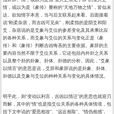
情，或以为是《彖传》屡称的“天地万物之情”，皆似未
达。欲知情字本意，当与后文联系起来看。后面接着
说“刚柔杂居，而吉凶可见矣”，刚柔指的是阴爻和阳
爻，杂居说的是爻象与爻位的参差变化及其承乘比应
的各种关系，而爻象与爻位的关系与变化正是《彖
传》和《象传》判断吉凶悔吝的主要依据。彖辞的主
要内容当然不限于爻位关系，它还包括内外卦之关系
以及整个卦的卦象、卦体、卦德的分析。因此，“爻彖
以情言”的意思是说，爻辞和彖辞说的是卦象、卦体、
卦德以及爻象与爻位的种种关系与变化的具体情况。
明乎此，则“变动以利言，吉凶以情迁”的意思也就迎刃
而解，其中的“情”也是指爻位关系的各种具体情境，包
括下文申说的“爱恶相攻”、“远近相取”、“情伪相感”。