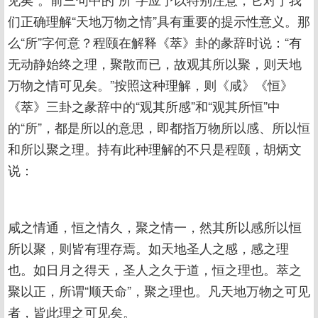
们正确理解“天地万物之情”具有重要的提示性意义。那
么“所”字何意？程颐在解释《萃》卦的彖辞时说：“有
无动静始终之理，聚散而已，故观其所以聚，则天地
万物之情可见矣。”按照这种理解，则《咸》《恒》
《萃》三卦之彖辞中的“观其所感”和“观其所恒”中
的“所”，都是所以的意思，即都指万物所以感、所以恒
和所以聚之理。持有此种理解的不只是程颐，胡炳文
说：
咸之情通，恒之情久，聚之情一，然其所以感所以恒
所以聚，则皆有理存焉。如天地圣人之感，感之理
也。如日月之得天，圣人之久于道，恒之理也。萃之
聚以正，所谓“顺天命”，聚之理也。凡天地万物之可见
者，皆此理之可见矣。