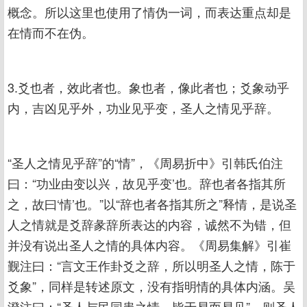
概念。所以这里也使用了情伪一词，而表达重点却是
在情而不在伪。
3.爻也者，效此者也。象也者，像此者也；爻象动乎
内，吉凶见乎外，功业见乎变，圣人之情见乎辞。
“圣人之情见乎辞”的“情”，《周易折中》引韩氏伯注
曰：“功业由变以兴，故见乎变’也。辞也者各指其所
之，故曰‘情’也。”以“辞也者各指其所之”释情，是说圣
人之情就是爻辞彖辞所表达的内容，诚然不为错，但
并没有说出圣人之情的具体内容。《周易集解》引崔
觐注曰：“言文王作卦爻之辞，所以明圣人之情，陈于
爻象”，同样是转述原文，没有指明情的具体内涵。吴
澄注曰：“圣人与民同患之情，皆于易而易见”，则圣人