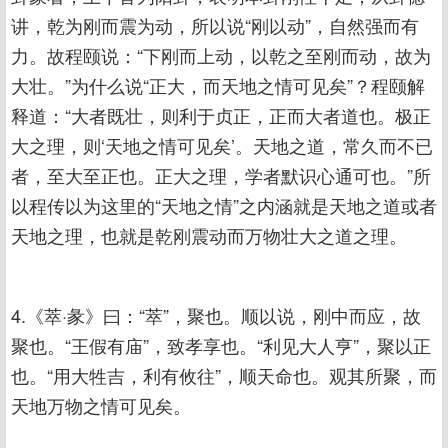
讲，乾为刚而震为动，所以说“刚以动”，自然强而有
力。故程颐说：“下刚而上动，以乾之至刚而动，故为
大壮。”为什么说“正大，而天地之情可见矣”？程颐解
释道：“大者既壮，则利于贞正，正而大者道也。极正
大之理，则‘天地之情可见矣’。天地之道，常久而不已
者，至大至正也。正大之理，学者默识心通可也。”所
以程传以为这里的“天地之情”之内涵就是天地之道或者
天地之理，也就是乾刚震动而万物壮大之道之理。
4.《萃·彖》曰：“萃”，聚也。顺以说，刚中而应，故
聚也。“王假有庙”，致孝享也。“利见大人亨”，聚以正
也。“用大牲吉，利有攸往”，顺天命也。观其所聚，而
天地万物之情可见矣。