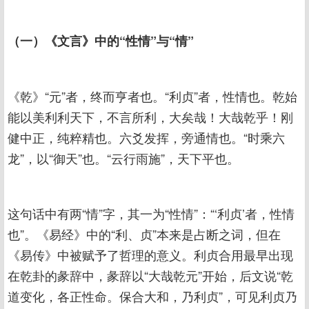
（一）《文言》中的“性情”与“情”
《乾》“元”者，终而亨者也。“利贞”者，性情也。乾始
能以美利利天下，不言所利，大矣哉！大哉乾乎！刚
健中正，纯粹精也。六爻发挥，旁通情也。“时乘六
龙”，以“御天”也。“云行雨施”，天下平也。
这句话中有两“情”字，其一为“性情”：“‘利贞’者，性情
也”。《易经》中的“利、贞”本来是占断之词，但在
《易传》中被赋予了哲理的意义。利贞合用最早出现
在乾卦的彖辞中，彖辞以“大哉乾元”开始，后文说“乾
道变化，各正性命。保合大和，乃利贞”，可见利贞乃