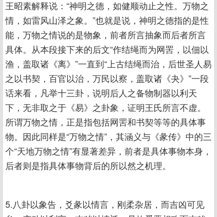
王昭素解释说：“神明之德，如健顺动止之性。万物之
情，如雷风山泽之象。”也就是说，神明之德指的是性
能，万物之情说的是物象，前者所言抽象而后者所言
具体。从本段接下来的后文“作结绳而为网罟，以佃以
渔，盖取诸《离》”一直到“上古结绳而治，后世圣人易
之以书契，百官以治，万民以察，盖取诸《夬》”一段
话来看，凡举十三卦，说明后人之备物制器以利天
下，无非取之于《易》之卦象，证明王氏所言不虚。
所谓万物之情，正是指包括网罟和书契等等的具体事
物。因此同样是“万物之情”，其涵义与《彖传》中的三
个“天地万物之情”有显著差异，前者是具体事物本身，
后者则是指具体事物背后的所以然之机理。
5.八卦以象告，爻彖以情言，刚柔杂居，而吉凶可见