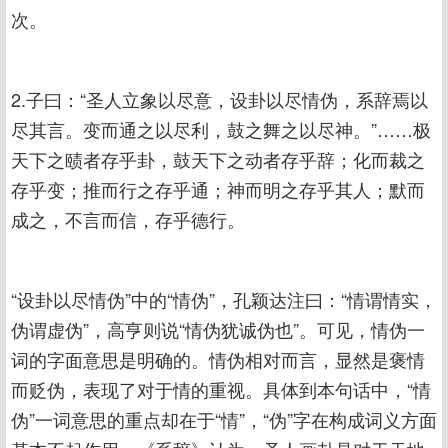
次。
2.子曰：“圣人立象以尽意，设卦以尽情伪，系辞焉以
尽其言。变而通之以尽利，鼓之舞之以尽神。”……极
天下之赜者存乎卦，鼓天下之动者存乎辞；化而裁之
存乎变；推而行之存乎通；神而明之存乎其人；默而
成之，不言而信，存乎德行。
“设卦以尽情伪”中的“情伪”，孔颖达注曰：“情谓情实，
伪谓虚伪”，高亨则说“情伪犹诚伪也”。可见，情伪一
词的字面意思是明确的。情伪相对而言，显然是褒情
而贬伪，表现了对于情的重视。具体到本句话中，“情
伪”一词意思的重点却在于“情”，“伪”字在构成词义方面