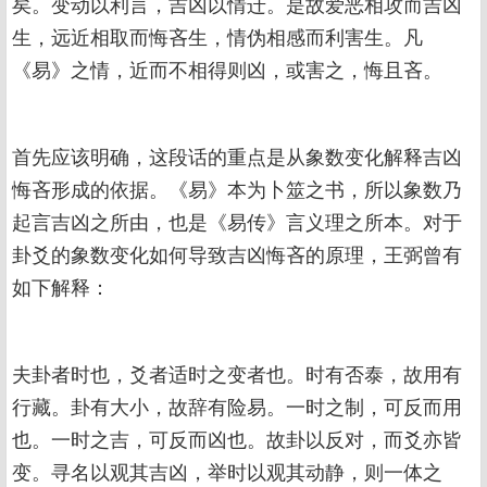
矣。变动以利言，吉凶以情迁。是故爱恶相攻而吉凶
生，远近相取而悔吝生，情伪相感而利害生。凡
《易》之情，近而不相得则凶，或害之，悔且吝。
首先应该明确，这段话的重点是从象数变化解释吉凶
悔吝形成的依据。《易》本为卜筮之书，所以象数乃
起言吉凶之所由，也是《易传》言义理之所本。对于
卦爻的象数变化如何导致吉凶悔吝的原理，王弼曾有
如下解释：
夫卦者时也，爻者适时之变者也。时有否泰，故用有
行藏。卦有大小，故辞有险易。一时之制，可反而用
也。一时之吉，可反而凶也。故卦以反对，而爻亦皆
变。寻名以观其吉凶，举时以观其动静，则一体之