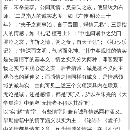
春，宋杀皇瑗。公闻其情，复皇氏之族，使皇缓为右
师。”二是指人的诚实态度，如《左传·昭公三十
年》：“夫子之家事治，言于晋国，竭情无私”；三是指
人的情感，如《礼记·檀弓上》：“申也闻诸申之父曰：
哭泣之哀，齐斩之情，粥之食，自天子达”；《礼记·乐
记》：“情深而文明，气盛而化神。”其中客观性的情实
是先秦情字的基本义；情之实又分为两种，即客观事
物之实与主观心态之实，后者指诚，诚是基本义向主
观心态的延伸义；而感情之情同样有诚义，是情感领
域的诚与实。由此可见上述三个义项深具内在联系，
无论是诚，还是感情，都是“实”义，所以在朱熹的《大
学集注》中解释“无情者不得尽其辞”时，
以“实”解“情”字。有些情字则兼有诚和情感两种涵义。
早期儒籍中的情字涵义以实为主，《论语》《孟子》
中的情都是情实之意，作为情感的情字，在《礼记》