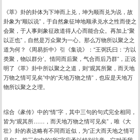
《萃》卦的卦体为下坤而上兑，坤为顺而兑为说，故
卦象为“顺以说”，于自然象征坤地顺承兑水之性而使之
会聚，于人事则象征政道得人心而能合众。再加上“聚
以正也”，自然是万众聚为一心。那么万物所以聚之之
道为何？《周易折中》引《集说》：“王弼氏曰：‘方以
类聚，物以群分’。情同而后聚，气合而后乃群”，正说
明了《萃》卦中所以聚之之道，则“观其所聚，而天地
万物之情可见矣”中的“天地万物之情”，也应是天地万
物所以聚之之理。
综合《彖传》中的“情”字，其中三句的句式完全相同，
皆为“观其所……，而天地万物之情可见矣”，唯《大
壮》卦的表达略有不同而近似，为“正大而天地之情可
见矣”。前三句中的“所”字应予以特别注意，它对于我