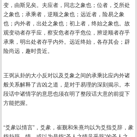
变，由斯见矣。夫应者，同志之象也；位者，爻所处
之象也；承乘者，逆顺之象也；远近者，险易之象
也；内外者，出处之象也；初上者，终始之象也。故
观变动者存乎应，察安危者存乎危位，辨逆顺者存乎
承乘，明出处者存乎内外。远近终始，各存其会；辟
险尚远，趣时贵近。
王弼从卦的大小反对以及爻象之间的承乘比应内外诸
般关系解释了吉凶之道，是对于易理的深刻揭示。本
段话中诸情字的意思也须在明了整段话大意的前提下
方能把握。
“爻彖以情言”，爻彖，崔觐和朱熹均以为爻指爻辞，彖
指卦辞。情，或以为是指“圣人之情见乎辞”的圣人之