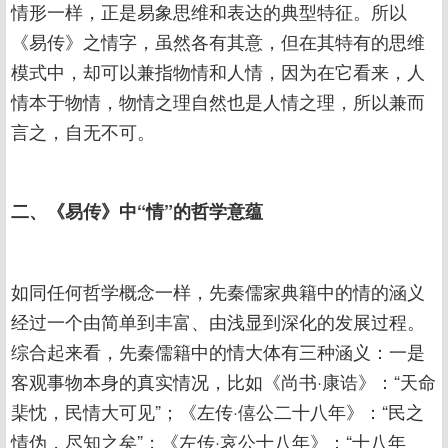
情形一样，正是易象思维和表达的典型特征。所以
《易传》之情字，虽然各有其意，但在其特有的思维
模式中，却可以兼指物情和人情，因为在它看来，人
情本于物情，物情之理自然也是人情之理，所以兼而
言之，自无不可。
二、《易传》中“情”的哲学意蕴
如同任何哲学概念一样，先秦儒家典籍中的情的涵义
经过一个由简单到丰富、由浅显到深化的发展过程。
综合起来看，先秦儒籍中的情大体有三种涵义：一是
客观事物本身的真实情况，比如《尚书·康诰》：“天命
棐忱，民情大可见”；《左传·僖公二十八年》：“民之
情伪，尽知之矣”；《左传·哀公十八年》：“十八年