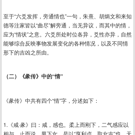
至于“六爻发挥，旁通情也”一句，朱熹、胡炳文和来知
德等注家皆以“曲尽”解旁通，当无异议，而其中的情，
应为“情状”之意。六爻所处时位各异，爻性亦异，自然
能够综合反映事物发展变化的各种情况，以及不同情
形下的吉凶之所由。
（二）《彖传》中的“情”
《彖传》中共有四个“情”字，分述如下：
1.《咸·彖》曰：咸，感也。柔上而刚下，二气感应以
相与。止而说，男下女，是以“亨利贞，取女吉”也。天