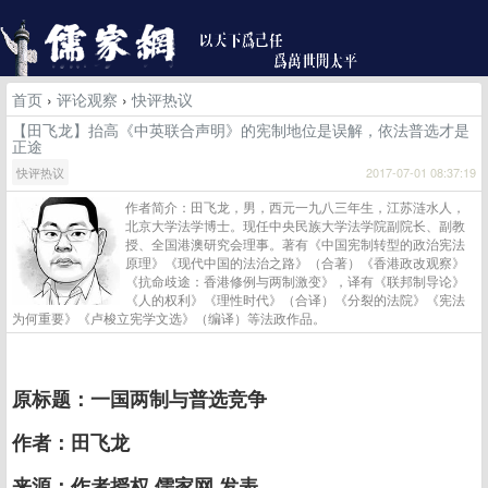
首页
›
评论观察
›
快评热议
【田飞龙】抬高《中英联合声明》的宪制地位是误解，依法普选才是
正途
快评热议
2017-07-01 08:37:19
作者简介：田飞龙，男，西元一九八三年生，江苏涟水人，
北京大学法学博士。现任中央民族大学法学院副院长、副教
授、全国港澳研究会理事。著有《中国宪制转型的政治宪法
原理》《现代中国的法治之路》（合著）《香港政改观察》
《抗命歧途：香港修例与两制激变》，译有《联邦制导论》
《人的权利》《理性时代》（合译）《分裂的法院》《宪法
为何重要》《卢梭立宪学文选》（编译）等法政作品。
原标题：一国两制与普选竞争
作者：田飞龙
来源：作者授权 儒家网 发表