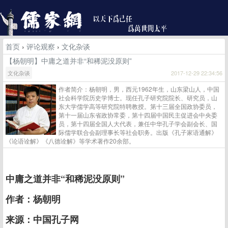
首页
›
评论观察
›
文化杂谈
【杨朝明】中庸之道并非“和稀泥没原则”
文化杂谈
2017-12-29 22:34:56
作者简介：杨朝明，男，西元1962年生，山东梁山人，中国
社会科学院历史学博士。现任孔子研究院院长、研究员，山
东大学儒学高等研究院特聘教授。第十三届全国政协委员，
第十一届山东省政协常委，第十四届中国民主促进会中央委
员，第十四届全国人大代表，兼任中华孔子学会副会长、国
际儒学联合会副理事长等社会职务。出版《孔子家语通解》
《论语诠解》《八德诠解》等学术著作20余部。
中庸之道并非“和稀泥没原则”
作者：杨朝明
来源：中国孔子网