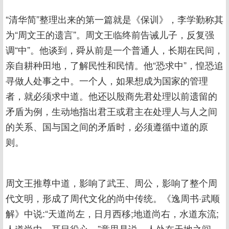
“清华简”整理出来的第一篇就是《保训》，李学勤称其
为“周文王的遗言”。周文王临终前告诫儿子，反复强
调“中”。他谈到，舜从前是一个普通人，长期在民间，
亲自耕种田地，了解民性和民情。他“恐求中”，惶恐追
寻做人处事之中。一个人，如果想成为国家的管理
者，就必须求中道。他还以殷商先君处理以前遗留的
矛盾为例，生动地指出君王或君主在处理人与人之间
的关系、国与国之间的矛盾时，必须遵循中道的原
则。
周文王推尊中道，影响了武王、周公，影响了整个周
代文明，形成了周代文化的尚中传统。《逸周书·武顺
解》中说:“天道尚左，日月西移;地道尚右，水道东流;
人道尚中，耳目役心。”意思是说，人处在天地之间，