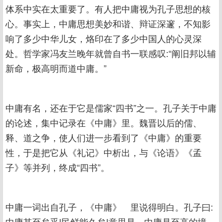
体系中实在太重要了。有人把中庸视为孔子思想的核
心。事实上，中庸思想美妙和谐、辩证深邃，不知影
响了多少中华儿女，烙印在了多少中国人的心灵深
处。哲学家冯友兰晚年就曾自书一联感叹:“阐旧邦以辅
新命，极高明而道中庸。”
中庸有名，还在于它是儒家“四书”之一。孔子关于中庸
的论述，集中记录在《中庸》里。魏晋以后的儒、
释、道之争，使人们进一步看到了《中庸》的重要
性，于是把它从《礼记》中析出，与《论语》《孟
子》等并列，终成“四书”。
中庸一词出自孔子，《中庸》 里说得明白。孔子曰:
中庸其至矣乎!民鲜能久矣!意思是，中庸是至高的境