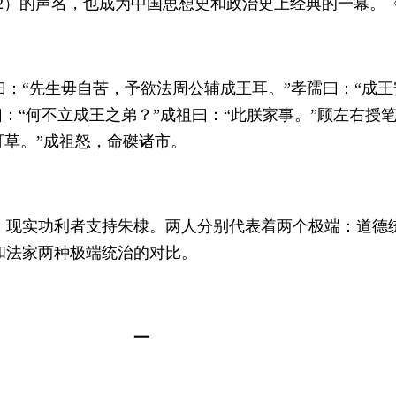
1402）的声名，也成为中国思想史和政治史上经典的一幕
：“先生毋自苦，予欲法周公辅成王耳。”孝孺曰：“成王安
曰：“何不立成王之弟？”成祖曰：“此朕家事。”顾左右授
可草。”成祖怒，命磔诸市。
，现实功利者支持朱棣。两人分别代表着两个极端：道德
和法家两种极端统治的对比。
一