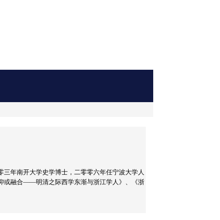
零三年南开大学史学博士，二零零六年任宁波大学人
抑或融合——明清之际西学东渐与浙江学人》、《浙