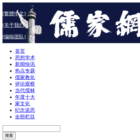
[繁體中文]
[关于我们]
[编辑团队]
首页
思想学术
新闻快讯
热点专题
儒家教化
评论观察
当代儒林
年度十大
家文化
纪念追思
全部栏目
搜索