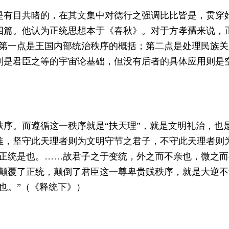
是有目共睹的，在其文集中对德行之强调比比皆是，贯穿
四篇。他认为正统思想本于《春秋》。对于方孝孺来说，
。第一点是王国内部统治秩序的概括；第二点是处理民族
则是君臣之等的宇宙论基础，但没有后者的具体应用则是
序。而遵循这一秩序就是“扶天理”，就是文明礼治，也
推，坚守此天理者则为文明守节之君子，不守此天理者则
？正统是也。……故君子之于变统，外之而不亲也，微之
谁颠覆了正统，颠倒了君臣这一尊卑贵贱秩序，就是大逆
也。”（《释统下》）