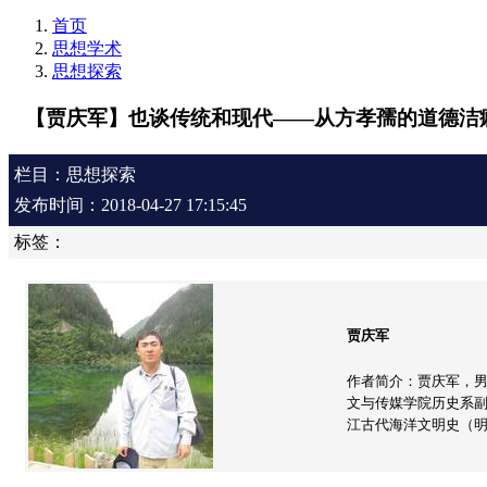
首页
思想学术
思想探索
【贾庆军】也谈传统和现代——从方孝孺的道德洁
栏目：思想探索
发布时间：2018-04-27 17:15:45
标签：
贾庆军
作者简介：贾庆军，
文与传媒学院历史系
江古代海洋文明史（