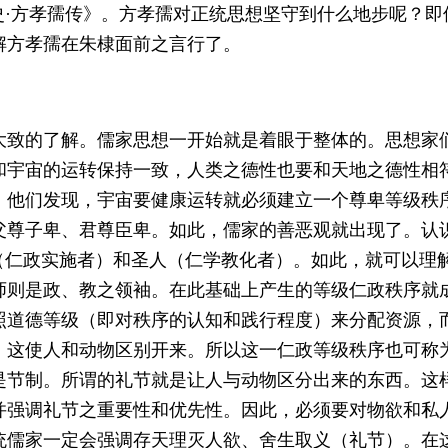
史·方孝孺传》。方孝孺对正统思想坚守到什么地步呢？
解方孝孺在朱棣面前之言行了。
大致的了解。儒家思想一开始就是着眼于整体的。思想家
和宇宙的运转保持一致，人类之德性也要和天地之德性相
。他们发现，宇宙要健康运转就必须建立一个尊卑等级秩
父尊子卑、君尊臣卑。如此，儒家的善恶观就出现了。认
（仁政实施者）和圣人（仁学教化者）。如此，就可以理
师则是政、教之领袖。在此基础上产生的等级仁政秩序就
照道德等级（即对秩序的认知和践行程度）来分配资源，
。这使人和动物区别开来。所以这一仁政等级秩序也可称
是节制。所谓的礼节就是让人与动物区分出来的东西。这
并强调礼节之重要性和优先性。因此，必须要对物欲和私
统儒家一定会强调存天理灭人欲、舍生取义（礼节）。在