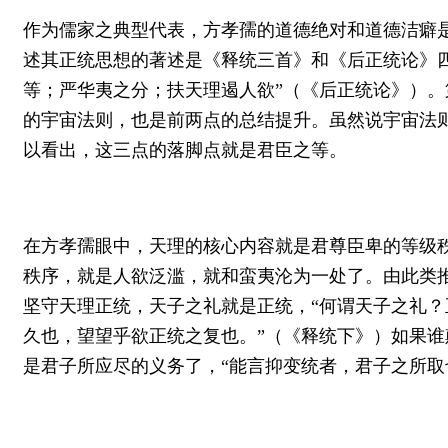
作为儒家之典型代表，方孝孺的道德绝对和道德洁癖
述其正统思想的著述是《释统三首》和《后正统论》
等；严华夷之分；扶天理遏人欲”（《后正统论》）
的宇宙法则，也是前两点的总结提升。虽然说宇宙法
以看出，这三点的落脚点就是君臣之等。
在方孝孺眼中，天理的核心内容就是君尊臣卑的等级秩
秩序，就是人欲泛滥，就和蛮夷沦为一处了。由此类
坚守天理正统，天子之礼就是正统，“何谓天子之礼
久也，望望乎欲正统之复也。”（《释统下》）如果
是君子所应尽的义务了，“能言抑变统者，君子之所取