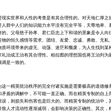
对现实世界和人性的考查是有其合理性的。对天地仁厚之
要人群中人们的知识能力水平没有完全平等，天尊地卑、
好的。父母慈子孙孝、君仁臣忠上下和谐的景象是令人向
征物的恒久感情等需求。团结、友爱、忠诚、勇敢、无私
物质环境带来的虚无、动荡、迷茫和颓废，为人生找到某
家礼治或王治有其合理性。柏拉图的理想国也将王治列为
强调是一致的。
为这一精英统治秩序的完全付诸实施是需要极高的道德修
和矛盾的调解中，不可能一直正确。而在精英专制的自上
错误，则损失和伤害也是巨大的。而精英专制的统治中，
导致人才流动性逐渐减弱，会影响决策的正确性。其次，