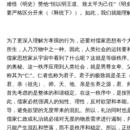
难怪《明史》赞他“恒以明王道、致太平为己任”《明
要严格区分开来（《释统下》）。如此，我们就能理
为了更深入理解方孝孺的行为，还要对儒家思想有个
所生，人乃万物中之一种。因此，人类社会的运转要
儒家思想家从宇宙中看到了什么呢？这就是等级秩序
的奥秘。这一秩序应用到人类社会，就是男尊女卑、
称其为“仁”。仁者也称为君子。君子的极致就是圣王
君、亲（祖先）、师。天、地、亲是生养之源，君、
首先考虑的是整体的和谐稳定。在这一秩序中，是按
此，儒家必然强调人的知性、理性，反对欲望和本能
导，避免欲望的无度带来的混乱。所以，礼治同时也
儒家仁政或礼治就必须对无度的物质需求进行遏制，
只能产生混乱和堕落，而不是秩序和稳定。所以，正