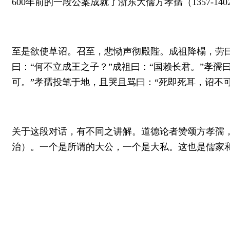
600年前的一段公案成就了浙东大儒方孝孺（1357-
至是欲使草诏。召至，悲恸声彻殿陛。成祖降榻，劳曰
曰：“何不立成王之子？”成祖曰：“国赖长君。”孝孺
可。”孝孺投笔于地，且哭且骂曰：“死即死耳，诏不
关于这段对话，有不同之讲解。道德论者赞颂方孝孺
治）。一个是所谓的大公，一个是大私。这也是儒家