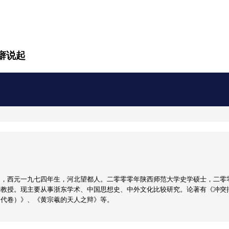
癖说起
男，西元一九七四年生，河北望都人。二零零零年陕西师范大学史学硕士，二零
副教授。现主要从事浙东学术、中国思想史、中外文化比较研究。论著有《冲突
明代卷）》、《黄宗羲的天人之辩》等。