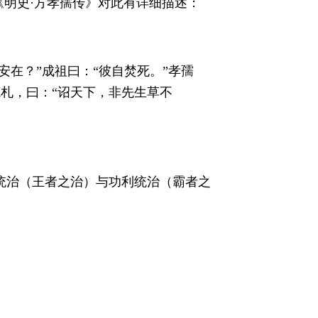
。《明史·方孝孺传》对此有详细描述：
在？”成祖曰：“彼自焚死。”孝孺
笔札，曰：“诏天下，非先生草不
统治（王者之治）与功利统治（霸者之