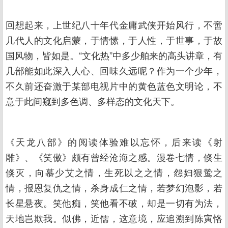
回想起来，上世纪八十年代金庸武侠开始风行，不啻
几代人的文化启蒙，于情愫，于人性，于世事，于故
国风物，皆如是。“文化热”中多少舶来的高头讲章，有
几部能如此深入人心、回味久远呢？作为一个少年，
不久前还奋激于某部电视片中的黄色蓝色文明论，不
意于此间窥到多色调、多样态的文化天下。
《天龙八部》的阅读体验难以忘怀，后来读《射
雕》、《笑傲》颇有曾经沧海之感。漫卷七情，倏生
倏灭，向慕少艾之情，生死以之之情，怨妇狠鸷之
情，报恩复仇之情，杀身成仁之情，若梦幻泡影，若
长星悬夜。笑他痴，笑他看不破，却是一切有为法，
天地岂欺我。似佛，近儒，这意境，应追溯到陈寅恪