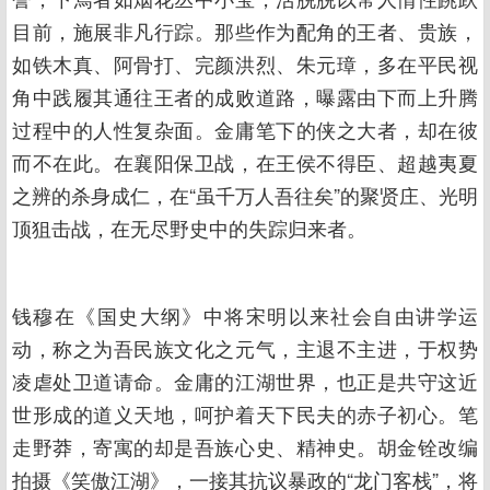
目前，施展非凡行踪。那些作为配角的王者、贵族，
如铁木真、阿骨打、完颜洪烈、朱元璋，多在平民视
角中践履其通往王者的成败道路，曝露由下而上升腾
过程中的人性复杂面。金庸笔下的侠之大者，却在彼
而不在此。在襄阳保卫战，在王侯不得臣、超越夷夏
之辨的杀身成仁，在“虽千万人吾往矣”的聚贤庄、光明
顶狙击战，在无尽野史中的失踪归来者。
钱穆在《国史大纲》中将宋明以来社会自由讲学运
动，称之为吾民族文化之元气，主退不主进，于权势
凌虐处卫道请命。金庸的江湖世界，也正是共守这近
世形成的道义天地，呵护着天下民夫的赤子初心。笔
走野莽，寄寓的却是吾族心史、精神史。胡金铨改编
拍摄《笑傲江湖》，一接其抗议暴政的“龙门客栈”，将