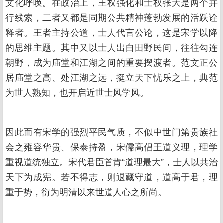
文化呼唤。在政治上，王权强化和士权张大是两个并
行线索，二者又都是同期公共精神蓬勃发展的活跃诠
释者。王者主持公道，士人代言公论，这是宋学以降
的思维主题。其中又以士人出自田野民间，往往勾连
朝野，成为庙堂和江湖之间的重要摆渡者。范文正公
居庙堂之高、处江湖之远，挺立天下忧乐之上，典范
为世人熟知，也开启近世士风学风。
因此而有宋学的强烈平民气质，不似中世门第贵族社
会之雍容华贵、保泰持盈，宋儒高倡王道义理，理学
重视道统独立。宋代君臣首肯“道理最大”，士人以共治
天下为成宪。若不得志，则退藏守道，道高于君，理
重于势，衍为明清以来世道人心之所尚。