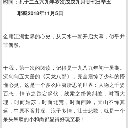
时间：孔子二五六九年岁次戊戌九月廿七日辛丑
耶稣2018年11月5日
金庸江湖世界的心史，从天水一朝开启大幕，似乎并
非偶然。
于我，第一次的阅读，记得是一九八九年初一暑期。
沉甸甸五大册的《天龙八部》，完全震惊了少年的懵
懂心灵。这是一个多么匪夷所思的世界：人物之千姿
百态，情节之跌宕起伏，线索之纷繁纠缠，时而大
理，时而姑苏，时而北荒，时而西陲，天山不惮其
远，中原不吝其深，浪子多情，壮士悲歌，就是一个
呆头呆脑的小和尚都显得好玩至极！