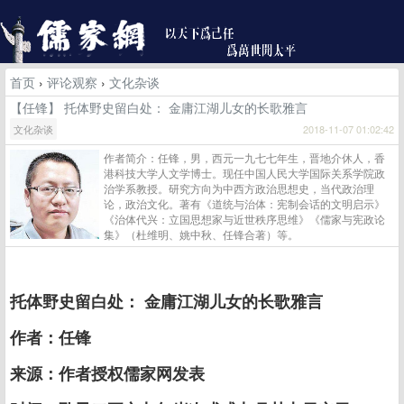
首页
›
评论观察
›
文化杂谈
【任锋】 托体野史留白处： 金庸江湖儿女的长歌雅言
文化杂谈
2018-11-07 01:02:42
作者简介：任锋，男，西元一九七七年生，晋地介休人，香
港科技大学人文学博士。现任中国人民大学国际关系学院政
治学系教授。研究方向为中西方政治思想史，当代政治理
论，政治文化。著有《道统与治体：宪制会话的文明启示》
《治体代兴：立国思想家与近世秩序思维》《儒家与宪政论
集》（杜维明、姚中秋、任锋合著）等。
托体野史留白处： 金庸江湖儿女的长歌雅言
作者：任锋
来源：作者授权儒家网发表