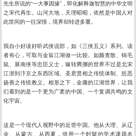
先生所说的“一大事因缘”，即化解释迦智慧的中华文明
之宋代再生。山河大地，天理昭昭，依然是中国人对
此世间的一往深情，境界却转进多重。
我自小好读好听武侠说部，如《三侠五义》系列。读
者有心，可取与金翁江湖做一比较。如颜查散、锦毛
鼠、展南侠等忠臣义士，辗转腾挪的世界不过是北宋
江浙到汴京之东西区域、圣君贤相之传统体制、惩恶
扬善之传统教义。相形之下，金庸的江湖世界，让我
们看到的是一个更为广袤的中国、一个复调共鸣的文
化宇宙。
这是一个现代人视野中的近世中国。他从大理、从辽
金、从蒙古、从西夏，借用一个时髦的学术课题名