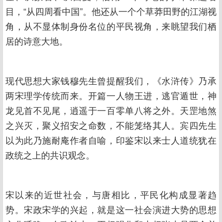
目，“从四周看中国”。他还从一个个草莽田野的江湖视
角，从不显体制身份名位的平民视角，来眺望我们栖
居的诗意大地。
现代思想大家钱穆先生曾提醒我们，《水浒传》乃承
两宋理学传统而来。开篇一人物王进，逃官遁世，神
龙见首不见尾，逍遥于一百零单八将之外。天罡地煞
之兴灭，聚义招安之命数，不能笼络其人。宾四先生
以为此乃施耐庵作者自喻，印鉴宋以来士人道统犹在
政统之上的共识观念。
宋以来的近世社会，与唐相比，平民化构成显著趋
势。宋政宋学的兴起，就是这一社会演进大势的思想