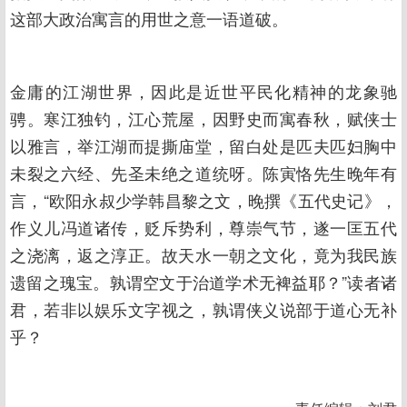
这部大政治寓言的用世之意一语道破。
金庸的江湖世界，因此是近世平民化精神的龙象驰
骋。寒江独钓，江心荒屋，因野史而寓春秋，赋侠士
以雅言，举江湖而提撕庙堂，留白处是匹夫匹妇胸中
未裂之六经、先圣未绝之道统呀。陈寅恪先生晚年有
言，“欧阳永叔少学韩昌黎之文，晚撰《五代史记》，
作义儿冯道诸传，贬斥势利，尊崇气节，遂一匡五代
之浇漓，返之淳正。故天水一朝之文化，竟为我民族
遗留之瑰宝。孰谓空文于治道学术无裨益耶？”读者诸
君，若非以娱乐文字视之，孰谓侠义说部于道心无补
乎？