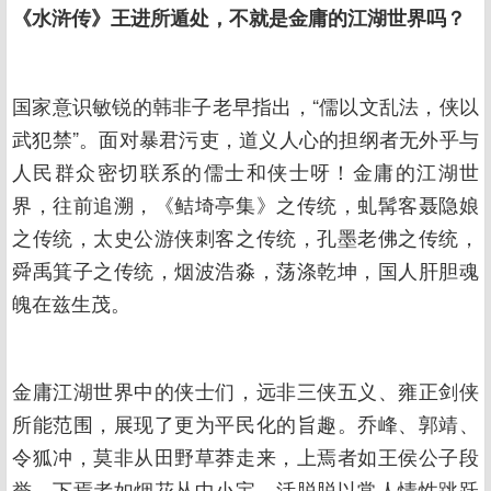
《水浒传》王进所遁处，不就是金庸的江湖世界吗？
国家意识敏锐的韩非子老早指出，“儒以文乱法，侠以
武犯禁”。面对暴君污吏，道义人心的担纲者无外乎与
人民群众密切联系的儒士和侠士呀！金庸的江湖世
界，往前追溯，《鲒埼亭集》之传统，虬髯客聂隐娘
之传统，太史公游侠刺客之传统，孔墨老佛之传统，
舜禹箕子之传统，烟波浩淼，荡涤乾坤，国人肝胆魂
魄在兹生茂。
金庸江湖世界中的侠士们，远非三侠五义、雍正剑侠
所能范围，展现了更为平民化的旨趣。乔峰、郭靖、
令狐冲，莫非从田野草莽走来，上焉者如王侯公子段
誉，下焉者如烟花丛中小宝，活脱脱以常人情性跳跃