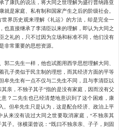
承了康氏的说法，将大同之世理解为盛行普纳路亚
康就是家庭、私有制和国家产生之后的阶级社会。
西方世界历史观来理解《礼运》的方法，却是完全一
，也直接继承了李清臣以来的理解，即认为大同之
臣之礼的，只不过因为立场和标准不同，他们没有
是非常重要的思想资源。
、郭二先生一样，他也试图用西学思想理解大同、
着孔子类似于民主制的理想，而其经济方面的平等
但牟先生有一点不仅与二先生不同，且与李清臣以
亲其亲，不独子其子”指的是没有家庭，因而没有父
之意？二先生也已经清楚地意识到了这个困难，康
窜入。但牟先生只是认为，这是配合经济、政治上平
》中从来没有说过大同之世要取消家庭，“不独亲其
子其子。张横渠曾说：“既曰不独亲亲、子子，则固