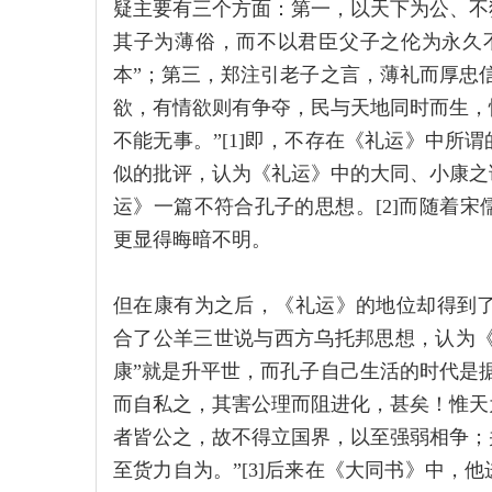
疑主要有三个方面：第一，以天下为公、不
其子为薄俗，而不以君臣父子之伦为永久
本”；第三，郑注引老子之言，薄礼而厚忠
欲，有情欲则有争夺，民与天地同时而生，
不能无事。”[1]即，不存在《礼运》中所
似的批评，认为《礼运》中的大同、小康之
运》一篇不符合孔子的思想。[2]而随着
更显得晦暗不明。
但在康有为之后，《礼运》的地位却得到了空
合了公羊三世说与西方乌托邦思想，认为《礼
康”就是升平世，而孔子自己生活的时代是
而自私之，其害公理而阻进化，甚矣！惟天
者皆公之，故不得立国界，以至强弱相争；
至货力自为。”[3]后来在《大同书》中，