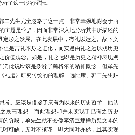
入分析了这一段的逻辑。
、郭二先生完全忽略了这一点，非常牵强地附会于西
的主题是“礼”，因而非常深入地分析其中所描述的
具定形之发展。在此发展中，有礼以运之。故下文
此不但是言礼本身之进化，而实是由礼之运以观历史
之价值观念。如是，礼之运即是历史之精神表现观
[7]此说应该是杂糅了黑格尔的精神概念，但牟先
《礼运》研究传统的的理解，远比康、郭二先生贴
思考。应该是借鉴了康有为以来的历史哲学，他认
道之最高理想，而此理想却并未实现于已有之历史
有的阶段，牟先生就不会像李清臣那样质疑文本的
无时可缺，无时不须谨，即大同时亦然，且其实现