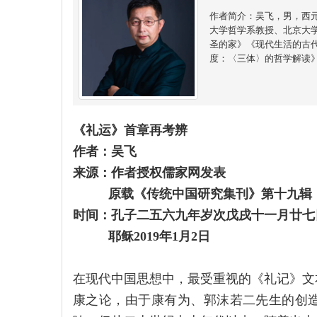
作者简介：吴飞，男，西
大学哲学系教授、北京大
圣的家》《现代生活的古代
度：〈三体〉的哲学解读
《礼运》首章再考辨
作者：吴飞
来源：作者授权儒家网发表
原载《传统中国研究集刊》第十九辑
时间：孔子二五六九年岁次戊戌十一月廿七
耶稣2019年1月2日
在现代中国思想中，最受重视的《礼记》文
康之论，由于康有为、郭沫若二先生的创