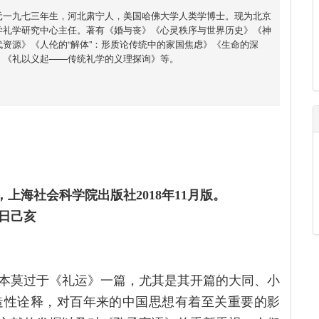
元一九七三年生，河北肃宁人，美国哈佛大学人类学博士。现为北京
学礼学研究中心主任。著有《婚与丧》《心灵秩序与世界历史》《神
资源》《人伦的“解体”：形质论传统中的家国焦虑》《生命的深
》《礼以义起——传统礼学的义理探询》等。
，上海社会科学院出版社2018年11月版。
日己亥
本莫过于《礼运》一篇，尤其是其开篇的大同、小
造性诠释，对百年来的中国思想有着至关重要的影