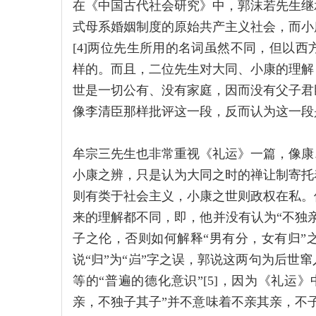
在《中国古代社会研究》中，郭沫若先生继
式母系婚姻制度的原始共产主义社会，而小
[4]两位先生所用的名词虽然不同，但以
样的。而且，二位先生对大同、小康的理解
世是一切公有、没有家庭，因而没有父子君
像李清臣那样批评这一段，反而认为这一段
牟宗三先生也非常重视《礼运》一篇，像康
小康之辨，只是认为大同之时的禅让制寄托
则有类于社会主义，小康之世则政权在私。
来的理解都不同，即，他并没有认为“不独
子之伦，否则如何解释“男有分，女有归”
说“归”为“岿”字之误，郭说这两句为后世
等的“普遍的德化意识”[5]，因为《礼运
亲，不独子其子”并不意味着不亲其亲，不