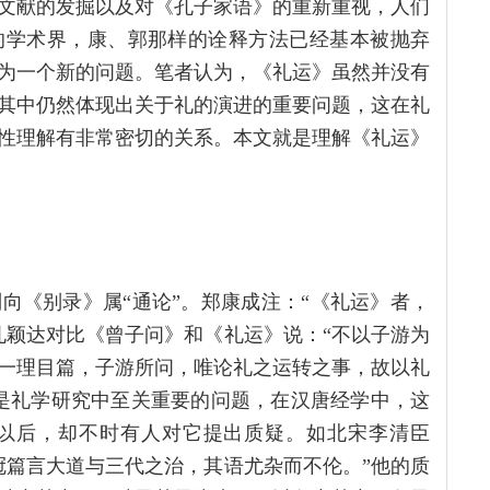
文献的发掘以及对《孔子家语》的重新重视，人们
的学术界，康、郭那样的诠释方法已经基本被抛弃
为一个新的问题。笔者认为，《礼运》虽然并没有
其中仍然体现出关于礼的演进的重要问题，这在礼
性理解有非常密切的关系。本文就是理解《礼运》
向《别录》属“通论”。郑康成注：“《礼运》者，
孔颖达对比《曾子问》和《礼运》说：“不以子游为
一理目篇，子游所问，唯论礼之运转之事，故以礼
是礼学研究中至关重要的问题，在汉唐经学中，这
以后，却不时有人对它提出质疑。如北宋李清臣
冠篇言大道与三代之治，其语尤杂而不伦。”他的质