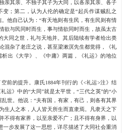
独亲其亲、不独子其子为大同，以各亲其亲、各子
不变；第二，认为人伦的确定是“起兵作谋贼乱之
信。他自己认为：“有天地则有生民，有生民则有情
情欲与民同时而生，事与情欲同时而生，故虽太古
谓的大同之世，礼与天地并。其后陆续有学者给出类
论混杂了老庄之说，甚至梁漱溟先生都觉得，《礼
宋儒析出《大学》、《中庸》两篇，《礼运》的地位
前的提升。康氏1884年刊行的《<礼运>注》结
运》中的“大同”就是太平世，“三代之英”的“小
据乱世。他说：“夫有国，有家，有己，则各有其界
为生人之本，人人皆天所生而直隶焉。凡隶天之下
并不得有家界，以至亲爱不广；且不得有身界，以
他进一步发展了这一思想，详尽描述了大同社会重消