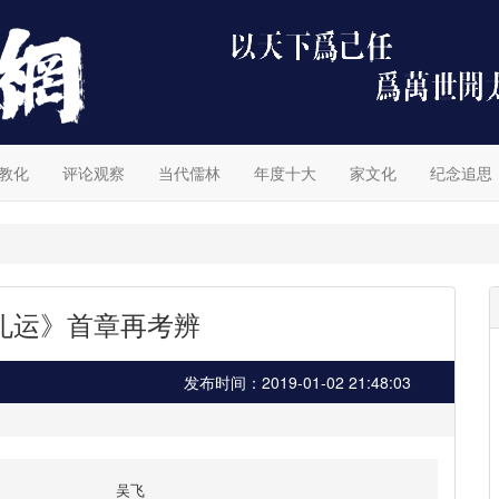
教化
评论观察
当代儒林
年度十大
家文化
纪念追思
礼运》首章再考辨
发布时间：2019-01-02 21:48:03
吴飞