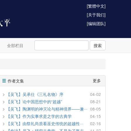
[繁體中文]
[关于我们]
[编辑团队]
全部栏目
搜索
更多
作者文集
【吴飞】吴承仕《三礼名物》序
04-02
【吴飞】论中国思想中的“超越”
08-21
【吴飞】陶渊明的神灭论与精神境界——兼···
08-05
【吴飞】作为实事求是之学的古典学
04-15
【吴飞】由祭礼尚质看巫史传统的超越性···
02-16
【专访】吴飞：研究古典学，不是为了复古
11-27