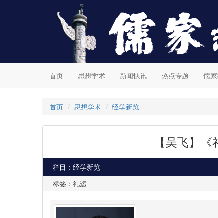
首页
思想学术
新闻快讯
热点专题
儒家
首页
思想学术
经学新览
【吴飞】《
栏目：经学新览
标签：礼运