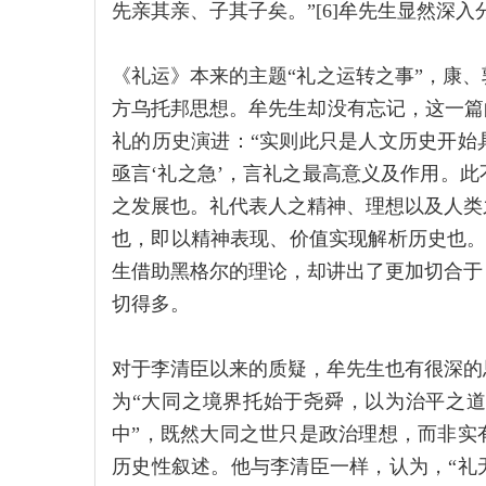
先亲其亲、子其子矣。”[6]牟先生显然深
《礼运》本来的主题“礼之运转之事”，康
方乌托邦思想。牟先生却没有忘记，这一篇
礼的历史演进：“实则此只是人文历史开始
亟言‘礼之急’，言礼之最高意义及作用。
之发展也。礼代表人之精神、理想以及人类
也，即以精神表现、价值实现解析历史也。”
生借助黑格尔的理论，却讲出了更加切合于
切得多。
对于李清臣以来的质疑，牟先生也有很深的
为“大同之境界托始于尧舜，以为治平之
中”，既然大同之世只是政治理想，而非实
历史性叙述。他与李清臣一样，认为，“礼