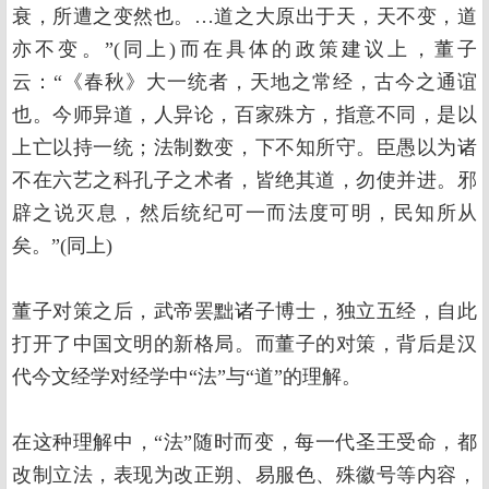
衰，所遭之变然也。…道之大原出于天，天不变，道
亦不变。”(同上)而在具体的政策建议上，董子
云：“《春秋》大一统者，天地之常经，古今之通谊
也。今师异道，人异论，百家殊方，指意不同，是以
上亡以持一统；法制数变，下不知所守。臣愚以为诸
不在六艺之科孔子之术者，皆绝其道，勿使并进。邪
辟之说灭息，然后统纪可一而法度可明，民知所从
矣。”(同上)
董子对策之后，武帝罢黜诸子博士，独立五经，自此
打开了中国文明的新格局。而董子的对策，背后是汉
代今文经学对经学中“法”与“道”的理解。
在这种理解中，“法”随时而变，每一代圣王受命，都
改制立法，表现为改正朔、易服色、殊徽号等内容，