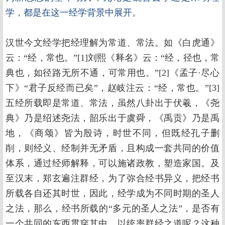
学，都是在这一经学背景中展开。
汉世今文经学把经理解为常道、常法。如《白虎通》
云：“经，常也。”[1]刘熙《释名》云：“经，径也，常
典也，如径路无所不通，可常用也。”[2]《孟子·尽心
下》“君子反经而已矣”，赵岐注云：“经，常也。”[3]
五经所载即是常道、常法，虽然八卦出于伏羲，《尧
典》乃是绍述尧法，韶乐出于虞舜，《禹贡》乃是禹
地，《商颂》皆为殷诗，时世不同，但既经孔子删
削，则经义、经制并无矛盾，且构成一套共同的价值
体系，通过经师解释，可以施诸政教，塑造家国。及
至汉末，郑玄遍注群经，为了弥合经书异义，把经书
所载各自还其时世，因此，经学成为不同时期的圣人
之法，那么，经书所载的“多元的圣人之法”，是否有
一个共同的东西贯穿其中，以统率群经之道呢？这种