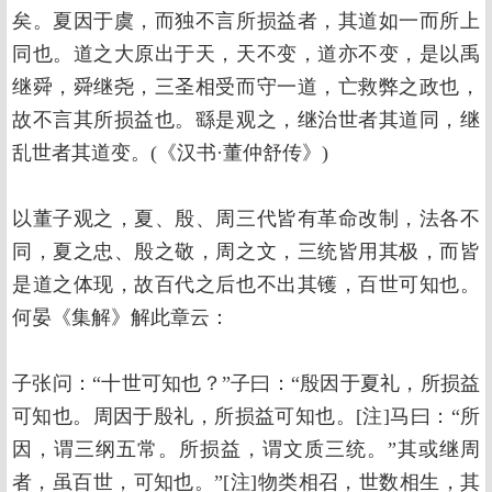
矣。夏因于虞，而独不言所损益者，其道如一而所上
同也。道之大原出于天，天不变，道亦不变，是以禹
继舜，舜继尧，三圣相受而守一道，亡救弊之政也，
故不言其所损益也。繇是观之，继治世者其道同，继
乱世者其道变。(《汉书·董仲舒传》)
以董子观之，夏、殷、周三代皆有革命改制，法各不
同，夏之忠、殷之敬，周之文，三统皆用其极，而皆
是道之体现，故百代之后也不出其镬，百世可知也。
何晏《集解》解此章云：
子张问：“十世可知也？”子曰：“殷因于夏礼，所损益
可知也。周因于殷礼，所损益可知也。[注]马曰：“所
因，谓三纲五常。所损益，谓文质三统。”其或继周
者，虽百世，可知也。”[注]物类相召，世数相生，其