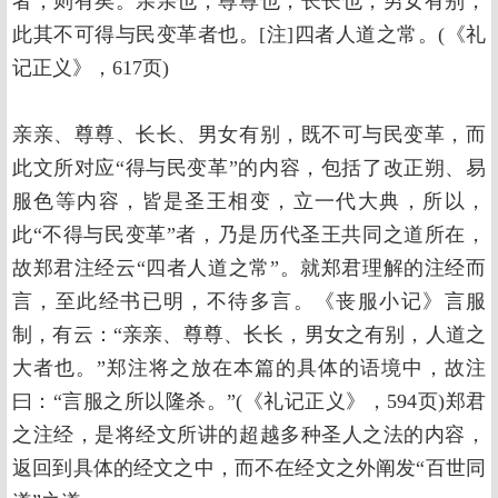
者，则有矣。亲亲也，尊尊也，长长也，男女有别，
此其不可得与民变革者也。[注]四者人道之常。(《礼
记正义》，617页)
亲亲、尊尊、长长、男女有别，既不可与民变革，而
此文所对应“得与民变革”的内容，包括了改正朔、易
服色等内容，皆是圣王相变，立一代大典，所以，
此“不得与民变革”者，乃是历代圣王共同之道所在，
故郑君注经云“四者人道之常”。就郑君理解的注经而
言，至此经书已明，不待多言。《丧服小记》言服
制，有云：“亲亲、尊尊、长长，男女之有别，人道之
大者也。”郑注将之放在本篇的具体的语境中，故注
曰：“言服之所以隆杀。”(《礼记正义》，594页)郑君
之注经，是将经文所讲的超越多种圣人之法的内容，
返回到具体的经文之中，而不在经文之外阐发“百世同