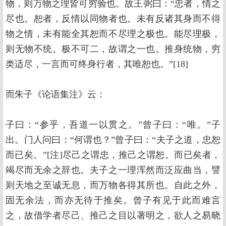
物，则万物之理皆可穷验也。故王弼曰：“忠者，情之
尽也。恕者，反情以同物者也。未有反诸其身而不得
物之情，未有能全其恕而不尽理之极也。能尽理极，
则无物不统。极不可二，故谓之一也。推身统物，穷
类适尽，一言而可终身行者，其唯恕也。”[18]
而朱子《论语集注》云：
子曰：“参乎，吾道一以贯之。”曾子曰：“唯。”子
出。门人问曰：“何谓也？”曾子曰：“夫子之道，忠恕
而已矣。”[注]尽己之谓忠，推己之谓恕。而已矣者，
竭尽而无余之辞也。夫子之一理浑然而泛应曲当，譬
则天地之至诚无息，而万物各得其所也。自此之外，
固无余法，而亦无待于推矣。曾子有见于此而难言
之，故借学者尽己、推己之目以著明之，欲人之易晓