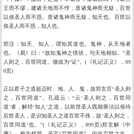
王而不缪，建诸天地而不悖，质诸鬼神而无疑，百世
以俟圣人而不惑。质诸鬼神而无疑，知天也。百世以
俟圣人而不惑，知人也。
郑注：知天、知人，谓知其道也。鬼神，从天地者
也。《易》曰：“故知鬼神之情状，与天地相似。”圣
人则之，百世同道。徵或为“证”。(《礼记正义》，89
8页)
正以君子之道超迈时、地、人、鬼，故郑玄言“圣人则
之，百世同道”。孔疏云：“云‘圣人则之，百世同
道’者，解经‘知人’之道，以前世圣人既能垂法以俟待
后世圣人，是识知圣人之道百世不殊，故‘圣人则之，
百世同道’也。”(《礼记正义》，899页)郑玄解《中
庸》，极为精简，虽言“百世同道”，但此百世之文，