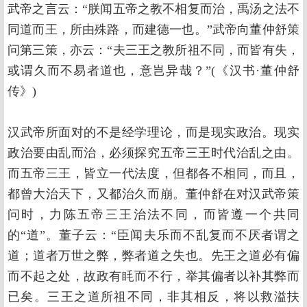
武帝之言云：“朕闻五帝之教不相复而治，禹汤之法不
同道而王，所由殊路，而建德一也。”武帝向董仲舒策
问第三策，亦云：“夫三王之教所祖不同，而皆有失，
或谓久而不易者道也，意岂异哉？”(《汉书·董仲舒
传》)
汉武帝所面对的不是经学理论，而是现实政治。现实
政治要由乱而治，必须探究五帝三王时代治乱之由。
而五帝三王，皆立一代法度，但都各不相同，而且，
都曾大治天下，又都治久而崩。董仲舒在对汉武帝策
问时，力陈五帝三王治法不同，而皆遵一个共同
的“道”。董子云：“臣闻夫乐而不乱复而不厌者谓之
道；道者万世之弊，弊者道之失也。先王之道必有偏
而不起之处，故政有眊而不行，举其偏者以补其弊而
已矣。三王之道所祖不同，非其相反，将以救溢扶