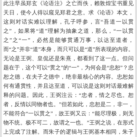
此注早虽郑玄《论语注》之亡而佚，赖敦煌宝书重见
天日，使今人得以窥见郑君之意。求《论语》本文，
这则对话实难以理解，孔子呼参，言“吾道一以贯
之”，如果将“道”理解为抽象之道，那么，“一以贯
之”之“一”，必然是能够贯通万事，以达至道者，
而“之”并非“道”本身，而只可以是“道”所表现的内容。
无论是王弼、皇侃还是朱熹，都看到了这一点。但问
题在于，这个可以“贯之”的“一”，为何会是“忠恕”？忠
恕之德，在夫子之德中，绝非最核心的内容。忠恕如
何有通贯性，并且达至道，可以说是这则对话最难解
释的问题。因此，王弼注云：“忠者，情之尽也。恕
者，反情以同物者也。”但若如此，忠恕是二，非一，
不能符合“一以贯之”，故王弼又云：“能尽理极，则无
物不统。极不可二，故谓之一也。”王弼之说，在形式
上完成了注解。而朱子的逻辑与王弼基本相同，朱子