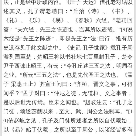
法，正是经中所载内容。《庄子·天运》借孔老对话以
述其义，孔子谓老聃曰：“丘治《诗》、《书》、
《礼》、《乐》、《易》、《春秋》六经。”老聃回
答：“夫六经，先王之陈迹也，岂其所以迹哉。”[9]说
六经是“先王之陈迹”，即是先王之“法”已行，惟有历
史遗存见于此文献之中。《史记·孔子世家》载孔子周
游列国至楚，楚昭王将以书社地七百里封孔子，楚令
尹子西谏止昭王，有云：“今孔丘述三五之法，明周召
之业。”所云“三五之法”，也是先代圣王之法也。《孟
子·梁惠王上》齐宣王问曰：“齐桓、晋文之事，可得
闻乎？”孟子对曰：“仲尼之徒，无道桓、文之事者，
是以后世无传焉。臣未之闻也。”赵岐注云：“孔子之
门徒，颂述宓戲以来，至文、武、周公之法制耳。”[1
0]依赵岐之见，孔子及门徒所述者之所以自伏羲始，
以《易》始于伏羲，之所以至于周公，以诸经皆多有