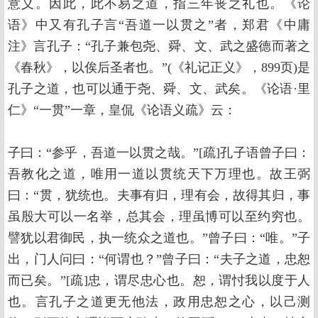
意义。因此，此不易之道，指三年丧之礼也。《论
语》中又有孔子言“吾道一以贯之”者，郑君《中庸
注》言孔子：“孔子兼包尧、舜、文、武之盛德而著之
《春秋》，以俟后圣者也。”(《礼记正义》，899页)是
孔子之道，也可以通于尧、舜、文、武矣。《论语·里
仁》“一贯”一章，皇侃《论语义疏》云：
子曰：“参乎，吾道一以贯之哉。”[疏]孔子语曾子曰：
吾教化之道，唯用一道以贯统天下万理也。故王弼
曰：“贯，犹统也。夫事有归，理有会，故得其归，事
虽殷大可以一名举，总其会，理虽博可以至约穷也。
譬犹以君御民，执一统众之道也。”曾子曰：“唯。”子
出，门人问曰：“何谓也？”曾子曰：“夫子之道，忠恕
而已矣。”[疏]忠，谓尽忠心也。恕，谓忖我以度于人
也。言孔子之道更无他法，政用忠恕之心，以己测