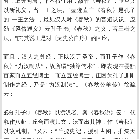
时，上无明君，下不得任用，故作《春秋》，垂空文
以断礼义，当一王之法。”壶遂直言《春秋》是孔子
的“一王之法”，最见汉人对《春秋》的普遍认识。应
劭《风俗通义》云孔子“制《春秋》之义，著王者之
法。”[7]其说正是对《太史公自序》的回应。
而且，汉人之尊经，正以汉无圣帝，而孔子作《春
秋》“为汉制法”，故所谓“独尊儒术”，即表现在罢黜
百家而立五经博士，而立五经博士，正因为孔子删削
制作之经，乃是“为汉制法”。《春秋公羊传》徐疏
云：
必知孔子制《春秋》以授汉者。案《春秋说》云：“伏
羲作八卦，丘合而演其文，渎而出其神，作《春秋》
以改乱制。”又云：“丘揽史记，援引古图，推集天