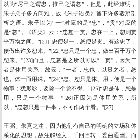
以为“尽己之谓忠，推己之谓恕”，但是，此经难明，
朱子弟子多方问难，故《朱子语类》留下许多驳辨剖
析之语。朱子以为“一”对应的是“忠”，“贯”对应的
是“恕”，《语类》云：“忠恕一贯。忠在一上，恕则贯
乎万物之间。”[21]“忠便是一，恕便是贯。有这忠了，
便做出许多恕来。”[22]“忠只是一个忠，做出百千万个
恕来。”[23]而且，忠恕是之所以可以“一贯”，因为二
者是体用关系，故云：“一者，忠也；以贯之者，恕
也。体一而用殊。”[24]“忠、恕只是体、用，便是一个
物事；犹形影，要除一个除不得。”[25]“忠是体，恕是
用，只是一个物事。”[26]正因为是体用关系，所
以，“忠恕只是一件事，不可作两个看。”[27]
王弼、朱熹之注，因为他们有自己的明确的立场和体
系化的思想，故注解经文，千回百转，委曲通幽。而