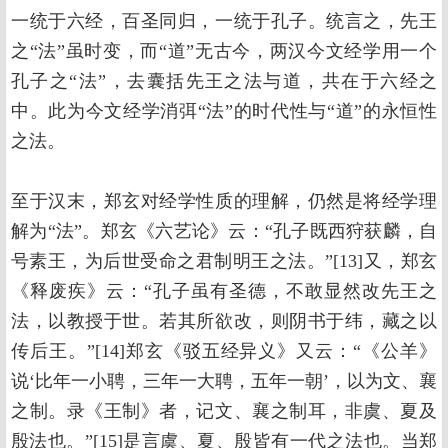
一统于六经，百圣同归，一统于孔子。统言之，先王
之“法”虽时变，而“道”无古今，两汉今文经学用一个
孔子之“法”，去囊括先王之法与道，共在于六经之
中。此为今文经学消弭“法”的时代性与“道”的永恒性
之法。
至于汉末，郑玄对经学性质的理解，仍然是将经学理
解为“法”。郑玄《六艺论》云：“孔子既西狩获麟，自
号素王，为后世受命之君制明王之法。”[13]又，郑玄
《释废疾》云：“孔子虽有圣德，不敢显然改先王之
法，以教授于世。若其所欲改，则阴书于纬，藏之以
传后王。”[14]郑玄《驳五经异义》又云：“《公羊》
说‘比年一小聘，三年一大聘，五年一朝’，以为文、襄
之制。录《王制》者，记文、襄之制耳，非虞、夏及
殷法也。”[15]是言虞、夏、殷皆有一代之法也。当郑