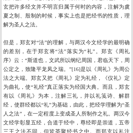
玄把许多经文并不明言归属于何时的内容，注解为虞
夏之制、殷制的时候，事实上也是把经书的性质，理
解为圣人之法。
但是，郑玄对“法”的理解，与两汉今文经学的最明确
的差别，在于郑玄将“法”落实为“礼”。郑玄《周礼
序》云：“斯道也，文武所以纲纪周国，君临天下，周
公定之，致隆平龙凤之瑞。”[16]是以《周礼》为周公
法之大端。郑玄又把《周礼》定为礼经，《仪礼》定
为曲礼，使“礼经”真正落实为经国大典。而且，郑玄
有以《周礼》为本，注解三礼，并以礼笺诗、解群
经，使群经都以“礼”为基础，由此，把经学理解为“圣
人之法”，在一定程度上变成圣人所制作之礼。两汉今
文经学彰显五经，合道于经中，尊经即是崇道，五帝
三王之法不同，但皆荟聚经书之中。而郑玄以礼注