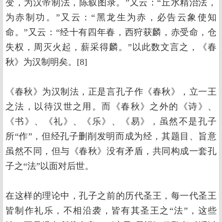
变，为汉帝制法，陈叙图录。”又云：“丘水精治法，
为赤制功。”又云：“黑龙生为赤，必告云象使知
命。”又云：“经十有四年春，西狩获麟，赤受命，仓
失权，周灭火起，薪采得麟。”以此数文言之，《春
秋》为汉制明矣。[8]
《春秋》为汉制法，正是言孔子作《春秋》，立一王
之法，以待汉世之用。而《春秋》之外的《诗》、
《书》、《礼》、《乐》、《易》，虽然不是孔子
所“作”，但经孔子删削发明而成为经，其题目、旨意
虽然不同，但与《春秋》没有矛盾，共同构成一套孔
子之“法”以面对后世。
在这样的理论中，孔子之前的历代圣王，每一代圣王
皆制作礼乐，不相沿袭，皆有其圣王之“法”，这些