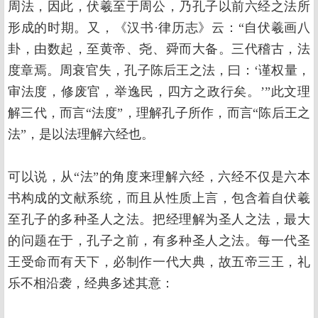
周法，因此，伏羲至于周公，乃孔子以前六经之法所
形成的时期。又，《汉书·律历志》云：“自伏羲画八
卦，由数起，至黄帝、尧、舜而大备。三代稽古，法
度章焉。周衰官失，孔子陈后王之法，曰：‘谨权量，
审法度，修废官，举逸民，四方之政行矣。’”此文理
解三代，而言“法度”，理解孔子所作，而言“陈后王之
法”，是以法理解六经也。
可以说，从“法”的角度来理解六经，六经不仅是六本
书构成的文献系统，而且从性质上言，包含着自伏羲
至孔子的多种圣人之法。把经理解为圣人之法，最大
的问题在于，孔子之前，有多种圣人之法。每一代圣
王受命而有天下，必制作一代大典，故五帝三王，礼
乐不相沿袭，经典多述其意：