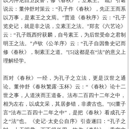
以为仲尼自卫反鲁，修《春秋》，立素王。”疏广引诸
说云：董仲舒对策云：“孔子作《春秋》，先正王而系
以万事，是素王之文焉。”贾逵《春秋序》云：“孔子
览史记，就是非之说，立素王之法。”郑玄《六艺论》
云：“孔子既西狩获麟，自号素王，为后世受命之君制
明王之法。”卢钦《公羊序》云：“孔子自因鲁史记而
修《春秋》，制素王之道。”[5]这都是在“法”的意义上
理解经学。
而对《春秋》一经，为孔子之立法，更是汉世之通
论。董仲舒《春秋繁露·玉杯》云：“《春秋》论十二
世之事，人道浃而王道备。法布二百四十二年之中，
相为左右，以成文采，其居参错，非袭古也。”[6]董子
言“法布二百四十二年之中”，是把《春秋》看成孔子
之“法”也。《史记·太史公自序》引壶遂曰：“孔子之