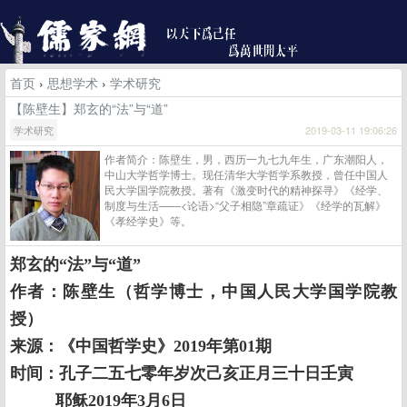
首页
›
思想学术
›
学术研究
【陈壁生】郑玄的“法”与“道”
学术研究
2019-03-11 19:06:26
作者简介：陈壁生，男，西历一九七九年生，广东潮阳人，
中山大学哲学博士。现任清华大学哲学系教授，曾任中国人
民大学国学院教授。著有《激变时代的精神探寻》《经学、
制度与生活——<论语>“父子相隐”章疏证》《经学的瓦解》
《孝经学史》等。
郑玄的
“法”与“道”
作者：
陈壁生（哲学博士，中国人民大学国学院教
授）
来源：《中国哲学史》2019年第01期
时间：孔子二五七零年岁次己亥正月三十日壬寅
耶稣2019年3月6日