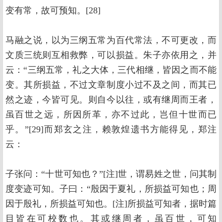
变有常，故可预知。[28]
马融之说，以为三纲五常为百代常法，不可更改，而
文质三统则互相救弊，可以损益。朱子亦依用之，并
云：“三纲五常，礼之大体，三代相继，皆因之而不能
变。其所损益，不过文章制度小过不及之间，而其已
然之迹，今皆可见。则自今以往，或有继周而王者，
虽百世之远，所因所革，亦不过此，岂但十世而已
乎。”[29]而郑玄之注，赖敦煌遗书方能得见，郑注
云：
子张问：“十世可知也？”[注]世，谓易姓之世，问其制
度变迹可知。子曰：“殷因于夏礼，所损益可知也；周
因于殷礼，所损益可知也。[注]所损益可知者，据时篇
目皆在可校数也。其或继周者，虽百世，可知