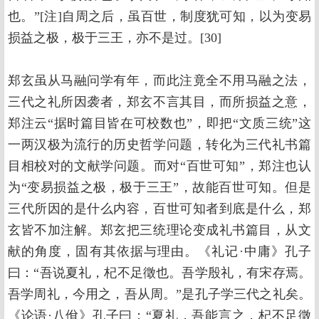
也。”[注]自周之后，虽百世，制度犹可知，以为变易
损益之极，极于三王，亦不是过。[30]
郑玄虽从马融问学有年，而此注竟全不用马融之法，
三代之礼所因袭者，郑玄不言其目，而所损益之意，
郑注云“据时篇目皆在可校数也”，即把“文质三统”这
一两汉极为流行的历史哲学问题，转化为三代礼书篇
目相校对的文献学问题。而对“百世可知”，郑注也认
为“变易损益之极，极于三王”，故能百世可知。但是
三代所因的是什么内容，百世可知者到底是什么，郑
玄皆不加注解。郑玄把三统理论变成礼书篇目，从文
献的角度，固有其依据与理由。《礼记·中庸》孔子
曰：“吾说夏礼，杞不足徵也。吾学殷礼，有宋存焉。
吾学周礼，今用之，吾从周。”是孔子学三代之礼矣。
《论语·八佾》孔子曰：“夏礼，吾能言之，杞不足徵