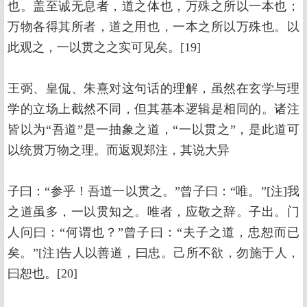
也。盖至诚无息者，道之体也，万殊之所以一本也；
万物各得其所者，道之用也，一本之所以万殊也。以
此观之，一以贯之之实可见矣。[19]
王弼、皇侃、朱熹对这句话的理解，虽然在玄学与理
学的立场上截然不同，但其基本逻辑是相同的。诸注
皆以为“吾道”是一抽象之道，“一以贯之”，是此道可
以统贯万物之理。而返观郑注，其说大异
子曰：“参乎！吾道一以贯之。”曾子曰：“唯。”[注]我
之道虽多，一以贯知之。唯者，应敬之辞。子出。门
人问曰：“何谓也？”曾子曰：“夫子之道，忠恕而已
矣。”[注]告人以善道，曰忠。己所不欲，勿施于人，
曰恕也。[20]