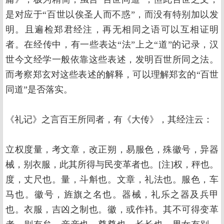
是对应于“百世以俟圣人而不惑”，而没有特别加以发
明。且遍检郑君经注，再无相同之语可以互相证明
者。在经传中，有一些表达“法”上之“道”的记录，汉
世今文经学一般依靠这些表述，发明百世所同之法。
而考察郑玄对这些表述的解释，可以理解郑玄的“百世
同道”是否落实。
《礼记》之言百王所同者，有《大传》，其经注云：
立权度量，考文章，改正朔，易服色，殊徽号，异器
械，别衣服，此其所得与民变革者也。[注]权，秤也。
度，丈尺也。量，斗斛也。文章，礼法也。服色，车
马也。徽号，旌旗之名也。器械，礼乐之器及兵甲
也。衣服，吉凶之制也。徽，或作袆。其不可得变革