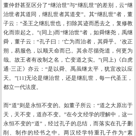
董仲舒甚至区分了“继治世”与“继乱世”的差别，云“继
治世者其道同，继乱世者其道变”。其“继乱世”者，董
子云：“圣王之继乱世也，扫除其迹而悉去之，复修教
化而崇起之。”(同上)而“继治世”者，如舜继尧，禹继
舜，董子云：“孔子曰：‘亡为而治者，其舜乎。’改正
朔，易服色，以顺天命而已。其余尽循尧道，何更为
哉。故王者有改制之名，亡变道之实。”(同上)《白虎
通·三正》亦云：“是以舜、禹虽继太平，犹宜改以应
天。”[11]无论是继治世，还是继乱世，每一代圣王，
都立一代法度。
而“道”则是永恒不变的。如董子所云：“道之大原出于
天，天不变，道亦不变。”在今文经学的理解中，这一
永恒不变的“道”，经过孔子的总结，而落实在孔子删
削、制作的经书之中。两汉经学特重孔子作为“素