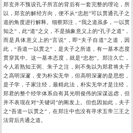
郑玄并不预设孔子所言的背后有一套完整的理论，所
以，郑玄的解经方向，便不从“忠恕”可以贯通孔子之
道的角度进行解释。细察郑注，“我之道虽多，一以贯
知之”，此“道”之义，不是抽象意义上的“孔子之道”，
而是具体意义上的“言说”，即“夫子自道”之道，因
此，“吾道一以贯之”，是夫子之所道，有一基本态度
贯穿其中。这一基本态度，就是“忠恕”。郑注久亡，
今人若熟知王弼、朱子之注，则不免以为郑君将夫子
之高明深邃，变为朴实无华，但高明深邃的是思想，
是子学，子家注经，最精此法，朴实无华才是注经，
郑君的整个经学体系自有其光明俊伟的深谋远虑，但
并不表现在对“关键词”的阐发上。但也因如此，夫子
之“吾道一以贯之”，在郑注中也没有寻求五帝三王之
法背后共通之道。