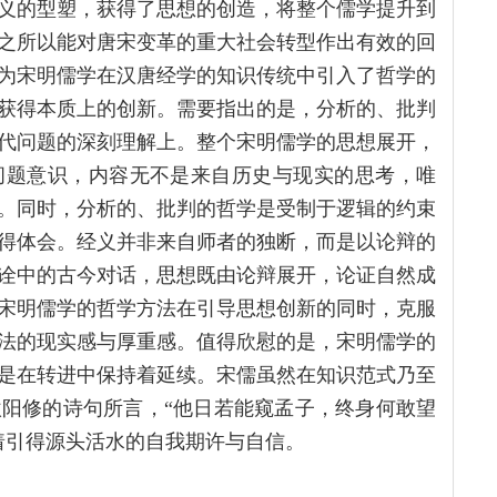
义的型塑，获得了思想的创造，将整个儒学提升到
之所以能对唐宋变革的重大社会转型作出有效的回
为宋明儒学在汉唐经学的知识传统中引入了哲学的
获得本质上的创新。需要指出的是，分析的、批判
代问题的深刻理解上。整个宋明儒学的思想展开，
问题意识，内容无不是来自历史与现实的思考，唯
。同时，分析的、批判的哲学是受制于逻辑的约束
得体会。经义并非来自师者的独断，而是以论辩的
诠中的古今对话，思想既由论辩展开，论证自然成
宋明儒学的哲学方法在引导思想创新的同时，克服
法的现实感与厚重感。值得欣慰的是，宋明儒学的
是在转进中保持着延续。宋儒虽然在知识范式乃至
阳修的诗句所言，“他日若能窥孟子，终身何敢望
着引得源头活水的自我期许与自信。