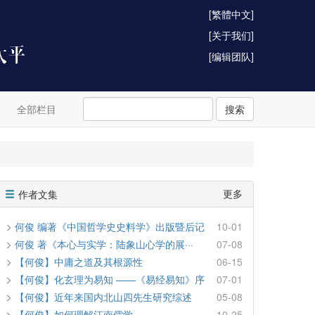
[繁體中文]
[关于我们]
[编辑团队]
全部栏目
搜索
更多
作者文集
何俊 编著《中国哲学史史料学》出版暨后记
10-01
何俊 著《本心与实学：陆象山心学的展···
07-08
【何俊】中庸之道及其根源性
06-15
【何俊】化玄理为易知 ——《易经易知》序
07-01
【何俊】近年来国内北山四先生研究综述
05-08
【何俊】如何理解江南儒学
10-25