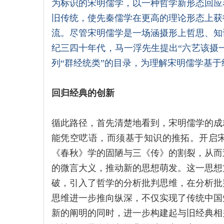
为标识的宋明儒学，以一种哲学新形态回应
旧传统，使先秦儒学在更高的理论形态上获
流。尽管宋明儒学是一场涵摄形上哲思、知
纪三四十年代，马一浮先生提出“六艺该摄一
列“群经统类”的目录，为理解宋明儒学基
回归经典的创新
循此路径，首先清楚地看到，宋明儒学的成
能凭空呓语，而须基于知识的推拓。开启
《春秋》学的固陋与三《传》的割裂，从而
的微言大义，推动新的思想萌发。这一思想
破，引入了哲学的分析批判思维，在分析批
思维进一步推向纵深，不仅实现了传统中国
新的阐明的同时，进一步构建起与旧经典相