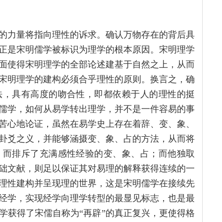
的力量将指向理性的诉求。确认万物存在的背后具
正是宋明儒学被标识为理学的根本原因。宋明理学
面使得宋明理学的全部论述建基于自然之上，从而
宋明理学的建构必须合乎理性的原则。换言之，确
法，具有高度的吻合性，即都依赖于人的理性的挺
儒学，如何从易学转出理学，并不是一件容易的事
苦心地论证，虽然在易学史上存在着辞、变、象、
卦爻之义，并能够涵摄变、象、占的方法，从而将
，而排斥了充满感性经验的变、象、占；而他独取
础文献，则足以保证其对易理的解释获得连续的一
理性建构并呈现理的世界，这是宋明儒学在接续先
经学，实现经学向理学转型的最显见标志，也是最
学获得了宋儒自称为“再辟”的真正复兴，更使得格