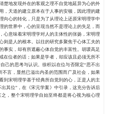
清楚地发现外在的客观之理不自觉地延异为心的外
用，天道的建立原本在于人事的安顿，因此理的建
理向心的转化，只是为了从理论上还原宋明理学中
理的世界中，心的呈现当然不是理论上的失足，而
，心意味着宋明理学对人的主体性的张扬，宋明理
心则是人的根本。以往的研究多聚焦于心体工夫的
的事实，却有所遮蔽心体自觉的丰富性。胡瑗高足
警戒在位者的话；如果是学者，却应该且必须无所不
自己的思考与认识。徐积以在位与否限定“思不出
所不言，显然已溢出内圣的范围而广及社会，如果
看到宋明理学基于经典所自觉到的心，正是人的主
不出其位”，在《宋元学案》中引录，这充分告诉后
言之，整个宋明理学自始至终都是将心视为核心理