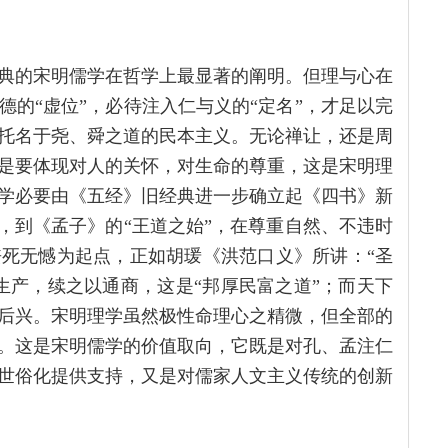
典的宋明儒学在哲学上最显著的阐明。但理与心在
的“虚位”，必待注入仁与义的“定名”，才足以完
托名于尧、舜之道的民本主义。无论禅让，还是周
是要体现对人的关怀，对生命的尊重，这是宋明理
学必要由《五经》旧经典进一步确立起《四书》新
，到《孟子》的“王道之始”，在尊重自然、不违时
死无憾为起点，正如胡瑗《洪范口义》所讲：“圣
生产，续之以通商，这是“邦厚民富之道”；而天下
后兴。宋明理学虽然极性命理心之精微，但全部的
。这是宋明儒学的价值取向，它既是对孔、孟注仁
世俗化提供支持，又是对儒家人文主义传统的创新