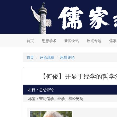
首页
思想学术
新闻快讯
热点专题
儒家
首页
评论观察
思想评论
【何俊】开显于经学的哲学
栏目：思想评论
标签：宋明儒学、经学、群经统类