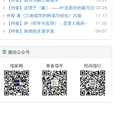
【何俊】还理于《象》 ——叶适易学的破与立
03-28
何俊 著《江南儒学的构成与创化》出版
11-17
【何俊】评《经学与实理》：圣贤人格的···
11-02
【何俊】执拗的永嘉学派
09-07
微信公众号
儒家网
青春儒学
民间儒行