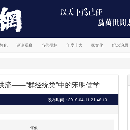
教化
评论观察
当代儒林
年度十大
家文化
纪念追思
洪流——“群经统类”中的宋明儒学
发布时间：2019-04-11 21:46:10
何俊