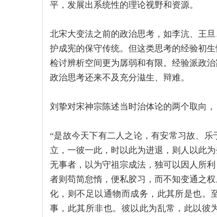
平，发展出系统性的理论视野和资源。
北宋大变法之前的政治思考，如李沆、王旦
护成宪的保守传统。但这类思考的经验初生
检讨辨析空间更为孱弱和有限。经验派政治
政治思考还来不及充分滋生、辩难。
刘挚对宋神宗陈述当时治体论的两个取向，
“是故今天下有二人之论，有安常习故、乐
立，一彼一此，时以此为进退，则人以此为
无事者，以为守祖宗成法，独可以因人所利
者则苟简怠惰，便私胶习，而不知变通之权
化，则不足以通物而成务，此其所是也。
事，此其所非也。彼以此为乱常，此以彼