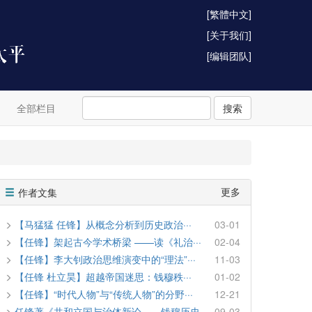
[繁體中文]
[关于我们]
[编辑团队]
全部栏目
搜索
更多
作者文集
【马猛猛 任锋】从概念分析到历史政治···
03-01
【任锋】架起古今学术桥梁 ——读《礼治···
02-04
【任锋】李大钊政治思维演变中的“理法”···
11-03
【任锋 杜立昊】超越帝国迷思：钱穆秩···
01-02
【任锋】“时代人物”与“传统人物”的分野···
12-21
任锋著《共和立国与治体新论——钱穆历史···
09-03