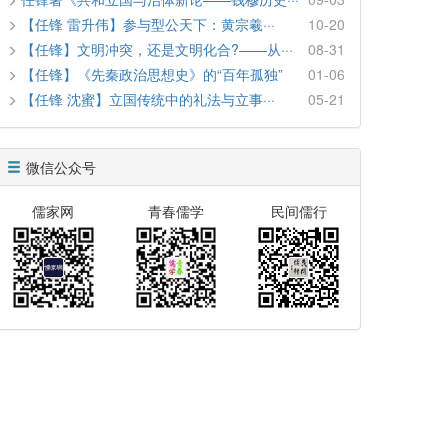
【任锋 雷升伟】参与型公天下：黄宗羲···
10-20
【任锋】文明冲突，还是文明化合?——从···
08-31
【任锋】《先秦政治思想史》的“百年孤独”
01-06
【任锋 沈蜜】立国传统中的礼法与立事···
05-21
微信公众号
儒家网
青春儒学
民间儒行