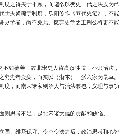
制度之得失于不顾，而遽欲以变更一代之法度为己
代士夫皆疏于制度，欧阳修作《五代史记》，不能
，讲史学者，尚不免此。废弃史学之王荆公将更不能
之不如徒善，故北宋史人皆高谈性道，不识治法，
渡之究史者众矣，而实以（浙东）三派六家为最卓。
制度，而南宋诸家则治人与治法兼包，义理与事功
面则思考不足，是北宋诸大儒的贡献和缺陷。
立国、维系保守、变革变法之后，政治思考和心智