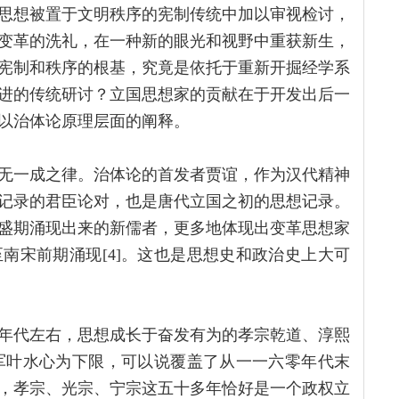
思想被置于文明秩序的宪制传统中加以审视检讨，
变革的洗礼，在一种新的眼光和视野中重获新生，
宪制和秩序的根基，究竟是依托于重新开掘经学系
进的传统研讨？立国思想家的贡献在于开发出后一
以治体论原理层面的阐释。
无一成之律。治体论的首发者贾谊，作为汉代精神
记录的君臣论对，也是唐代立国之初的思想记录。
盛期涌现出来的新儒者，更多地体现出变革思想家
南宋前期涌现[4]。这也是思想史和政治史上大可
0年代左右，思想成长于奋发有为的孝宗乾道、淳熙
殿军叶水心为下限，可以说覆盖了从一一六零年代末
，孝宗、光宗、宁宗这五十多年恰好是一个政权立