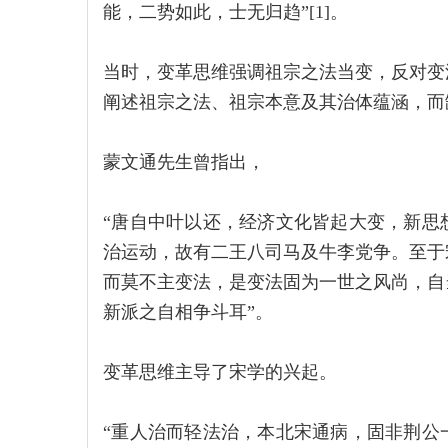
能，二势如此，士无归趋”[1]。
当时，变革思维强调祖宗之法当变，反对变
阐述祖宗之法、祖宗本意及其治体蕴涵，而
蒙文通先生曾指出，
“唐自中叶以还，经济文化皆起大变，新思
治运动，故有二王八司马及牛李党争。至于
而莫不主变法，是变法固为一世之风尚，自
新派之自相争斗耳”。
变革思维主导了宋学的兴起。
“重人治而轻法治，本北宋通病，固非荆公