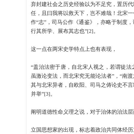
弃封建社会之历史经验以为不足究，置历代
任，且曰我将以救天下，岂不难哉！北宋一
作“志”，司马公作《通鉴》，亦略于制度
行其所学、展布其志也”[2]。
这一点在两宋史学特点上也有表现，
“盖治法密于唐，自北宋人视之，若谓徒法
虽激论变法，而北宋究无能论法者”，“南
其与北宋异者，自欧阳、司马之俦论史不言
并举”[3]。
阐明道德性命义理之说，对于治体的治法层
立国思想家的出现，标志着政治共同体经历