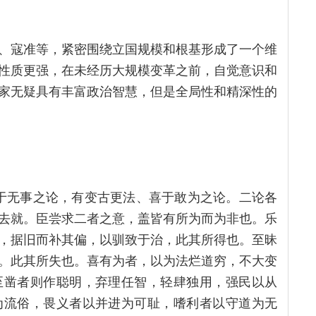
、寇准等，紧密围绕立国规模和根基形成了一个维
性质更强，在未经历大规模变革之前，自觉意识和
家无疑具有丰富政治智慧，但是全局性和精深性的
于无事之论，有变古更法、喜于敢为之论。二论各
去就。臣尝求二者之意，盖皆有所为而为非也。乐
，据旧而补其偏，以驯致于治，此其所得也。至昧
。此其所失也。喜有为者，以为法烂道穷，不大变
至凿者则作聪明，弃理任智，轻肆独用，强民以从
为流俗，畏义者以并进为可耻，嗜利者以守道为无