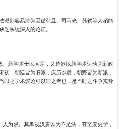
法派则容易流为因循苟且。司马光、苏轼等人稍能
缺乏系统深入的论证。
想、新学术于以萌芽，又皆欲以新学术运动为新政
宋初，朝廷皆为旧派，庆历以后，朝野皆为新派，
当时之学术议论可以证之者也，是当时之斗争实皆
一人为然。其卑视汉唐以为不足法，甚至废史学，