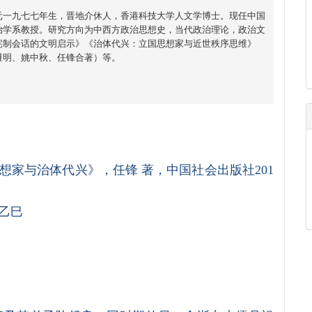
元一九七七年生，晋地介休人，香港科技大学人文学博士。现任中国
治学系教授。研究方向为中西方政治思想史，当代政治理论，政治文
宪制会话的文明启示》《治体代兴：立国思想家与近世秩序思维》
维明、姚中秋、任锋合著）等。
家与治体代兴》，任锋 著，中国社会出版社201
乙巳