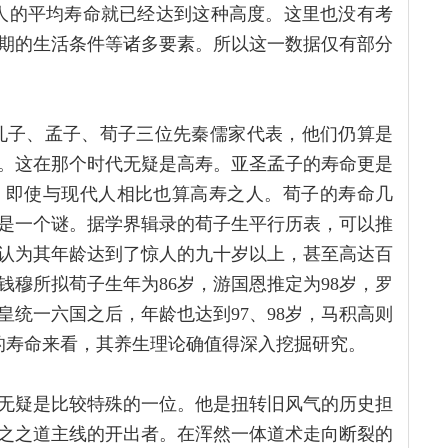
当时常人的平均寿命就已经达到这种高度。这里也没有考
期的生活条件等诸多要素。所以这一数据仅有部分
比对孔子、孟子、荀子三位先秦儒家代表，他们仍算是
岁。这在那个时代无疑是高寿。亚圣孟子的寿命更是
。即使与现代人相比也算高寿之人。荀子的寿命几
是一个谜。据学界辑录的荀子生平行历表，可以推
认为其年龄达到了惊人的九十岁以上，甚至高达百
钱穆所拟荀子生年为86岁，游国恩推定为98岁，罗
统一六国之后，年龄也达到97、98岁，马积高则
位圣贤的寿命来看，其养生理论确值得深入挖掘研究。
无疑是比较特殊的一位。他是扭转旧风气的历史担
之之道主线的开出者。在浑然一体道术走向断裂的