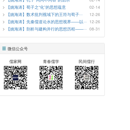
【姚海涛】荀子之“化”的思想蕴意
02-14
【姚海涛】数术批判视域下的王符与荀子···
12-26
【姚海涛】先秦儒道论水的思想视界——以···
12-26
【姚海涛】剖析与建构并行的思想历程——···
08-31
微信公众号
儒家网
青春儒学
民间儒行