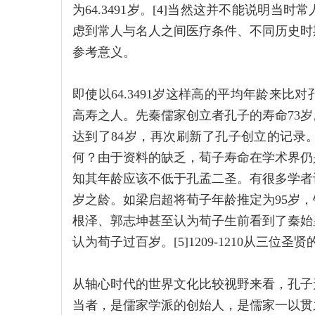
为64.3491岁。[4]当然这并不能说明
虑到常人与名人之间医疗条件、不同历史时
参考意义。
即使以64.3491岁这样高的平均年龄来
高寿之人。先秦儒家创立者孔子的寿命73
达到了84岁，再次刷新了孔子创立的记录
何？由于资料的缺乏，荀子寿命在学术界仍
知其年龄应该不低于孔孟二圣。有很多学者
岁之龄。如梁启超将荀子年龄推定为95岁，
根泽、郭志坤甚至认为荀子生前看到了秦始皇
认为荀子过百岁。[5]1209-1210从三
从轴心时代的世界文化比较视野来看，孔子
当者，是儒家学派的创始人，是儒家一以贯