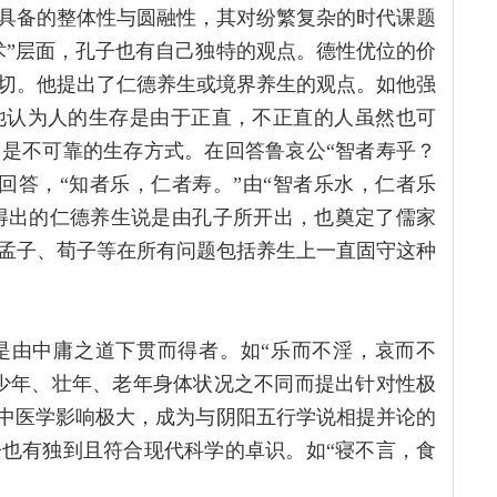
具备的整体性与圆融性，其对纷繁复杂的时代课题
术”层面，孔子也有自己独特的观点。德性优位的价
切。他提出了仁德养生或境界养生的观点。如他强
68他认为人的生存是由于正直，不正直的人虽然也可
是不可靠的生存方式。在回答鲁哀公“智者寿乎？
的回答，“知者乐，仁者寿。”由“智者乐水，仁者乐
而得出的仁德养生说是由孔子所开出，也奠定了儒家
孟子、荀子等在所有问题包括养生上一直固守这种
是由中庸之道下贯而得者。如“乐而不淫，哀而不
少年、壮年、老年身体状况之不同而提出针对性极
来中医学影响极大，成为与阴阳五行学说相提并论的
也有独到且符合现代科学的卓识。如“寝不言，食