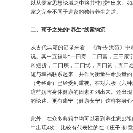
以从儒家思想论域之中将其“打捞”出来。如
家之完全不同于道家的独特养生之道。
二、荀子之先的“养生”线索钩沉
从古代典籍的记录来看，《尚书·洪范》中就
说。其中五福即“一曰寿，二曰富，三曰康宁，
凶短折，二曰疾，三曰忧，四曰贫，五曰恶，
短与幸福联系起来，并作为衡量生命质量的
（考终命）已经受到重视。在对六极（六种
这些妨害身体健康的因素罗列出来。还出现
的论述。更有康宁（健康安宁）这样将身心
此外，在众多典籍中均可以看到养生家彭祖
中出现4次。比较有代表性的在《庄子·刻