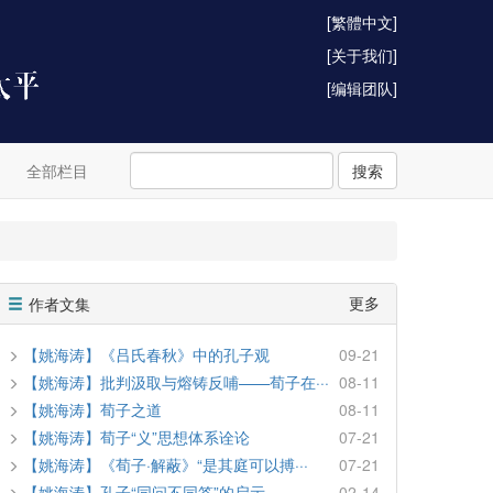
[繁體中文]
[关于我们]
[编辑团队]
全部栏目
搜索
更多
作者文集
【姚海涛】《吕氏春秋》中的孔子观
09-21
【姚海涛】批判汲取与熔铸反哺——荀子在···
08-11
【姚海涛】荀子之道
08-11
【姚海涛】荀子“义”思想体系诠论
07-21
【姚海涛】《荀子·解蔽》“是其庭可以搏···
07-21
【姚海涛】孔子“同问不同答”的启示
02-14