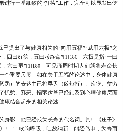
果进行一番细致的“打捞”工作，完全可以显发出儒
已提出了与健康相关的“向用五福”“威用六极”之
四曰好德，五曰考终命”[1]180。六极是指“一曰
六曰弱”[1]180。可见商周时期人们就将寿命长
一个重要尺度。如在关于五福的论述中，身体健康
惩罚）的表达中已将早夭（凶短折）、疾病、贫穷
了忧愁、邪恶、懦弱这些已经触及到心理健康层面
健康结合起来的相关论述。
的身影，他已经成为长寿的代名词。其中《庄子》
意》中：“吹呴呼吸，吐故纳新，熊经鸟申，为寿而