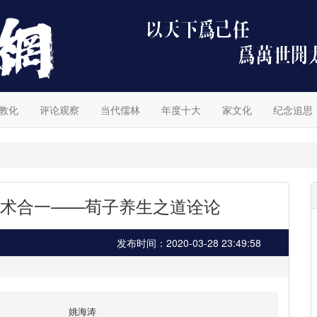
教化
评论观察
当代儒林
年度十大
家文化
纪念追思
术合一——荀子养生之道诠论
发布时间：2020-03-28 23:49:58
姚海涛