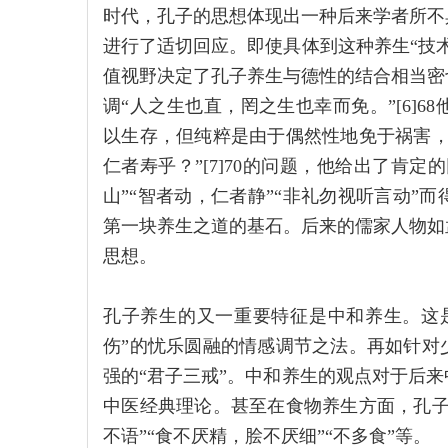
时代，孔子的思想体现出一种后来学者所不
进行了适切回应。即使具体到这种养生“技
值视野决定了孔子养生与德性的结合相当密
调“人之生也直，罔之生也幸而免。”[6]
以生存，但纯粹是由于偶然性地免于祸害，
仁者寿乎？”[7]70的问题，他给出了肯定
山”“智者动，仁者静”“非礼勿视听言动”
第一块养生之道的基石。后来的儒家人物如
思想。
孔子养生的又一重要特征是中和养生。这
伤”的忧乐圆融的情感调节之法。再如针对
强的“君子三戒”。中和养生的观点对于后
中医经典理论。甚至在食物养生方面，孔子
不语”“食不厌精，脍不厌细”“不多食”等。