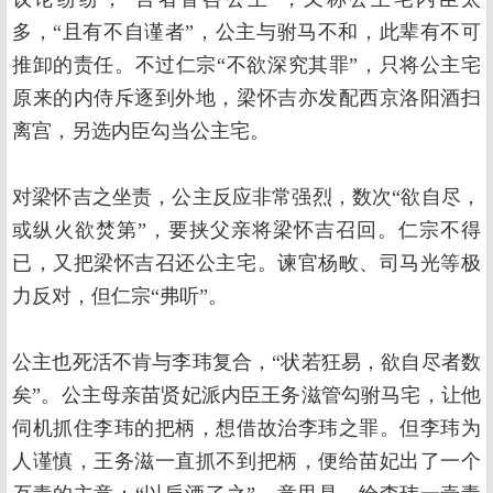
多，“且有不自谨者”，公主与驸马不和，此辈有不可
推卸的责任。不过仁宗“不欲深究其罪”，只将公主宅
原来的内侍斥逐到外地，梁怀吉亦发配西京洛阳酒扫
离宫，另选内臣勾当公主宅。
对梁怀吉之坐责，公主反应非常强烈，数次“欲自尽，
或纵火欲焚第”，要挟父亲将梁怀吉召回。仁宗不得
已，又把梁怀吉召还公主宅。谏官杨畋、司马光等极
力反对，但仁宗“弗听”。
公主也死活不肯与李玮复合，“状若狂易，欲自尽者数
矣”。公主母亲苗贤妃派内臣王务滋管勾驸马宅，让他
伺机抓住李玮的把柄，想借故治李玮之罪。但李玮为
人谨慎，王务滋一直抓不到把柄，便给苗妃出了一个