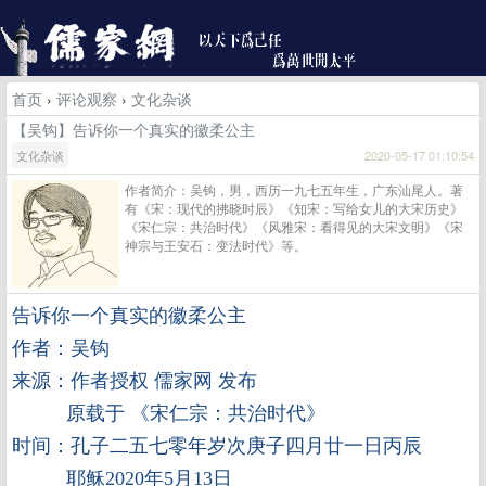
首页
›
评论观察
›
文化杂谈
【吴钩】告诉你一个真实的徽柔公主
文化杂谈
2020-05-17 01:10:54
作者简介：吴钩，男，西历一九七五年生，广东汕尾人。著
有《宋：现代的拂晓时辰》《知宋：写给女儿的大宋历史》
《宋仁宗：共治时代》《风雅宋：看得见的大宋文明》《宋
神宗与王安石：变法时代》等。
告诉你一个真实的徽柔公主
作者：吴钩
来源：作者授权 儒家网 发布
原载于 《宋仁宗：共治时代》
时间：孔子二五七零年岁次庚子四月廿一日丙辰
耶稣2020年5月13日