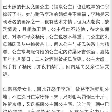
已出嫁的长女兖国公主（福康公主）也让晚年的仁宗
操碎了心。她与驸马李玮的婚姻并不幸福，李玮是宋
朝著名的画家之一，很有艺术才情，但为人老实，缺
乏情趣，且相貌丑陋，公主很瞧不起他，待之如佣
奴。对李玮母亲杨氏，公主也极不尊重，而公主的乳
母韩氏又从中挑拨是非，所以公主与杨氏关系非常糟
糕。公主常与服侍她的公主宅内侍梁怀吉饮酒，嘉祐
五年九月某日，二人饮酒时被杨氏偷窥，公主大怒，
出手打了杨氏，并夜扣禁门，回内廷向父亲仁宗哭
诉。
仁宗痛爱女儿，因此迁怒于李玮，欲将李玮贬到外
地，不过次日仁宗冷静下来，只对驸马罚铜三十斤，
许留京师，又送福康公主回公主宅。这时候，朝中已
议论纷纷，“言者皆咎公主”，又称公主宅内臣太