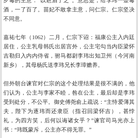
歹毒的主意：“以巵酒了之”。意思是，给李玮一壶毒
酒，一了百了。苗妃不敢拿主意，问仁宗。仁宗坚决
不同意。
嘉祐七年（1062）二月，仁宗下诏：福康公主入内廷
居住，公主乳母韩氏出居宫外，公主宅勾当内臣梁怀
吉勒归入内内侍省，驸马都尉李玮出知卫州（今河南
新乡），其母杨氏送李玮兄长李璋赡养。
但外朝台谏官对仁宗的这个处理结果是很不满的，他
们认为，公主与李家不睦，咎在公主，最后却是李玮
受到处分，不公平。御史傅尧俞上疏说：“主恃爱薄其
夫，陛下为逐玮而还隶臣（指召回梁怀吉），甚悖
礼，为四方笑，后何以诲诸女乎？”谏官司马光亦上
书：“玮既蒙斥，公主亦不得无罪。”