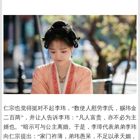
仁宗也觉得挺对不起李玮，“数使人慰劳李氏，赐玮金
二百两”，并让人告诉李玮：“凡人富贵，亦不必为主
婿也。”暗示可与公主离婚。于是，李璋代表弟弟李玮
向仁宗提出：“家门祚薄，弟玮愚呆，不足以承天姻，