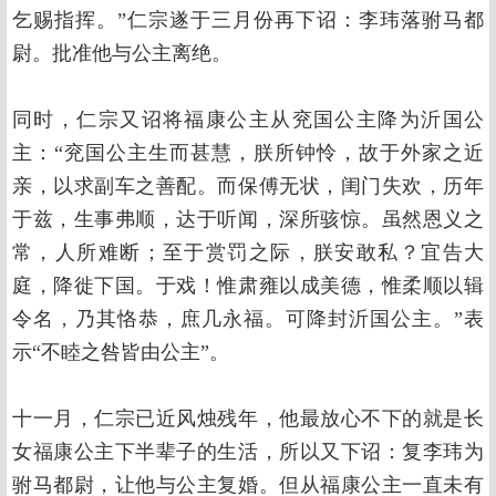
乞赐指挥。”仁宗遂于三月份再下诏：李玮落驸马都
尉。批准他与公主离绝。
同时，仁宗又诏将福康公主从兖国公主降为沂国公
主：“兖国公主生而甚慧，朕所钟怜，故于外家之近
亲，以求副车之善配。而保傅无状，闺门失欢，历年
于兹，生事弗顺，达于听闻，深所骇惊。虽然恩义之
常，人所难断；至于赏罚之际，朕安敢私？宜告大
庭，降徙下国。于戏！惟肃雍以成美德，惟柔顺以辑
令名，乃其恪恭，庶几永福。可降封沂国公主。”表
示“不睦之咎皆由公主”。
十一月，仁宗已近风烛残年，他最放心不下的就是长
女福康公主下半辈子的生活，所以又下诏：复李玮为
驸马都尉，让他与公主复婚。但从福康公主一直未有