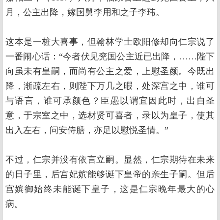
月，公主出降，嫁国舅李用和之子李玮。
这本是一桩大喜事，但翰林学士欧阳修却向仁宗说了
一番闹心话：“今者伏见兖国公主近已出降，……陛下
向虽未有皇嗣，而尚有公主之爱，上慰圣颜。今既出
降，渐疏左右，则陛下万几之暇，处深宫之中，谁可
与语言，谁可承颜色？臣愚以谓宜因此时，出自圣
意，于宗室之中，选材贤可喜者，录以为皇子，使其
出入左右，问安侍膳，亦足以慰悦圣情。”
不过，仁宗并没有依言立嗣。显然，仁宗期待在未来
的日子里，后宫妃嫔能够诞下皇帝的亲生子嗣。但后
宫嫔御始终未能诞下皇子，这是仁宗晚年最大的心
病。