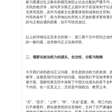
家力图通过礼义教化和规范来防止社会分配的严重不均，
灾民的救济等，则与罗尔斯正义观中关于应该有利于社
无类等思想，及作为儒家文化重要体现和成果的文官制
均等的条件下，权力和地位向所有人开放的要求更有着强
的与之相会通的因素，似不可轻忽放过。
以上的详细论证见本文的第一、第三两个注中所列之拙
的一般问题，这些都与正义论相关联。
二、儒家论政治权力的源头、合法性、分配与制衡
今天我们讲的政治正义问题，首先是政治权力的来源、
衡等，这都是现代论域中的问题。假如我们平实地考察
诸方面。儒家经典五经中保留了中国文化源头的若干史
干内容。在一定意义上，五经是中国政治、教育之本。
“天”、“昊天”、“上帝”、“帝”、“天命”是夏、商、
们不难看到，舜在接替尧担任首领时，主持了庄严肃穆的
虔敬的宗教仪式也是舜在政治、军事上取得统治的合法