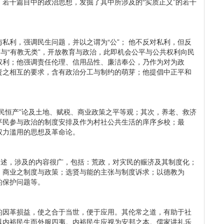
若干篇目中的政治思想，发掘了其中所涉及的“实质正义”的若干
私利，强调民生问题，并以之谓为“公”； 他不反对私利，但反
”与“有教无类”，开放教育与政治，此即机会公平与公共权利向民
权利；他强调责任伦理、信用品性、廉洁奉公，乃作为对为政
责之相互的要求，含有政治分工与制约的萌芽；他提倡中正平和
民恒产”论及土地、赋税、商业政策之平等观；其次，养老、救济
平民参与政治的制度安排及作为村社公共生活的庠序乡校；最
权力滥用的思想及革命论。
论述，涉及的内容很广，包括：荒政，对灾民的赈济及其制度化；
、商业之制度与政策；选贤与能的主张与制度诉求；以德教为
的保护问题等。
的因革损益，使之合于当世，便于应用。其伦常之道，有助于社
以内裕民生而外服四夷。内裕民生应视为安邦之本。儒家讲礼乐