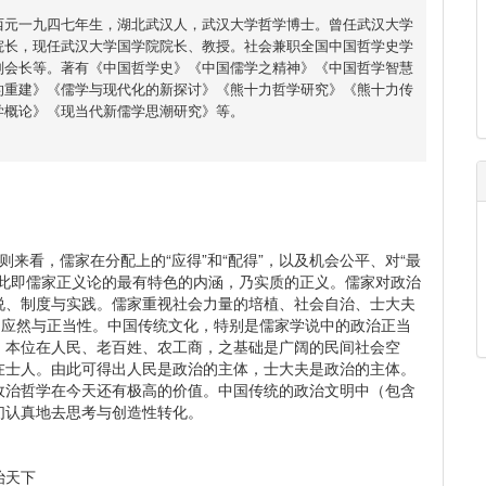
西元一九四七年生，湖北武汉人，武汉大学哲学博士。曾任武汉大学
院长，现任武汉大学国学院院长、教授。社会兼职全国中国哲学史学
副会长等。著有《中国哲学史》《中国儒学之精神》《中国哲学智慧
的重建》《儒学与现代化的新探讨》《熊十力哲学研究》《熊十力传
学概论》《现当代新儒学思潮研究》等。
来看，儒家在分配上的“应得”和“配得”，以及机会公平、对“最
。此即儒家正义论的最有特色的内涵，乃实质的正义。儒家对政治
说、制度与实践。儒家重视社会力量的培植、社会自治、士大夫
的应然与正当性。中国传统文化，特别是儒家学说中的政治正当
、本位在人民、老百姓、农工商，之基础是广阔的民间社会空
在士人。由此可得出人民是政治的主体，士大夫是政治的主体。
政治哲学在今天还有极高的价值。中国传统的政治文明中（包含
们认真地去思考与创造性转化。
治天下