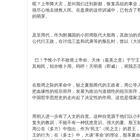
呢？上帝降大灾，是叫我们迁到新都，恢复高祖的事业
很尽心地去拯救人民。在盘庚的这些训诫中，已包含了
的萌芽。
及至周代，作为附属国的小邦周取代大殷商，其政治的
公代行王政，在讨伐三监和武庚等的叛乱时，曾以《大
巳！予惟小子不敢替上帝命。天休（嘉美之意）于宁王
其相民，矧亦惟卜用。呜呼！天明畏（即威），弼我丕丕
在殷周之际的革命中，较之夏殷两代的主政者，周公等人
把血缘性的祖宗崇拜，发展为政治与道德性的祖宗崇拜
中国哲学思想史的走向起了决定性的作用。这也是儒家
周初人进一步有了人文的自觉。这种自觉源于他们以小邦
复失的教训，不能不有一种忧患意识。强大的夏、殷王朝
周公在《多方》中指出，作为“民主”（民之主）的君王
王的行为；在《多士》中，大谈“革命”的理论，殷革夏