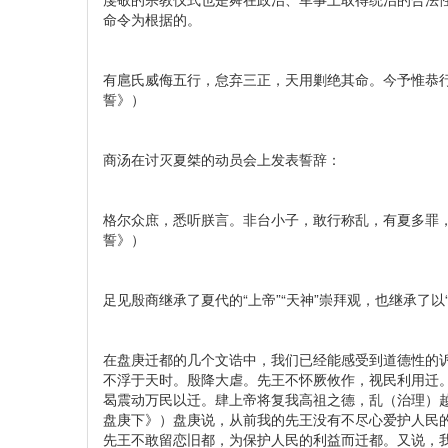
命令为根据的。
有扈氏威侮五行，怠弃三正，天用剿绝其命。今予惟恭
誓》）
商汤在讨灭夏桀的动员会上发表誓辞：
格尔众庶，悉听朕言。非台小子，敢行称乱，有夏多罪
誓》）
足见殷商继承了夏代的“上帝”“天神”崇拜观，也继承了
在盘庚迁都的几个文诰中，我们已经能感受到道德性的
不浮于天时。殷降大虐。先王不怀厥攸作，视民利用迁。
曷震动万民以迁。肆上帝将复我高祖之德，乱（治理）越
盘庚下》）盘庚说，从前我的先王没有不尽心爱护人民
先王不敢留恋旧都，为保护人民的利益而迁都。又说，