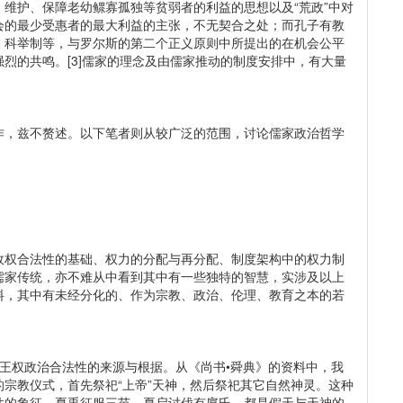
维护、保障老幼鳏寡孤独等贫弱者的利益的思想以及“荒政”中对
会的最少受惠者的最大利益的主张，不无契合之处；而孔子有教
、科举制等，与罗尔斯的第二个正义原则中所提出的在机会公平
烈的共鸣。[3]儒家的理念及由儒家推动的制度安排中，有大量
作，兹不赘述。以下笔者则从较广泛的范围，讨论儒家政治哲学
政权合法性的基础、权力的分配与再分配、制度架构中的权力制
儒家传统，亦不难从中看到其中有一些独特的智慧，实涉及以上
料，其中有未经分化的、作为宗教、政治、伦理、教育之本的若
周三代的王权政治合法性的来源与根据。从《尚书•舜典》的资料中，我
宗教仪式，首先祭祀“上帝”天神，然后祭祀其它自然神灵。这种
性的象征。夏禹征服三苗，夏启讨伐有扈氏，都是假天与天神的