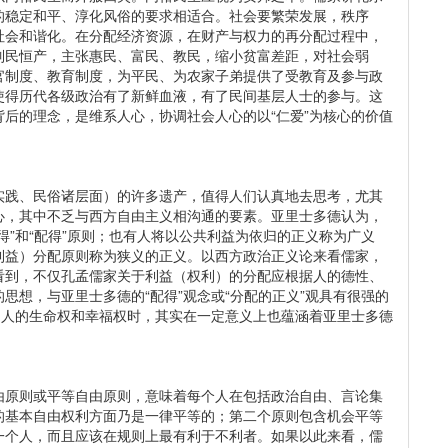
的稳定和平、淳化风俗的要求相适合。社会要繁荣发展，秩序
社会和谐化。在分配经济资源，在财产与权力的再分配过程中，
制民恒产，主张惠民、富民、教民，缩小贫富差距，对社会弱
官制度、教育制度，为平民、为农家子弟提供了受教育及参与政
使得历代各级政治有了新鲜血液，有了民间基层人士的参与。这
后的理念，是维系人心，协调社会人心的以“仁爱”为核心的价值
实践、民俗诸层面）的许多遗产，值得人们认真地去思考，尤其
心，其中不乏与西方自由主义相沟通的要素。亚里士多德认为，
得”和“配得”原则；也有人将以公共利益为依归的正义称为广义
利益）分配原则称为狭义的正义。以西方政治正义论来看儒家，
看到，不仅孔孟儒家关于利益（权利）的分配应根据人的德性、
思想，与亚里士多德的“配得”观念或“分配的正义”观具有很强的
切人的生命权和幸福权时，其实在一定意义上也蕴涵着亚里士多德
由原则或平等自由原则，意味着每个人在包括政治自由、言论集
的基本自由权利方面乃是一律平等的；第二个原则包含机会平等
一个人，而且应该在规则上最有利于不利者。如果以此来看，儒