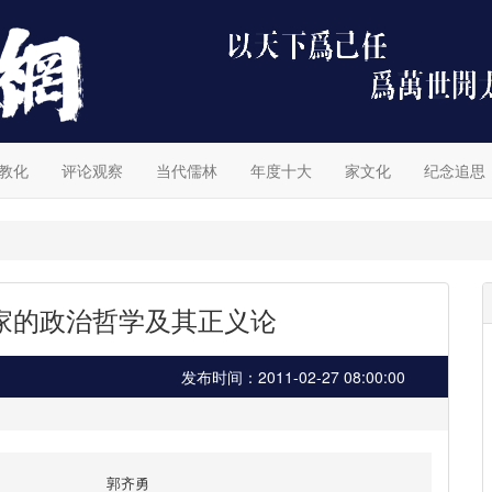
教化
评论观察
当代儒林
年度十大
家文化
纪念追思
家的政治哲学及其正义论
发布时间：2011-02-27 08:00:00
郭齐勇