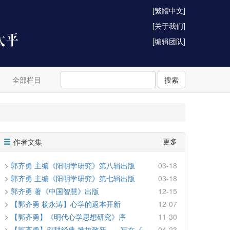
[繁體中文]
[关于我们]
[编辑团队]
全部栏目
搜索
更多
作者文集
郭齐勇 主编《阳明学研究》第八辑出版
03-18
郭齐勇 主编《阳明学研究》第七辑出版
03-18
郭齐勇 著《中国智慧》出版
12-15
【郭齐勇 杨永涛】心学的返本开新
12-07
【郭齐勇】《明代心学思想研究》序
11-30
【郭齐勇】深耕经典 推故致新——写在《···
04-23