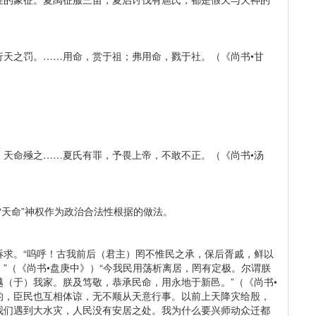
行天之罚。……用命，赏于祖；弗用命，戮于社。（《尚书•甘
，天命殛之……夏氏有罪，予畏上帝，不敢不正。（《尚书•汤
以“天命”神权作为政治合法性根据的做法。
诉求。“呜呼！古我前后（君主）罔不惟民之承，保后胥戚，鲜以
”（《尚书•盘庚中》）“今我民用荡析离居，罔有定极。尔谓朕
（于）我家。朕及笃敬，恭承民命，用永地于新邑。”（《尚书•
的，臣民也互相体谅，无不顺从天意行事。以前上天降灾给殷，
我们遇到大水灾，人民没有安居之处。我为什么要兴师动众迁都