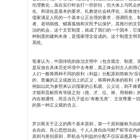
伦理教化，虽在实行时会打一些折扣，但大体上与民众
化、和谐化是基本的要求。礼教使社会秩序化，乐教使
儒家满足人民的一个基本公正合理的要求，强调民生，
者、老弱病残、鳏寡孤独和灾民予以保护。其推行的文
治的机会。这个文官制度，就成了我们的一个国本，它
种制度的建构本身，是儒家理念促成的。这个制度文明背
系统。
笔者认为，中国传统的政治文明中（包含观念、制度、
是应放在具体历史环境中去考察，真正体会到古人的用
人们一般将两种不同的权利（利益）分配原则简称为“应
的、普遍的正义或政治上的正义，将两种具体的权利（
例如以此为参照来认识儒家的公私观、公义论，则不难
才能和贡献而有等级之别（德、才、位、禄、用相称）的
内在相通性，而且当孔子提出“有教无类”、主张尊重一
的第一种正义观的含义。
罗尔斯关于正义的两个基本原则，第一个原则被称为自
会自由、良心思想自由、个人人身自由与财产权等在内
原则与差别原则，即机会与利益的分配不仅应该惠及每