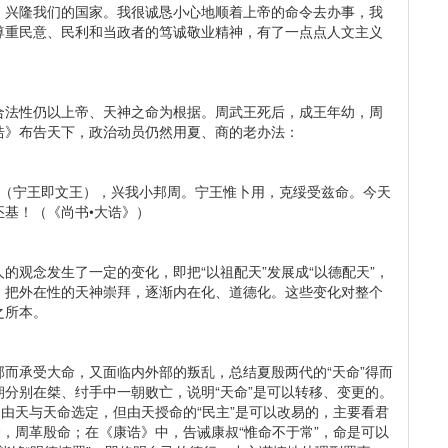
，兴隆我们的国家。我很诚恳小心地顺着上帝的命令去办事，我
尊重民意、民利和当政者的笃诚敬业精神，有了一点点人文主义
合法性仍以上帝、天神之命为根据。周武王死后，成王年幼，周
诰》布告天下，政治动员仍然用夏、商的老办法：
（宁王即文王），兴我小邦周。宁王惟卜用，克绥受兹命。今天
基！（《尚书•大诰》）
的观念发生了一定的变化，即把“以祖配天”发展成“以德配天”，
，把外在性的天神崇拜，逐渐内在化、道德化。这些变化对整个
之所本。
而承受大命，又面临内外部的叛乱，总结夏殷两代的“天命”得而
分别在桀、纣手中一朝败亡，说明“天命”是可以转移、变更的。
，由天与天命选定，但由天授命的“民主”是可以改易的，主要看君
命，周革殷命；在《康诰》中，告诫康叔“惟命不于常”，命是可以