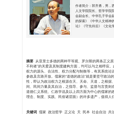
作者简介：郭齐勇，男，
人文学院院长、哲学学院
会副会长、中华孔子学会
的探索》《中华人文精神
论》《守先待后》《文化
摘要
从亚里士多德的两种平等观、罗尔斯的两条正义原则
不利者”的关爱及其制度建构方面，均可以与之相呼应
权力的源头、合法性、权力分配与制衡等，有其系统论
参政及言路开放。儒家的“道德的政治”就是要坚守政治
性，即认为政治权力之根源在天、天命、天道，之根据
间、民间力量及其自治，之指导、参与、监督与言责则
道德仁义系统、仁政学说及以上四方面为中心的儒家的
理念、制度、实践、民俗诸层面）的许多遗产，值得人
关键词
儒家 政治哲学 正义论 天 民本 社会自治 共