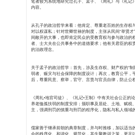
笔者较为系统地研究过孔子、孟子、《周礼》与《礼记》
内容。
从孔子的政治哲学来看：他肯定、尊重老百姓的生存权与
对以权谋私；针对世卿世禄的制度，主张从民间“举贤才
间敞开的大事，也即肯定民众的受教育权与参与政治的
者、士大夫在公共事务中的道德要求；他有关君臣的权
的治政理念。
关于孟子的政治哲学：首先，涉及生存权、财产权的“制
弱者、赈灾与社会保障的制度设计；再次，教育公平，
后，尊重民意、察举，官守、言责与官员自律，防止公
《周礼•地官司徒》、《礼记•王制》中有关社会公正的
养老恤孤扶弱的制度安排；颁职事及居处、土地、赋税
主，强调刑罚的慎重与刑罚的程序化，隐私与私人领域
儒家善于继承前朝的典章制度，并与时推移，加以适当
会的秩序化、和谐化、规范化，其生聚教训之策，更足