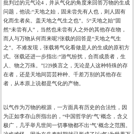
批判过的元气论4，并从气化的角度来回答万物的生成
问题，他说:“天地之始，固未尝先有人也，则人固有
化而生者矣。盖天地之气生之也”。5“天地之始”固
然“未尝有人”，当然也未尝有人之外的其他存在物，
而人与万物从何而来呢?张载的回答是“天地之气生
之”。不难发现，张载将气化看做是人的生成的原初方
式。张载还进一步指出:“游气纷扰，合而成质者，生
人、物之万殊。”[2]9换言之，无论是人这种特殊的存
在者，还是天地间芸芸种种、千差万别的其他存在
者，从本原上说都是气化的产物。
以气作为万物的根源，一方面具有历史的合法性，因
为正如李存山所指出的，“中国哲学的‘气’概念，含义
极广，几乎举凡世间一切事物都不出‘气’概念之范围。