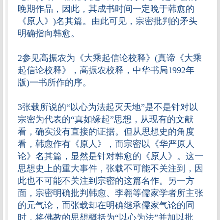
晚期作品，因此，其成书时间一定晚于韩愈的
《原人》)名其篇。由此可见，宗密批判的矛头
明确指向韩愈。
2参见高振农为《大乘起信论校释》(真谛《大乘
起信论校释》，高振农校释，中华书局1992年
版)一书所作的序。
3张载所说的“以心为法起灭天地”是不是针对以
宗密为代表的“真如缘起”思想，从现有的文献
看，确实没有直接的证据。但从思想史的角度
看，韩愈作有《原人》，而宗密以《华严原人
论》名其篇，显然是针对韩愈的《原人》。这一
思想史上的重大事件，张载不可能不关注到，因
此也不可能不关注到宗密的这篇名作。另一方
面，宗密明确批判韩愈、李翱等儒家学者所主张
的元气论，而张载却在明确继承儒家气论的同
时，将佛教的思想概括为“以心为法”并加以批