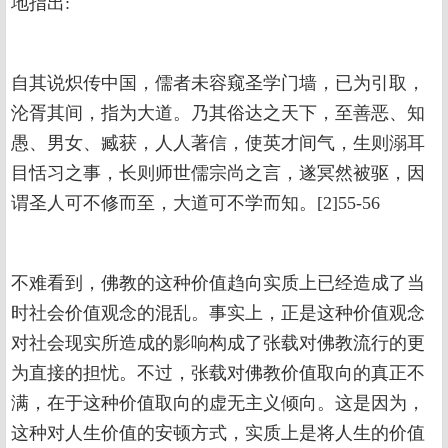
地指出:
自其说炽传中国，儒者未容窥圣学门墙，已为引取，
沦胥其间，指为大道。乃其俗达之天下，至善恶、知
愚、男女、臧获，人人著信，使英才间气，生则溺耳
目恬习之事，长则师世儒宗尚之言，遂冥然被驱，因
谓圣人可不修而至，大道可不学而知。[2]55-56
不难看到，佛教的这种价值趋向实质上已经造成了当
时社会价值观念的混乱。事实上，正是这种价值观念
对社会现实所造成的影响构成了张载对佛教流行的更
为直接的担忧。不过，张载对佛教价值取向的真正不
满，在于这种价值取向的虚无主义倾向。这是因为，
这种对人生价值的安顿方式，实质上是将人生的价值