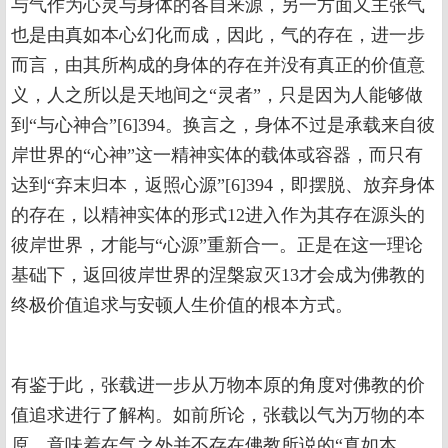
与气作为心灵与身体的各自来源，另一方面又主张气
也是由真如本心幻化而成，因此，气的存在，进一步
而言，由其所构成的身体的存在并没有真正的价值意
义，人之所以是天地间之“灵者”，只是因为人能够做
到“与心神合”[6]394。换言之，身体不过是承载来自彼
岸世界的“心神”这一精神实体的载体或容器，而只有
达到“弃末归本，返照心源”[6]394，即摆脱、放弃身体
的存在，以精神实体的形式12进入作为其存在源头的
彼岸世界，才能与“心源”重新合一。正是在这一理论
基础下，返回彼岸世界的涅槃寂灭13才会成为佛教的
终极价值追求与安顿人生价值的根本方式。
有鉴于此，张载进一步从万物本原的角度对佛教的价
值追求进行了解构。如前所论，张载以气为万物的本
原，意味着在气之外并不存在佛教所说的“真如本