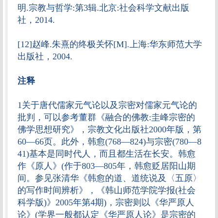
明.宗教与哲学:第3辑.北京:社会科学文献出版
社，2014.
[12]赵峰.朱熹的终极关怀[M].上海:华东师范大学
出版社，2004.
注释
1关于唐代儒家元气论以及宗密对儒家元气论的
批判，可以参考董群《融合的佛教:圭峰宗密的
佛学思想研究》，宗教文化出版社2000年版，第
60—66页。此外，韩愈(768—824)与宗密(780—8
41)基本是同时代人，而且都生活在长安。韩愈
作《原人》(作于803—805年，韩愈贬居阳山期
间。参见张清华《韩愈的道、道统说及〈五原〉
的写作时间辨析》，《韩山师范学院学报(社会
科学版)》2005年第4期)，宗密则以《华严原人
论》(学界一般都认定《华严原人论》是宗密的