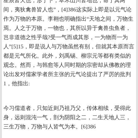
星辰皆天也；形于下，草木山川皆地也；命于其两
间，夷狄禽兽皆人也”，[4]386这实际上即是以元气论
作为万物的本原。李翱也明确指出“天地之间，万物生
焉。人之于万物，一物也，其所以异于禽兽虫鱼者，
岂非道德之性乎哉?受一气而成其形，一为物而一为
人”[5]15，即是说人与万物虽然有别，但就其本原而言
都是元气所化。此外，刘禹锡、柳宗元等都有类似的
观念。然而，与韩愈等人同时期的宗密却从佛教的理
论出发对儒家学者所主张的元气论提出了严厉的批判
1，他指出:
今习儒道者，只知近则乃祖乃父，传体相续，受得此
身，远则混沌一气，剖为阴阳之二，二生天地人三，
三生万物，万物与人皆气为本。[6]386