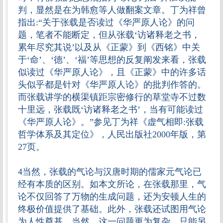
判，显然是在为韩愈等人做翻案文章。丁为祥曾
指出:“关于张载是否读过《华严原人论》的问
题，笔者不能断定，但从张载‘访诸释老之书，
累年尽究其说’以及从《正蒙》到《西铭》中关
于‘命’、‘德’、‘福’等思想的反复阐发来看，张载
似读过《华严原人论》，且《正蒙》中的许多话
头似乎都是针对《华严原人论》的批判作答的。
而张载讲学的横渠镇距宗密修行的草堂寺不过数
十里远，张载既‘访诸释老之书’，当有可能读过
《华严原人论》。”参见丁为祥《虚气相即:张载
哲学体系及其定位》，人民出版社2000年版，第
27页。
4当然，张载的气论与汉唐时期的儒家元气论已
经有本质的区别。如本文所论，在张载那里，气
论不仅回答了万物的生成问题，还为安顿人生的
终极价值提供了基础。此外，张载还试图用气论
为人性奠基。当然，这一问题更为复杂，只能另