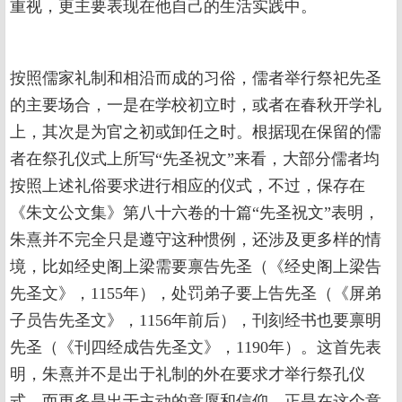
重视，更主要表现在他自己的生活实践中。
按照儒家礼制和相沿而成的习俗，儒者举行祭祀先圣
的主要场合，一是在学校初立时，或者在春秋开学礼
上，其次是为官之初或卸任之时。根据现在保留的儒
者在祭孔仪式上所写“先圣祝文”来看，大部分儒者均
按照上述礼俗要求进行相应的仪式，不过，保存在
《朱文公文集》第八十六卷的十篇“先圣祝文”表明，
朱熹并不完全只是遵守这种惯例，还涉及更多样的情
境，比如经史阁上梁需要禀告先圣（《经史阁上梁告
先圣文》，1155年），处罚弟子要上告先圣（《屏弟
子员告先圣文》，1156年前后），刊刻经书也要禀明
先圣（《刊四经成告先圣文》，1190年）。这首先表
明，朱熹并不是出于礼制的外在要求才举行祭孔仪
式，而更多是出于主动的意愿和信仰。正是在这个意