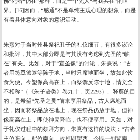
佛”死者“仍在”那样，而是一个先人“与我共在”的世
界。[16]因而，“感通”不是单纯主观心理的想象，而是
有着具体意向对象的意识活动。
朱熹对于当时州县祭祀孔子的礼仪细节，有很多议论
和批评，其中大部分即是与其没有考虑到先圣的“临
在”有关。比如，对于“宣圣像”的讨论，朱熹说：“古
者用笾豆簠簋等陈于地，当时只席地而坐，故如此饮
食为便。今塑像高高在上，而祭馔反陈于地，情文全
不相称”（《朱子语类》卷九十，页2293）。释奠的目
的，是希望“先圣之灵”前来享用祭品，古人席地而
坐，因而将祭品放在地上，现在祭品仍放于地，但神
像高高在上，即使神灵降临，也不便享用。又如，对
于礼仪过程中的祭拜方向，朱熹有这样的说法：“古者
主位东向，配位南向，故拜即望西。今既一列皆南