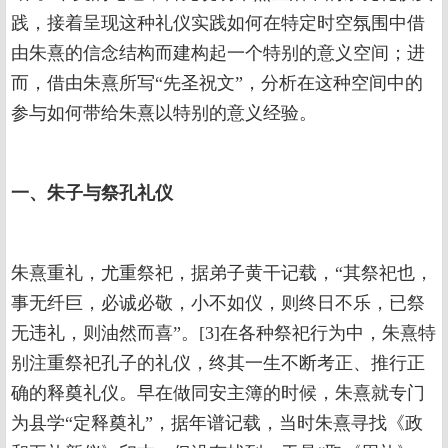
践，接着呈现这种礼仪实践如何在特定时空氛围中借
由朱熹的信念结构而建构起一个特别的意义空间；进
而，借由朱熹所写“先圣祝文”，分析在这种空间中的
参与如何带给朱熹以特别的意义经验。
一、朱子与祭孔礼仪
朱熹重礼，尤重祭祀，据弟子黄干记载，“其祭祀也，
事无纤巨，必诚必敬，小不如仪，则终日不乐，已祭
无违礼，则油然而喜”。[3]在各种祭祀行为中，朱熹特
别注重祭祀孔子的礼仪，终其一生不断考正、推行正
确的释奠礼仪。早在做同安主簿的时候，朱熹就专门
为县学“定释奠礼”，据年谱记载，当时朱熹寻找《政