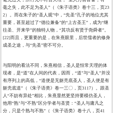
毫之失，此不足为圣人”（《朱子语类》卷十三，页23
2）。而在朱子的“圣人观”中，“先圣”孔子的地位尤其
重要，甚至超过了“德位兼备”的“上古圣王”，成为“继
往圣、开来学”的独特人物，“其功反有贤于尧舜者”。
[22]而且，更重要的是，在朱熹眼里，后世儒者的修身
成圣之途，与“先圣”密不可分。
与阳明的看法不同，朱熹相信，圣人是恒常天理的体
现者，是“道”在人间的代表，因而，“道”与“圣人”并没
有序列上的高低，“道便是无躯壳底圣人，圣人便是有
躯壳底道”（《朱子语类》卷一三〇，页3117）。跟圣
人“不妨有异处”相比，朱熹显然更坚持要模仿圣人，
他用“熟”与“不熟”区分学者与圣贤：“圣人与庸凡之
分，只是个熟与不熟”（《朱子语类》卷十八，页41