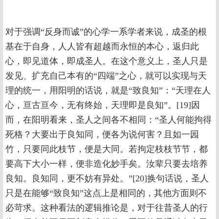
对于强调“反身而诚”的心学一系学者来说，成圣的根
基在于自身，人人皆有超越而永恒的本心，返归此
心，即见道体，即成圣人。在这个意义上，圣人只是
发见、扩充自己本有的“四端”之心，就可以实现与天
理的统一，用阳明的话说，就是“致良知”：“天理在人
心，亘古亘今，无有终始，天理即是良知”。[19]因
而，在阳明看来，圣人之间各不相同：“圣人何能拘得
死格？大要出于良知同，便各为说何害？且如一园
竹，只要同此枝节，便是大同。若拘定枝枝节节，都
要高下大小一样，便非造化妙手矣。汝辈只要去培养
良知。良知同，更不妨有异处。”[20]换句话说，圣人
只是在能够“致良知”这点上是相同的，其他方面则不
必苛求。这种看法的逻辑推论是，对于往昔圣人的行