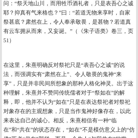
问：“祭天地山川，而用牲币酒礼者，只是表吾心之诚
耶？抑真有气来格也？”曰：“若道无物来享时，自家
祭甚底？肃然在上，令人奉承敬畏，是甚物？若道真
有云车拥从而来，又妄诞。”（《朱子语类》卷三，页
51）
在这里，朱熹明确反对祭祀只是“表吾心之诚”的说
法，而强调实有“肃然在上”、令人敬畏的鬼神“来
享”，只是并非民间所想象的那种人格化神灵。出于这
种理解，朱熹并不赞同传统儒者对于“祭如在”的解
释，即，他并不认为“如在”只是在表达祭祀者对祭祀
对象存在的主观想象，只是当作鬼神好像存在，以此
来表达自己的诚心。相反，朱熹相信有一种“临
在”和“共在”的状态存在，“如在”不是模仿意义上的“仿