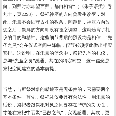
向，到拜时亦却望西拜，都自相背”（《朱子语类》卷
九十，页2293）。祭祀神座的方向曾发生改变，对
此，朱熹不会固守古礼的教条，问题是，神座方向改
变之后，祭拜的方向却没有随之调整，这就违背了礼
仪的目的和精神。这些细节背后的预设均是相信，“先
圣之灵”会在仪式空间中降临，仪节必须据此做出相应
安排。这说明，在朱熹的信念中，祭祀先圣的礼仪，
是与“先圣之灵”感通、共在的特定时空。这一信念是
祭祀空间建立的基本前提。
当然，与所祭对象的感通不是无条件的，它需要两个
基本条件。首先，祭祀礼仪要具有合法性，用朱熹的
话说，祭祀者跟祭祀对象之间要存在“气”的关联性，
才能在祭祀中召聚“已散之气”，实现感通。其次，更