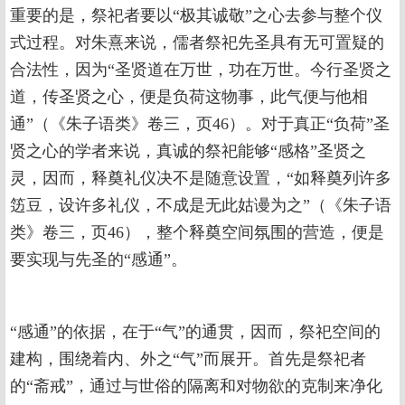
重要的是，祭祀者要以“极其诚敬”之心去参与整个仪
式过程。对朱熹来说，儒者祭祀先圣具有无可置疑的
合法性，因为“圣贤道在万世，功在万世。今行圣贤之
道，传圣贤之心，便是负荷这物事，此气便与他相
通”（《朱子语类》卷三，页46）。对于真正“负荷”圣
贤之心的学者来说，真诚的祭祀能够“感格”圣贤之
灵，因而，释奠礼仪决不是随意设置，“如释奠列许多
笾豆，设许多礼仪，不成是无此姑谩为之”（《朱子语
类》卷三，页46），整个释奠空间氛围的营造，便是
要实现与先圣的“感通”。
“感通”的依据，在于“气”的通贯，因而，祭祀空间的
建构，围绕着内、外之“气”而展开。首先是祭祀者
的“斋戒”，通过与世俗的隔离和对物欲的克制来净化