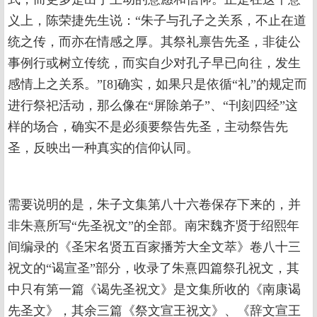
义上，陈荣捷先生说：“朱子与孔子之关系，不止在道
统之传，而亦在情感之厚。其祭礼禀告先圣，非徒公
事例行或树立传统，而实自少对孔子早已向往，发生
感情上之关系。”[8]确实，如果只是依循“礼”的规定而
进行祭祀活动，那么像在“屏除弟子”、“刊刻四经”这
样的场合，确实不是必须要祭告先圣，主动祭告先
圣，反映出一种真实的信仰认同。
需要说明的是，朱子文集第八十六卷保存下来的，并
非朱熹所写“先圣祝文”的全部。南宋魏齐贤于绍熙年
间编录的《圣宋名贤五百家播芳大全文萃》卷八十三
祝文的“谒宣圣”部分，收录了朱熹四篇祭孔祝文，其
中只有第一篇《谒先圣祝文》是文集所收的《南康谒
先圣文》，其余三篇《祭文宣王祝文》、《辞文宣王