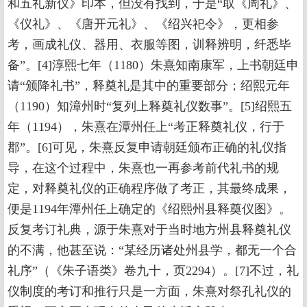
和五礼新仪》印本，但没有找到，于是“取《周礼》、
《仪礼》、《唐开元礼》、《绍兴祀令》，更相参
考，画成礼仪、器用、衣服等图，训释辨明，纤悉毕
备”。[4]淳熙七年（1180）朱熹知南康军，上书朝廷申
请“颁降礼书”，释奠礼是其中的重要部分；绍熙元年
（1190）知漳州时“复列上释奠礼仪数事”。[5]绍熙五
年（1194），朱熹在潭州任上“考正释奠礼仪，行于
郡”。[6]可见，朱熹反复申请朝廷颁布正确的礼仪指
导，在这个过程中，朱熹也一再参考前代礼书的规
定，对释奠礼仪的正确程序做了考正，其最终成果，
便是1194年潭州任上确定的《绍熙州县释奠仪图》。
反复考订礼典，源于朱熹对于当时地方州县释奠礼仪
的不满，他甚至说：“某经历诸处州县学，都无一个合
礼序”（《朱子语类》卷九十，页2294）。[7]不过，礼
仪制度的考订和推行只是一方面，朱熹对祭孔礼仪的