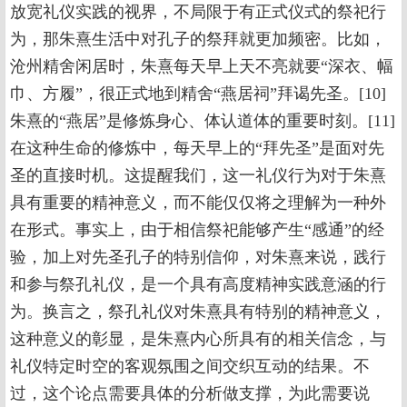
放宽礼仪实践的视界，不局限于有正式仪式的祭祀行
为，那朱熹生活中对孔子的祭拜就更加频密。比如，
沧州精舍闲居时，朱熹每天早上天不亮就要“深衣、幅
巾、方履”，很正式地到精舍“燕居祠”拜谒先圣。[10]
朱熹的“燕居”是修炼身心、体认道体的重要时刻。[11]
在这种生命的修炼中，每天早上的“拜先圣”是面对先
圣的直接时机。这提醒我们，这一礼仪行为对于朱熹
具有重要的精神意义，而不能仅仅将之理解为一种外
在形式。事实上，由于相信祭祀能够产生“感通”的经
验，加上对先圣孔子的特别信仰，对朱熹来说，践行
和参与祭孔礼仪，是一个具有高度精神实践意涵的行
为。换言之，祭孔礼仪对朱熹具有特别的精神意义，
这种意义的彰显，是朱熹内心所具有的相关信念，与
礼仪特定时空的客观氛围之间交织互动的结果。不
过，这个论点需要具体的分析做支撑，为此需要说