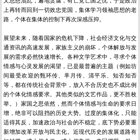
又思想混乱，遍地贪腐，有亡党亡国之忧，于是政治
上再转而回到一切效忠党国，集体学习领袖思想的老
路，个体在集体的控制下再次深感压抑。
展望未来，随着国家的危机下降，社会经济文化与交
通资讯的高速发展，家族主义的崩坏，个体解放与发
展的需求必然快速增长。各种文学艺术中，寻求个体
情感与心灵发展的渴望，已是最普遍的主题（例如坊
间最受欢迎的甄环传、芈月传、清平乐、知否知否
等，都在传统社会背景中，放入不合历史也不成比例
的个体化情感要求。其他类似的文艺作品，更不胜枚
举。）家国之思依然，然而个体情感与生命的要求日
增，绝非可以阻挡的历史大势。过度的集体化，只能
适得其反，加速政治与社会的不稳定，底下势必要重
新增加改革开放与民主化。近现代历史的发展道路有