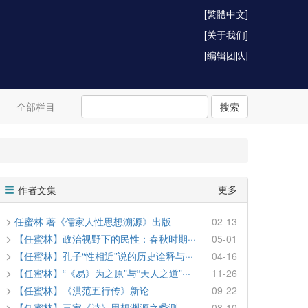
[繁體中文]
[关于我们]
[编辑团队]
全部栏目
搜索
更多
作者文集
任蜜林 著《儒家人性思想溯源》出版
02-13
【任蜜林】政治视野下的民性：春秋时期···
05-01
【任蜜林】孔子“性相近”说的历史诠释与···
04-16
【任蜜林】“《易》为之原”与“天人之道”···
11-26
【任蜜林】《洪范五行传》新论
09-22
【任蜜林】三家《诗》思想渊源之蠡测
08-10