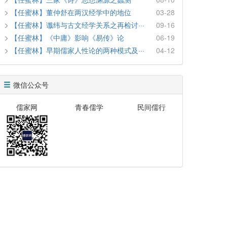
【任蜜林】董仲舒在两汉经学中的地位
03-28
【任蜜林】谶纬与古文经学关系之再检讨···
09-16
【任蜜林】《中庸》影响《易传》论
06-19
【任蜜林】早期儒家人性论的两种模式及···
04-12
微信公众号
儒家网
青春儒学
民间儒行