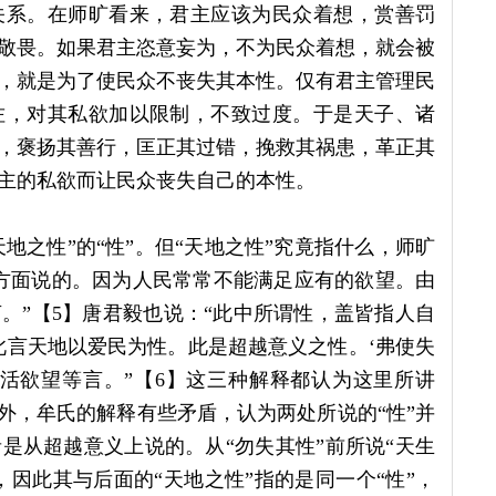
关系。在师旷看来，君主应该为民众着想，赏善罚
敬畏。如果君主恣意妄为，不为民众着想，就会被
，就是为了使民众不丧失其本性。仅有君主管理民
佐，对其私欲加以限制，不致过度。于是天子、诸
，褒扬其善行，匡正其过错，挽救其祸患，革正其
主的私欲而让民众丧失自己的本性。
天地之性”的“性”。但“天地之性”究竟指什么，师旷
方面说的。因为人民常常不能满足应有的欲望。由
。”【5】唐君毅也说：“此中所谓性，盖皆指人自
此言天地以爱民为性。此是超越意义之性。‘弗使失
活欲望等言。”【6】这三种解释都认为这里所讲
外，牟氏的解释有些矛盾，认为两处所说的“性”并
是从超越意义上说的。从“勿失其性”前所说“天生
，因此其与后面的“天地之性”指的是同一个“性”，