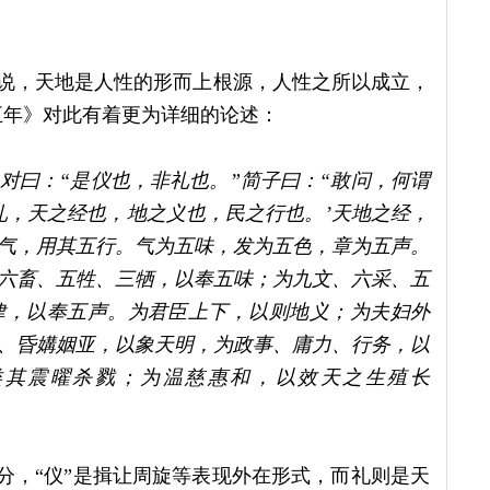
是说，天地是人性的形而上根源，人性之所以成立，
五年》对此有着更为详细的论述：
对曰：“是仪也，非礼也。”简子曰：“敢问，何谓
礼，天之经也，地之义也，民之行也。’天地之经，
气，用其五行。气为五味，发为五色，章为五声。
六畜、五牲、三牺，以奉五味；为九文、六采、五
律，以奉五声。为君臣上下，以则地义；为夫妇外
、昏媾姻亚，以象天明，为政事、庸力、行务，以
类其震曜杀戮；为温慈惠和，以效天之生殖长
区分，“仪”是揖让周旋等表现外在形式，而礼则是天