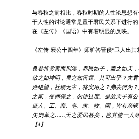
与春秋之前相比，春秋时期的人性论思想有
于人性的讨论通常是置于君民关系下进行的
在《左传》《国语》中有着明显的反映。
《左传·襄公十四年》师旷答晋侯“卫人出其
良君将赏善而刑淫，养民如子，盖之如天，
敬之如神明，畏之如雷霆。其可出乎？夫君
姓绝望，社稷无主，将安用之？弗去何为？
之贰，使师保之，勿使过度。是故天子有公
庶人、工、商、皂、隶、牧、圉，皆有亲昵
失则革之……天之爱民甚矣，岂其使一人
【4】