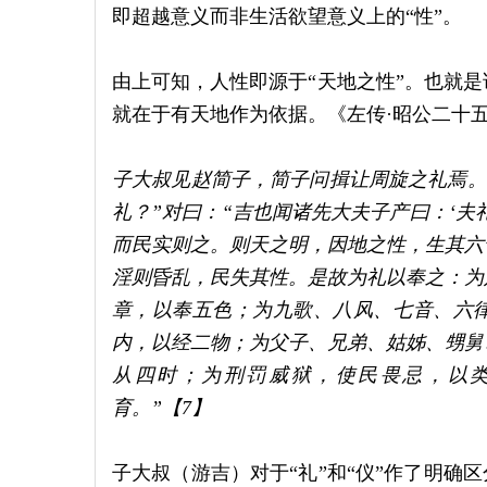
即超越意义而非生活欲望意义上的“性”。
由上可知，人性即源于“天地之性”。也就
就在于有天地作为依据。《左传·昭公二十
子大叔见赵简子，简子问揖让周旋之礼焉。
礼？”对曰：“吉也闻诸先大夫子产曰：‘夫
而民实则之。则天之明，因地之性，生其六
淫则昏乱，民失其性。是故为礼以奉之：为
章，以奉五色；为九歌、八风、七音、六
内，以经二物；为父子、兄弟、姑姊、甥舅
从四时；为刑罚威狱，使民畏忌，以
育。”【7】
子大叔（游吉）对于“礼”和“仪”作了明确