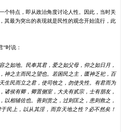
一个特点，即从政治角度讨论人性。因此，当时关
，其最为突出的表现就是民性的观念开始流行，此
君”时说：
容之如地。民奉其君，爱之如父母，仰之如日月，
，神之主而民之望也。若困民之主，匮神乏祀，百
天生民而立之君，使司牧之，勿使失性。有君而为
，诸侯有卿，卿置侧室，大夫有贰宗，士有朋友，
，以相辅佐也。善则赏之，过则匡之，患则救之，
肆于民上，以从其淫，而弃天地之性？必不然矣！