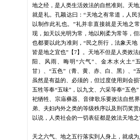
地之经，是人类生活效法的自然准则。天地
就是礼。孔颖达曰：“天地之有常道，人民
以制作此礼也。”礼并非直接就是天地之
现，如天以光明为常，地以刚柔为常等，但
也都要以此为准则，“民之所行，法象天地
皆是地之宜也”【7】。天地不但是人类效
阳、风雨、晦明“六气”、金木水火土“
甘）、“五色”（青、黄、赤、白、黑）、“
虽然是有益的、必须的，但过度使用则会损
五牲等奉“五味”，以九文、六采等奉“五色
祀牺牲、宗庙彝器、音律歌乐要效法自然界的
弟、夫妇内外之类的等级秩序以及刑罚奖赏
以说，人类社会的一切表征都是效法天地之
天之六气、地之五行落实到人身上，就成为