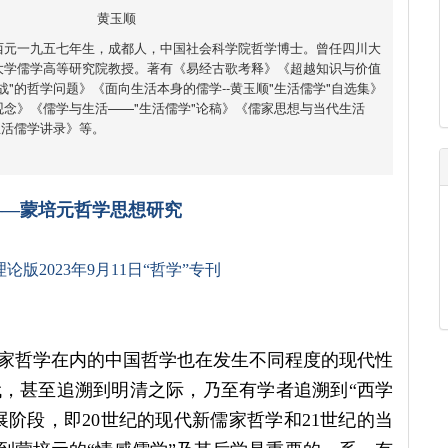
黄玉顺
西元一九五七年生，成都人，中国社会科学院哲学博士。曾任四川大
大学儒学高等研究院教授。著有《易经古歌考释》《超越知识与价值
战"的哲学问题》《面向生活本身的儒学--黄玉顺"生活儒学"自选集》
念》《儒学与生活——"生活儒学"论稿》《儒家思想与当代生活
生活儒学讲录》等。
——蒙培元哲学思想研究
理论版
2023
年
9
月
11
日“哲学”专刊
家哲学在内的中国哲学也在发生不同程度的现代性
，甚至追溯到明清之际，乃至有学者追溯到“西学
展阶段，即20世纪的现代新儒家哲学和21世纪的当