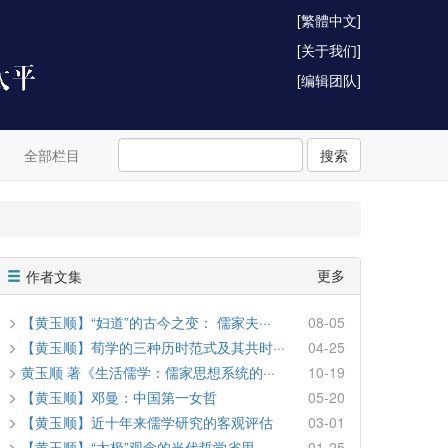
[繁體中文]
[关于我们]
[编辑团队]
全部栏目
搜索
更多
作者文集
【黄玉顺】“妇道”的古今之变： 儒家夫···
08-05
【黄玉顺】荀学的三种历时范式及其共时···
04-25
黄玉顺 著《生活儒学：儒家思想系统的···
10-19
【黄玉顺】邓曼：中国第一女哲
05-20
【黄玉顺】近十年来儒学研究的客观评估
03-01
【黄玉顺】“太极”观念的当代哲学省思 —···
01-25