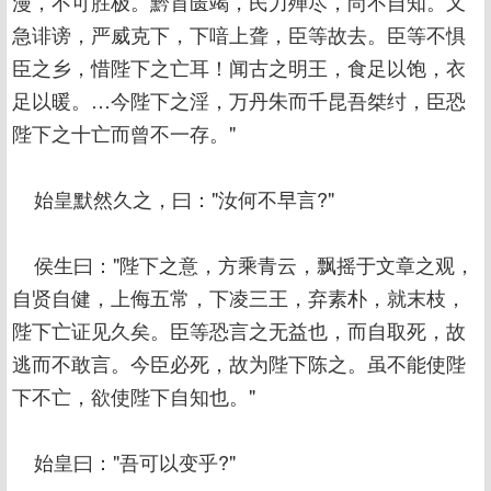
漫，不可胜极。黔首匮竭，民力殚尽，尚不自知。又
急诽谤，严威克下，下喑上聋，臣等故去。臣等不惧
臣之乡，惜陛下之亡耳！闻古之明王，食足以饱，衣
足以暖。…今陛下之淫，万丹朱而千昆吾桀纣，臣恐
陛下之十亡而曾不一存。"
始皇默然久之，曰："汝何不早言?"
侯生曰："陛下之意，方乘青云，飘摇于文章之观，
自贤自健，上侮五常，下凌三王，弃素朴，就末枝，
陛下亡证见久矣。臣等恐言之无益也，而自取死，故
逃而不敢言。今臣必死，故为陛下陈之。虽不能使陛
下不亡，欲使陛下自知也。"
始皇曰："吾可以变乎?"