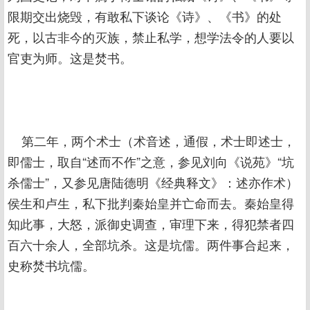
限期交出烧毁，有敢私下谈论《诗》、《书》的处
死，以古非今的灭族，禁止私学，想学法令的人要以
官吏为师。这是焚书。
第二年，两个术士（术音述，通假，术士即述士，
即儒士，取自“述而不作”之意，参见刘向《说苑》“坑
杀儒士”，又参见唐陆德明《经典释文》：述亦作术）
侯生和卢生，私下批判秦始皇并亡命而去。秦始皇得
知此事，大怒，派御史调查，审理下来，得犯禁者四
百六十余人，全部坑杀。这是坑儒。两件事合起来，
史称焚书坑儒。