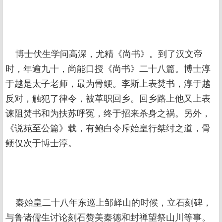
博士伏生学问高深，尤精《尚书》。到了汉文帝
时，年逾九十，尚能口授《尚书》二十八篇。博士淳
于越是太子老师，最为骨鲠。李斯上表焚书，淳于越
反对，触犯了律令，被革职回乡。回乡路上他又上表
谏阻焚书和为扶苏呼冤，终于招来杀身之祸。另外，
《说苑至公篇》载，有鲍白令斥始皇行桀纣之道，骨
鲠仅次于博士淳。
秦始皇二十八年东巡上邹峄山的时候，立石刻碑，
与鲁诸儒生讨论刻石赞美秦德和封禅望祭山川等事。