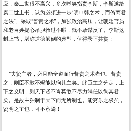
应，秦二世很不高兴，多次嘲笑指责李斯，李斯遂给
秦二世上书，认为必须进一步“明申韩之术，而脩商君
之法”、采取“督责之术”，加强政治高压，让朝廷官员
和老百姓提心吊胆救过不暇，就不敢谋反了。李斯这
封上书，堪称道德颠倒的典型，值得录下共赏：
“夫贤主者，必且能全道而行督责之术者也。督责
之，则臣不敢不竭能以徇其主矣。此臣主之分定，上
下之义明，则天下贤不肖莫敢不尽力竭任以徇其君
矣。是故主独制于天下而无所制也。能穷乐之极矣，
贤明之主也，可不察焉！