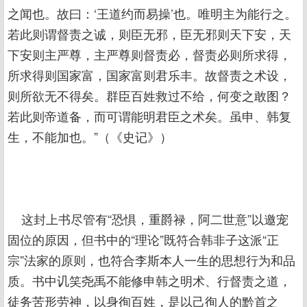
之闻也。故曰：‘王道约而易操’也。唯明主为能行之。
若此则谓督责之诚，则臣无邪，臣无邪则天下安，天
下安则主严尊，主严尊则督责必，督责必则所求得，
所求得则国家富，国家富则君乐丰。故督责之术设，
则所欲无不得矣。群臣百姓救过不给，何变之敢图？
若此则帝道备，而可谓能明君臣之术矣。虽申、韩复
生，不能加也。”（《史记》）
这封上书尽管有“恐惧，重爵禄，阿二世意”以邀宠
固位的原因，但书中的“理论”既符合韩非子这派“正
宗”法家的原则，也符合李斯本人一生的思想行为和品
质。书中讥笑尧禹不能修申韩之明术、行督责之道，
徒务苦形劳神，以身徇百姓，是以己徇人的黔首之