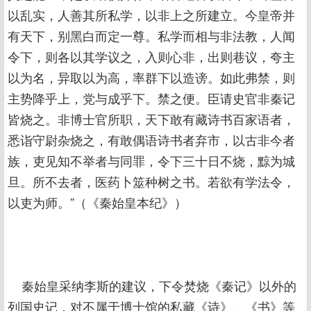
以乱实，人善其所私学，以非上之所建立。今皇帝并
有天下，别黑白而定一尊。私学而相与非法教，人闻
令下，则各以其学议之，入则心非，出则巷议，夸主
以为名，异取以为高，率群下以造谤。如此弗禁，则
主势降乎上，党与成乎下。禁之便。臣请史官非秦记
皆烧之。非博士官所职，天下敢有藏诗书百家语者，
悉诣守尉杂烧之，有敢偶语诗书者弃市，以古非今者
族，吏见知不举者与同罪，令下三十日不烧，黥为城
旦。所不去者，医药卜筮种树之书。若欲有学法令，
以吏为师。”（《秦始皇本纪》）
秦始皇采纳李斯的建议，下令焚烧《秦记》以外的
列国史记，对不属于博士馆的私藏《诗》、《书》等