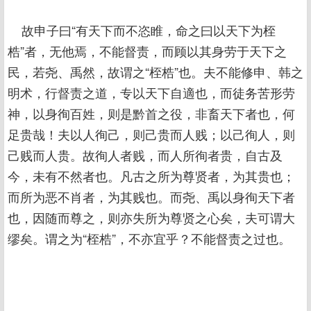
故申子曰“有天下而不恣睢，命之曰以天下为桎
梏”者，无他焉，不能督责，而顾以其身劳于天下之
民，若尧、禹然，故谓之“桎梏”也。夫不能修申、韩之
明术，行督责之道，专以天下自適也，而徒务苦形劳
神，以身徇百姓，则是黔首之役，非畜天下者也，何
足贵哉！夫以人徇己，则己贵而人贱；以己徇人，则
己贱而人贵。故徇人者贱，而人所徇者贵，自古及
今，未有不然者也。凡古之所为尊贤者，为其贵也；
而所为恶不肖者，为其贱也。而尧、禹以身徇天下者
也，因随而尊之，则亦失所为尊贤之心矣，夫可谓大
缪矣。谓之为“桎梏”，不亦宜乎？不能督责之过也。