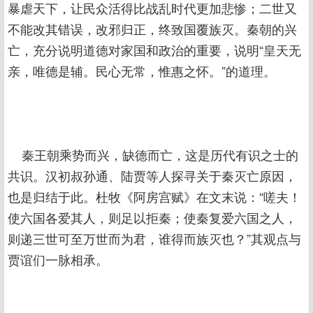
暴虐天下，让民众活得比战乱时代更加悲惨；二世又
不能改其错误，改邪归正，终致国覆族灭。秦朝的兴
亡，充分说明道德对家国和政治的重要，说明“皇天无
亲，唯德是辅。民心无常，惟惠之怀。”的道理。
秦王朝乘势而兴，缺德而亡，这是历代有识之士的
共识。汉初叔孙通、陆贾等人探寻关于秦灭亡原因，
也是归结于此。杜牧《阿房宫赋》在文末说：“嗟夫！
使六国各爱其人，则足以拒秦；使秦复爱六国之人，
则递三世可至万世而为君，谁得而族灭也？”其观点与
贾谊们一脉相承。