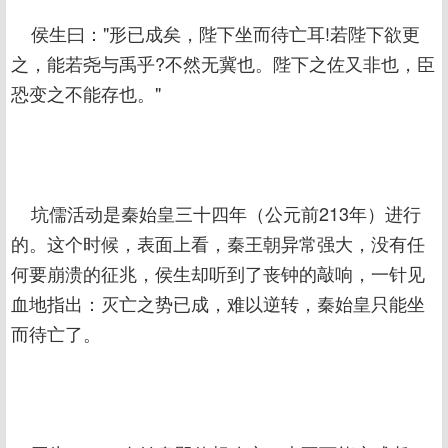
侯生曰："形已成矣，陛下坐而待亡耳!若陛下欲更
之，能若尧与禹乎?不然无冀也。陛下之佐又非也，臣
恐变之不能存也。"
坑儒活动是秦始皇三十四年（公元前213年）进行
的。这个时候，表面上看，秦王朝异常强大，没有任
何要崩溃的征兆，侯生却听到了丧钟的敲响，一针见
血地指出：灭亡之势已成，难以逆转，秦始皇只能坐
而待亡了。