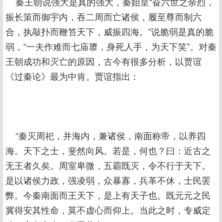
秦王朝说强大是真的强大，秦始皇“奋六世之余烈，
振长策而御宇内，吞二周而亡诸侯，履至尊而制六
合，执敲扑而鞭笞天下，威振四海。”说脆弱是真的脆
弱，“一夫作难而七庙隳，身死人手，为天下笑”。对秦
王朝成功和灭亡的原因，古今有很多分析，以贾谊
《过秦论》最为中肯。贾谊指出：
“秦灭周祀，并海内，兼诸侯，南面称帝，以养四
海。天下之士，斐然向风。若是，何也？曰：近古之
无王者久矣。周室卑微，五霸既灭，令不行于天下。
是以诸侯力政，强凌弱，众暴寡，兵革不休，士民罢
弊。今秦南面而王天下，是上有天子也。既元元之民
冀得安其性命，莫不虚心而仰上。当此之时，专威定