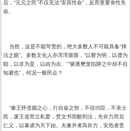
后，“元元之民”不仅无法“安其性命”，反而更要丧性失
命。
当然，这是不能苛责的，绝大多数人不可能具备“择
法之眼”。多数文化人亦浑浑噩噩，“以瞽为明，以聋为
聪，以非为是，以凶为吉。”“驱逐樊笼陷阱之中却不自
知避也”，何况一般民众？
“秦王怀贪鄙之心，行自奋之智，不信功臣，不亲士
民，废王道而立私爱，焚文书而酷刑法，先诈力而后
仁义，以暴虐为天下始。夫兼并者高诈力，安危者贵