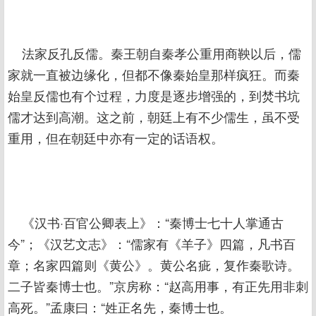
法家反孔反儒。秦王朝自秦孝公重用商鞅以后，儒
家就一直被边缘化，但都不像秦始皇那样疯狂。而秦
始皇反儒也有个过程，力度是逐步增强的，到焚书坑
儒才达到高潮。这之前，朝廷上有不少儒生，虽不受
重用，但在朝廷中亦有一定的话语权。
《汉书·百官公卿表上》：“秦博士七十人掌通古
今”；《汉艺文志》：“儒家有《羊子》四篇，凡书百
章；名家四篇则《黄公》。黄公名疵，复作秦歌诗。
二子皆秦博士也。”京房称：“赵高用事，有正先用非刺
高死。”孟康曰：“姓正名先，秦博士也。