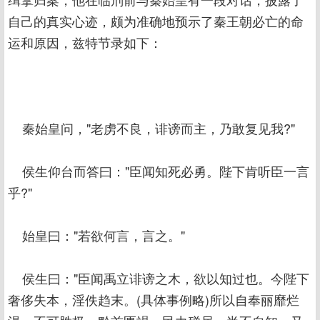
自己的真实心迹，颇为准确地预示了秦王朝必亡的命
运和原因，兹特节录如下：
秦始皇问，"老虏不良，诽谤而主，乃敢复见我?"
侯生仰台而答曰："臣闻知死必勇。陛下肯听臣一言
乎?"
始皇曰："若欲何言，言之。"
侯生曰："臣闻禹立诽谤之木，欲以知过也。今陛下
奢侈失本，淫佚趋末。(具体事例略)所以自奉丽靡烂