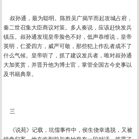
叔孙通，最为聪明。陈胜吴广揭竿而起攻城占府，
秦二世召集大臣商议对策。多人奏说，应该赶快发兵
镇压。叔孙通发现皇帝脸色不好，低声恭维说，皇帝
英明，仁爱四方，威严可敬，那些犯上作乱者成不了
什么气候。皇帝听了，抓了建议发兵者，唯对叔孙通
大加奖赏，并晋升他为博士官，掌管全国古今史事以
及书籍典章。
三
《说苑》记载，坑儒事件中，侯生侥幸逃脱，又被
缉拿归案，他在临刑前与秦始皇有一段对话，披露了