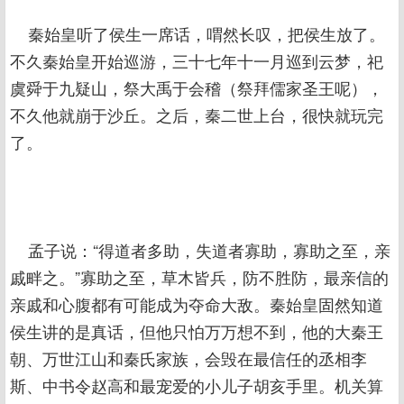
秦始皇听了侯生一席话，喟然长叹，把侯生放了。
不久秦始皇开始巡游，三十七年十一月巡到云梦，祀
虞舜于九疑山，祭大禹于会稽（祭拜儒家圣王呢），
不久他就崩于沙丘。之后，秦二世上台，很快就玩完
了。
孟子说：“得道者多助，失道者寡助，寡助之至，亲
戚畔之。”寡助之至，草木皆兵，防不胜防，最亲信的
亲戚和心腹都有可能成为夺命大敌。秦始皇固然知道
侯生讲的是真话，但他只怕万万想不到，他的大秦王
朝、万世江山和秦氏家族，会毁在最信任的丞相李
斯、中书令赵高和最宠爱的小儿子胡亥手里。机关算