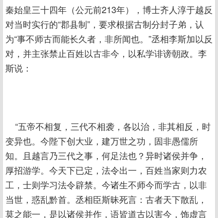
秦始皇三十四年（公元前213年），博士齐人淳于越反
对当时实行的“郡县制”，要求根据古制分封子弟，认
为“事不师古而能长久者，非所闻也。”丞相李斯加以反
对，并主张禁止百姓以古非今，以私学诽谤朝政。李
斯说：
“五帝不相复，三代不相袭，各以治，非其相反，时
变异也。今陛下创大业，建万世之功，固非愚儒所
知。且越言乃三代之事，何足法也？异时诸侯并争，
厚招游学。今天下已定，法令出一，百姓当家则力农
工，士则学习法令辟禁。今诸生不师今而学古，以非
当世，惑乱黔首。丞相臣斯昧死言：古者天下散乱，
莫之能一，是以诸侯并作，语皆道古以害今，饰虚言