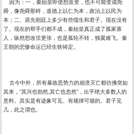
因为：一，秦始皇即使想改变，也不可能变成尧
舜，像尧舜那样，道德上以仁为本，政治上以民为
本；二、原先朝廷上多少有些儒生和君子。现在没有
了。现在的帮手们都不成，秦始皇真正成了孤家寡
人，纵然想改弦更张，也是孤轮不转，独翼难飞。秦
王朝的悲惨命运已经生铁铸定。
古今中外，所有暴政恶势力的崩溃灭亡都仿佛突如
其来，“其兴也勃然,其亡也忽然”，出乎绝大多数人的
意料。其实是有迹象可见、有规律可循的。君子见
几，此之谓也。