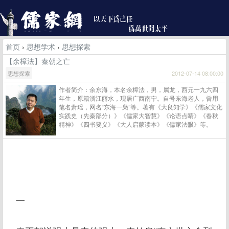
首页
›
思想学术
›
思想探索
【余樟法】秦朝之亡
思想探索
2012-07-14 08:00:00
作者简介：余东海，本名余樟法，男，属龙，西元一九六四
年生，原籍浙江丽水，现居广西南宁。自号东海老人，曾用
笔名萧瑶，网名“东海一枭”等。著有《大良知学》《儒家文化
实践史（先秦部分）》《儒家大智慧》《论语点睛》《春秋
精神》《四书要义》《大人启蒙读本》《儒家法眼》等。
一