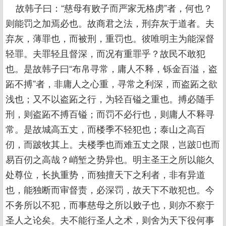
故韩子曰：“慈母有败子而严家无格虏”者，何也？
则能罚之加焉必也。故商君之法，刑弃灰于道者。夫
弃灰，薄罪也，而被刑，重罚也。彼唯明主为能深督
轻罪。夫罪轻且督深，而况有重罪乎？故民不敢犯
也。是故韩子曰“布帛寻常，庸人不释，铄金百溢，盗
跖不搏”者，非庸人之心重，寻常之利深，而盗跖之欲
浅也；又不以盗跖之行，为轻百镒之重也。搏必随手
刑，则盗跖不搏百镒；而罚不必行也，则庸人不释寻
常。是故城高五丈，而楼季不轻犯也；泰山之高百
仞，而跛牧其上。夫楼季也而难五丈之限，岂跛也而
易百仞之高哉？峭堑之势异也。明主圣王之所以能久
处尊位，长执重势，而独擅天下之利者，非有异道
也，能独断而审督责，必深罚，故天下不敢犯也。今
不务所以不犯，而事慈母之所以败子也，则亦不察于
圣人之论矣。夫不能行圣人之术，则舍为天下役何事