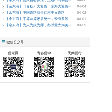
【余东海】《春秋》大复仇，东海大复仇···
04-04
【余东海】中国道路就是仁本主义道路――···
04-02
【余东海】平等差等矛盾统一，爱有差等···
04-01
【余东海】为人为政为师，都以量大为美···
03-29
微信公众号
儒家网
青春儒学
民间儒行