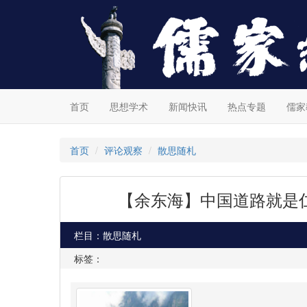
首页
思想学术
新闻快讯
热点专题
儒家
首页
评论观察
散思随札
【余东海】中国道路就是
栏目：散思随札
标签：