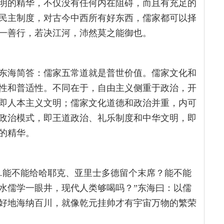
明的精华，不仅没有任何内在阻碍，而且有充足的
民主制度，对古今中西所有好东西，儒家都可以择
一善行，若决江河，沛然莫之能御也。
东海简答：儒家五常道就是普世价值。儒家文化和
性和普适性。不同在于，自由主义侧重于政治，开
即人本主义文明；儒家文化道德和政治并重，内可
政治模式，即王道政治、礼乐制度和中华文明，即
的精华。
…能不能给哈耶克、亚里士多德留个末席？能不能
水儒学一眼井，现代人类够喝吗？”东海曰：以儒
好地海纳百川，就像乾元挂帅才有宇宙万物的繁荣