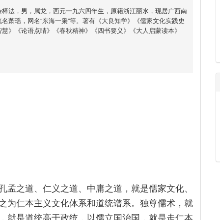
余樟法，男，属龙，西元一九六四年生，原籍浙江丽水，现居广西南
名萧瑶，网名“东海一枭”等。著有《大良知学》《儒家文化实践史
智慧》《论语点睛》《春秋精神》《四书要义》《大人启蒙读本》
孔孟之道、仁义之道、中庸之道，就是儒家文化、
之为仁本主义文化体系和道统谱系。独尊儒术，就
，就是道统高于政统，以儒立国治国，就是走仁本