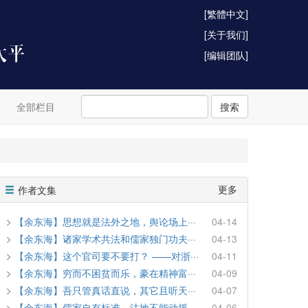
[繁體中文]
[关于我们]
[编辑团队]
全部栏目
搜索
更多
作者文集
【余东海】思想就是法外之地，舆论场上···
04-14
【余东海】诸家学术共法和儒家独门功夫···
04-13
【余东海】这个官司要不要打？ ——对浙···
04-11
【余东海】穷而不困贫而乐，豪在精神富···
04-09
【余东海】吾只管真话直说，其它且听天···
04-07
【余东海】儒家自有标准，法地不能动摇···
04-06