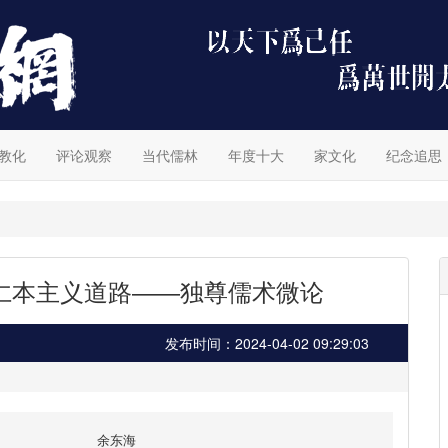
教化
评论观察
当代儒林
年度十大
家文化
纪念追思
仁本主义道路――独尊儒术微论
发布时间：2024-04-02 09:29:03
余东海