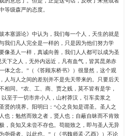
载的意思了。但是，正是这句话，反映了朱熹或者
中等级森严的态度。
拔本塞源论》中认为，我们每一个人，天生的就是
与我们凡人完全是一样的，只是因为他们努力学
要像圣人一样，真诚向善，我们人人都可以成为圣
视天下之人，无外内远近，凡有血气，皆其昆弟赤
一体之念。”（《答顾东桥书》）很显然，这个观
，人与人之间的差别并不是先天带来的。只要后天
不相同。“农、工、商、贾之贱，莫不皆有是学，
，以至于一切市井小人，山村莽汉，引车卖浆之
圣贤的境界。阳明曰：“心之良知是谓圣。圣人之
人也；勉然而致之者，贤人也；自蔽自昧而不肯致
极，良知又未尝不存也。苟能致之，即与圣人无异
为尧舜者。以此也。”（《书魏师孟·乙酉》）不论