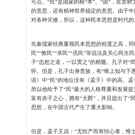
可点。“民”是国家的根“本”。“固”，在
的意思，还有精神世界稳定的意思。由于中
对各种灾难，所以，这种民本思想是时代的
先秦儒家经典重视民本思想的程度之高，同时
民”“教民”“亲民”“烝民”等说法及关心民
子“忠恕之道，一以贯之”的精髓。孔子对“
怀。但是，孔子出身贵族，有“唯上知与下愚
语》中“民”的地位没有《孟子》中的高。孟
所以他给予了“民”最大的人格尊重和发展提升
富有赤子之心，拥有“天爵”，并且提出了“
思想，在中国古代产生了重大影响。
但是，孟子又说：“无恒产而有恒心者，惟