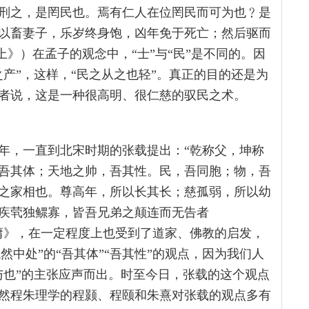
刑之，是罔民也。焉有仁人在位罔民而可为也﹖是
以畜妻子，乐岁终身饱，凶年免于死亡；然后驱而
上》）在孟子的观念中，“士”与“民”是不同的。因
产”，这样，“民之从之也轻”。真正的目的还是为
者说，这是一种很高明、很仁慈的驭民之术。
多年，一直到北宋时期的张载提出：“乾称父，坤称
吾其体；天地之帅，吾其性。民，吾同胞；物，吾
之家相也。尊高年，所以长其长；慈孤弱，所以幼
疾茕独鳏寡，皆吾兄弟之颠连而无告者
庸》，在一定程度上也受到了道家、佛教的启发，
混然中处”的“吾其体”“吾其性”的观点，因为我们人
与也”的主张应声而出。时至今日，张载的这个观点
然程朱理学的程颢、程颐和朱熹对张载的观点多有