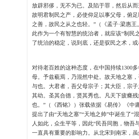
放辟邪侈，无不为已。及陷于罪，然后从而
故明君制民之产，必使仰足以事父母，俯足
之善，故民之从之也轻。”（《孟子·梁惠王
此作为一个有智慧的统治者，就应该“制民之
了统治的稳定，说到底，还是驭民之术，或
对待老百姓的这种态度，在中国持续1300
母。予兹藐焉，乃混然中处。故天地之塞，
与也。大君者，吾父母宗子；其大臣，宗子
其幼。圣其合德，贤其秀也。凡天下疲癃残
也。”（《西铭》）张载依据《易传》《中
提出了由“天地之塞”“天地之帅”中诞生了“
人如此，众生平等，因此“民吾同胞，物吾
一直具有重要的影响力。从北宋到南宋，虽