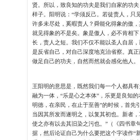
贤。所以，致良知的功夫是我们自家的功夫
样子。阳明说：“学须反己。若徒责人，只
许多未尽处，奚暇责人？舜能化得象的傲，
就见得象的不是矣。象是傲人，必不肯相下
长，责人之短。我们不仅不能以圣人自居，
是反省自己，对自己深度地克治省察。真正
做足自己的功夫，自然而然就会感化他人。
王阳明的意思是，既然我们每一个人都具有
融为一体，“乐是心之本体”，乐更是良知的
明德，在亲民，在止于至善”的时候，首先引
当因其所发而遂明之，以复其初也。新者，
使之亦有以去其旧染之污也。”（《四书章
据，然后论证自己为什么要把这个字读作“