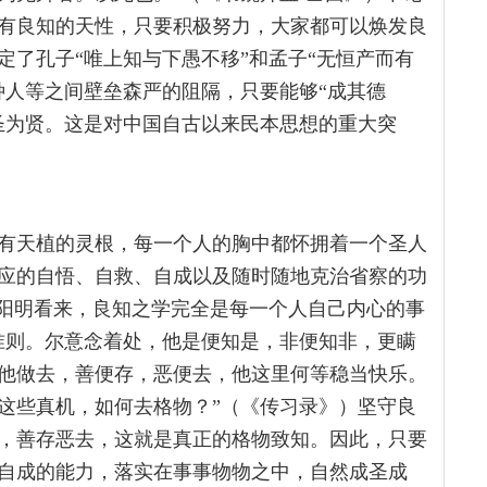
有良知的天性，只要积极努力，大家都可以焕发良
定了孔子“唯上知与下愚不移”和孟子“无恒产而有
种人等之间壁垒森严的阻隔，只要能够“成其德
圣为贤。这是对中国自古以来民本思想的重大突
有天植的灵根，每一个人的胸中都怀拥着一个圣人
应的自悟、自救、自成以及随时随地克治省察的功
王阳明看来，良知之学完全是每一个人自己内心的事
准则。尔意念着处，他是便知是，非便知非，更瞒
他做去，善便存，恶便去，他这里何等稳当快乐。
这些真机，如何去格物？”（《传习录》）坚守良
，善存恶去，这就是真正的格物致知。因此，只要
自成的能力，落实在事事物物之中，自然成圣成