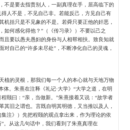
，不是要去指责别人，一副真理在手，居高临下的
见得人不是，不见自己非。若能反己，方见自己有
其机括只是不见象的不是。若舜只要正他的奸恶，
，如何感化得他？”（《传习录》）不要以己之
而且要以愚夫愚妇的身份与人相帮相扶。致良知就
面对自己的“许多未尽处”，不断净化自己的灵魂，
天植的灵根，那我们每一个人的本心就与天地万物
本体。朱熹在注释《礼记·大学》“大学之道，在明
程颐曰：“亲，当做新。”朱熹接着又说：“故学者
革其旧之谓也。言既自明其明德，又当推以及人，
句集注》）先把程颐的观点拿出来，作为理论的依
新”。从这几句话中，我们看到了朱熹真理在