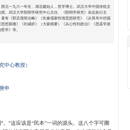
，西元一九六一年生，湖北建始人，哲学博士。武汉大学中国传统文
教授。武汉大学阳明学研究中心主任、《阳明学研究》杂志执行主
。著有《郭店儒简论略》《先秦儒家性情思想研究》《从简帛中挖掘
炘思想探微》《刘咸炘》（大家精要）《从心性到政治》《思孟学派
治哲学》等。
究中心教授）
庚申
宁。”这应该是“民本”一词的源头。这八个字可圈