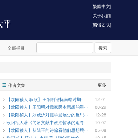
[繁體中文]
[关于我们]
[编辑团队]
全部栏目
搜索
更多
作者文集
【欧阳祯人 耿欣】王阳明巡抚南赣时期···
12-01
【欧阳祯人】王阳明对儒家民本思想的重···
08-29
【欧阳祯人】刘咸炘对儒学发展史的反思···
12-28
欧阳祯人著《简帛文献中政治哲学的追寻···
10-07
【欧阳祯人】从陆王的诗篇看他们思想境···
05-08
欧阳祯人 陈中 朱小明 著《指向现代的···
12-15