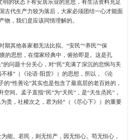
农耕文明的状态下有安居乐业的意思，有生活资料充足
国古代生产力较为落后，大家必须团结一心才能面
产物，我们是应该同情理解的。
期其他各家都无法比拟。“安民”“养民”“保
生民瘼的思想，在儒家经典中，俯拾即是。这是孔
民”的问题十分关心，对“民”充满了深沉的悲悯与关
不移”（《论语·阳货》）的思想，所以，《论
子的“性善论”其实也是包含了最底层的老百姓的，
空间。孟子直指“民”为“天民”，是“天生烝民”，
民为贵，社稷次之，君为轻”（《尽心下》）的重要
士为能。若民，则无恒产，因无恒心。苟无恒心，