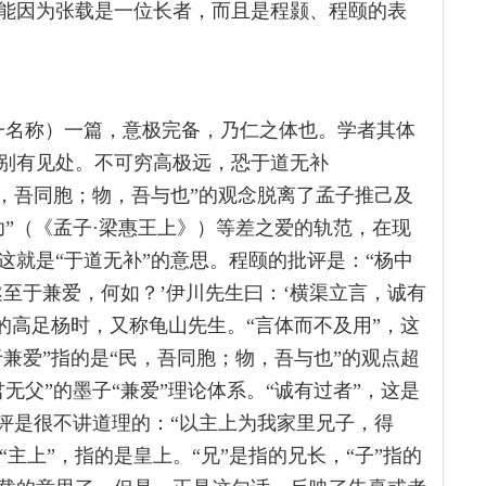
能因为张载是一位长者，而且是程颢、程颐的表
一名称）一篇，意极完备，乃仁之体也。学者其体
别有见处。不可穷高极远，恐于道无补
民，吾同胞；物，吾与也”的观念脱离了孟子推己及
”（《孟子·梁惠王上》）等差之爱的轨范，在现
这就是“于道无补”的意思。程颐的批评是：“杨中
至于兼爱，何如？’伊川先生曰：‘横渠立言，诚有
的高足杨时，又称龟山先生。“言体而不及用”，这
于兼爱”指的是“民，吾同胞；物，吾与也”的观点超
无父”的墨子“兼爱”理论体系。“诚有过者”，这是
批评是很不讲道理的：“以主上为我家里兄子，得
“主上”，指的是皇上。“兄”是指的兄长，“子”指的