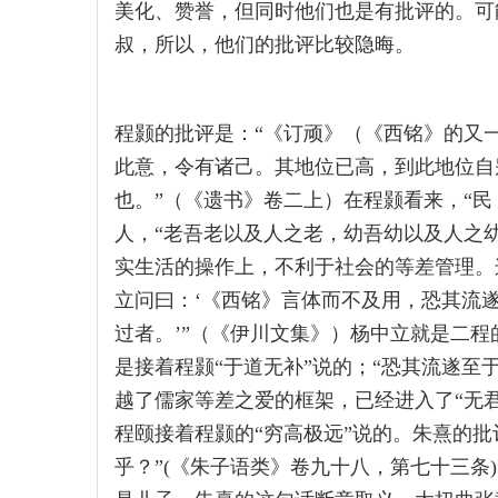
美化、赞誉，但同时他们也是有批评的。可
叔，所以，他们的批评比较隐晦。
程颢的批评是：“《订顽》（《西铭》的又
此意，令有诸己。其地位已高，到此地位自
也。”（《遗书》卷二上）在程颢看来，“
人，“老吾老以及人之老，幼吾幼以及人之幼
实生活的操作上，不利于社会的等差管理。
立问曰：‘《西铭》言体而不及用，恐其流遂
过者。’”（《伊川文集》）杨中立就是二程
是接着程颢“于道无补”说的；“恐其流遂至
越了儒家等差之爱的框架，已经进入了“无君
程颐接着程颢的“穷高极远”说的。朱熹的
乎？”(《朱子语类》卷九十八，第七十三条)