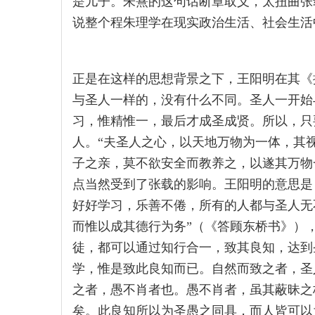
是儿子。朱熹的这句话断章取义，太扭曲张
说整个程朱理学在现实政治生活、社会生活
正是在这样的思想背景之下，王阳明在其《
与圣人一样的，没有什么不同。圣人一开始
习，惟精惟一，最后才成圣成贤。所以，只
人。“夫圣人之心，以天地万物为一体，其
子之亲，莫不欲安全而教养之，以遂其万物
点当然受到了张载的影响。王阳明的意思是
好好学习，乐善不倦，所有的人都与圣人无
而惟以成其德行为务”（《答顾东桥书》）
徒，都可以通过知行合一，致其良知，达到
学，惟是致此良知而已。自然而致之者，圣
之者，愚不肖者也。愚不肖者，虽其蔽昧之
矣。此良知所以为圣愚之同具，而人皆可以