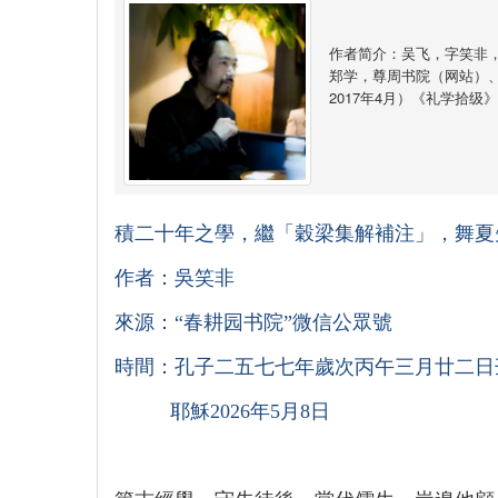
作者简介：吴飞，字笑非，
郑学，尊周书院（网站）
2017年4月）《礼学拾级
積二十年之學，繼「穀梁集解補注」，舞夏
作者：吳笑非
來源：“春耕园书院”微信公眾號
時間：孔子二五七七年歲次丙午三月廿二日
耶穌2026年5月8日