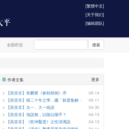
[繁體中文]
[关于我们]
[编辑团队]
全部栏目
搜索
更多
作者文集
【吳笑非】有麟齋《春秋歸例》序
05-14
【吳笑非】積二十年之學，繼「穀梁集解···
05-11
【吳笑非】太一、大一統說
04-30
【吳笑非】強說無，以陰以陽乎？
04-13
【吳笑非】《乾坤鑿度》之性清濁說
04-13
【吳笑非】《清史》難產是因為崇洋媚外
04-11