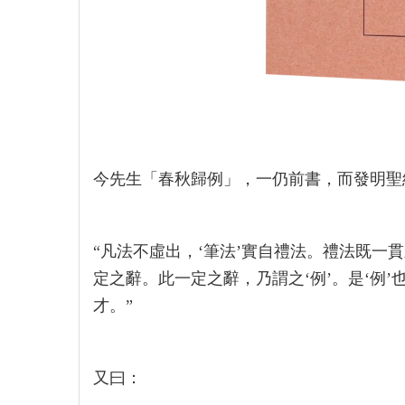
今先生「春秋歸例」，一仍前書，而發明聖
“凡法不虛出，‘筆法’實自禮法。禮法既一
定之辭。此一定之辭，乃謂之‘例’。是‘例
才。”
又曰：