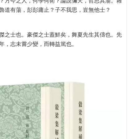
？方今之人，何學何術？論說彌天，哲思其湯。雜
魯道有蕩，彭彭庸止？子不我思，豈無他士？
傑之士也。豪傑之士蓋鮮矣，舞夏先生其儔也。先
年，志未嘗少變，而轉益篤也。