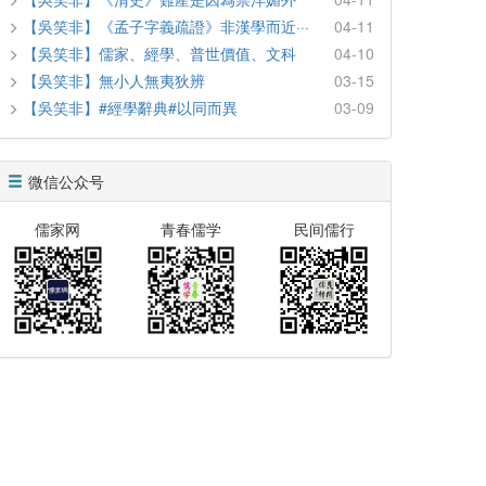
【吳笑非】《孟子字義疏證》非漢學而近···
04-11
【吳笑非】儒家、經學、普世價值、文科
04-10
【吳笑非】無小人無夷狄辨
03-15
【吳笑非】#經學辭典#以同而異
03-09
微信公众号
儒家网
青春儒学
民间儒行