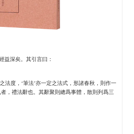
經益深矣。其引言曰：
貫之法度，‘筆法’亦一定之法式，形諸春秋，則作一
’也者，禮法辭也。其辭聚則總爲事體，散則列爲三