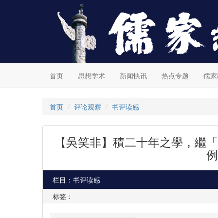
首页
思想学术
新闻快讯
热点专题
儒家
首页
评论观察
书评读感
【吳笑非】積二十年之學，繼「
例
栏目：书评读感
标签：