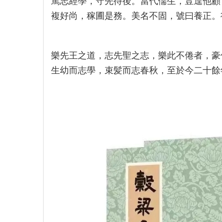
篤志經學，守先待後。當代儒生，豈遑他顧
複好尚，稼圃是務。美名不固，號曰養正。
樂先王之道，志先聖之志，樂此不倦者，豪
生幼而志學，束髪而志春秋，至於今二十餘