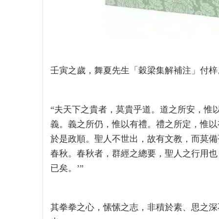
壬寅之歲，舞夏先生「穀梁集解補注」付梓
“夫天下之貴者，莫貴乎道。道之所安，惟
義。義之所仍，惟以有禮。禮之所定，惟以
於是政順。聖人不世出，故有文教，而莫備
春秋。春秋者，群經之總要，聖人之行用也
已矣。’”
其拳拳之心，愫愫之志，非積於素、思之深