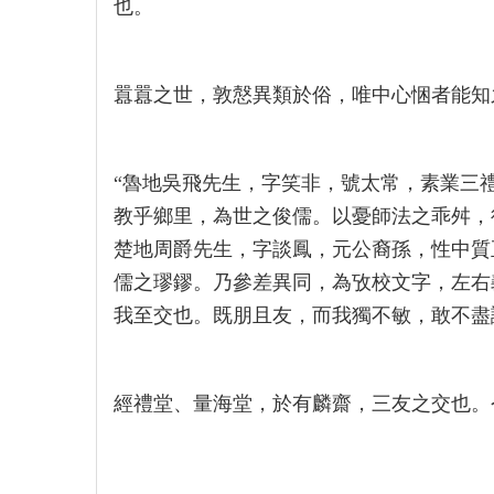
也。
囂囂之世，敦慤異類於俗，唯中心悃者能知
“魯地吳飛先生，字笑非，號太常，素業三
教乎鄉里，為世之俊儒。以憂師法之乖舛，
楚地周爵先生，字談鳳，元公裔孫，性中質
儒之璆鏐。乃參差異同，為攷校文字，左右
我至交也。既朋且友，而我獨不敏，敢不盡
經禮堂、量海堂，於有麟齋，三友之交也。