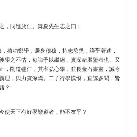
之，同進於仁。舞夏先生志之曰：
禮，積功鄭學，居身穆穆，持志烝烝，謹乎著述，
後學之不怙，每誨予以繼絕，實深睹殷鑒者也。又
正，剛道彊仁，其率弘心學，並長金石書畫，誠今
義理，與力實深焉。二子行學慔慔，直諒多聞，皆
諸？”
今使天下有好學樂道者，能不友乎？